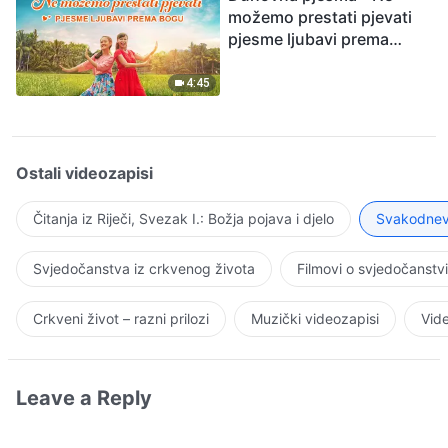
možemo prestati pjevati
pjesme ljubavi prema
Bogu
4:45
Ostali videozapisi
Čitanja iz Riječi, Svezak I.: Božja pojava i djelo
Svakodnevn
Svjedočanstva iz crkvenog života
Filmovi o svjedočanstv
Crkveni život – razni prilozi
Muzički videozapisi
Vide
Leave a Reply