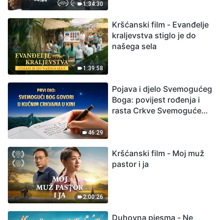
izumiranjem. Kako
1:34:30
možemo preživjeti?
Kršćanski film - Evanđelje
kraljevstva stiglo je do
našega sela
1:39:58
Pojava i djelo Svemogućeg
Boga: povijest rođenja i
rasta Crkve Svemogućeg
Boga
46:29
Kršćanski film - Moj muž
pastor i ja
2:00:26
Duhovna pjesma - Ne