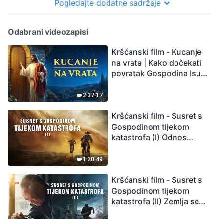
Pogledajte dodatne sadržaje
Odabrani videozapisi
Kršćanski film - Kucanje
na vrata | Kako dočekati
povratak Gospodina Isusa
(Sinkronizirano na
hrvatski)
2:37:17
Kršćanski film - Susret s
Gospodinom tijekom
katastrofa (I) Odnos
između Gospodinova
povratka i velikih
1:20:49
katastrofa
Kršćanski film - Susret s
Gospodinom tijekom
katastrofa (II) Zemlja se
suočava s masovnim