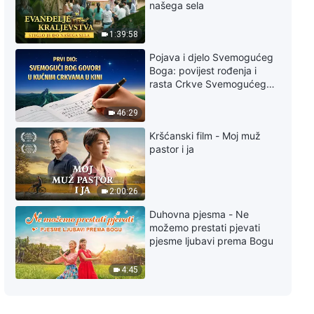
našega sela
1:39:58
Pojava i djelo Svemogućeg
Boga: povijest rođenja i
rasta Crkve Svemogućeg
Boga
46:29
Kršćanski film - Moj muž
pastor i ja
2:00:26
Duhovna pjesma - Ne
možemo prestati pjevati
pjesme ljubavi prema Bogu
4:45