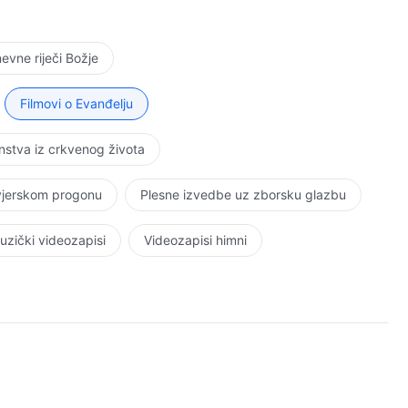
vne riječi Božje
Filmovi o Evanđelju
stva iz crkvenog života
 vjerskom progonu
Plesne izvedbe uz zborsku glazbu
uzički videozapisi
Videozapisi himni