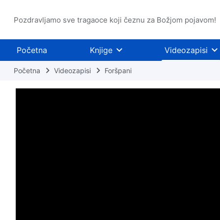
Pozdravljamo sve tragaoce koji čeznu za Božjom pojavom!
Početna
Knjige
Videozapisi
Početna
Videozapisi
Foršpani