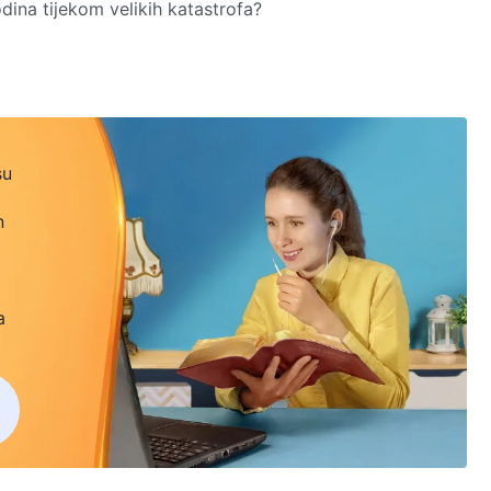
na tijekom velikih katastrofa?
 igranog filma: Susret s Gospodinom tijekom katastrofa.
su
n
a