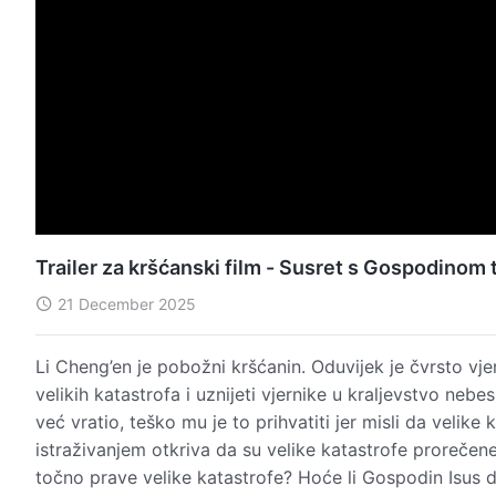
Trailer za kršćanski film - Susret s Gospodinom t
21 December 2025
Li Cheng’en je pobožni kršćanin. Oduvijek je čvrsto v
velikih katastrofa i uznijeti vjernike u kraljevstvo ne
već vratio, teško mu je to prihvatiti jer misli da velike
istraživanjem otkriva da su velike katastrofe prorečen
točno prave velike katastrofe? Hoće li Gospodin Isus doć