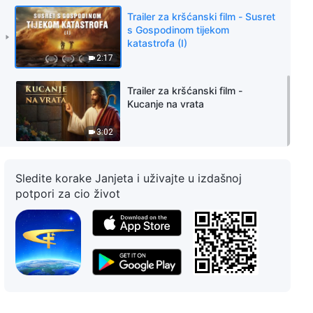
Trailer za kršćanski film - Susret
s Gospodinom tijekom
katastrofa (I)
2:17
Trailer za kršćanski film -
Kucanje na vrata
3:02
Sledite korake Janjeta i uživajte u izdašnoj
potpori za cio život