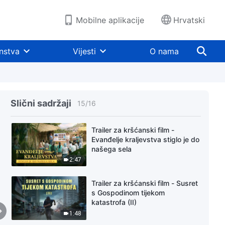
2:15
Mobilne aplikacije
Hrvatski
Trailer za kršćanski film -
Smrtonosna neupućenost
nstva
Vijesti
O nama
3:09
Trailer za kršćanski film - Gozba
Kraljevstva nebeskog
Slični sadržaji
15
/
16
4:25
Trailer za kršćanski film -
Evanđelje kraljevstva stiglo je do
našega sela
2:47
Trailer za kršćanski film - Susret
s Gospodinom tijekom
katastrofa (II)
1:48