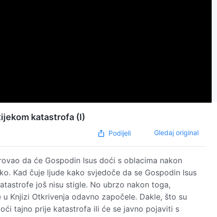
ijekom katastrofa (I)
Gledaj original
Podijeli
jerovao da će Gospodin Isus doći s oblacima nakon
besko. Kad čuje ljude kako svjedoče da se Gospodin Isus
 katastrofe još nisu stigle. No ubrzo nakon toga,
e u Knjizi Otkrivenja odavno započele. Dakle, što su
i tajno prije katastrofa ili će se javno pojaviti s