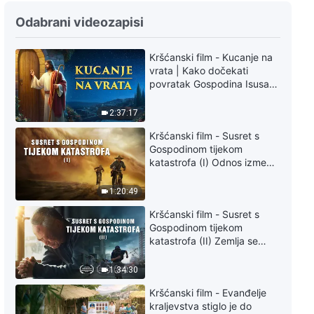
Odabrani videozapisi
Kršćanski film - Kucanje na
vrata | Kako dočekati
povratak Gospodina Isusa
(Sinkronizirano na hrvatski)
2:37:17
Kršćanski film - Susret s
Gospodinom tijekom
katastrofa (I) Odnos između
Gospodinova povratka i
velikih katastrofa
1:20:49
Kršćanski film - Susret s
Gospodinom tijekom
katastrofa (II) Zemlja se
suočava s masovnim
izumiranjem. Kako možemo
1:34:30
preživjeti?
Kršćanski film - Evanđelje
kraljevstva stiglo je do