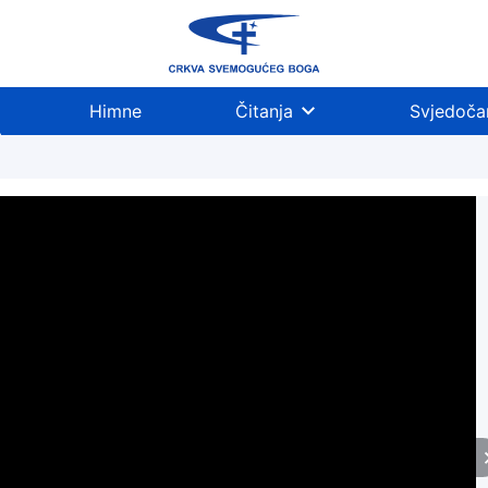
Himne
Čitanja
Svjedoča