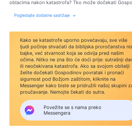
oblacima nakon katastrofa? Tko može dočekati Gospodi
Nadamo se da ćete s nestrpljenjem iščekivati ​​izlazak
Pogledajte dodatne sadržaje
Kako se katastrofe uporno povećavaju, sve više
ljudi počinje shvaćati da biblijska proročanstva ni
bajke, već stvarnost koja se odvija pred našim
očima. Nitko ne zna što će doći prije: sutrašnji da
ili neočekivana katastrofa. Ako sa svojom obitelji
želite dočekati Gospodinov povratak i pronaći
sigurnost pod Božjom zaštitom, kliknite na
Messenger kako biste se pridružili našoj skupini z
proučavanje. Nemojte čekati do sutra.
Povežite se s nama preko
Messengera