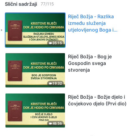
Slični sadržaji
77
/
115
Riječ Božja - Razlika
između služenja
utjelovljenog Boga i
čovjekove dužnosti
35:15
Riječ Božja - Bog je
Gospodin svega
stvorenja
19:32
Riječ Božja - Božje djelo i
čovjekovo djelo (Prvi dio)
46:56