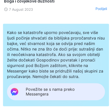
Boga i čovjekove dužnosti
Podijeli
7 August 2023
Kako se katastrofe uporno povećavaju, sve više
ljudi počinje shvaćati da biblijska proročanstva nisu
bajke, već stvarnost koja se odvija pred našim
očima. Nitko ne zna što će doći prije: sutrašnji dan
ili neočekivana katastrofa. Ako sa svojom obitelji
želite dočekati Gospodinov povratak i pronaći
sigurnost pod Božjom zaštitom, kliknite na
Messenger kako biste se pridružili našoj skupini za
proučavanje. Nemojte čekati do sutra.
Povežite se s nama preko
Messengera