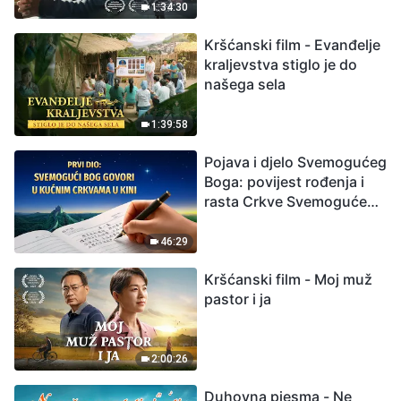
izumiranjem. Kako
1:34:30
možemo preživjeti?
Kršćanski film - Evanđelje
kraljevstva stiglo je do
našega sela
1:39:58
Pojava i djelo Svemogućeg
Boga: povijest rođenja i
rasta Crkve Svemogućeg
Boga
46:29
Kršćanski film - Moj muž
pastor i ja
2:00:26
Duhovna pjesma - Ne