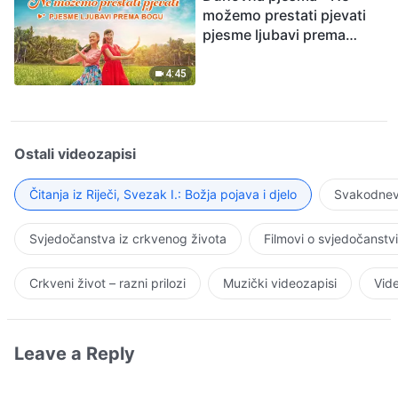
možemo prestati pjevati
pjesme ljubavi prema
Bogu
4:45
Ostali videozapisi
Čitanja iz Riječi, Svezak I.: Božja pojava i djelo
Svakodnevn
Svjedočanstva iz crkvenog života
Filmovi o svjedočanstv
Crkveni život – razni prilozi
Muzički videozapisi
Vide
Leave a Reply