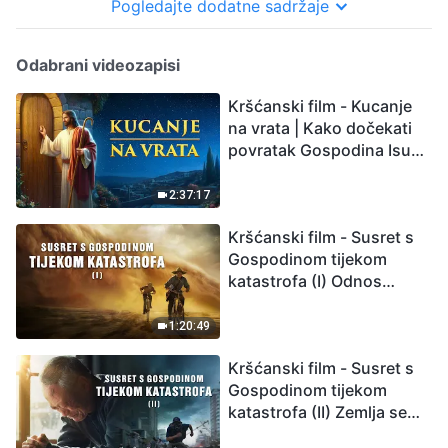
Pogledajte dodatne sadržaje
Odabrani videozapisi
Kršćanski film - Kucanje
na vrata | Kako dočekati
povratak Gospodina Isusa
(Sinkronizirano na
hrvatski)
2:37:17
Kršćanski film - Susret s
Gospodinom tijekom
katastrofa (I) Odnos
između Gospodinova
povratka i velikih
1:20:49
katastrofa
Kršćanski film - Susret s
Gospodinom tijekom
katastrofa (II) Zemlja se
suočava s masovnim