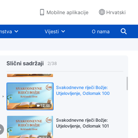
Mobilne aplikacije
Hrvatski
nstva
Vijesti
O nama
Svakodnevne riječi Božje:
Utjelovljenje, Odlomak 99
Slični sadržaji
2
/
38
7:15
Svakodnevne riječi Božje:
Utjelovljenje, Odlomak 100
12:48
Svakodnevne riječi Božje:
Utjelovljenje, Odlomak 101