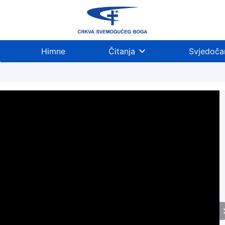
Himne
Čitanja
Svjedoča