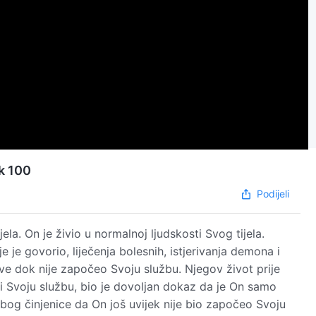
k 100
Podijeli
ijela. On je živio u normalnoj ljudskosti Svog tijela.
je je govorio, liječenja bolesnih, istjerivanja demona i
sve dok nije započeo Svoju službu. Njegov život prije
i Svoju službu, bio je dovoljan dokaz da je On samo
bog činjenice da On još uvijek nije bio započeo Svoju