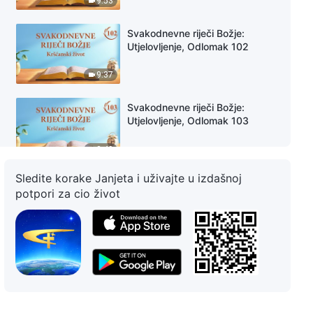
9:53
Svakodnevne riječi Božje:
Utjelovljenje, Odlomak 102
9:37
Svakodnevne riječi Božje:
Utjelovljenje, Odlomak 103
3:49
Sledite korake Janjeta i uživajte u izdašnoj
Svakodnevne riječi Božje:
potpori za cio život
Utjelovljenje, Odlomak 104
5:56
Svakodnevne riječi Božje:
Utjelovljenje, Odlomak 105
2:49