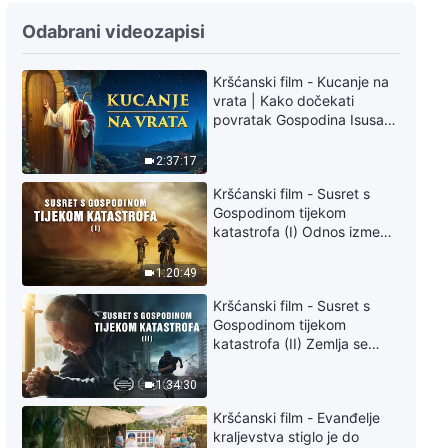
Svakodnevne riječi Božje:
Odabrani videozapisi
Utjelovljenje, Odlomak 106
Kršćanski film - Kucanje na
4:50
vrata | Kako dočekati
povratak Gospodina Isusa
Svakodnevne riječi Božje:
(Sinkronizirano na hrvatski)
Utjelovljenje, Odlomak 107
2:37:17
5:57
Kršćanski film - Susret s
Gospodinom tijekom
katastrofa (I) Odnos između
Svakodnevne riječi Božje:
Gospodinova povratka i
Utjelovljenje, Odlomak 108
velikih katastrofa
1:20:49
6:58
Kršćanski film - Susret s
Gospodinom tijekom
Svakodnevne riječi Božje:
katastrofa (II) Zemlja se
Utjelovljenje, Odlomak 109
suočava s masovnim
izumiranjem. Kako možemo
1:34:30
preživjeti?
4:19
Kršćanski film - Evanđelje
kraljevstva stiglo je do