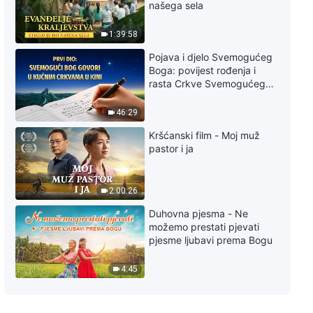
Svakodnevne riječi Božje:
našega sela
Utjelovljenje, Odlomak 110
1:39:58
4:32
Pojava i djelo Svemogućeg
Boga: povijest rođenja i
Svakodnevne riječi Božje:
rasta Crkve Svemogućeg
Utjelovljenje, Odlomak 111
Boga
46:29
10:44
Kršćanski film - Moj muž
pastor i ja
Svakodnevne riječi Božje:
Utjelovljenje, Odlomak 112
8:02
2:00:26
Duhovna pjesma - Ne
Svakodnevne riječi Božje:
možemo prestati pjevati
Utjelovljenje, Odlomak 116
pjesme ljubavi prema Bogu
7:07
4:45
Svakodnevne riječi Božje:
Utjelovljenje, Odlomak 117