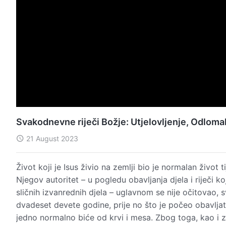
Svakodnevne riječi Božje: Utjelovljenje, Odloma
21 August 2023
Život koji je Isus živio na zemlji bio je normalan život t
Njegov autoritet – u pogledu obavljanja djela i riječi ko
sličnih izvanrednih djela – uglavnom se nije očitovao, 
dvadeset devete godine, prije no što je počeo obavljat
jedno normalno biće od krvi i mesa. Zbog toga, kao i z