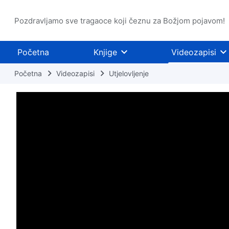
Pozdravljamo sve tragaoce koji čeznu za Božjom pojavom!
Početna
Knjige
Videozapisi
Početna
Videozapisi
Utjelovljenje