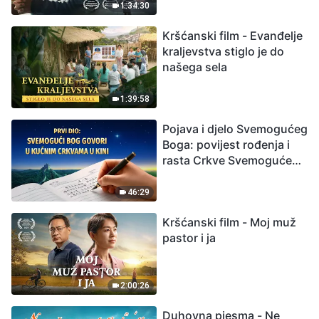
izumiranjem. Kako
1:34:30
možemo preživjeti?
Kršćanski film - Evanđelje
kraljevstva stiglo je do
našega sela
1:39:58
Pojava i djelo Svemogućeg
Boga: povijest rođenja i
rasta Crkve Svemogućeg
Boga
46:29
Kršćanski film - Moj muž
pastor i ja
2:00:26
Duhovna pjesma - Ne