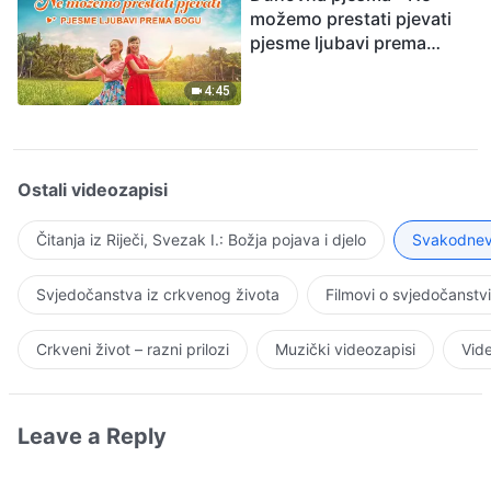
možemo prestati pjevati
pjesme ljubavi prema
Bogu
4:45
Ostali videozapisi
Čitanja iz Riječi, Svezak I.: Božja pojava i djelo
Svakodnevn
Svjedočanstva iz crkvenog života
Filmovi o svjedočanstv
Crkveni život – razni prilozi
Muzički videozapisi
Vide
Leave a Reply