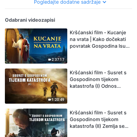
Pogledajte dodatne sadržaje
Odabrani videozapisi
Kršćanski film - Kucanje
na vrata | Kako dočekati
povratak Gospodina Isusa
(Sinkronizirano na
hrvatski)
2:37:17
Kršćanski film - Susret s
Gospodinom tijekom
katastrofa (I) Odnos
između Gospodinova
povratka i velikih
1:20:49
katastrofa
Kršćanski film - Susret s
Gospodinom tijekom
katastrofa (II) Zemlja se
suočava s masovnim