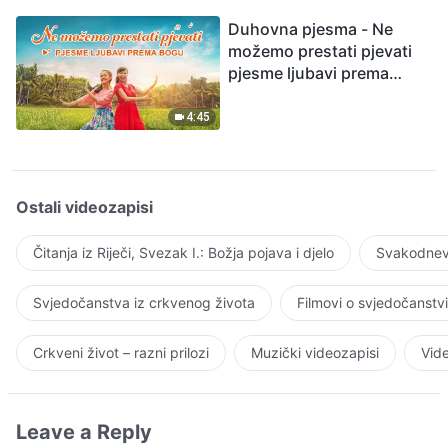
Duhovna pjesma - Ne
možemo prestati pjevati
pjesme ljubavi prema
Bogu
4:45
Ostali videozapisi
Čitanja iz Riječi, Svezak I.: Božja pojava i djelo
Svakodnevn
Svjedočanstva iz crkvenog života
Filmovi o svjedočanstv
Crkveni život – razni prilozi
Muzički videozapisi
Vide
Leave a Reply