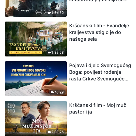
suočava s masovnim
izumiranjem. Kako
1:34:30
možemo preživjeti?
Kršćanski film - Evanđelje
kraljevstva stiglo je do
našega sela
1:39:58
Pojava i djelo Svemogućeg
Boga: povijest rođenja i
rasta Crkve Svemogućeg
Boga
46:29
Kršćanski film - Moj muž
pastor i ja
2:00:26