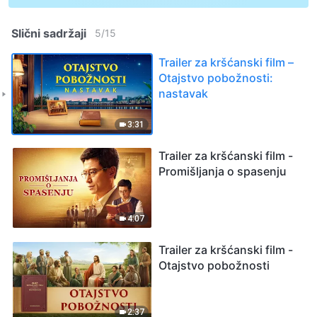
Slični sadržaji
5
/
15
Trailer za kršćanski film –
Otajstvo pobožnosti:
nastavak
3:31
Trailer za kršćanski film -
Promišljanja o spasenju
4:07
Trailer za kršćanski film -
Otajstvo pobožnosti
2:37