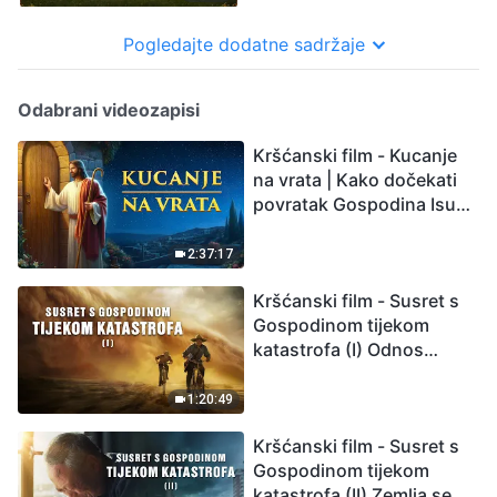
Pogledajte dodatne sadržaje
Odabrani videozapisi
Kršćanski film - Kucanje
na vrata | Kako dočekati
povratak Gospodina Isusa
(Sinkronizirano na
hrvatski)
2:37:17
Kršćanski film - Susret s
Gospodinom tijekom
katastrofa (I) Odnos
između Gospodinova
povratka i velikih
1:20:49
katastrofa
Kršćanski film - Susret s
Gospodinom tijekom
katastrofa (II) Zemlja se