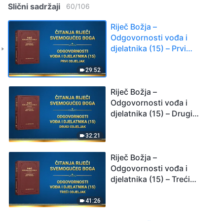
Slični sadržaji
60
/
106
Riječ Božja –
Odgovornosti vođa i
djelatnika (15) – Prvi
odjeljak
29:52
Riječ Božja –
Odgovornosti vođa i
djelatnika (15) – Drugi
odjeljak
32:21
Riječ Božja –
Odgovornosti vođa i
djelatnika (15) – Treći
odjeljak
41:26