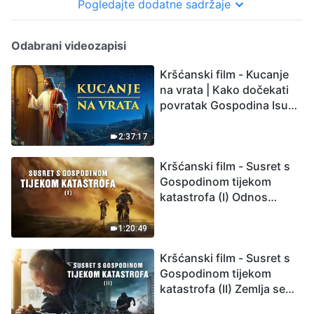
Pogledajte dodatne sadržaje
Odabrani videozapisi
Kršćanski film - Kucanje
na vrata | Kako dočekati
povratak Gospodina Isusa
(Sinkronizirano na
hrvatski)
2:37:17
Kršćanski film - Susret s
Gospodinom tijekom
katastrofa (I) Odnos
između Gospodinova
povratka i velikih
1:20:49
katastrofa
Kršćanski film - Susret s
Gospodinom tijekom
katastrofa (II) Zemlja se
suočava s masovnim