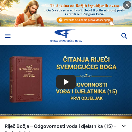
Riječ Božja – Odgovornosti vođa i djelatnika (15) –