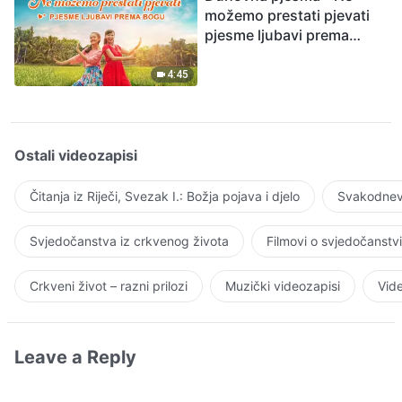
možemo prestati pjevati
pjesme ljubavi prema
Bogu
4:45
Ostali videozapisi
Čitanja iz Riječi, Svezak I.: Božja pojava i djelo
Svakodnevn
Svjedočanstva iz crkvenog života
Filmovi o svjedočanstv
Crkveni život – razni prilozi
Muzički videozapisi
Vide
Leave a Reply