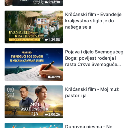
izumiranjem. Kako
1:34:30
možemo preživjeti?
Kršćanski film - Evanđelje
kraljevstva stiglo je do
našega sela
1:39:58
Pojava i djelo Svemogućeg
Boga: povijest rođenja i
rasta Crkve Svemogućeg
Boga
46:29
Kršćanski film - Moj muž
pastor i ja
2:00:26
Duhovna pjesma - Ne