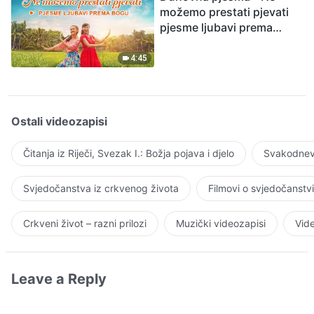
možemo prestati pjevati
pjesme ljubavi prema
Bogu
4:45
Ostali videozapisi
Čitanja iz Riječi, Svezak I.: Božja pojava i djelo
Svakodnevn
Svjedočanstva iz crkvenog života
Filmovi o svjedočanstv
Crkveni život – razni prilozi
Muzički videozapisi
Vide
Leave a Reply