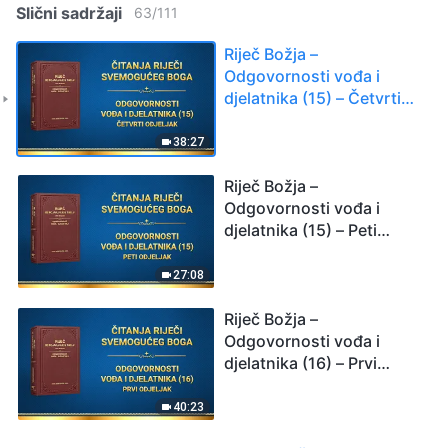
Slični sadržaji
63
/
111
Riječ Božja –
Odgovornosti vođa i
djelatnika (15) – Četvrti
odjeljak
38:27
Riječ Božja –
Odgovornosti vođa i
djelatnika (15) – Peti
odjeljak
27:08
Riječ Božja –
Odgovornosti vođa i
djelatnika (16) – Prvi
odjeljak
40:23