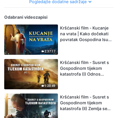
Pogledajte dodatne sadržaje
Odabrani videozapisi
Kršćanski film - Kucanje
na vrata | Kako dočekati
povratak Gospodina Isusa
(Sinkronizirano na
hrvatski)
2:37:17
Kršćanski film - Susret s
Gospodinom tijekom
katastrofa (I) Odnos
između Gospodinova
povratka i velikih
1:20:49
katastrofa
Kršćanski film - Susret s
Gospodinom tijekom
katastrofa (II) Zemlja se
suočava s masovnim