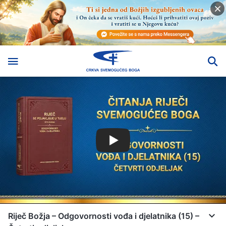
Riječ Božja – Odgovornosti vođa i djelatnika (15) –