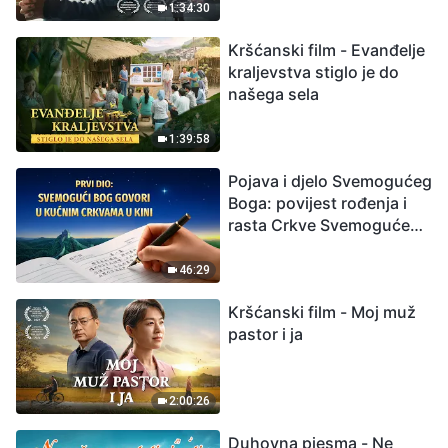
izumiranjem. Kako
1:34:30
možemo preživjeti?
Kršćanski film - Evanđelje
kraljevstva stiglo je do
našega sela
1:39:58
Pojava i djelo Svemogućeg
Boga: povijest rođenja i
rasta Crkve Svemogućeg
Boga
46:29
Kršćanski film - Moj muž
pastor i ja
2:00:26
Duhovna pjesma - Ne