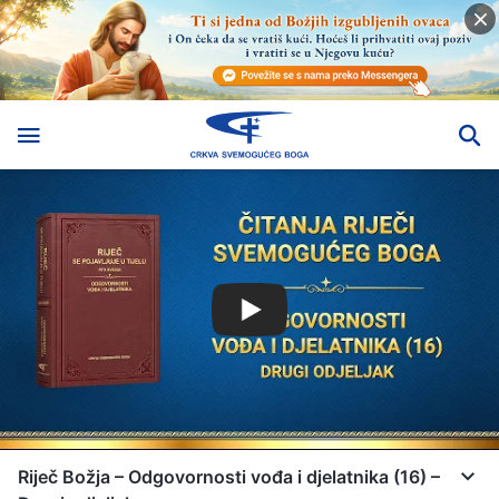
Riječ Božja – Odgovornosti vođa i djelatnika (16) –