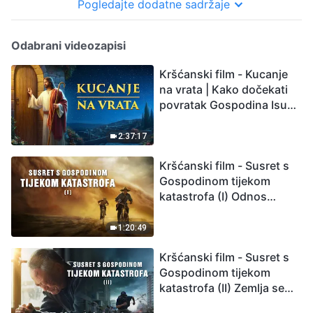
Pogledajte dodatne sadržaje
Odabrani videozapisi
Kršćanski film - Kucanje
na vrata | Kako dočekati
povratak Gospodina Isusa
(Sinkronizirano na
hrvatski)
2:37:17
Kršćanski film - Susret s
Gospodinom tijekom
katastrofa (I) Odnos
između Gospodinova
povratka i velikih
1:20:49
katastrofa
Kršćanski film - Susret s
Gospodinom tijekom
katastrofa (II) Zemlja se
suočava s masovnim