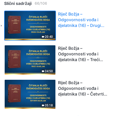
Slični sadržaji
66
/
106
Riječ Božja –
Odgovornosti vođa i
djelatnika (16) – Drugi
odjeljak
20:40
Riječ Božja –
Odgovornosti vođa i
djelatnika (16) – Treći
odjeljak
34:50
Riječ Božja –
Odgovornosti vođa i
djelatnika (16) – Četvrti
odjeljak
35:18