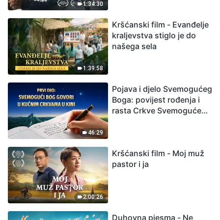
izumiranjem. Kako
1:34:30
možemo preživjeti?
Kršćanski film - Evanđelje
kraljevstva stiglo je do
našega sela
1:39:58
Pojava i djelo Svemogućeg
Boga: povijest rođenja i
rasta Crkve Svemogućeg
Boga
46:29
Kršćanski film - Moj muž
pastor i ja
2:00:26
Duhovna pjesma - Ne