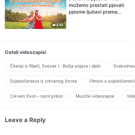
možemo prestati pjevati
pjesme ljubavi prema
Bogu
4:45
Ostali videozapisi
Čitanja iz Riječi, Svezak I.: Božja pojava i djelo
Svakodnevn
Svjedočanstva iz crkvenog života
Filmovi o svjedočanstv
Crkveni život – razni prilozi
Muzički videozapisi
Vide
Leave a Reply