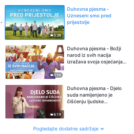
Duhovna pjesma -
Uzneseni smo pred
prijestolje
5:38
Duhovna pjesma - Božji
narod iz svih nacija
izražava svoja osjećanja
kao jedan
5:16
Duhovna pjesma - Djelo
suda namijenjeno je
čišćenju ljudske
iskvarenosti
6:19
Pogledajte dodatne sadržaje