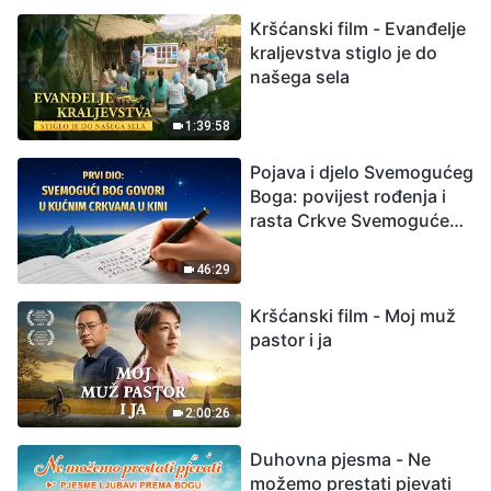
možemo preživjeti?
Kršćanski film - Evanđelje
kraljevstva stiglo je do
našega sela
1:39:58
Pojava i djelo Svemogućeg
Boga: povijest rođenja i
rasta Crkve Svemogućeg
Boga
46:29
Kršćanski film - Moj muž
pastor i ja
2:00:26
Duhovna pjesma - Ne
možemo prestati pjevati