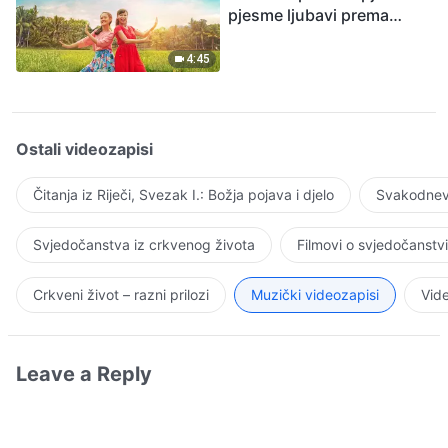
pjesme ljubavi prema
Bogu
4:45
Ostali videozapisi
Čitanja iz Riječi, Svezak I.: Božja pojava i djelo
Svakodnevn
Svjedočanstva iz crkvenog života
Filmovi o svjedočanstv
Crkveni život – razni prilozi
Muzički videozapisi
Vide
Leave a Reply