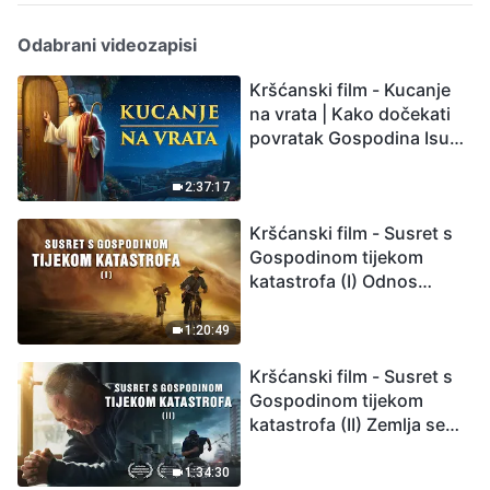
Odabrani videozapisi
Kršćanski film - Kucanje
na vrata | Kako dočekati
povratak Gospodina Isusa
(Sinkronizirano na
hrvatski)
2:37:17
Kršćanski film - Susret s
Gospodinom tijekom
katastrofa (I) Odnos
između Gospodinova
povratka i velikih
1:20:49
katastrofa
Kršćanski film - Susret s
Gospodinom tijekom
katastrofa (II) Zemlja se
suočava s masovnim
izumiranjem. Kako
1:34:30