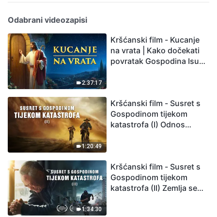
Odabrani videozapisi
Kršćanski film - Kucanje
na vrata | Kako dočekati
povratak Gospodina Isusa
(Sinkronizirano na
hrvatski)
2:37:17
Kršćanski film - Susret s
Gospodinom tijekom
katastrofa (I) Odnos
između Gospodinova
povratka i velikih
1:20:49
katastrofa
Kršćanski film - Susret s
Gospodinom tijekom
katastrofa (II) Zemlja se
suočava s masovnim
izumiranjem. Kako
1:34:30