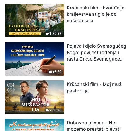
možemo preživjeti?
Kršćanski film - Evanđelje
kraljevstva stiglo je do
našega sela
1:39:58
Pojava i djelo Svemogućeg
Boga: povijest rođenja i
rasta Crkve Svemogućeg
Boga
46:29
Kršćanski film - Moj muž
pastor i ja
2:00:26
Duhovna pjesma - Ne
možemo prestati pjevati