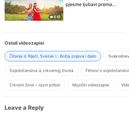
pjesme ljubavi prema
Bogu
4:45
Ostali videozapisi
Čitanja iz Riječi, Svezak I.: Božja pojava i djelo
Svakodnevn
Svjedočanstva iz crkvenog života
Filmovi o svjedočanstv
Crkveni život – razni prilozi
Muzički videozapisi
Vide
Leave a Reply