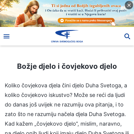
Božje djelo i čovjekovo djelo
Božje djelo i čovjekovo djelo
Koliko čovjekova djela čini djelo Duha Svetoga, a
koliko čovjekovo iskustvo? Može se reći da ljudi
do danas još uvijek ne razumiju ova pitanja, i to
zato što ne razumiju načela djela Duha Svetoga.
Kad kažem „čovjekovo djelo”, mislim, naravno,
na djelo onih ljudi koji imaju djelo Duha Svetoga ili