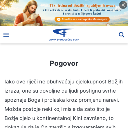
Pogovor
Pogovor
Iako ove riječi ne obuhvaćaju cjelokupnost Božjih
izraza, one su dovoljne da ljudi postignu svrhe
spoznaje Boga i prolaska kroz promjenu naravi.
Možda postoje neki koji misle da zato što je
Božje djelo u kontinentalnoj Kini završeno, to
dokazuje da je On završio s izgovaranjem svih