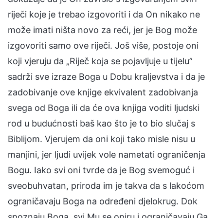
riječi koje je trebao izgovoriti i da On nikako ne
može imati ništa novo za reći, jer je Bog može
izgovoriti samo ove riječi. Još više, postoje oni
koji vjeruju da „Riječ koja se pojavljuje u tijelu”
sadrži sve izraze Boga u Dobu kraljevstva i da je
zadobivanje ove knjige ekvivalent zadobivanja
svega od Boga ili da će ova knjiga voditi ljudski
rod u budućnosti baš kao što je to bio slučaj s
Biblijom. Vjerujem da oni koji tako misle nisu u
manjini, jer ljudi uvijek vole nametati ograničenja
Bogu. Iako svi oni tvrde da je Bog svemoguć i
sveobuhvatan, priroda im je takva da s lakoćom
ograničavaju Boga na određeni djelokrug. Dok
spoznaju Boga, svi Mu se opiru i ograničavaju Ga.