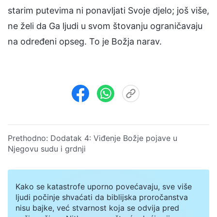
starim putevima ni ponavljati Svoje djelo; još više,
ne želi da Ga ljudi u svom štovanju ograničavaju
na određeni opseg. To je Božja narav.
Prethodno:
Dodatak 4:
Viđenje Božje pojave u
Njegovu sudu i grdnji
Kako se katastrofe uporno povećavaju, sve više
ljudi počinje shvaćati da biblijska proročanstva
nisu bajke, već stvarnost koja se odvija pred