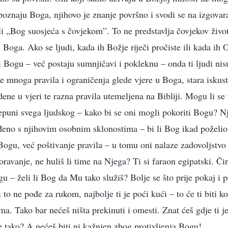
poznaju Boga, njihovo je znanje površno i svodi se na izgovar
li „Bog suosjeća s čovjekom”. To ne predstavlja čovjekov živo
u Boga. Ako se ljudi, kada ih Božje riječi pročiste ili kada ih 
ti Bogu – već postaju sumnjičavi i pokleknu – onda ti ljudi ni
 mnoga pravila i ograničenja glede vjere u Boga, stara iskus
e u vjeri te razna pravila utemeljena na Bibliji. Mogu li se t
epuni svega ljudskog – kako bi se oni mogli pokoriti Bogu? Nj
đeno s njihovim osobnim sklonostima – bi li Bog ikad poželio
Bogu, već poštivanje pravila – u tomu oni nalaze zadovoljstvo
oravanje, ne huliš li time na Njega? Ti si faraon egipatski. Či
u – želi li Bog da Mu tako služiš? Bolje se što prije pokaj i 
i to ne pođe za rukom, najbolje ti je poći kući – to će ti biti k
ma. Tako bar nećeš ništa prekinuti i omesti. Znat ćeš gdje ti je
je tako? A nećeš biti ni kažnjen zbog protivljenja Bogu!