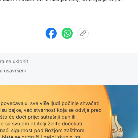
a se ukloniti
u usavršeni
povećavaju, sve više ljudi počinje shvaćati
isu bajke, već stvarnost koja se odvija pred
o će doći prije: sutrašnji dan ili
o sa svojom obitelji želite dočekati
naći sigurnost pod Božjom zaštitom,
biste se pridružili našoj skupini za