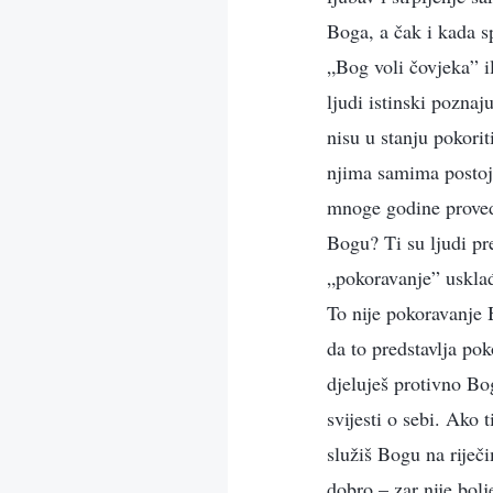
Boga, a čak i kada s
„Bog voli čovjeka” i
ljudi istinski poznaj
nisu u stanju pokori
njima samima postoje
mnoge godine proveden
Bogu? Ti su ljudi pr
„pokoravanje” uskla
To nije pokoravanje 
da to predstavlja pok
djeluješ protivno Bog
svijesti o sebi. Ako t
služiš Bogu na riječi
dobro – zar nije bol