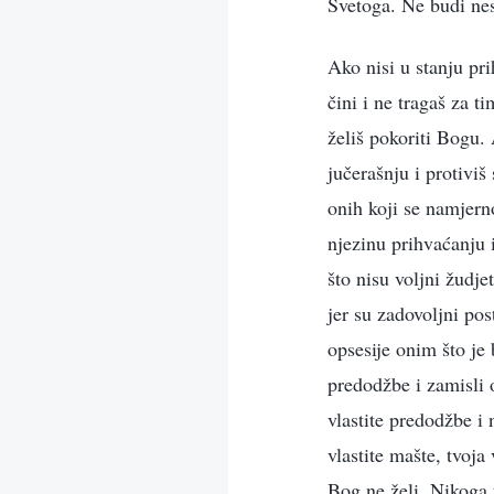
Svetoga. Ne budi nes
Ako nisi u stanju pr
čini i ne tragaš za t
želiš pokoriti Bogu. 
jučerašnju i protiviš
onih koji se namjern
njezinu prihvaćanju 
što nisu voljni žudj
jer su zadovoljni po
opsesije onim što je b
predodžbe i zamisli 
vlastite predodžbe i
vlastite mašte, tvoj
Bog ne želi. Nikoga 