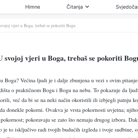
Himne
Čitanja
Svjedoča
svojoj vjeri u Boga, trebaš se pokoriti Bogu
U svojoj vjeri u Boga, trebaš se pokoriti Bog
 u Boga? Većina ljudi je i dalje zbunjena u vezi s ovim pitanj
edišta o praktičnom Bogu i Bogu na nebu. To pokazuje da ljud
rili, već da bi se na neki način okoristili ili izbjegli patnju 
ada donekle pokorni. Ovakva je vrsta pokornosti uvjetna; njiho
 pokornost; pokoravaju se zato što nemaju drugog izbora. Dak
je to isključivo radi tvojih budućih izgleda i tvoje sudbine, on