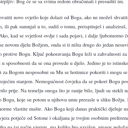
trpljiv: Bog će se sa svima redom obračunati i presuditi im.
ihvatiti novo svjetlo koje dolazi od Boga, ako ne možeš shvati
im, ili pak sumnjaš u to, sudiš o tomu, preispituješ i analiziraš
Ako, kad se svjetlost ovdje i sada pojavi, i dalje ljubomorno č
 se novom djelu Božjem, onda si ti ništa drugo do jedan nesuvi
o protive Bogu. Ključ pokoravanja Bogu leži u zahvalnosti za 
i u sposobnosti da se ona provede u djelo. Jedino je to istins
eti za Bogom nesposobni su Mu se hotimice pokoriti i mogu se
stojećim stanjem. Nemogućnost čovjeka da se pokori Bogu pos
ilo prije. Na temelju onoga što je ranije bilo, ljudi su stekli na
o Bogu, koje su potom u njihovu umu prerasle u sliku Božju. 
 norme vlastite mašte. Ako Boga koji danas praktički djeluje 
a vjera potječe od Sotone i okaljana je tvojim osobnim preferen
tko na taj način vjeruje, ma koliko bio uzvišen, njegov položaj