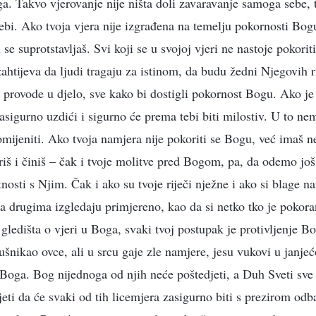
ga. Takvo vjerovanje nije ništa doli zavaravanje samoga sebe,
ebi. Ako tvoja vjera nije izgrađena na temelju pokornosti Bogu
se suprotstavljaš. Svi koji se u svojoj vjeri ne nastoje pokorit
htijeva da ljudi tragaju za istinom, da budu žedni Njegovih rij
h provode u djelo, sve kako bi dostigli pokornost Bogu. Ako je 
asigurno uzdići i sigurno će prema tebi biti milostiv. U to n
omijeniti. Ako tvoja namjera nije pokoriti se Bogu, već imaš n
iš i činiš – čak i tvoje molitve pred Bogom, pa, da odemo još 
tnosti s Njim. Čak i ako su tvoje riječi nježne i ako si blage na
ica drugima izgledaju primjereno, kao da si netko tko je pokora
 gledišta o vjeri u Boga, svaki tvoj postupak je protivljenje Bo
ušnikao ovce, ali u srcu gaje zle namjere, jesu vukovi u janjeć
v Boga. Bog nijednoga od njih neće poštedjeti, a Duh Sveti sve
djeti da će svaki od tih licemjera zasigurno biti s prezirom o