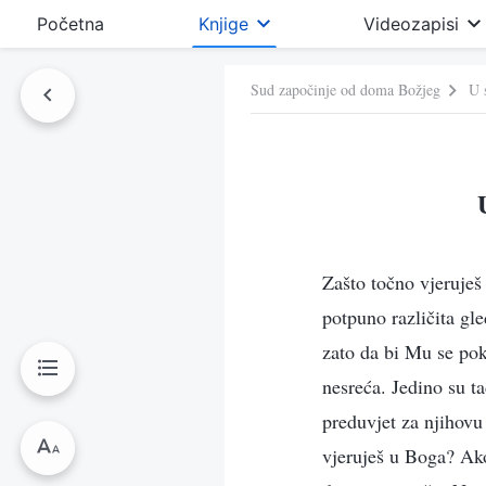
Početna
Knjige
Videozapisi
Sud započinje od doma Božjeg
U 
Zašto točno vjeruješ
potpuno različita gl
zato da bi Mu se poko
nesreća. Jedino su t
preduvjet za njihovu
vjeruješ u Boga? Ako 