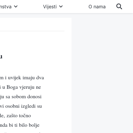
nstva
Vijesti
O nama
u
em i uvijek imaju dva
i u Boga vjeruju ne
koju sa sobom donosi
vi osobni izgledi su
le, zašto točno
da bi ti bilo bolje