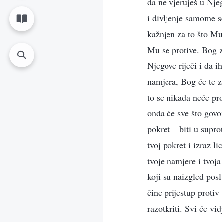
da ne vjeruješ u Nje
i divljenje samome s
kažnjen za to što Mu 
Mu se protive. Bog za
Njegove riječi i da i
namjera, Bog će te z
to se nikada neće pr
onda će sve što govor
pokret – biti u supro
tvoj pokret i izraz l
tvoje namjere i tvoja
koji su naizgled posl
čine prijestup proti
razotkriti. Svi će vi