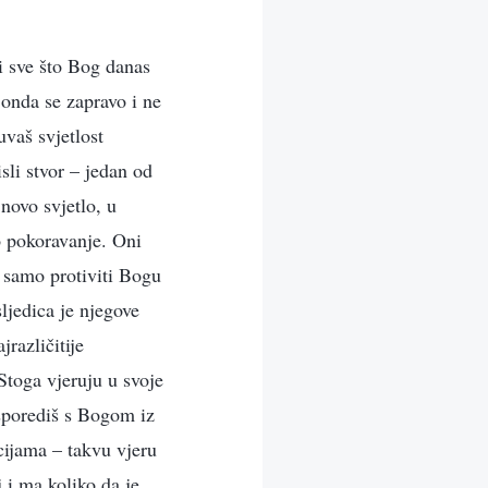
ti sve što Bog danas
, onda se zapravo i ne
uvaš svjetlost
sli stvor – jedan od
novo svjetlo, u
ko pokoravanje. Oni
 samo protiviti Bogu
ljedica je njegove
jrazličitije
Stoga vjeruju u svoje
usporediš s Bogom iz
cijama – takvu vjeru
 i ma koliko da je