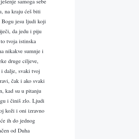
 tješenje samoga sebe
, na kraju ćeš biti
i Bogu jesu ljudi koji
eči, da jedu i piju
to tvoja istinska
ema nikakve sumnje i
eke druge ciljeve,
i dalje, svaki tvoj
ravi, čak i ako svaki
n, kad su u pitanju
gu i činiš zlo. Ljudi
oj koži i oni izravno
 će ih do jednog
dbačen od Duha