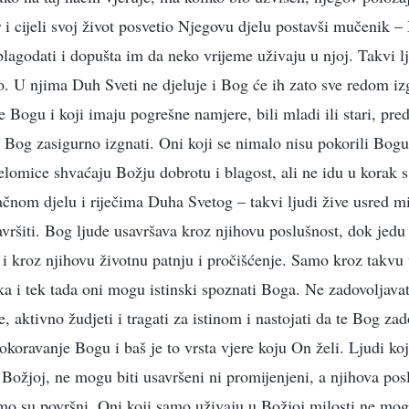
i cijeli svoj život posvetio Njegovu djelu postavši mučenik 
lagodati i dopušta im da neko vrijeme uživaju u njoj. Takvi lj
lo. U njima Duh Sveti ne djeluje i Bog će ih zato sve redom izg
e Bogu i koji imaju pogrešne namjere, bili mladi ili stari, pred
će Bog zasigurno izgnati. Oni koji se nimalo nisu pokorili Bogu
elomice shvaćaju Božju dobrotu i blagost, ali ne idu u korak
ačnom djelu i riječima Duha Svetog – takvi ljudi žive usred mi
avršiti. Bog ljude usavršava kroz njihovu poslušnost, dok jedu i
 i kroz njihovu životnu patnju i pročišćenje. Samo kroz takvu
ska i tek tada oni mogu istinski spoznati Boga. Ne zadovoljava
, aktivno žudjeti i tragati za istinom i nastojati da te Bog zad
okoravanje Bogu i baš je to vrsta vjere koju On želi. Ljudi koj
i Božjoj, ne mogu biti usavršeni ni promijenjeni, a njihova pos
samo su površni. Oni koji samo uživaju u Božjoj milosti ne mog