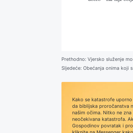
Prethodno:
Vjersko služenje mor
Sljedeće:
Obećanja onima koji s
Kako se katastrofe uporno 
da biblijska proročanstva n
našim očima. Nitko ne zna št
neočekivana katastrofa. Ak
Gospodinov povratak i pro
kliknite na Messenger kako 