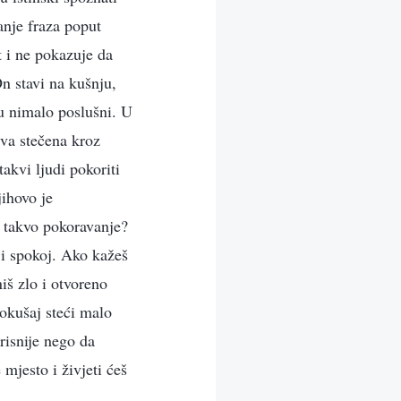
anje fraza poput
t i ne pokazuje da
On stavi na kušnju,
su nimalo poslušni. U
tva stečena kroz
akvi ljudi pokoriti
ihovo je
 takvo pokoravanje?
 i spokoj. Ako kažeš
niš zlo i otvoreno
pokušaj steći malo
orisnije nego da
 mjesto i živjeti ćeš