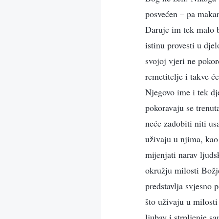
posvećen – pa makar 
Daruje im tek malo b
istinu provesti u dje
svojoj vjeri ne pokor
remetitelje i takve 
Njegovo ime i tek dj
pokoravaju se trenut
neće zadobiti niti us
uživaju u njima, kao
mijenjati narav ljud
okružju milosti Božje
predstavlja svjesno p
što uživaju u milost
ljubav i strpljenje 