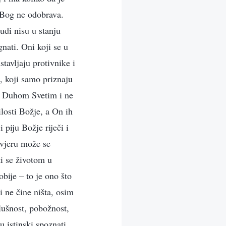
– Bog ne odobrava.
udi nisu u stanju
nati. Oni koji se u
stavljaju protivnike i
, koji samo priznaju
 s Duhom Svetim i ne
losti Božje, a On ih
 piju Božje riječi i
 vjeru može se
ti se životom u
obije – to je ono što
i ne čine ništa, osim
lušnost, pobožnost,
u istinski spoznati