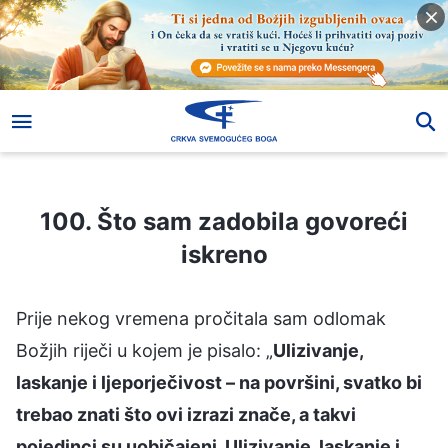
100. Što sam zadobila govoreći iskreno
100. Što sam zadobila govoreći
iskreno
Prije nekog vremena pročitala sam odlomak
Božjih riječi u kojem je pisalo: „
Ulizivanje,
laskanje i ljeporječivost – na površini, svatko bi
trebao znati što ovi izrazi znače, a takvi
pojedinci su uobičajeni. Ulizivanje, laskanje i