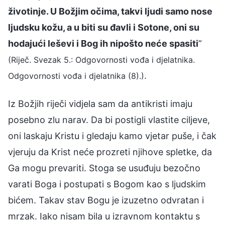
životinje. U Božjim očima, takvi ljudi samo nose
ljudsku kožu, a u biti su đavli i Sotone, oni su
hodajući leševi i Bog ih nipošto neće spasiti
”
(Riječ. Svezak 5.: Odgovornosti vođa i djelatnika.
.
Odgovornosti vođa i djelatnika (8).)
Iz Božjih riječi vidjela sam da antikristi imaju
posebno zlu narav. Da bi postigli vlastite ciljeve,
oni laskaju Kristu i gledaju kamo vjetar puše, i čak
vjeruju da Krist neće prozreti njihove spletke, da
Ga mogu prevariti. Stoga se usuđuju bezočno
varati Boga i postupati s Bogom kao s ljudskim
bićem. Takav stav Bogu je izuzetno odvratan i
mrzak. Iako nisam bila u izravnom kontaktu s