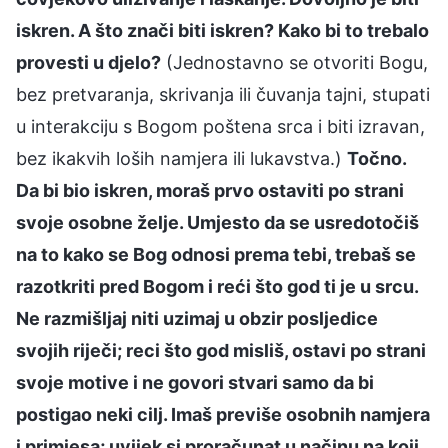
iskren. A što znači biti iskren? Kako bi to trebalo
provesti u djelo?
(Jednostavno se otvoriti Bogu,
bez pretvaranja, skrivanja ili čuvanja tajni, stupati
u interakciju s Bogom poštena srca i biti izravan,
bez ikakvih loših namjera ili lukavstva.)
Točno.
Da bi bio iskren, moraš prvo ostaviti po strani
svoje osobne želje. Umjesto da se usredotočiš
na to kako se Bog odnosi prema tebi, trebaš se
razotkriti pred Bogom i reći što god ti je u srcu.
Ne razmišljaj niti uzimaj u obzir posljedice
svojih riječi; reci što god misliš, ostavi po strani
svoje motive i ne govori stvari samo da bi
postigao neki cilj. Imaš previše osobnih namjera
i primjesa; uvijek si proračunat u načinu na koji