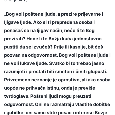
„
Bog voli poštene ljude, a prezire prijevarne i
ljigave ljude. Ako si ti prepredena osoba i
ponašaš se na ljigav način, neće li te Bog
prezirati? Hoće li te Božja kuća jednostavno
pustiti da se izvučeš? Prije ili kasnije, bit ćeš
pozvan na odgovornost. Bog voli poštene ljude i
ne voli lukave ljude. Svatko bi to trebao jasno
razumjeti i prestati biti smeten i činiti gluposti.
Privremeno neznanje je oprostivo, ali ako osoba
uopće ne prihvaća istinu, onda je previše
tvrdoglava. Pošteni ljudi mogu preuzeti
odgovornost. Oni ne razmatraju vlastite dobitke
i gubitke; oni samo štite posao i interese Božje