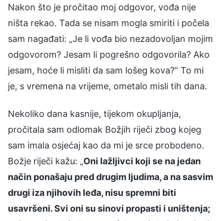
Nakon što je pročitao moj odgovor, vođa nije
ništa rekao. Tada se nisam mogla smiriti i počela
sam nagađati: „Je li vođa bio nezadovoljan mojim
odgovorom? Jesam li pogrešno odgovorila? Ako
jesam, hoće li misliti da sam lošeg kova?” To mi
je, s vremena na vrijeme, ometalo misli tih dana.
Nekoliko dana kasnije, tijekom okupljanja,
pročitala sam odlomak Božjih riječi zbog kojeg
sam imala osjećaj kao da mi je srce probodeno.
Božje riječi kažu: „
Oni lažljivci koji se na jedan
način ponašaju pred drugim ljudima, a na sasvim
drugi iza njihovih leđa, nisu spremni biti
usavršeni. Svi oni su sinovi propasti i uništenja;