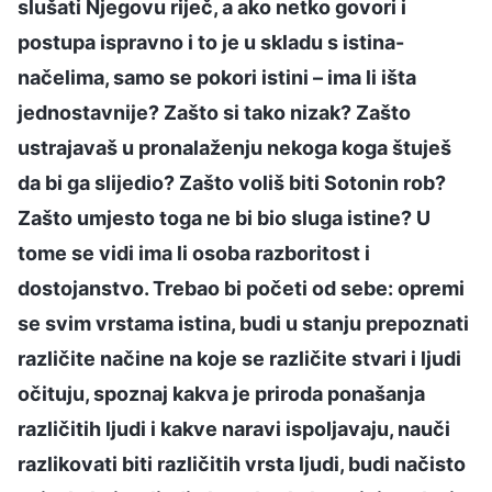
slušati Njegovu riječ, a ako netko govori i
postupa ispravno i to je u skladu s istina-
načelima, samo se pokori istini – ima li išta
jednostavnije? Zašto si tako nizak? Zašto
ustrajavaš u pronalaženju nekoga koga štuješ
da bi ga slijedio? Zašto voliš biti Sotonin rob?
Zašto umjesto toga ne bi bio sluga istine? U
tome se vidi ima li osoba razboritost i
dostojanstvo. Trebao bi početi od sebe: opremi
se svim vrstama istina, budi u stanju prepoznati
različite načine na koje se različite stvari i ljudi
očituju, spoznaj kakva je priroda ponašanja
različitih ljudi i kakve naravi ispoljavaju, nauči
razlikovati biti različitih vrsta ljudi, budi načisto