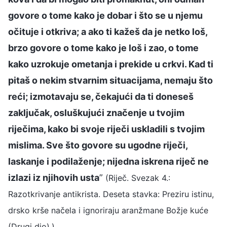
govore o tome kako je dobar i što se u njemu
očituje i otkriva; a ako ti kažeš da je netko loš,
brzo govore o tome kako je loš i zao, o tome
kako uzrokuje ometanja i prekide u crkvi. Kad ti
pitaš o nekim stvarnim situacijama, nemaju što
reći; izmotavaju se, čekajući da ti doneseš
zaključak, osluškujući značenje u tvojim
riječima, kako bi svoje riječi uskladili s tvojim
mislima. Sve što govore su ugodne riječi,
laskanje i podilaženje; nijedna iskrena riječ ne
izlazi iz njihovih usta
”
(Riječ. Svezak 4.:
Razotkrivanje antikrista. Deseta stavka: Preziru istinu,
drsko krše načela i ignoriraju aranžmane Božje kuće
.
(Drugi dio).)