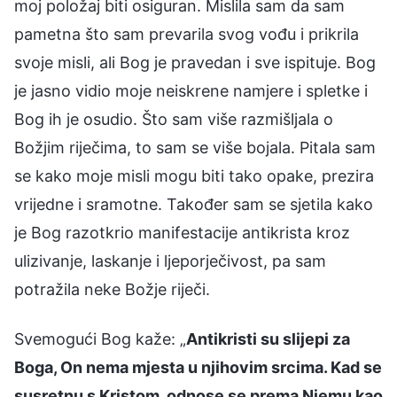
moj položaj biti osiguran. Mislila sam da sam
pametna što sam prevarila svog vođu i prikrila
svoje misli, ali Bog je pravedan i sve ispituje. Bog
je jasno vidio moje neiskrene namjere i spletke i
Bog ih je osudio. Što sam više razmišljala o
Božjim riječima, to sam se više bojala. Pitala sam
se kako moje misli mogu biti tako opake, prezira
vrijedne i sramotne. Također sam se sjetila kako
je Bog razotkrio manifestacije antikrista kroz
ulizivanje, laskanje i ljeporječivost, pa sam
potražila neke Božje riječi.
Svemogući Bog kaže: „
Antikristi su slijepi za
Boga, On nema mjesta u njihovim srcima. Kad se
susretnu s Kristom, odnose se prema Njemu kao