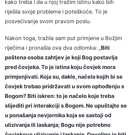
kako treba i da u njoj tražim istinu kako bih
riješila svoje probleme i poteškoće. To je
posvećivanje svom pravom poslu.
Nakon toga, tražila sam put primjene u Božjim
riječima i pronašla ova dva odlomka: „
Biti
poštena osoba zahtjev je koji Bog postavlja
pred čovjeka. To je istina koju čovjek mora
primjenjivati. Koja su, dakle, načela kojih bi se
čovjek trebao pridržavati u svom ophođenju s
Bogom? Biti iskren: to je načelo koje treba
slijediti pri interakciji s Bogom. Ne upuštajte se
u ponašanja nevjernika koja se sastoji od
ulizivanja ili laskanja; Bogu nije potrebno
čovjekovo ulizivanje i laskanje. Dovoljno je biti