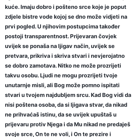
kuće. Imaju dobro i pošteno srce koje je poput
zdjele bistre vode kojoj se dno može vidjeti na
prvi pogled. U njihovim postupcima također
postoji transparentnost. Prijevaran čovjek
uvijek se ponaša na ljigav način, uvijek se
pretvara, prikriva i skriva stvari i nevjerojatno
se dobro zamotava. Nitko ne može prozrijeti
takvu osobu. Ljudi ne mogu prozrijeti tvoje
unutarnje misli, ali Bog može pomno ispitati
stvari u tvojem najdubljem srcu. Kad Bog vidi da
nisi poštena osoba, da si ljigava stvar, da nikad
ne prihvaćaš istinu, da se uvijek upuštaš u
prijevaru protiv Njega i da Mu nikad ne predaješ
svoje srce, On te ne voli, i On te prezire i