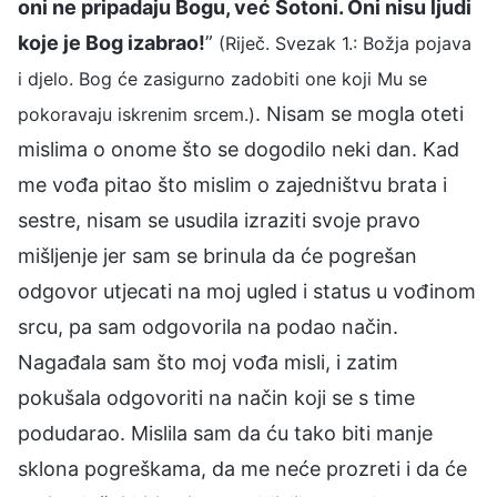
oni ne pripadaju Bogu, već Sotoni. Oni nisu ljudi
koje je Bog izabrao!
”
(Riječ. Svezak 1.: Božja pojava
i djelo. Bog će zasigurno zadobiti one koji Mu se
. Nisam se mogla oteti
pokoravaju iskrenim srcem.)
mislima o onome što se dogodilo neki dan. Kad
me vođa pitao što mislim o zajedništvu brata i
sestre, nisam se usudila izraziti svoje pravo
mišljenje jer sam se brinula da će pogrešan
odgovor utjecati na moj ugled i status u vođinom
srcu, pa sam odgovorila na podao način.
Nagađala sam što moj vođa misli, i zatim
pokušala odgovoriti na način koji se s time
podudarao. Mislila sam da ću tako biti manje
sklona pogreškama, da me neće prozreti i da će