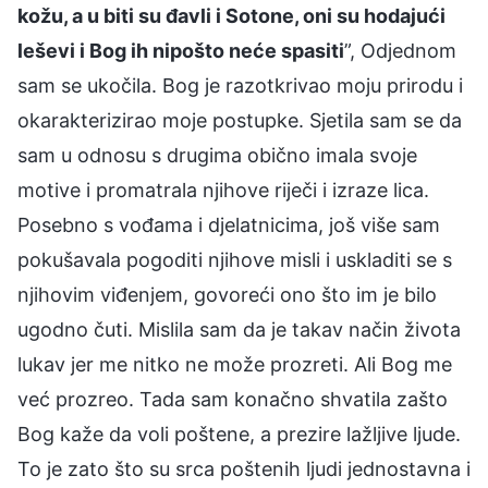
kožu, a u biti su đavli i Sotone, oni su hodajući
leševi i Bog ih nipošto neće spasiti
”, Odjednom
sam se ukočila. Bog je razotkrivao moju prirodu i
okarakterizirao moje postupke. Sjetila sam se da
sam u odnosu s drugima obično imala svoje
motive i promatrala njihove riječi i izraze lica.
Posebno s vođama i djelatnicima, još više sam
pokušavala pogoditi njihove misli i uskladiti se s
njihovim viđenjem, govoreći ono što im je bilo
ugodno čuti. Mislila sam da je takav način života
lukav jer me nitko ne može prozreti. Ali Bog me
već prozreo. Tada sam konačno shvatila zašto
Bog kaže da voli poštene, a prezire lažljive ljude.
To je zato što su srca poštenih ljudi jednostavna i