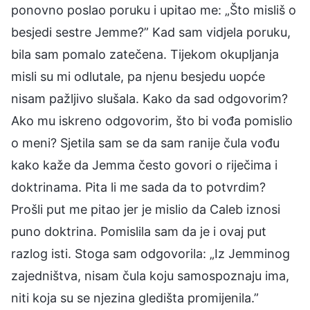
ponovno poslao poruku i upitao me: „Što misliš o
besjedi sestre Jemme?” Kad sam vidjela poruku,
bila sam pomalo zatečena. Tijekom okupljanja
misli su mi odlutale, pa njenu besjedu uopće
nisam pažljivo slušala. Kako da sad odgovorim?
Ako mu iskreno odgovorim, što bi vođa pomislio
o meni? Sjetila sam se da sam ranije čula vođu
kako kaže da Jemma često govori o riječima i
doktrinama. Pita li me sada da to potvrdim?
Prošli put me pitao jer je mislio da Caleb iznosi
puno doktrina. Pomislila sam da je i ovaj put
razlog isti. Stoga sam odgovorila: „Iz Jemminog
zajedništva, nisam čula koju samospoznaju ima,
niti koja su se njezina gledišta promijenila.”