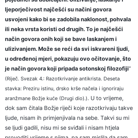
ljeporječivost najčešći su načini govora
usvojeni kako bi se zadobila naklonost, pohvala
ili neka vrsta koristi od drugih. To je najčešći
način govora onih koji se bave laskanjem i
ulizivanjem. Može se reći da svi iskvareni ljudi,
u određenoj mjeri, pokazuju ovo očitovanje, što
je način govora koji pripada sotonskoj filozofiji
”
(Riječ. Svezak 4.: Razotkrivanje antikrista. Deseta
stavka: Preziru istinu, drsko krše načela i ignoriraju
. U to vrijeme,
aranžmane Božje kuće (Drugi dio).)
dok sam čitala Božje riječi koje razotkrivaju takve
ljude, nisam ih primjenjivala na sebe. Takvi su mi
se ljudi gadili, nisu mi se sviđali i nisam htjela
provoditi vrijeme s njima, pa sam mislila da sam