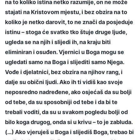
na to koliko istina netko razumije, on ne može
stajati na Kristovom mjestu, i bez obzira na to
koliko je netko darovit, to ne znači da posjeduje
istinu – stoga će svatko tko štuje druge ljude,
ugleda se na njih i slijedi ih, na kraju biti
eliminiran i osuđen. Vjernici u Boga mogu se
ugledati samo na Boga i slijediti samo Njega.
Vođe i djelatnici, bez obzira na njihov rang, i
dalje su obični ljudi. Ako ih ti vidiš kao svoje
neposredno nadređene, ako osjećaš da su bolji
od tebe, da su sposobniji od tebe i da bi te
trebali voditi, da su u svakom pogledu bolji od
bilo koga drugog, onda si u krivu – to je zabluda.
(…) Ako vjeruješ u Boga i slijediš Boga, trebao bi