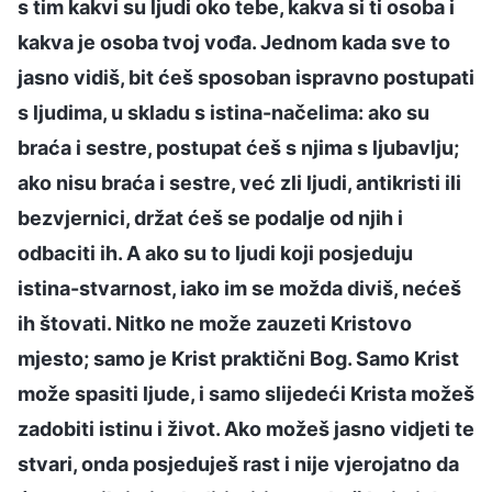
s tim kakvi su ljudi oko tebe, kakva si ti osoba i
kakva je osoba tvoj vođa. Jednom kada sve to
jasno vidiš, bit ćeš sposoban ispravno postupati
s ljudima, u skladu s istina-načelima: ako su
braća i sestre, postupat ćeš s njima s ljubavlju;
ako nisu braća i sestre, već zli ljudi, antikristi ili
bezvjernici, držat ćeš se podalje od njih i
odbaciti ih. A ako su to ljudi koji posjeduju
istina-stvarnost, iako im se možda diviš, nećeš
ih štovati. Nitko ne može zauzeti Kristovo
mjesto; samo je Krist praktični Bog. Samo Krist
može spasiti ljude, i samo slijedeći Krista možeš
zadobiti istinu i život. Ako možeš jasno vidjeti te
stvari, onda posjeduješ rast i nije vjerojatno da