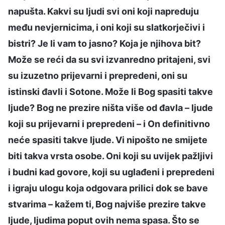
napušta. Kakvi su ljudi svi oni koji napreduju
među nevjernicima, i oni koji su slatkorječivi i
bistri? Je li vam to jasno? Koja je njihova bit?
Može se reći da su svi izvanredno pritajeni, svi
su izuzetno prijevarni i prepredeni, oni su
istinski đavli i Sotone. Može li Bog spasiti takve
ljude? Bog ne prezire ništa više od đavla – ljude
koji su prijevarni i prepredeni – i On definitivno
neće spasiti takve ljude. Vi nipošto ne smijete
biti takva vrsta osobe. Oni koji su uvijek pažljivi
i budni kad govore, koji su uglađeni i prepredeni
i igraju ulogu koja odgovara prilici dok se bave
stvarima – kažem ti, Bog najviše prezire takve
ljude, ljudima poput ovih nema spasa. Što se