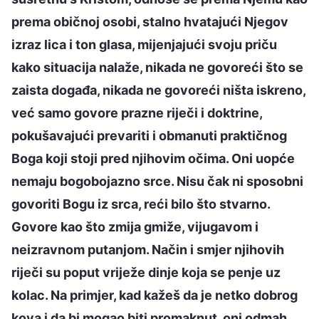
prema običnoj osobi, stalno hvatajući Njegov
izraz lica i ton glasa, mijenjajući svoju priču
kako situacija nalaže, nikada ne govoreći što se
zaista događa, nikada ne govoreći ništa iskreno,
već samo govore prazne riječi i doktrine,
pokušavajući prevariti i obmanuti praktičnog
Boga koji stoji pred njihovim očima. Oni uopće
nemaju bogobojazno srce. Nisu čak ni sposobni
govoriti Bogu iz srca, reći bilo što stvarno.
Govore kao što zmija gmiže, vijugavom i
neizravnom putanjom. Način i smjer njihovih
riječi su poput vriježe dinje koja se penje uz
kolac. Na primjer, kad kažeš da je netko dobrog
kova i da bi mogao biti promaknut, oni odmah