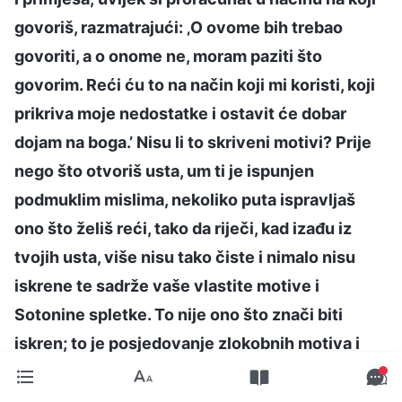
govoriš, razmatrajući: ‚O ovome bih trebao
govoriti, a o onome ne, moram paziti što
govorim. Reći ću to na način koji mi koristi, koji
prikriva moje nedostatke i ostavit će dobar
dojam na boga.’ Nisu li to skriveni motivi? Prije
nego što otvoriš usta, um ti je ispunjen
podmuklim mislima, nekoliko puta ispravljaš
ono što želiš reći, tako da riječi, kad izađu iz
tvojih usta, više nisu tako čiste i nimalo nisu
iskrene te sadrže vaše vlastite motive i
Sotonine spletke. To nije ono što znači biti
iskren; to je posjedovanje zlokobnih motiva i
loših namjera. Štoviše, kad govoriš, uvijek se
ravnaš prema izrazima lica ljudi i pogledu u