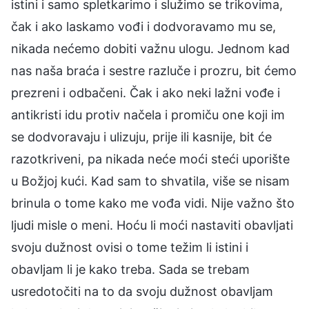
istini i samo spletkarimo i služimo se trikovima,
čak i ako laskamo vođi i dodvoravamo mu se,
nikada nećemo dobiti važnu ulogu. Jednom kad
nas naša braća i sestre razluče i prozru, bit ćemo
prezreni i odbačeni. Čak i ako neki lažni vođe i
antikristi idu protiv načela i promiču one koji im
se dodvoravaju i ulizuju, prije ili kasnije, bit će
razotkriveni, pa nikada neće moći steći uporište
u Božjoj kući. Kad sam to shvatila, više se nisam
brinula o tome kako me vođa vidi. Nije važno što
ljudi misle o meni. Hoću li moći nastaviti obavljati
svoju dužnost ovisi o tome težim li istini i
obavljam li je kako treba. Sada se trebam
usredotočiti na to da svoju dužnost obavljam