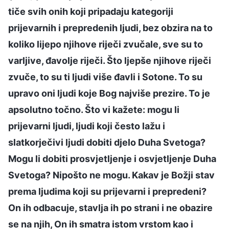
tiče svih onih koji pripadaju kategoriji
prijevarnih i prepredenih ljudi, bez obzira na to
koliko lijepo njihove riječi zvučale, sve su to
varljive, đavolje riječi. Što ljepše njihove riječi
zvuče, to su ti ljudi više đavli i Sotone. To su
upravo oni ljudi koje Bog najviše prezire. To je
apsolutno točno. Što vi kažete: mogu li
prijevarni ljudi, ljudi koji često lažu i
slatkorječivi ljudi dobiti djelo Duha Svetoga?
Mogu li dobiti prosvjetljenje i osvjetljenje Duha
Svetoga? Nipošto ne mogu. Kakav je Božji stav
prema ljudima koji su prijevarni i prepredeni?
On ih odbacuje, stavlja ih po strani i ne obazire
se na njih, On ih smatra istom vrstom kao i