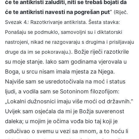
će te antikristi zaluditi, niti se trebaš bojati da
će te antikristi navesti na pogrešan put
”
(Riječ.
Svezak 4.: Razotkrivanje antikrista. Šesta stavka:
Ponašaju se podmuklo, samovoljni su i diktatorski
nastrojeni, nikad ne razgovaraju s drugima i prisiljavaju
. Božje riječi razotkrile
druge da im se pokoravaju.)
su moje stanje. Iako sam godinama vjerovala u
Boga, u srcu nisam imala mjesta za Njega.
Najviše sam se usredotočivala na moć i status
ljudi, a vodila sam se Sotoninom filozofijom:
„Lokalni dužnosnici imaju više moći od državnih.”
Uvijek sam osjećala da mi je Božja suverenost
daleka; u mojim je očima vođa bio taj koji je
odlučivao o svemu u vezi sa mnom, a to hoću li