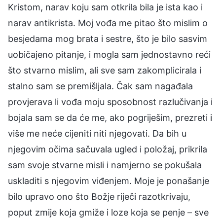
Kristom, narav koju sam otkrila bila je ista kao i
narav antikrista. Moj vođa me pitao što mislim o
besjedama mog brata i sestre, što je bilo sasvim
uobičajeno pitanje, i mogla sam jednostavno reći
što stvarno mislim, ali sve sam zakomplicirala i
stalno sam se premišljala. Čak sam nagađala
provjerava li vođa moju sposobnost razlučivanja i
bojala sam se da će me, ako pogriješim, prezreti i
više me neće cijeniti niti njegovati. Da bih u
njegovim očima sačuvala ugled i položaj, prikrila
sam svoje stvarne misli i namjerno se pokušala
uskladiti s njegovim viđenjem. Moje je ponašanje
bilo upravo ono što Božje riječi razotkrivaju,
poput zmije koja gmiže i loze koja se penje – sve