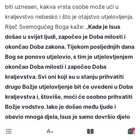
biti uznesen, kakva vrsta osobe može ući u
kraljevstvo nebesko i što je otajstvo utjelovljenja.
Riječ Svemogućeg Boga kaže: „
Kada je Isus
došao u svijet ljudi, započeo je Doba milosti i
okončao Doba zakona. Tijekom posljednjih dana
Bog se ponovo utjelovio, s tim je utjelovljenjem
okončao Doba milosti i započeo Doba
kraljevstva. Svi oni koji su u stanju prihvatiti
drugo Božje utjelovljenje bit će uvedeni u Doba
kraljevstva i, štoviše, moći će osobno prihvatiti
Božje vodstvo. Iako je došao među ljude i
obavio mnoga djela, Isus je samo dovršio djelo
otkupljenja cjelokupnog čovječanstva i
poslužio kao čovjekova žrtva za grijeh; On