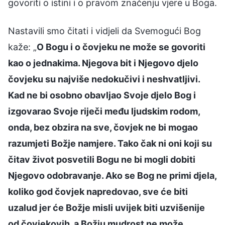
govoriti o istini i o pravom značenju vjere u Boga.
Nastavili smo čitati i vidjeli da Svemogući Bog
kaže: „
O Bogu i o čovjeku ne može se govoriti
kao o jednakima. Njegova bit i Njegovo djelo
čovjeku su najviše nedokučivi i neshvatljivi.
Kad ne bi osobno obavljao Svoje djelo Bog i
izgovarao Svoje riječi među ljudskim rodom,
onda, bez obzira na sve, čovjek ne bi mogao
razumjeti Božje namjere. Tako čak ni oni koji su
čitav život posvetili Bogu ne bi mogli dobiti
Njegovo odobravanje. Ako se Bog ne primi djela,
koliko god čovjek napredovao, sve će biti
uzalud jer će Božje misli uvijek biti uzvišenije
od čovjekovih, a Božju mudrost ne može