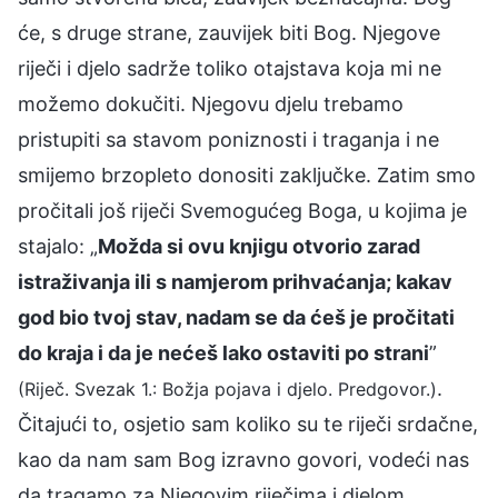
će, s druge strane, zauvijek biti Bog. Njegove
riječi i djelo sadrže toliko otajstava koja mi ne
možemo dokučiti. Njegovu djelu trebamo
pristupiti sa stavom poniznosti i traganja i ne
smijemo brzopleto donositi zaključke. Zatim smo
pročitali još riječi Svemogućeg Boga, u kojima je
stajalo: „
Možda si ovu knjigu otvorio zarad
istraživanja ili s namjerom prihvaćanja; kakav
god bio tvoj stav, nadam se da ćeš je pročitati
do kraja i da je nećeš lako ostaviti po strani
”
.
(Riječ. Svezak 1.: Božja pojava i djelo. Predgovor.)
Čitajući to, osjetio sam koliko su te riječi srdačne,
kao da nam sam Bog izravno govori, vodeći nas
da tragamo za Njegovim riječima i djelom.