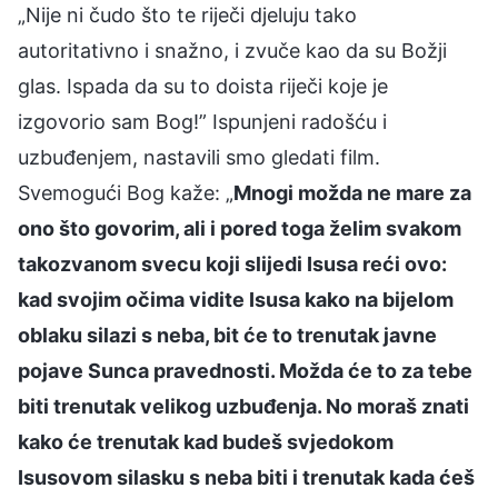
„Nije ni čudo što te riječi djeluju tako
autoritativno i snažno, i zvuče kao da su Božji
glas. Ispada da su to doista riječi koje je
izgovorio sam Bog!” Ispunjeni radošću i
uzbuđenjem, nastavili smo gledati film.
Svemogući Bog kaže: „
Mnogi možda ne mare za
ono što govorim, ali i pored toga želim svakom
takozvanom svecu koji slijedi Isusa reći ovo:
kad svojim očima vidite Isusa kako na bijelom
oblaku silazi s neba, bit će to trenutak javne
pojave Sunca pravednosti. Možda će to za tebe
biti trenutak velikog uzbuđenja. No moraš znati
kako će trenutak kad budeš svjedokom
Isusovom silasku s neba biti i trenutak kada ćeš