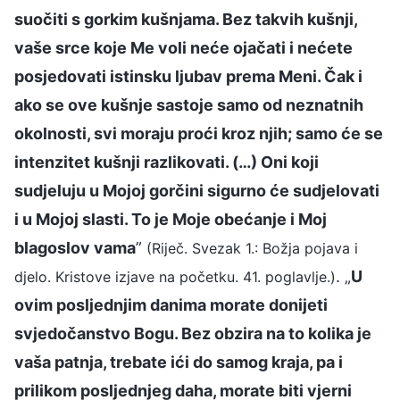
suočiti s gorkim kušnjama. Bez takvih kušnji,
vaše srce koje Me voli neće ojačati i nećete
posjedovati istinsku ljubav prema Meni. Čak i
ako se ove kušnje sastoje samo od neznatnih
okolnosti, svi moraju proći kroz njih; samo će se
intenzitet kušnji razlikovati. (…) Oni koji
sudjeluju u Mojoj gorčini sigurno će sudjelovati
i u Mojoj slasti. To je Moje obećanje i Moj
blagoslov vama
”
(Riječ. Svezak 1.: Božja pojava i
. „
U
djelo. Kristove izjave na početku. 41. poglavlje.)
ovim posljednjim danima morate donijeti
svjedočanstvo Bogu. Bez obzira na to kolika je
vaša patnja, trebate ići do samog kraja, pa i
prilikom posljednjeg daha, morate biti vjerni