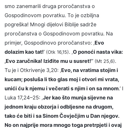
smo zanemarili druga proročanstva o
Gospodinovom povratku. To je ozbiljna
pogreška! Mnogi dijelovi Biblije sadrže
proročanstva o Gospodinovom povratku. Na
primjer, Gospodinovo proročanstvo: ‚
Evo
dolazim kao tat!
’
. ‚
O ponoći nasta vika:
(Otk 16,15)
‚Evo zaručnika! Iziđite mu u susret!’
’
.
(Mt 25,6)
Tu je i Otkrivenje 3,20: ‚
Evo, na vratima stojim i
kucam; posluša li tko glas moj i otvori mi vrata,
unići ću k njemu i večerati s njim i on sa mnom
.’ I
Luka 17,24–25: ‚
Jer kao što munja sijevne na
jednom kraju obzorja i odbljesne na drugom,
tako će biti i sa Sinom Čovječjim u Dan njegov.
No on najprije mora mnogo toga pretrpjeti i ovaj