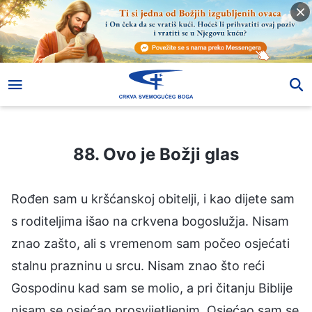
88. Ovo je Božji glas
88. Ovo je Božji glas
Rođen sam u kršćanskoj obitelji, i kao dijete sam
s roditeljima išao na crkvena bogoslužja. Nisam
znao zašto, ali s vremenom sam počeo osjećati
stalnu prazninu u srcu. Nisam znao što reći
Gospodinu kad sam se molio, a pri čitanju Biblije
nisam se osjećao prosvijetljenim. Osjećao sam se