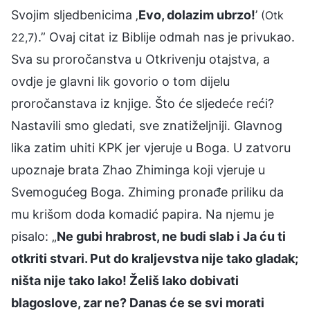
Svojim sljedbenicima ‚
Evo, dolazim ubrzo!
’
(Otk
.” Ovaj citat iz Biblije odmah nas je privukao.
22,7)
Sva su proročanstva u Otkrivenju otajstva, a
ovdje je glavni lik govorio o tom dijelu
proročanstava iz knjige. Što će sljedeće reći?
Nastavili smo gledati, sve znatiželjniji. Glavnog
lika zatim uhiti KPK jer vjeruje u Boga. U zatvoru
upoznaje brata Zhao Zhiminga koji vjeruje u
Svemogućeg Boga. Zhiming pronađe priliku da
mu krišom doda komadić papira. Na njemu je
pisalo: „
Ne gubi hrabrost, ne budi slab i Ja ću ti
otkriti stvari. Put do kraljevstva nije tako gladak;
ništa nije tako lako! Želiš lako dobivati
blagoslove, zar ne? Danas će se svi morati