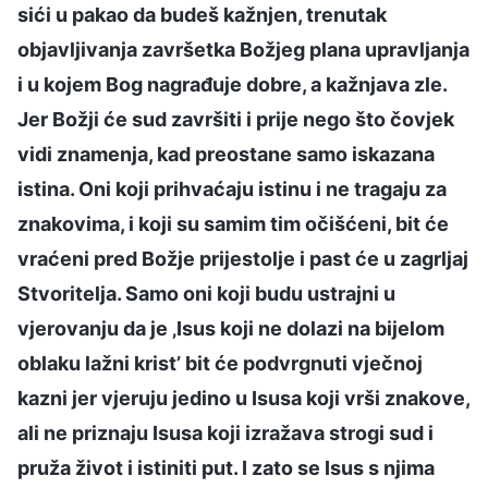
sići u pakao da budeš kažnjen, trenutak
objavljivanja završetka Božjeg plana upravljanja
i u kojem Bog nagrađuje dobre, a kažnjava zle.
Jer Božji će sud završiti i prije nego što čovjek
vidi znamenja, kad preostane samo iskazana
istina. Oni koji prihvaćaju istinu i ne tragaju za
znakovima, i koji su samim tim očišćeni, bit će
vraćeni pred Božje prijestolje i past će u zagrljaj
Stvoritelja. Samo oni koji budu ustrajni u
vjerovanju da je ‚Isus koji ne dolazi na bijelom
oblaku lažni krist’ bit će podvrgnuti vječnoj
kazni jer vjeruju jedino u Isusa koji vrši znakove,
ali ne priznaju Isusa koji izražava strogi sud i
pruža život i istiniti put. I zato se Isus s njima