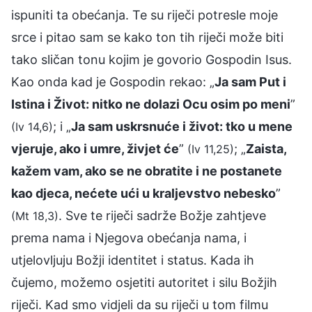
ispuniti ta obećanja. Te su riječi potresle moje
srce i pitao sam se kako ton tih riječi može biti
tako sličan tonu kojim je govorio Gospodin Isus.
Kao onda kad je Gospodin rekao: „
Ja sam Put i
Istina i Život: nitko ne dolazi Ocu osim po meni
”
; i „
Ja sam uskrsnuće i život: tko u mene
(Iv 14,6)
vjeruje, ako i umre, živjet će
”
; „
Zaista,
(Iv 11,25)
kažem vam, ako se ne obratite i ne postanete
kao djeca, nećete ući u kraljevstvo nebesko
”
. Sve te riječi sadrže Božje zahtjeve
(Mt 18,3)
prema nama i Njegova obećanja nama, i
utjelovljuju Božji identitet i status. Kada ih
čujemo, možemo osjetiti autoritet i silu Božjih
riječi. Kad smo vidjeli da su riječi u tom filmu