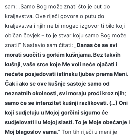
sam: „Samo Bog može znati što je put do
kraljevstva. Ove riječi govore o putu do
kraljevstva i njih ne bi mogao izgovoriti bilo koji
običan čovjek – to je stvar koju samo Bog može
znati!” Nastavio sam čitati: „
Danas će se svi
morati suočiti s gorkim kušnjama. Bez takvih
kušnji, vaše srce koje Me voli neće ojačati i
nećete posjedovati istinsku ljubav prema Meni.
Čak i ako se ove kušnje sastoje samo od
neznatnih okolnosti, svi moraju proći kroz njih;
samo će se intenzitet kušnji razlikovati. (…) Oni
koji sudjeluju u Mojoj gorčini sigurno će
sudjelovati i u Mojoj slasti. To je Moje obećanje i
Moj blagoslov vama
.” Ton tih riječi u meni je