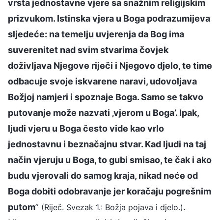
vrsta jednostavne vjere sa snažnim religijskim
prizvukom. Istinska vjera u Boga podrazumijeva
sljedeće: na temelju uvjerenja da Bog ima
suverenitet nad svim stvarima čovjek
doživljava Njegove riječi i Njegovo djelo, te time
odbacuje svoje iskvarene naravi, udovoljava
Božjoj namjeri i spoznaje Boga. Samo se takvo
putovanje može nazvati ‚vjerom u Boga’. Ipak,
ljudi vjeru u Boga često vide kao vrlo
jednostavnu i beznačajnu stvar. Kad ljudi na taj
način vjeruju u Boga, to gubi smisao, te čak i ako
budu vjerovali do samog kraja, nikad neće od
Boga dobiti odobravanje jer koračaju pogrešnim
putom
”
.
(Riječ. Svezak 1.: Božja pojava i djelo.)