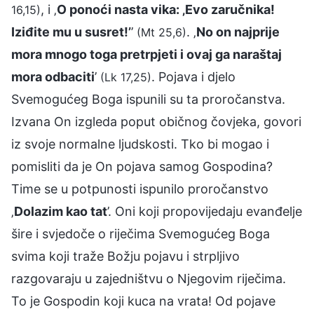
, i ‚
O ponoći nasta vika: ‚Evo zaručnika!
16,15)
Iziđite mu u susret!’
’
. ‚
No on najprije
(Mt 25,6)
mora mnogo toga pretrpjeti i ovaj ga naraštaj
mora odbaciti
’
. Pojava i djelo
(Lk 17,25)
Svemogućeg Boga ispunili su ta proročanstva.
Izvana On izgleda poput običnog čovjeka, govori
iz svoje normalne ljudskosti. Tko bi mogao i
pomisliti da je On pojava samog Gospodina?
Time se u potpunosti ispunilo proročanstvo
‚
Dolazim kao tat
’. Oni koji propovijedaju evanđelje
šire i svjedoče o riječima Svemogućeg Boga
svima koji traže Božju pojavu i strpljivo
razgovaraju u zajedništvu o Njegovim riječima.
To je Gospodin koji kuca na vrata! Od pojave