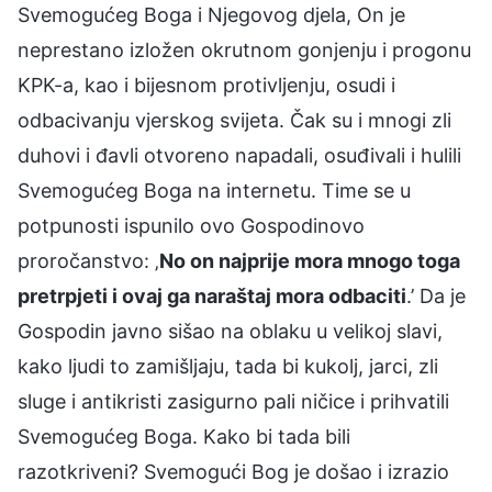
Svemogućeg Boga i Njegovog djela, On je
neprestano izložen okrutnom gonjenju i progonu
KPK-a, kao i bijesnom protivljenju, osudi i
odbacivanju vjerskog svijeta. Čak su i mnogi zli
duhovi i đavli otvoreno napadali, osuđivali i hulili
Svemogućeg Boga na internetu. Time se u
potpunosti ispunilo ovo Gospodinovo
proročanstvo: ‚
No on najprije mora mnogo toga
pretrpjeti i ovaj ga naraštaj mora odbaciti
.’ Da je
Gospodin javno sišao na oblaku u velikoj slavi,
kako ljudi to zamišljaju, tada bi kukolj, jarci, zli
sluge i antikristi zasigurno pali ničice i prihvatili
Svemogućeg Boga. Kako bi tada bili
razotkriveni? Svemogući Bog je došao i izrazio