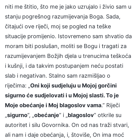
niti me štitio, što me je jako uzrujalo i živio sam u
stanju pogrešnog razumijevanja Boga. Sada,
čitajući ove riječi, moj se pogled na teške
situacije promijenio. Istovremeno sam shvatio da
moram biti poslušan, moliti se Bogu i tragati za
razumijevanjem Božjih djela u trenucima teškoća
i kušnji, i da takvim postupanjem neću postati
slab i negativan. Stalno sam razmišljao o
riječima: „
Oni koji sudjeluju u Mojoj gorčini
sigurno će sudjelovati i u Mojoj slasti. To je
Moje obećanje i Moj blagoslov vama
.” Riječi
„
sigurno
”, „
obećanje
” i „
blagoslov
” otkrile su
autoritet i silu Govornika. On od nas traži stvari,
ali nam i daje obećanja, i, štoviše, On ima moć