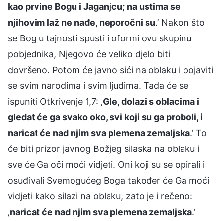
kao prvine Bogu i Jaganjcu; na ustima se
njihovim laž ne nađe, neporočni su
.’ Nakon što
se Bog u tajnosti spusti i oformi ovu skupinu
pobjednika, Njegovo će veliko djelo biti
dovršeno. Potom će javno sići na oblaku i pojaviti
se svim narodima i svim ljudima. Tada će se
ispuniti Otkrivenje 1,7: ‚
Gle, dolazi s oblacima i
gledat će ga svako oko, svi koji su ga proboli, i
naricat će nad njim sva plemena zemaljska
.’ To
će biti prizor javnog Božjeg silaska na oblaku i
sve će Ga oči moći vidjeti. Oni koji su se opirali i
osuđivali Svemogućeg Boga također će Ga moći
vidjeti kako silazi na oblaku, zato je i rečeno:
‚
naricat će nad njim sva plemena zemaljska
.’