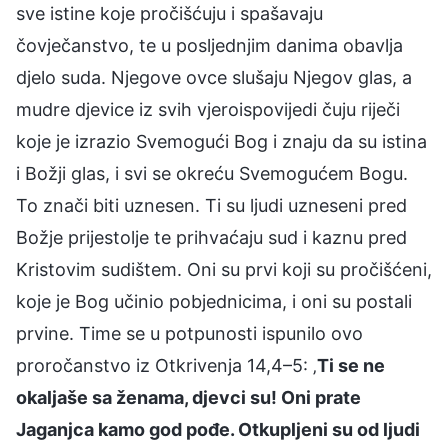
sve istine koje pročišćuju i spašavaju
čovječanstvo, te u posljednjim danima obavlja
djelo suda. Njegove ovce slušaju Njegov glas, a
mudre djevice iz svih vjeroispovijedi čuju riječi
koje je izrazio Svemogući Bog i znaju da su istina
i Božji glas, i svi se okreću Svemogućem Bogu.
To znači biti uznesen. Ti su ljudi uzneseni pred
Božje prijestolje te prihvaćaju sud i kaznu pred
Kristovim sudištem. Oni su prvi koji su pročišćeni,
koje je Bog učinio pobjednicima, i oni su postali
prvine. Time se u potpunosti ispunilo ovo
proročanstvo iz Otkrivenja 14,4–5: ‚
Ti se ne
okaljaše sa ženama, djevci su! Oni prate
Jaganjca kamo god pođe. Otkupljeni su od ljudi