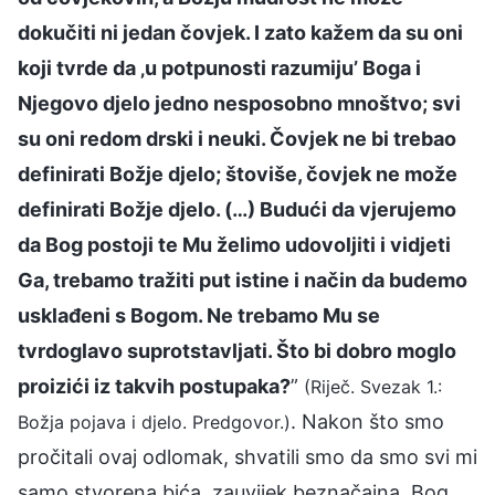
dokučiti ni jedan čovjek. I zato kažem da su oni
koji tvrde da ‚u potpunosti razumiju’ Boga i
Njegovo djelo jedno nesposobno mnoštvo; svi
su oni redom drski i neuki. Čovjek ne bi trebao
definirati Božje djelo; štoviše, čovjek ne može
definirati Božje djelo. (…) Budući da vjerujemo
da Bog postoji te Mu želimo udovoljiti i vidjeti
Ga, trebamo tražiti put istine i način da budemo
usklađeni s Bogom. Ne trebamo Mu se
tvrdoglavo suprotstavljati. Što bi dobro moglo
proizići iz takvih postupaka?
”
(Riječ. Svezak 1.:
. Nakon što smo
Božja pojava i djelo. Predgovor.)
pročitali ovaj odlomak, shvatili smo da smo svi mi
samo stvorena bića, zauvijek beznačajna. Bog