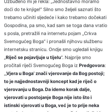
Uzbuđeno mi je rekla: „Jednostavno moramo
doći do te knjige!” Silno smo željeli saznati što
trebamo učiniti sljedeće i kako trebamo dočekati
Gospodina, pa smo, kad sam se toga dana vratio
s posla, pretražili na internetu pojam „Crkva
Svemogućeg Boga” i pronašli njihovu službenu
internetsku stranicu. Ondje smo ugledali knjigu
„
Riječ se pojavljuje u tijelu
”. Najprije smo
pročitali riječi Svemogućeg Boga iz
Predgovora
:
„
‚Vjera u Boga’ znači vjerovanje da Bog postoji;
to je najjednostavniji koncept kad je riječ o
vjerovanju u Boga. Da idemo korak dalje,
vjerovati u postojanje Boga nije isto što i
istinski vjerovati u Boga, već je to prije neka