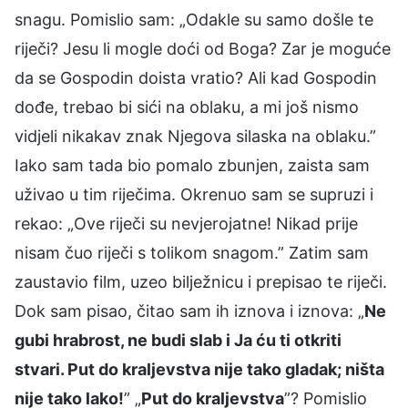
snagu. Pomislio sam: „Odakle su samo došle te
riječi? Jesu li mogle doći od Boga? Zar je moguće
da se Gospodin doista vratio? Ali kad Gospodin
dođe, trebao bi sići na oblaku, a mi još nismo
vidjeli nikakav znak Njegova silaska na oblaku.”
Iako sam tada bio pomalo zbunjen, zaista sam
uživao u tim riječima. Okrenuo sam se supruzi i
rekao: „Ove riječi su nevjerojatne! Nikad prije
nisam čuo riječi s tolikom snagom.” Zatim sam
zaustavio film, uzeo bilježnicu i prepisao te riječi.
Dok sam pisao, čitao sam ih iznova i iznova: „
Ne
gubi hrabrost, ne budi slab i Ja ću ti otkriti
stvari. Put do kraljevstva nije tako gladak; ništa
nije tako lako!
” „
Put do kraljevstva
”? Pomislio