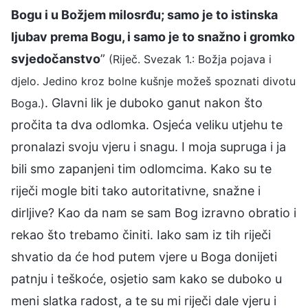
Bogu i u Božjem milosrđu; samo je to istinska
ljubav prema Bogu, i samo je to snažno i gromko
svjedočanstvo
”
(Riječ. Svezak 1.: Božja pojava i
djelo. Jedino kroz bolne kušnje možeš spoznati divotu
. Glavni lik je duboko ganut nakon što
Boga.)
pročita ta dva odlomka. Osjeća veliku utjehu te
pronalazi svoju vjeru i snagu. I moja supruga i ja
bili smo zapanjeni tim odlomcima. Kako su te
riječi mogle biti tako autoritativne, snažne i
dirljive? Kao da nam se sam Bog izravno obratio i
rekao što trebamo činiti. Iako sam iz tih riječi
shvatio da će hod putem vjere u Boga donijeti
patnju i teškoće, osjetio sam kako se duboko u
meni slatka radost, a te su mi riječi dale vjeru i