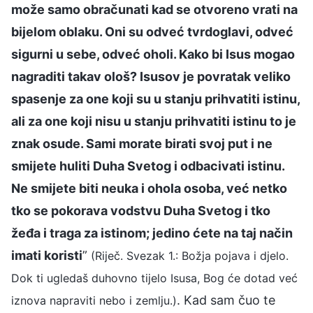
može samo obračunati kad se otvoreno vrati na
bijelom oblaku. Oni su odveć tvrdoglavi, odveć
sigurni u sebe, odveć oholi. Kako bi Isus mogao
nagraditi takav ološ? Isusov je povratak veliko
spasenje za one koji su u stanju prihvatiti istinu,
ali za one koji nisu u stanju prihvatiti istinu to je
znak osude. Sami morate birati svoj put i ne
smijete huliti Duha Svetog i odbacivati istinu.
Ne smijete biti neuka i ohola osoba, već netko
tko se pokorava vodstvu Duha Svetog i tko
žeđa i traga za istinom; jedino ćete na taj način
imati koristi
”
(Riječ. Svezak 1.: Božja pojava i djelo.
Dok ti ugledaš duhovno tijelo Isusa, Bog će dotad već
. Kad sam čuo te
iznova napraviti nebo i zemlju.)