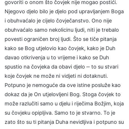
govoriti o onom što čovjek nije mogao postići.
Njegovo djelo bilo je djelo pod upravljanjem Boga
i obuhvaćalo je cijelo čovječanstvo. Ono nije
obuhvaćalo samo nekolicinu ljudi, niti je trebalo
povesti ograničen broj ljudi. Što se tiče pitanja
kako se Bog utjelovio kao čovjek, kako je Duh
davao otkrivenja u to vrijeme i kako se Duh
spustio na čovjeka da obavi djelo ‒ to su stvari
koje čovjek ne može ni vidjeti ni dotaknuti.
Potpuno je nemoguće da ove istine posluže kao
dokaz da je On utjelovljeni Bog. Stoga čovjek to
može razlučiti samo u djelu i riječima Božjim, koja
su čovjeku opipljiva. Samo to je stvarno. To je
zato što su ti pitanja Duha nevidljiva i potpuno su