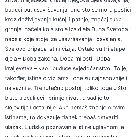
budući put usavršavanja, ono što se mora postići
kroz doživljavanje kušnji i patnje, značaj suda i
grdnje, načela koja stoje iza djela Duha Svetoga i
načela koja stoje iza usavršavanja i osvajanja.
Sve ovo pripada istini vizija. Ostalo su tri etape
djela – Doba zakona, Doba milosti i Doba
kraljevstva – kao i buduće svjedočanstvo. To je,
također, istina o vizijama i one su najosnovnije i
najvažnije. Trenutačno postoji toliko toga u što
biste trebali ući i primjenjivati, a sad je to
slojevitije i detaljnije. Ako nemaš znanje o ovim
istinama, to dokazuje da tek trebaš ostvariti
ulazak. Ljudsko poznavanje istine uglavnom je
preplitko; ljudi nisu u stanju čak ni provesti u