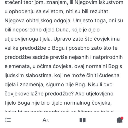
stečeni teorijom, znanjem, ili Njegovim iskustvom
u ophođenju sa svijetom, niti su bili rezultat
Njegova obiteljskog odgoja. Umjesto toga, oni su
bili neposredno djelo Duha, koje je djelo
utjelovljenoga tijela. Upravo zato što čovjek ima
velike predodžbe o Bogu i posebno zato što te
predodžbe sadrže previše nejasnih i natprirodnih
elemenata, u očima čovjeka, ovaj normalni Bog s
ljudskim slabostima, koji ne može činiti čudesna
djela i znamenja, sigurno nije Bog. Nisu li ovo
čovjekove lažne predodžbe? Ako utjelovljeno
tijelo Boga nije bilo tijelo normalnog čovjeka,
kako bi se onda moglo reći za Njega da je bio
utjelovljen? Biti od tijela znači biti običan,