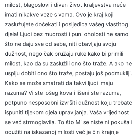
milost, blagoslovi i divan život kraljevstva neće
imati nikakve veze s vama. Ovo je kraj koji
zaslužujete dočekati i posljedica vašeg vlastitog
djela! Ljudi bez mudrosti i puni oholosti ne samo
što ne daju sve od sebe, niti obavljaju svoju
dužnost, nego čak pružaju ruke kako bi primili
milost, kao da su zaslužili ono što traže. A ako ne
uspiju dobiti ono što traže, postaju još podmukliji.
Kako se može smatrati da takvi ljudi imaju
razuma? Vi ste lošeg kova i lišeni ste razuma,
potpuno nesposobni izvršiti dužnost koju trebate
ispuniti tijekom djela upravljanja. Vaša vrijednost
se već strmoglavila. To što Mi se niste ni pokušali
odužiti na iskazanoj milosti već je čin krajnje