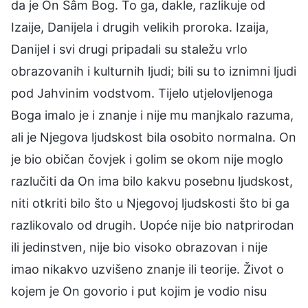
da je On Sâm Bog. To ga, dakle, razlikuje od
Izaije, Danijela i drugih velikih proroka. Izaija,
Danijel i svi drugi pripadali su staležu vrlo
obrazovanih i kulturnih ljudi; bili su to iznimni ljudi
pod Jahvinim vodstvom. Tijelo utjelovljenoga
Boga imalo je i znanje i nije mu manjkalo razuma,
ali je Njegova ljudskost bila osobito normalna. On
je bio običan čovjek i golim se okom nije moglo
razlučiti da On ima bilo kakvu posebnu ljudskost,
niti otkriti bilo što u Njegovoj ljudskosti što bi ga
razlikovalo od drugih. Uopće nije bio natprirodan
ili jedinstven, nije bio visoko obrazovan i nije
imao nikakvo uzvišeno znanje ili teorije. Život o
kojem je On govorio i put kojim je vodio nisu