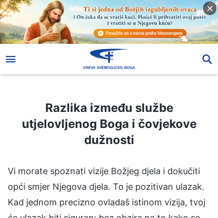
Razlika između službe utjelovljenog Boga i čovjekove dužnosti
Razlika između službe
utjelovljenog Boga i čovjekove
dužnosti
Vi morate spoznati vizije Božjeg djela i dokučiti
opći smjer Njegova djela. To je pozitivan ulazak.
Kad jednom precizno ovladaš istinom vizija, tvoj
će ulazak biti siguran; bez obzira na to kako se