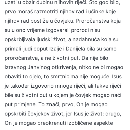
uzeti u obzir dubinu njihovih riječi. Što god bilo,
prvo moraš razmotriti njihov rad i učinke koje
njihov rad postiže u čovjeku. Proročanstva koja
su u ono vrijeme izgovarali proroci nisu
opskrbljivala ljudski život, a nadahnuća koja su
primali ljudi poput Izaije i Danijela bila su samo
proročanstva, a ne životni put. Da nije bilo
izravnog Jahvinog otkrivenja, nitko ne bi mogao
obaviti to djelo, to smrtnicima nije moguće. Isus
je također izgovorio mnoge riječi, ali takve riječi
bile su životni put u kojem je čovjek mogao naći
put primjene. To znači, prvo, On je mogao
opskrbiti čovjekov život, jer Isus je život; drugo,
On je mogao preokrenuti izobličene aspekte