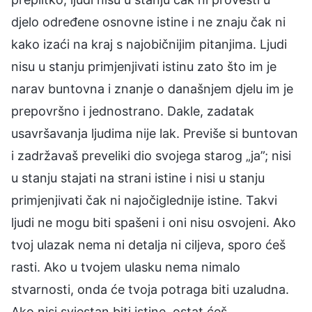
djelo određene osnovne istine i ne znaju čak ni
kako izaći na kraj s najobičnijim pitanjima. Ljudi
nisu u stanju primjenjivati istinu zato što im je
narav buntovna i znanje o današnjem djelu im je
prepovršno i jednostrano. Dakle, zadatak
usavršavanja ljudima nije lak. Previše si buntovan
i zadržavaš preveliki dio svojega starog „ja”; nisi
u stanju stajati na strani istine i nisi u stanju
primjenjivati čak ni najočiglednije istine. Takvi
ljudi ne mogu biti spašeni i oni nisu osvojeni. Ako
tvoj ulazak nema ni detalja ni ciljeva, sporo ćeš
rasti. Ako u tvojem ulasku nema nimalo
stvarnosti, onda će tvoja potraga biti uzaludna.
Ako nisi svjestan biti istine, ostat ćeš