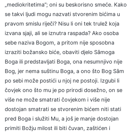
„mediokritetima”; oni su beskorisno smeće. Kako
se takvi ljudi mogu nazvati stvorenim bićima u
pravom smislu riječi? Nisu li oni tek trulež koja
izvana sjaji, ali se iznutra raspada? Ako osoba
sebe naziva Bogom, a pritom nije sposobna
izraziti božansko biće, obaviti djelo Sâmoga
Boga ili predstavljati Boga, ona nesumnjivo nije
Bog, jer nema suštinu Boga, a ono što Bog Sâm
po sebi može postići u njoj ne postoji. Izgubi li
čovjek ono što mu je po prirodi dosežno, on se
više ne može smatrati čovjekom i više nije
dostojan smatrati se stvorenim bićem niti stati
pred Boga i služiti Mu, a još je manje dostojan
primiti Božju milost ili biti čuvan, zaštićen i