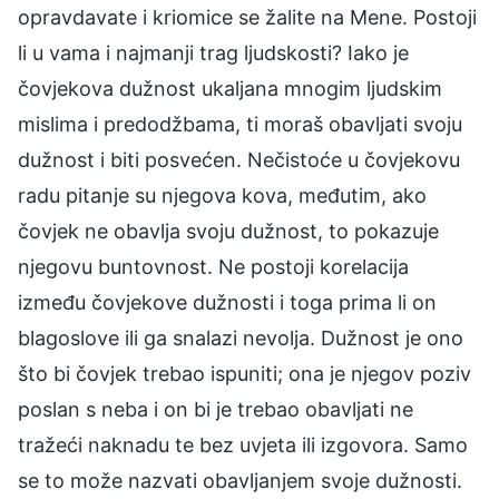
opravdavate i kriomice se žalite na Mene. Postoji
li u vama i najmanji trag ljudskosti? Iako je
čovjekova dužnost ukaljana mnogim ljudskim
mislima i predodžbama, ti moraš obavljati svoju
dužnost i biti posvećen. Nečistoće u čovjekovu
radu pitanje su njegova kova, međutim, ako
čovjek ne obavlja svoju dužnost, to pokazuje
njegovu buntovnost. Ne postoji korelacija
između čovjekove dužnosti i toga prima li on
blagoslove ili ga snalazi nevolja. Dužnost je ono
što bi čovjek trebao ispuniti; ona je njegov poziv
poslan s neba i on bi je trebao obavljati ne
tražeći naknadu te bez uvjeta ili izgovora. Samo
se to može nazvati obavljanjem svoje dužnosti.