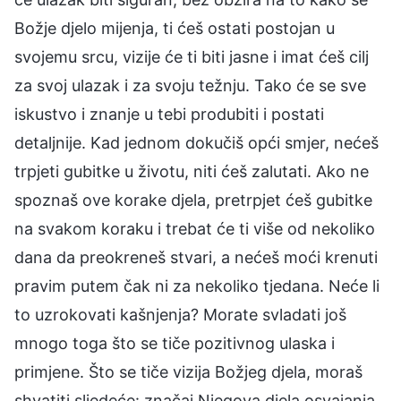
Božje djelo mijenja, ti ćeš ostati postojan u
svojemu srcu, vizije će ti biti jasne i imat ćeš cilj
za svoj ulazak i za svoju težnju. Tako će se sve
iskustvo i znanje u tebi produbiti i postati
detaljnije. Kad jednom dokučiš opći smjer, nećeš
trpjeti gubitke u životu, niti ćeš zalutati. Ako ne
spoznaš ove korake djela, pretrpjet ćeš gubitke
na svakom koraku i trebat će ti više od nekoliko
dana da preokreneš stvari, a nećeš moći krenuti
pravim putem čak ni za nekoliko tjedana. Neće li
to uzrokovati kašnjenja? Morate svladati još
mnogo toga što se tiče pozitivnog ulaska i
primjene. Što se tiče vizija Božjeg djela, moraš
shvatiti sljedeće: značaj Njegova djela osvajanja,