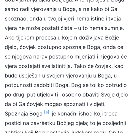
samo radi vjerovanja u Boga, a ne kako bi Ga
spoznao, onda u tvojoj vjeri nema istine i tvoja
vjera ne može postati čista – u to nema sumnje.
Ako tijekom procesa u kojem doživljava Božje
djelo, čovjek postupno spoznaje Boga, onda će
se njegova narav postupno mijenjati i njegova će
vjera postajati sve istinitija. Tako će čovjek, kad
bude uspješan u svojem vjerovanju u Boga, u
potpunosti zadobiti Boga. Bog se toliko potrudio
po drugi put utjeloviti i osobno obaviti Svoje djelo
da bi Ga čovjek mogao spoznati i vidjeti.
[a]
Spoznaja Boga
je konačni ishod koji treba
postići na završetku Božjeg djela; to je posljednji
zahtjev koji Bog postavlja ljudskom rodu. On to