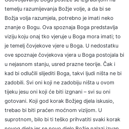
temelju razumijevanja Božje volje, a da bi se
Božja volja razumjela, potrebno je imati neko
znanje o Bogu. Ova spoznaja Boga predstavlja
viziju koju onaj tko vjeruje u Boga mora imati; to
je temelj čovjekove vjere u Boga. U nedostatku
ove spoznaje čovjekova vjera u Boga postojala bi
u nejasnom stanju, usred prazne teorije. Čak i
kad bi odlučili slijediti Boga, takvi ljudi ništa ne bi
zadobili. Svi oni koji ne zadobiju ništa u ovom
tijeku jesu oni koji će biti izgnani – svi su oni
gotovani. Koji god korak Božjeg djela iskusio,
trebao bi biti praćen moćnom vizijom. U
suprotnom, bilo bi ti teško prihvatiti svaki korak
novog djela jer se novo djelo Božje nalazi izvan