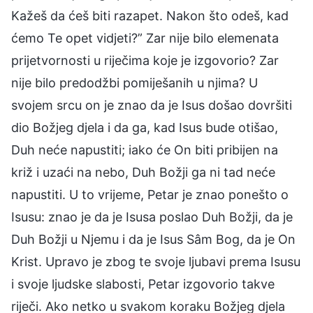
Kažeš da ćeš biti razapet. Nakon što odeš, kad
ćemo Te opet vidjeti?” Zar nije bilo elemenata
prijetvornosti u riječima koje je izgovorio? Zar
nije bilo predodžbi pomiješanih u njima? U
svojem srcu on je znao da je Isus došao dovršiti
dio Božjeg djela i da ga, kad Isus bude otišao,
Duh neće napustiti; iako će On biti pribijen na
križ i uzaći na nebo, Duh Božji ga ni tad neće
napustiti. U to vrijeme, Petar je znao ponešto o
Isusu: znao je da je Isusa poslao Duh Božji, da je
Duh Božji u Njemu i da je Isus Sâm Bog, da je On
Krist. Upravo je zbog te svoje ljubavi prema Isusu
i svoje ljudske slabosti, Petar izgovorio takve
riječi. Ako netko u svakom koraku Božjeg djela