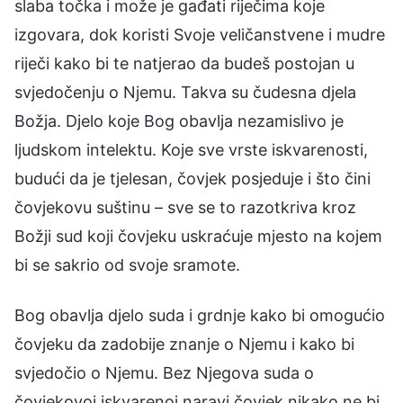
slaba točka i može je gađati riječima koje
izgovara, dok koristi Svoje veličanstvene i mudre
riječi kako bi te natjerao da budeš postojan u
svjedočenju o Njemu. Takva su čudesna djela
Božja. Djelo koje Bog obavlja nezamislivo je
ljudskom intelektu. Koje sve vrste iskvarenosti,
budući da je tjelesan, čovjek posjeduje i što čini
čovjekovu suštinu – sve se to razotkriva kroz
Božji sud koji čovjeku uskraćuje mjesto na kojem
bi se sakrio od svoje sramote.
Bog obavlja djelo suda i grdnje kako bi omogućio
čovjeku da zadobije znanje o Njemu i kako bi
svjedočio o Njemu. Bez Njegova suda o
čovjekovoj iskvarenoj naravi čovjek nikako ne bi