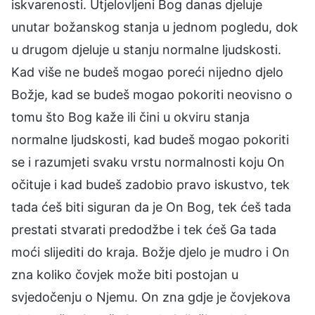
iskvarenosti. Utjelovljeni Bog danas djeluje
unutar božanskog stanja u jednom pogledu, dok
u drugom djeluje u stanju normalne ljudskosti.
Kad više ne budeš mogao poreći nijedno djelo
Božje, kad se budeš mogao pokoriti neovisno o
tomu što Bog kaže ili čini u okviru stanja
normalne ljudskosti, kad budeš mogao pokoriti
se i razumjeti svaku vrstu normalnosti koju On
očituje i kad budeš zadobio pravo iskustvo, tek
tada ćeš biti siguran da je On Bog, tek ćeš tada
prestati stvarati predodžbe i tek ćeš Ga tada
moći slijediti do kraja. Božje djelo je mudro i On
zna koliko čovjek može biti postojan u
svjedočenju o Njemu. On zna gdje je čovjekova