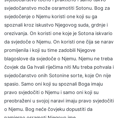
svjedočanstvo može osramotiti Sotonu. Bog za
svjedočenje o Njemu koristi one koji su ga
spoznali kroz iskustvo Njegovog suda, grdnje i
orezivanja. On koristi one koje je Sotona iskvario
da svjedoče o Njemu. On koristi one čija se narav
promijenila i koji su time zadobili Njegove
blagoslove da svjedoče o Njemu. Njemu ne treba
čovjek da Ga hvali riječima niti Mu treba pohvala i
svjedočanstvo onih Sotonine sorte, koje On nije
spasio. Samo oni koji su spoznali Boga imaju
pravo svjedočiti o Njemu i samo oni koji su
preobraženi u svojoj naravi imaju pravo svjedočiti
o Njemu. Bog neće čovjeku dopustiti da
namjerno osramoti Njegovo ime.