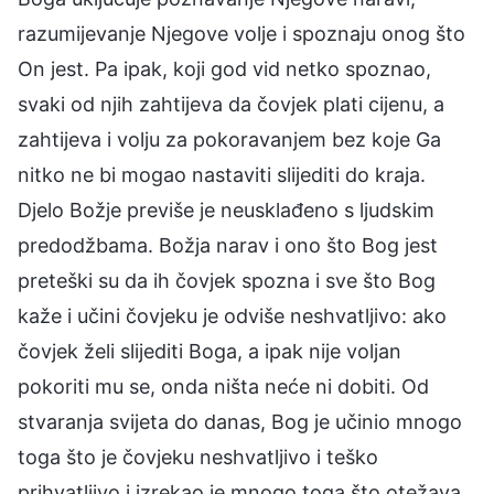
razumijevanje Njegove volje i spoznaju onog što
On jest. Pa ipak, koji god vid netko spoznao,
svaki od njih zahtijeva da čovjek plati cijenu, a
zahtijeva i volju za pokoravanjem bez koje Ga
nitko ne bi mogao nastaviti slijediti do kraja.
Djelo Božje previše je neusklađeno s ljudskim
predodžbama. Božja narav i ono što Bog jest
preteški su da ih čovjek spozna i sve što Bog
kaže i učini čovjeku je odviše neshvatljivo: ako
čovjek želi slijediti Boga, a ipak nije voljan
pokoriti mu se, onda ništa neće ni dobiti. Od
stvaranja svijeta do danas, Bog je učinio mnogo
toga što je čovjeku neshvatljivo i teško
prihvatljivo i izrekao je mnogo toga što otežava