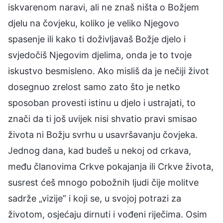
iskvarenom naravi, ali ne znaš ništa o Božjem
djelu na čovjeku, koliko je veliko Njegovo
spasenje ili kako ti doživljavaš Božje djelo i
svjedočiš Njegovim djelima, onda je to tvoje
iskustvo besmisleno. Ako misliš da je nečiji život
dosegnuo zrelost samo zato što je netko
sposoban provesti istinu u djelo i ustrajati, to
znači da ti još uvijek nisi shvatio pravi smisao
života ni Božju svrhu u usavršavanju čovjeka.
Jednog dana, kad budeš u nekoj od crkava,
među članovima Crkve pokajanja ili Crkve života,
susrest ćeš mnogo pobožnih ljudi čije molitve
sadrže „vizije” i koji se, u svojoj potrazi za
životom, osjećaju dirnuti i vođeni riječima. Osim