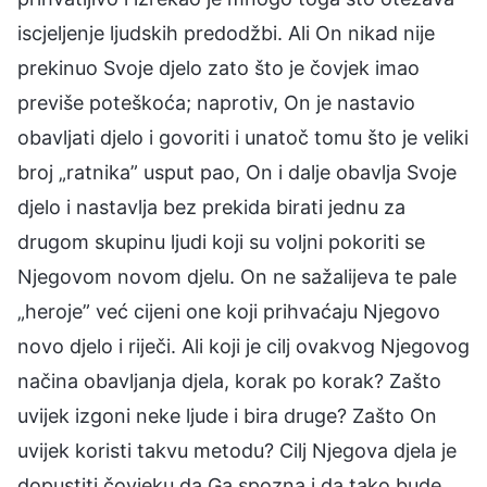
iscjeljenje ljudskih predodžbi. Ali On nikad nije
prekinuo Svoje djelo zato što je čovjek imao
previše poteškoća; naprotiv, On je nastavio
obavljati djelo i govoriti i unatoč tomu što je veliki
broj „ratnika” usput pao, On i dalje obavlja Svoje
djelo i nastavlja bez prekida birati jednu za
drugom skupinu ljudi koji su voljni pokoriti se
Njegovom novom djelu. On ne sažalijeva te pale
„heroje” već cijeni one koji prihvaćaju Njegovo
novo djelo i riječi. Ali koji je cilj ovakvog Njegovog
načina obavljanja djela, korak po korak? Zašto
uvijek izgoni neke ljude i bira druge? Zašto On
uvijek koristi takvu metodu? Cilj Njegova djela je
dopustiti čovjeku da Ga spozna i da tako bude