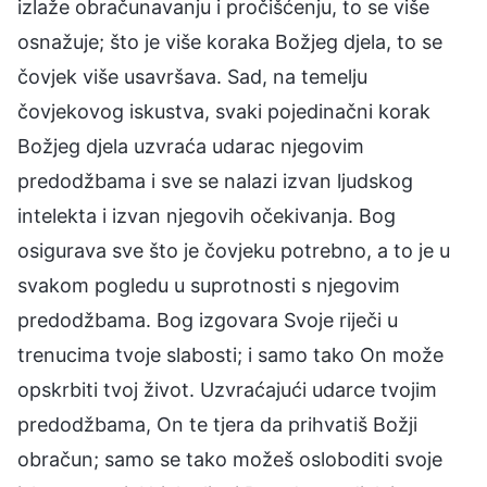
izlaže obračunavanju i pročišćenju, to se više
osnažuje; što je više koraka Božjeg djela, to se
čovjek više usavršava. Sad, na temelju
čovjekovog iskustva, svaki pojedinačni korak
Božjeg djela uzvraća udarac njegovim
predodžbama i sve se nalazi izvan ljudskog
intelekta i izvan njegovih očekivanja. Bog
osigurava sve što je čovjeku potrebno, a to je u
svakom pogledu u suprotnosti s njegovim
predodžbama. Bog izgovara Svoje riječi u
trenucima tvoje slabosti; i samo tako On može
opskrbiti tvoj život. Uzvraćajući udarce tvojim
predodžbama, On te tjera da prihvatiš Božji
obračun; samo se tako možeš osloboditi svoje