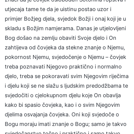
utjecaja tame te da je uistinu postao uzor i
primjer Božjeg djela, svjedok Božji i onaj koji je u
skladu s Božjim namjerama. Danas je utjelovljeni
Bog došao na zemlju obaviti Svoje djelo i On
zahtijeva od čovjeka da stekne znanje o Njemu,
pokornost Njemu, svjedočenje o Njemu – čovjek
treba poznavati Njegovo praktično i normalno
djelo, treba se pokoravati svim Njegovim riječima
i djelu koji se ne slažu s ljudskim predodžbama te
svjedočiti o cjelokupnom djelu koje On obavlja
kako bi spasio čovjeka, kao i o svim Njegovim
djelima osvajanja čovjeka. Oni koji svjedoče o
Bogu moraju imati znanje o Bogu; samo je takvo
svjedočanstvo točno i praktično i samo takvo