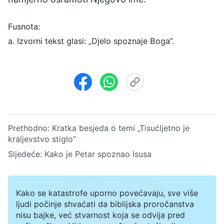
Fusnota:
a. Izvorni tekst glasi: „Djelo spoznaje Boga”.
Prethodno:
Kratka besjeda o temi „Tisućljetno je
kraljevstvo stiglo”
Sljedeće:
Kako je Petar spoznao Isusa
Kako se katastrofe uporno povećavaju, sve više
ljudi počinje shvaćati da biblijska proročanstva
nisu bajke, već stvarnost koja se odvija pred