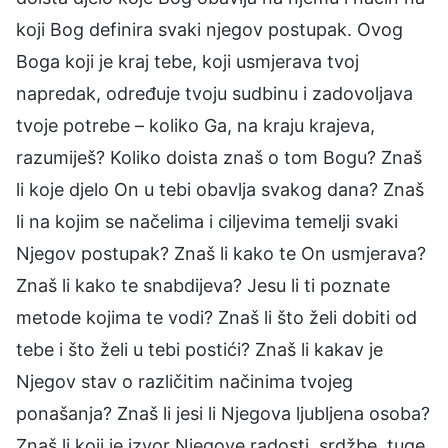
koji Bog definira svaki njegov postupak. Ovog
Boga koji je kraj tebe, koji usmjerava tvoj
napredak, određuje tvoju sudbinu i zadovoljava
tvoje potrebe – koliko Ga, na kraju krajeva,
razumiješ? Koliko doista znaš o tom Bogu? Znaš
li koje djelo On u tebi obavlja svakog dana? Znaš
li na kojim se načelima i ciljevima temelji svaki
Njegov postupak? Znaš li kako te On usmjerava?
Znaš li kako te snabdijeva? Jesu li ti poznate
metode kojima te vodi? Znaš li što želi dobiti od
tebe i što želi u tebi postići? Znaš li kakav je
Njegov stav o različitim načinima tvojeg
ponašanja? Znaš li jesi li Njegova ljubljena osoba?
Znaš li koji je izvor Njegove radosti, srdžbe, tuge