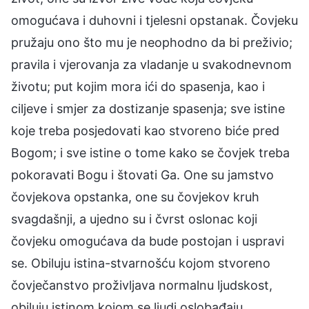
omogućava i duhovni i tjelesni opstanak. Čovjeku
pružaju ono što mu je neophodno da bi preživio;
pravila i vjerovanja za vladanje u svakodnevnom
životu; put kojim mora ići do spasenja, kao i
ciljeve i smjer za dostizanje spasenja; sve istine
koje treba posjedovati kao stvoreno biće pred
Bogom; i sve istine o tome kako se čovjek treba
pokoravati Bogu i štovati Ga. One su jamstvo
čovjekova opstanka, one su čovjekov kruh
svagdašnji, a ujedno su i čvrst oslonac koji
čovjeku omogućava da bude postojan i uspravi
se. Obiluju istina-stvarnošću kojom stvoreno
čovječanstvo proživljava normalnu ljudskost,
obiluju istinom kojom se ljudi oslobađaju