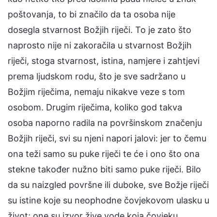
poštovanja, to bi značilo da ta osoba nije
dosegla stvarnost Božjih riječi. To je zato što
naprosto nije ni zakoračila u stvarnost Božjih
riječi, stoga stvarnost, istina, namjere i zahtjevi
prema ljudskom rodu, što je sve sadržano u
Božjim riječima, nemaju nikakve veze s tom
osobom. Drugim riječima, koliko god takva
osoba naporno radila na površinskom značenju
Božjih riječi, svi su njeni napori jalovi: jer to čemu
ona teži samo su puke riječi te će i ono što ona
stekne također nužno biti samo puke riječi. Bilo
da su naizgled površne ili duboke, sve Božje riječi
su istine koje su neophodne čovjekovom ulasku u
život; one su izvor žive vode koja čovjeku