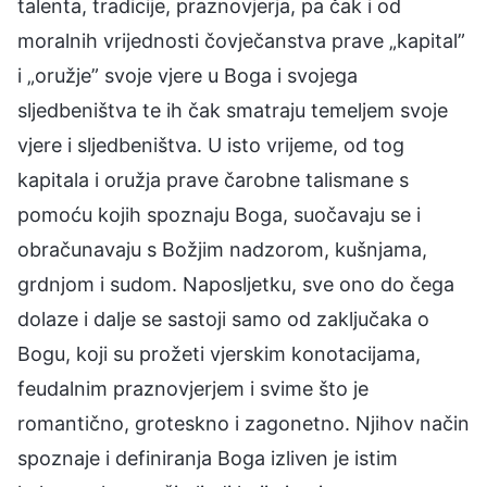
talenta, tradicije, praznovjerja, pa čak i od
moralnih vrijednosti čovječanstva prave „kapital”
i „oružje” svoje vjere u Boga i svojega
sljedbeništva te ih čak smatraju temeljem svoje
vjere i sljedbeništva. U isto vrijeme, od tog
kapitala i oružja prave čarobne talismane s
pomoću kojih spoznaju Boga, suočavaju se i
obračunavaju s Božjim nadzorom, kušnjama,
grdnjom i sudom. Naposljetku, sve ono do čega
dolaze i dalje se sastoji samo od zaključaka o
Bogu, koji su prožeti vjerskim konotacijama,
feudalnim praznovjerjem i svime što je
romantično, groteskno i zagonetno. Njihov način
spoznaje i definiranja Boga izliven je istim