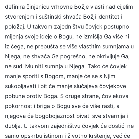
definira činjenicu vrhovne Božje vlasti nad cijelim
stvorenjem i suštinski shvaća Božji identitet i
položaj. U takvom zajedništvu čovjek postupno
mijenja svoje ideje o Bogu, ne izmišlja Ga više ni
iz čega, ne prepušta se više vlastitim sumnjama u
Njega, ne shvaća Ga pogrešno, ne okrivljuje Ga,
ne sudi Mu niti sumnja u Njega. Tako će čovjek
manje sporiti s Bogom, manje će se s Njim
sukobljavati i bit će manje slučajeva čovjekove
pobune protiv Boga. S druge strane, čovjekova
pokornost i briga o Bogu sve će više rasti, a
njegova će bogobojaznost bivati sve stvarnija i
dublja. U takvom zajedništvu čovjek će dostići ne
samo opskrbu istinom i životno krštenje, već će