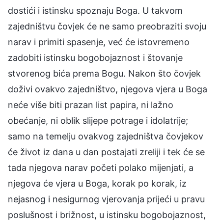
dostići i istinsku spoznaju Boga. U takvom
zajedništvu čovjek će ne samo preobraziti svoju
narav i primiti spasenje, već će istovremeno
zadobiti istinsku bogobojaznost i štovanje
stvorenog bića prema Bogu. Nakon što čovjek
doživi ovakvo zajedništvo, njegova vjera u Boga
neće više biti prazan list papira, ni lažno
obećanje, ni oblik slijepe potrage i idolatrije;
samo na temelju ovakvog zajedništva čovjekov
će život iz dana u dan postajati zreliji i tek će se
tada njegova narav početi polako mijenjati, a
njegova će vjera u Boga, korak po korak, iz
nejasnog i nesigurnog vjerovanja prijeći u pravu
poslušnost i brižnost, u istinsku bogobojaznost,