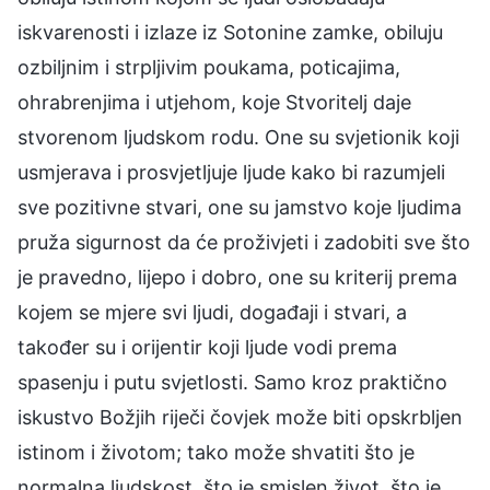
iskvarenosti i izlaze iz Sotonine zamke, obiluju
ozbiljnim i strpljivim poukama, poticajima,
ohrabrenjima i utjehom, koje Stvoritelj daje
stvorenom ljudskom rodu. One su svjetionik koji
usmjerava i prosvjetljuje ljude kako bi razumjeli
sve pozitivne stvari, one su jamstvo koje ljudima
pruža sigurnost da će proživjeti i zadobiti sve što
je pravedno, lijepo i dobro, one su kriterij prema
kojem se mjere svi ljudi, događaji i stvari, a
također su i orijentir koji ljude vodi prema
spasenju i putu svjetlosti. Samo kroz praktično
iskustvo Božjih riječi čovjek može biti opskrbljen
istinom i životom; tako može shvatiti što je
normalna ljudskost, što je smislen život, što je