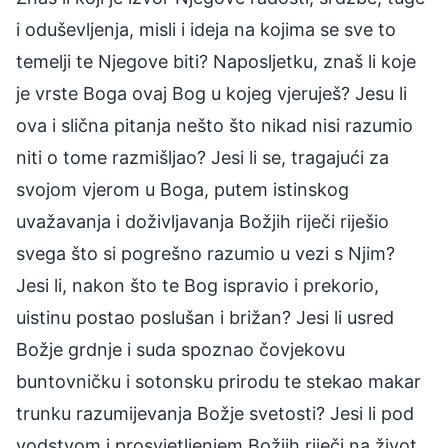
i oduševljenja, misli i ideja na kojima se sve to
temelji te Njegove biti? Naposljetku, znaš li koje
je vrste Boga ovaj Bog u kojeg vjeruješ? Jesu li
ova i slična pitanja nešto što nikad nisi razumio
niti o tome razmišljao? Jesi li se, tragajući za
svojom vjerom u Boga, putem istinskog
uvažavanja i doživljavanja Božjih riječi riješio
svega što si pogrešno razumio u vezi s Njim?
Jesi li, nakon što te Bog ispravio i prekorio,
uistinu postao poslušan i brižan? Jesi li usred
Božje grdnje i suda spoznao čovjekovu
buntovničku i sotonsku prirodu te stekao makar
trunku razumijevanja Božje svetosti? Jesi li pod
vodstvom i prosvjetljenjem Božjih riječi na život