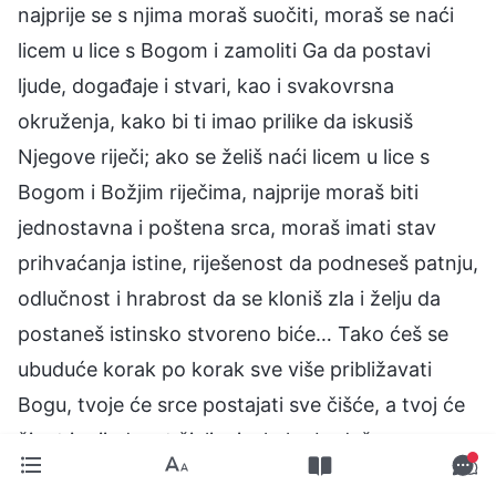
najprije se s njima moraš suočiti, moraš se naći
licem u lice s Bogom i zamoliti Ga da postavi
ljude, događaje i stvari, kao i svakovrsna
okruženja, kako bi ti imao prilike da iskusiš
Njegove riječi; ako se želiš naći licem u lice s
Bogom i Božjim riječima, najprije moraš biti
jednostavna i poštena srca, moraš imati stav
prihvaćanja istine, riješenost da podneseš patnju,
odlučnost i hrabrost da se kloniš zla i želju da
postaneš istinsko stvoreno biće… Tako ćeš se
ubuduće korak po korak sve više približavati
Bogu, tvoje će srce postajati sve čišće, a tvoj će
život i vrijednost življenja, kako budeš
spoznavao Boga, bivati sve smisleniji i sve