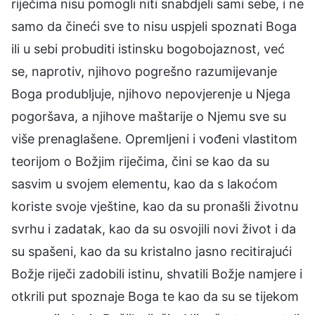
riječima nisu pomogli niti snabdjeli sami sebe, i ne
samo da čineći sve to nisu uspjeli spoznati Boga
ili u sebi probuditi istinsku bogobojaznost, već
se, naprotiv, njihovo pogrešno razumijevanje
Boga produbljuje, njihovo nepovjerenje u Njega
pogoršava, a njihove maštarije o Njemu sve su
više prenaglašene. Opremljeni i vođeni vlastitom
teorijom o Božjim riječima, čini se kao da su
sasvim u svojem elementu, kao da s lakoćom
koriste svoje vještine, kao da su pronašli životnu
svrhu i zadatak, kao da su osvojili novi život i da
su spašeni, kao da su kristalno jasno recitirajući
Božje riječi zadobili istinu, shvatili Božje namjere i
otkrili put spoznaje Boga te kao da su se tijekom