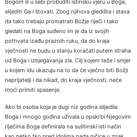
Bogom ili u sebi probuditi istinsku vjeru u Boga,
slijediti Ga i štovati. Zbog njihova gledišta i stava
da tako trebaju promatrati Božje riječi i tako
gledati na Boga suđeno im je da iz svojih
pothvata izađu praznih ruku, da do kraja
vječnosti ne budu u stanju koračati putem straha
od Boga i izbjegavanja zla. Cilj kojem teže i smjer
u kojem idu ukazuju na to da će vječno biti Božji
neprijatelji i da nikad, do kraja vječnosti, neće
moći primiti spasenje.
Ako bi osoba koja je dugi niz godina slijedila
Boga i mnogo godina uživala u opskrbi Njegovim
riječima Boga definirala na suštinski isti način
kao netko tko pred idolima pada ničice u znak