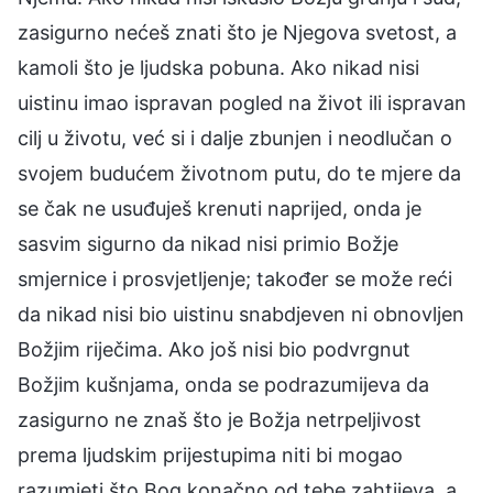
zasigurno nećeš znati što je Njegova svetost, a
kamoli što je ljudska pobuna. Ako nikad nisi
uistinu imao ispravan pogled na život ili ispravan
cilj u životu, već si i dalje zbunjen i neodlučan o
svojem budućem životnom putu, do te mjere da
se čak ne usuđuješ krenuti naprijed, onda je
sasvim sigurno da nikad nisi primio Božje
smjernice i prosvjetljenje; također se može reći
da nikad nisi bio uistinu snabdjeven ni obnovljen
Božjim riječima. Ako još nisi bio podvrgnut
Božjim kušnjama, onda se podrazumijeva da
zasigurno ne znaš što je Božja netrpeljivost
prema ljudskim prijestupima niti bi mogao
razumjeti što Bog konačno od tebe zahtijeva, a