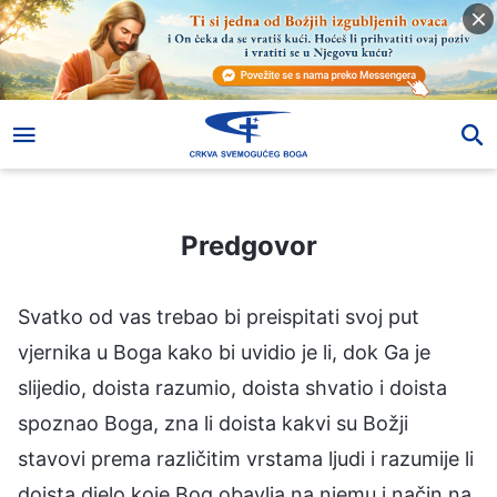
Predgovor
Predgovor
Svatko od vas trebao bi preispitati svoj put
vjernika u Boga kako bi uvidio je li, dok Ga je
slijedio, doista razumio, doista shvatio i doista
spoznao Boga, zna li doista kakvi su Božji
stavovi prema različitim vrstama ljudi i razumije li
doista djelo koje Bog obavlja na njemu i način na