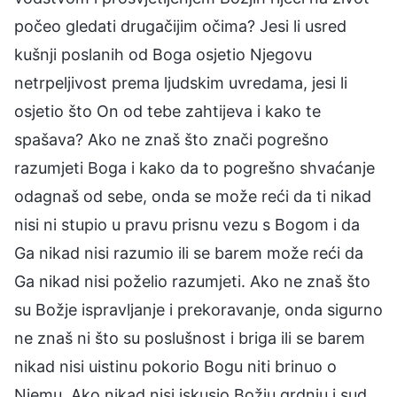
počeo gledati drugačijim očima? Jesi li usred
kušnji poslanih od Boga osjetio Njegovu
netrpeljivost prema ljudskim uvredama, jesi li
osjetio što On od tebe zahtijeva i kako te
spašava? Ako ne znaš što znači pogrešno
razumjeti Boga i kako da to pogrešno shvaćanje
odagnaš od sebe, onda se može reći da ti nikad
nisi ni stupio u pravu prisnu vezu s Bogom i da
Ga nikad nisi razumio ili se barem može reći da
Ga nikad nisi poželio razumjeti. Ako ne znaš što
su Božje ispravljanje i prekoravanje, onda sigurno
ne znaš ni što su poslušnost i briga ili se barem
nikad nisi uistinu pokorio Bogu niti brinuo o
Njemu. Ako nikad nisi iskusio Božju grdnju i sud,