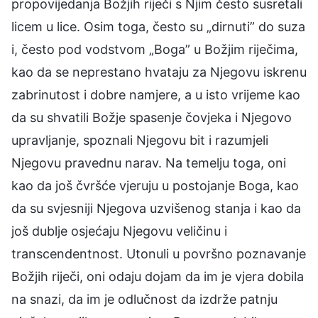
propovijedanja Božjih riječi s Njim često susretali
licem u lice. Osim toga, često su „dirnuti” do suza
i, često pod vodstvom „Boga” u Božjim riječima,
kao da se neprestano hvataju za Njegovu iskrenu
zabrinutost i dobre namjere, a u isto vrijeme kao
da su shvatili Božje spasenje čovjeka i Njegovo
upravljanje, spoznali Njegovu bit i razumjeli
Njegovu pravednu narav. Na temelju toga, oni
kao da još čvršće vjeruju u postojanje Boga, kao
da su svjesniji Njegova uzvišenog stanja i kao da
još dublje osjećaju Njegovu veličinu i
transcendentnost. Utonuli u površno poznavanje
Božjih riječi, oni odaju dojam da im je vjera dobila
na snazi, da im je odlučnost da izdrže patnju