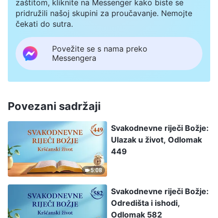
zaštitom, kliknite na Messenger kako biste se
pridružili našoj skupini za proučavanje. Nemojte
čekati do sutra.
Povežite se s nama preko
Messengera
Povezani sadržaji
Svakodnevne riječi Božje:
Ulazak u život, Odlomak
449
5:08
Svakodnevne riječi Božje:
Odredišta i ishodi,
Odlomak 582