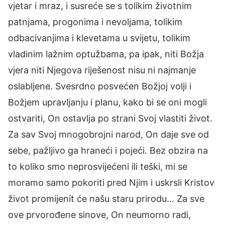
vjetar i mraz, i susreće se s tolikim životnim
patnjama, progonima i nevoljama, tolikim
odbacivanjima i klevetama u svijetu, tolikim
vladinim lažnim optužbama, pa ipak, niti Božja
vjera niti Njegova riješenost nisu ni najmanje
oslabljene. Svesrdno posvećen Božjoj volji i
Božjem upravljanju i planu, kako bi se oni mogli
ostvariti, On ostavlja po strani Svoj vlastiti život.
Za sav Svoj mnogobrojni narod, On daje sve od
sebe, pažljivo ga hraneći i pojeći. Bez obzira na
to koliko smo neprosvijećeni ili teški, mi se
moramo samo pokoriti pred Njim i uskrsli Kristov
život promijenit će našu staru prirodu… Za sve
ove prvorođene sinove, On neumorno radi,