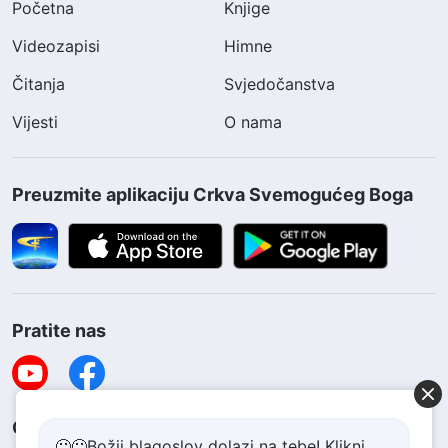
Početna
Knjige
Videozapisi
Himne
Čitanja
Svjedočanstva
Vijesti
O nama
Preuzmite aplikaciju Crkva Svemogućeg Boga
Pratite nas
Obratite nam se
🙂🙂Božji blagoslov dolazi na tebe! Klikni