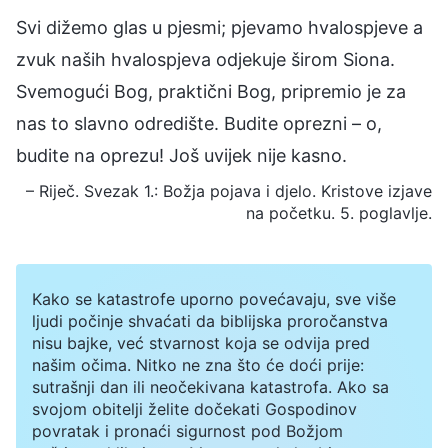
Svi dižemo glas u pjesmi; pjevamo hvalospjeve a
zvuk naših hvalospjeva odjekuje širom Siona.
Svemogući Bog, praktični Bog, pripremio je za
nas to slavno odredište. Budite oprezni – o,
budite na oprezu! Još uvijek nije kasno.
– Riječ. Svezak 1.: Božja pojava i djelo. Kristove izjave
na početku. 5. poglavlje.
Kako se katastrofe uporno povećavaju, sve više
ljudi počinje shvaćati da biblijska proročanstva
nisu bajke, već stvarnost koja se odvija pred
našim očima. Nitko ne zna što će doći prije:
sutrašnji dan ili neočekivana katastrofa. Ako sa
svojom obitelji želite dočekati Gospodinov
povratak i pronaći sigurnost pod Božjom