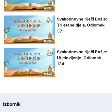
3:03
Svakodnevne riječi Božje:
Tri etape djela, Odlomak
37
8:02
Svakodnevne riječi Božje:
Utjelovljenje, Odlomak
124
6:23
Izbornik