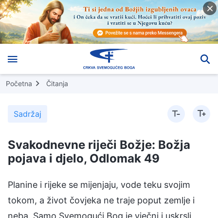
Početna
Čitanja
Sadržaj
Svakodnevne riječi Božje: Božja
pojava i djelo, Odlomak 49
Planine i rijeke se mijenjaju, vode teku svojim
tokom, a život čovjeka ne traje poput zemlje i
neba. Samo Svemogući Bog je vječni i uskrsli