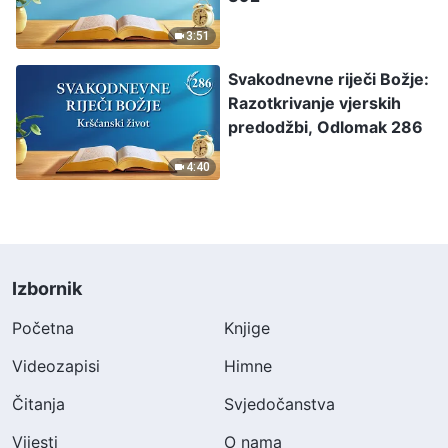
3:51
Svakodnevne riječi Božje:
Razotkrivanje vjerskih
predodžbi, Odlomak 286
4:40
Izbornik
Početna
Knjige
Videozapisi
Himne
Čitanja
Svjedočanstva
Vijesti
O nama