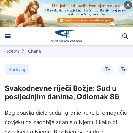
Početna
Čitanja
Sadržaj
Svakodnevne riječi Božje: Sud u
posljednjim danima, Odlomak 86
Bog obavlja djelo suda i grdnje kako bi omogućio
čovjeku da zadobije znanje o Njemu i kako bi
svjedočio o Njemu. Bez Njegova suda o