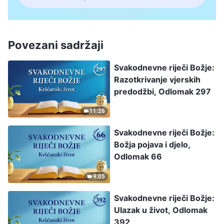
Povezani sadržaji
Svakodnevne riječi Božje:
Razotkrivanje vjerskih
predodžbi, Odlomak 297
11:26
Svakodnevne riječi Božje:
Božja pojava i djelo,
Odlomak 66
9:05
Svakodnevne riječi Božje:
Ulazak u život, Odlomak
392