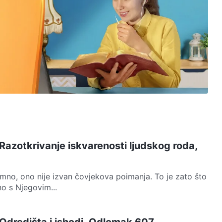
Razotkrivanje iskvarenosti ljudskog roda,
mno, ono nije izvan čovjekova poimanja. To je zato što
o s Njegovim...
 Odredišta i ishodi, Odlomak 607