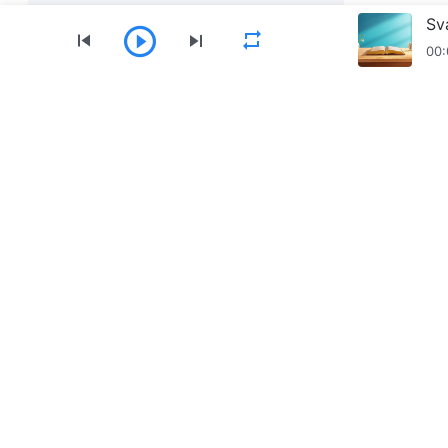
Sv
00:
Izbornik
Početna
Knjige
Videozapisi
Preuzmite aplikaciju Crkva Svemogućeg Boga