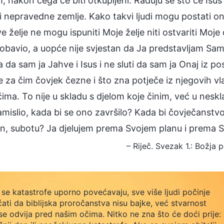
 nakon čega će biti otkupljeni. Raduju se što će Isus
i nepravedne zemlje. Kako takvi ljudi mogu postati on
 želje ne mogu ispuniti Moje želje niti ostvariti Moje 
obavio, a uopće nije svjestan da Ja predstavljam Samo
da sam ja Jahve i Isus i ne sluti da sam ja Onaj iz po
e za čim čovjek čezne i što zna potječe iz njegovih vl
ima. To nije u skladu s djelom koje činim, već u neskl
amislio, kada bi se ono završilo? Kada bi čovječanst
n, subotu? Ja djelujem prema Svojem planu i prema S
– Riječ. Svezak 1.: Božja p
se katastrofe uporno povećavaju, sve više ljudi počinje
ati da biblijska proročanstva nisu bajke, već stvarnost
se odvija pred našim očima. Nitko ne zna što će doći prije: