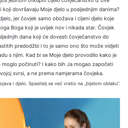
 još jednom otkupiti cijelo čovječanstvo iz ove
i koji dovršavaju Moje djelo u posljednjim danima?
djelo, jer čovjek samo obožava i cijeni djelo koje
ga Boga koji je uvijek nov i nikada star. Čovjek
sljednjih dana koji će dovesti čovječanstvo do
astitih predodžbi i to je samo ono što može vidjeti
adu s njim. Kad bi se Moje djelo provodilo kako je
vo moglo počinuti? I kako bih Ja mogao započeti
vojoj svrsi, a ne prema namjerama čovjeka.
ojava i djelo. Spasitelj se već vratio na „bijelom oblaku”.