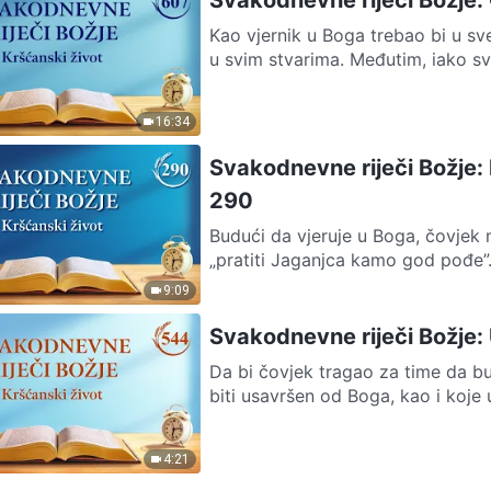
Kao vjernik u Boga trebao bi u sv
u svim stvarima. Međutim, iako svi
16:34
Svakodnevne riječi Božje:
290
Budući da vjeruje u Boga, čovjek 
„pratiti Jaganjca kamo god pođe”. 
9:09
Svakodnevne riječi Božje:
Da bi čovjek tragao za time da bu
biti usavršen od Boga, kao i koje 
4:21