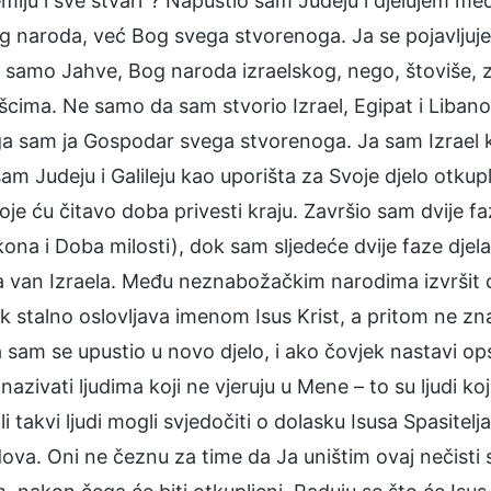
emlju i sve stvari”? Napustio sam Judeju i djelujem 
og naroda, već Bog svega stvorenoga. Ja se pojavlju
m samo Jahve, Bog naroda izraelskog, nego, štoviše, z
cima. Ne samo da sam stvorio Izrael, Egipat i Libano
a sam ja Gospodar svega stvorenoga. Ja sam Izrael k
sam Judeju i Galileju kao uporišta za Svoje djelo otk
oje ću čitavo doba privesti kraju. Završio sam dvije faz
na i Doba milosti), dok sam sljedeće dvije faze djela 
 van Izraela. Među neznabožačkim narodima izvršit ć
k stalno oslovljava imenom Isus Krist, a pritom ne z
 sam se upustio u novo djelo, i ako čovjek nastavi op
nazivati ljudima koji ne vjeruju u Mene – to su ljudi k
 li takvi ljudi mogli svjedočiti o dolasku Isusa Spasit
dova. Oni ne čeznu za time da Ja uništim ovaj nečisti 