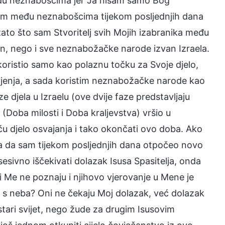
među neznabošcima jer Ja nisam samo Bog
jem među neznabošcima tijekom posljednjih dana
ato što sam Stvoritelj svih Mojih izabranika među
n, nego i sve neznabožačke narode izvan Izraela.
oristio samo kao polaznu točku za Svoje djelo,
upljenja, a sada koristim neznabožačke narode kao
e djela u Izraelu (ove dvije faze predstavljaju
(Doba milosti i Doba kraljevstva) vršio u
u djelo osvajanja i tako okončati ovo doba. Ako
na da sam tijekom posljednjih dana otpočeo novo
sesivno iščekivati dolazak Isusa Spasitelja, onda
oji Me ne poznaju i njihovo vjerovanje u Mene je
elja s neba? Oni ne čekaju Moj dolazak, već dolazak
stari svijet, nego žude za drugim Isusovim