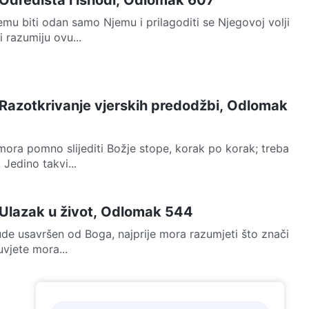
emu biti odan samo Njemu i prilagoditi se Njegovoj volji
 razumiju ovu...
 Razotkrivanje vjerskih predodžbi, Odlomak
mora pomno slijediti Božje stope, korak po korak; treba
Jedino takvi...
 Ulazak u život, Odlomak 544
de usavršen od Boga, najprije mora razumjeti što znači
uvjete mora...