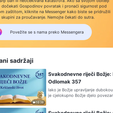
šnji dan ili neočekivana katastrofa. Ako sa svojom obitelji
e dočekati Gospodinov povratak i pronaći sigurnost pod
m zaštitom, kliknite na Messenger kako biste se pridružili
 skupini za proučavanje. Nemojte čekati do sutra.
Povežite se s nama preko Messengera
ni sadržaji
Svakodnevne riječi Božje: 
Odlomak 357
Iako je Božje upravljanje dubokou
je cjelokupno Božje djelo povezan
10:38
Svakodnevne riječi Božje: