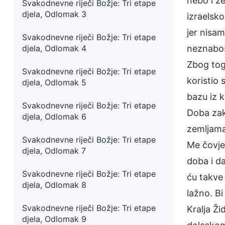
nebo i z
Svakodnevne riječi Božje: Tri etape
djela, Odlomak 3
izraelsk
jer nisa
Svakodnevne riječi Božje: Tri etape
djela, Odlomak 4
neznaboš
Zbog tog
Svakodnevne riječi Božje: Tri etape
koristio 
djela, Odlomak 5
bazu iz k
Svakodnevne riječi Božje: Tri etape
Doba zako
djela, Odlomak 6
zemljama
Svakodnevne riječi Božje: Tri etape
Me čovje
djela, Odlomak 7
doba i da
Svakodnevne riječi Božje: Tri etape
ću takve 
djela, Odlomak 8
lažno. Bi
Svakodnevne riječi Božje: Tri etape
Kralja Ži
djela, Odlomak 9