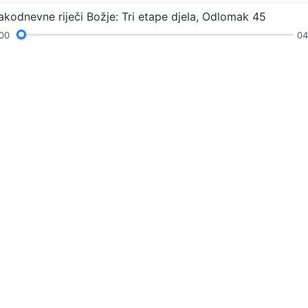
akodnevne riječi Božje: Tri etape djela, Odlomak 45
00
04
Himne
Čitanja
S
Pratite nas
Obratite nam
contact.h