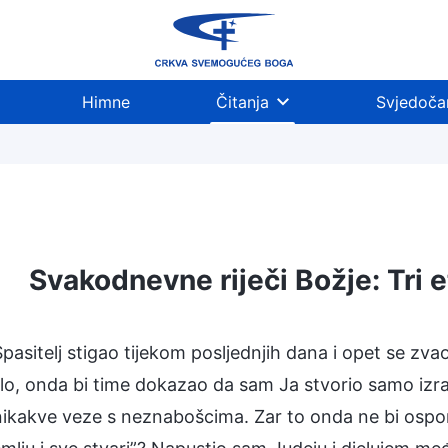
Himne
Čitanja
Svjedoča
Svakodnevne riječi Božje: Tri 
u posljednjim danima
Utjelovljenje
Spoznaja Bo
pasitelj stigao tijekom posljednjih dana i opet se zvao
lo, onda bi time dokazao da sam Ja stvorio samo izrae
kakve veze s neznabošcima. Zar to onda ne bi osporil