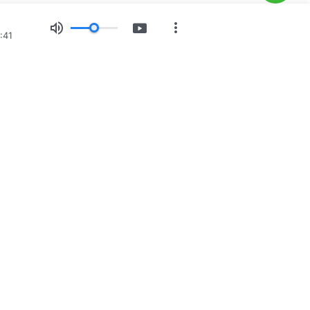
:41
vjedočanstva
Vijesti
O nama
 se
r@godfootsteps.org