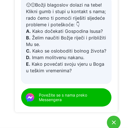
🙂🙂Božji blagoslov dolazi na tebe!
Klikni gumb i stupi u kontakt s nama;
rado ćemo ti pomoći riješiti sljedeće
probleme i poteškoće: 👇
A.
Kako dočekati Gospodina Isusa?
B.
Želim naučiti Božje riječi i približiti
Mu se.
C.
Kako se osloboditi bolnog života?
D.
Imam molitvenu nakanu.
E.
Kako povećati svoju vjeru u Boga
u teškim vremenima?
Povežite se s nama preko
Messengera