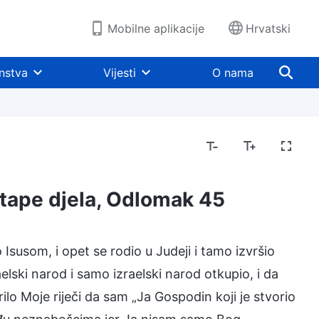
Mobilne aplikacije
Hrvatski
nstva
Vijesti
O nama
etape djela, Odlomak 45
žjeg djela
Božja narav i ono što On ima i Jest
 Isusom, i opet se rodio u Judeji i tamo izvršio
lski narod i samo izraelski narod otkupio, i da
o Moje riječi da sam „Ja Gospodin koji je stvorio