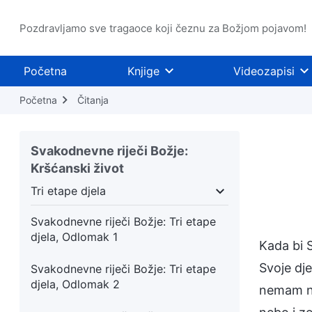
Pozdravljamo sve tragaoce koji čeznu za Božjom pojavom!
Početna
Knjige
Videozapisi
Početna
Čitanja
Svakodnevne riječi Božje:
Kršćanski život
Tri etape djela
Tri etape djela
Božja pojava i djelo
Sud 
Svakodnevne riječi Božje: Tri etape
djela, Odlomak 1
Kada bi S
Svoje dje
Svakodnevne riječi Božje: Tri etape
djela, Odlomak 2
nemam ni