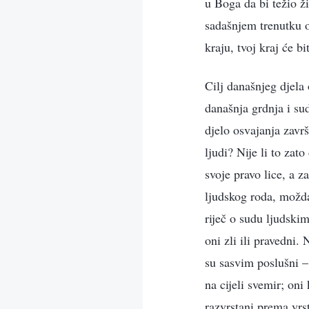
u Boga da bi težio ž
sadašnjem trenutku o
kraju, tvoj kraj će bi
Cilj današnjeg djela 
današnja grdnja i sud
djelo osvajanja zavr
ljudi? Nije li to za
svoje pravo lice, a 
ljudskog roda, možda 
riječ o sudu ljudskim
oni zli ili pravedni.
su sasvim poslušni – 
na cijeli svemir; oni
razvrstani prema vrst