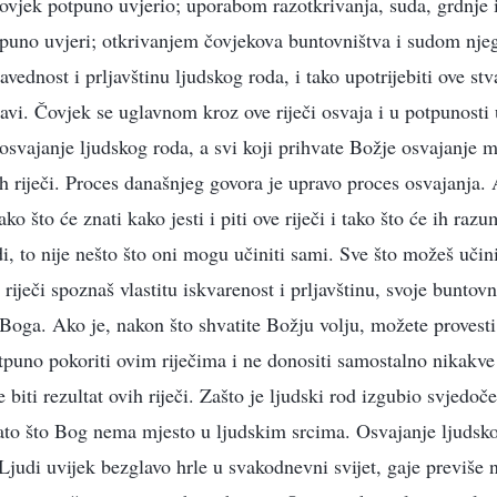
čovjek potpuno uvjerio; uporabom razotkrivanja, suda, grdnje
tpuno uvjeri; otkrivanjem čovjekova buntovništva i sudom nje
ednost i prljavštinu ljudskog roda, i tako upotrijebiti ove stv
avi. Čovjek se uglavnom kroz ove riječi osvaja i u potpunosti 
osvajanje ljudskog roda, a svi koji prihvate Božje osvajanje m
h riječi. Proces današnjeg govora je upravo proces osvajanja. 
ko što će znati kako jesti i piti ove riječi i tako što će ih razu
i, to nije nešto što oni mogu učiniti sami. Sve što možeš učini
h riječi spoznaš vlastitu iskvarenost i prljavštinu, svoje buntov
 Boga. Ako je, nakon što shvatite Božju volju, možete provesti
otpuno pokoriti ovim riječima i ne donositi samostalno nikakve
e biti rezultat ovih riječi. Zašto je ljudski rod izgubio svjedoč
ato što Bog nema mjesto u ljudskim srcima. Osvajanje ljudsk
Ljudi uvijek bezglavo hrle u svakodnevni svijet, gaje previše 