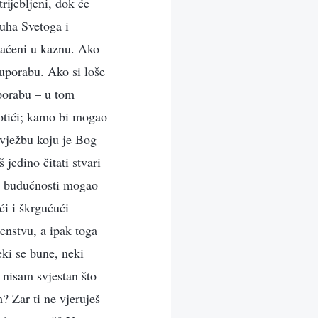
rijebljeni, dok će
Duha Svetoga i
raćeni u kaznu. Ako
 uporabu. Ako si loše
uporabu – u tom
 otići; kamo bi mogao
vježbu koju je Bog
jedino čitati stvari
 u budućnosti mogao
ći i škrgućući
ženstvu, a ipak toga
eki se bune, neki
 nisam svjestan što
? Zar ti ne vjeruješ