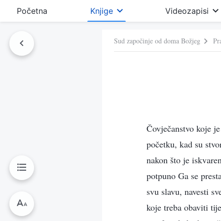
Početna
Knjige
Videozapisi
Sud započinje od doma Božjeg
Pr
Čovječanstvo koje je
početku, kad su stvo
nakon što je iskvaren
potpuno Ga se presta
svu slavu, navesti s
koje treba obaviti t