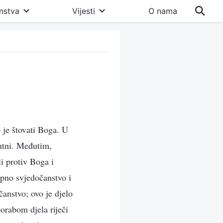
nstva
Vijesti
O nama
 je štovati Boga. U
sutni. Međutim,
li protiv Boga i
upno svjedočanstvo i
čanstvo; ovo je djelo
orabom djela riječi