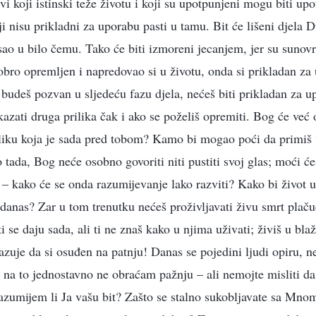
 koji istinski teže životu i koji su upotpunjeni mogu biti upot
i nisu prikladni za uporabu pasti u tamu. Bit će lišeni djela 
ao u bilo čemu. Tako će biti izmoreni jecanjem, jer su sunov
dobro opremljen i napredovao si u životu, onda si prikladan za
 budeš pozvan u sljedeću fazu djela, nećeš biti prikladan za 
ukazati druga prilika čak i ako se poželiš opremiti. Bog će već
iliku koja je sada pred tobom? Kamo bi mogao poći da primiš 
ada, Bog neće osobno govoriti niti pustiti svoj glas; moći ćeš 
 – kako će se onda razumijevanje lako razviti? Kako bi život
e danas? Zar u tom trenutku nećeš proživljavati živu smrt plaču
 se daju sada, ali ti ne znaš kako u njima uživati; živiš u bla
azuje da si osuđen na patnju! Danas se pojedini ljudi opiru, n
Ja na to jednostavno ne obraćam pažnju – ali nemojte misliti da
azumijem li Ja vašu bit? Zašto se stalno sukobljavate sa Mnom