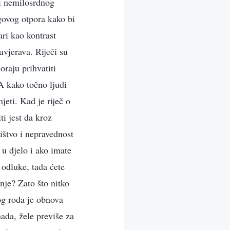
 i nemilosrdnog
govog otpora kako bi
ari kao kontrast
uvjerava. Riječi su
oraju prihvatiti
A kako točno ljudi
mjeti. Kad je riječ o
ti jest da kroz
ništvo i nepravednost
 u djelo i ako imate
 odluke, tada ćete
enje? Zato što nitko
og roda je obnova
nada, žele previše za