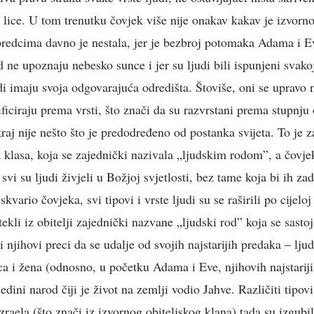
 lice. U tom trenutku čovjek više nije onakav kakav je izvorno
predcima davno je nestala, jer je bezbroj potomaka Adama i 
d ne upoznaju nebesko sunce i jer su ljudi bili ispunjeni sva
di imaju svoja odgovarajuća odredišta. Štoviše, oni se upravo 
sificiraju prema vrsti, što znači da su razvrstani prema stupnj
aj nije nešto što je predodređeno od postanka svijeta. To je z
 klasa, koja se zajednički nazivala „ljudskim rodom”, a čovjek
svi su ljudi živjeli u Božjoj svjetlosti, bez tame koja bi ih z
kvario čovjeka, svi tipovi i vrste ljudi su se raširili po cijeloj
otekli iz obitelji zajednički nazvane „ljudski rod” koja se sast
i njihovi preci da se udalje od svojih najstarijih predaka – lju
a i žena (odnosno, u početku Adama i Eve, njihovih najstariji
jedini narod čiji je život na zemlji vodio Jahve. Različiti tipovi
 Izraela (što znači iz izvornog obiteljskog klana) tada su izgubi