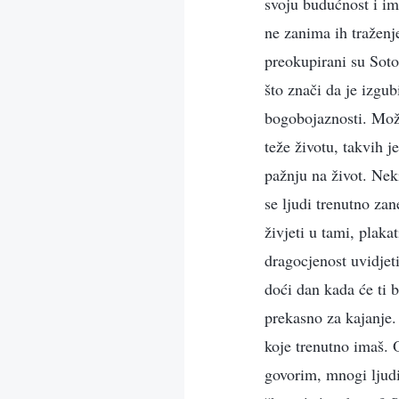
svoju budućnost i ima
ne zanima ih traženj
preokupirani su Soto
što znači da je izgub
bogobojaznosti. Može
teže životu, takvih 
pažnju na život. Nek
se ljudi trenutno za
živjeti u tami, plaka
dragocjenost uvidjeti
doći dan kada će ti b
prekasno za kajanje. 
koje trenutno imaš. 
govorim, mnogi ljudi 