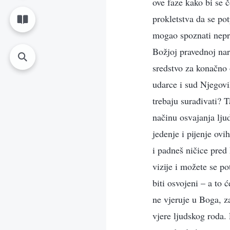
ove faze kako bi se 
prokletstva da se po
mogao spoznati neprav
Božjoj pravednoj nar
sredstvo za konačno 
udarce i sud Njegovi
trebaju surađivati? Ta
načinu osvajanja ljud
jedenje i pijenje ovi
i padneš ničice pred
vizije i možete se p
biti osvojeni – a to ć
ne vjeruje u Boga, z
vjere ljudskog roda. 