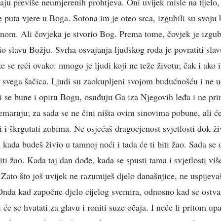
ju previše neumjerenih prohtjeva. Oni uvijek misle na tijelo, p
e puta vjere u Boga. Sotona im je oteo srca, izgubili su svoju
nom. Ali čovjeka je stvorio Bog. Prema tome, čovjek je izgub
io slavu Božju. Svrha osvajanja ljudskog roda je povratiti sla
 se reći ovako: mnogo je ljudi koji ne teže životu; čak i ako i
je svega šačica. Ljudi su zaokupljeni svojom budućnošću i ne 
i se bune i opiru Bogu, osuđuju Ga iza Njegovih leđa i ne pri
nemaruju; za sada se ne čini ništa ovim sinovima pobune, ali ć
ti i škrgutati zubima. Ne osjećaš dragocjenost svjetlosti dok živ
 kada budeš živio u tamnoj noći i tada će ti biti žao. Sada se 
iti žao. Kada taj dan dođe, kada se spusti tama i svjetlosti viš
Zato što još uvijek ne razumiješ djelo današnjice, ne uspijevaš
Onda kad započne djelo cijelog svemira, odnosno kad se ostva
će se hvatati za glavu i roniti suze očaja. I neće li pritom upa