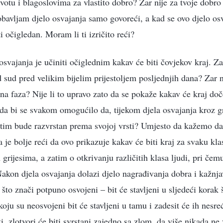
ivotu i blagoslovima za vlastito dobro? Zar nije za tvoje dobro
bavljam djelo osvajanja samo govoreći, a kad se ovo djelo os
ti očigledan. Moram li ti izričito reći?
osvajanja je učiniti očiglednim kakav će biti čovjekov kraj. Z
 sud pred velikim bijelim prijestoljem posljednjih dana? Zar n
šna faza? Nije li to upravo zato da se pokaže kakav će kraj doč
to da bi se svakom omogućilo da, tijekom djela osvajanja kroz g
zatim bude razvrstan prema svojoj vrsti? Umjesto da kažemo da
je bolje reći da ovo prikazuje kakav će biti kraj za svaku kla
 grijesima, a zatim o otkrivanju različitih klasa ljudi, pri čemu
 Nakon djela osvajanja dolazi djelo nagrađivanja dobra i kažnja
što znači potpuno osvojeni – bit će stavljeni u sljedeći korak 
 koju su neosvojeni bit će stavljeni u tamu i zadesit će ih nesreć
i, zlotvori će biti svrstani zajedno sa zlom, da više nikada ne 