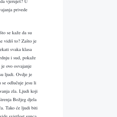
 da vjeruješ? U
vajanja privede
ašto se kaže da su
e vidiš to? Zašto je
ekati svaka klasa
rdnju i sud, pokaže
 je ovo osvajanje
su ljudi. Ovdje je
 se odlučuje jesu li
vanja zla. Ljudi koji
širenja Božjeg djela
a. Tako će ljudi biti
vide svjetlost sunca,