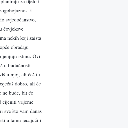
laniraju za tijelo i
 bogobojaznost i
io svjedočanstvo,
vu čovjekove
ma nekih koji zaista
uopće obraćaju
mjenjuju istinu. Ovi
eš u budućnosti
iš u njoj, ali ćeš tu
osjećaš dobro, ali će
e ne bude, bit će
 cijeniti vrijeme
ri sve što vam danas
sti u tamu jecajući i