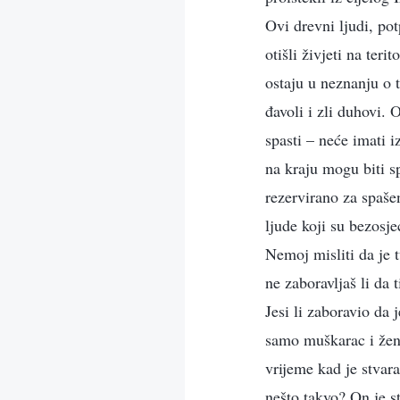
Ovi drevni ljudi, po
otišli živjeti na ter
ostaju u neznanju o t
đavoli i zli duhovi. 
spasti – neće imati i
na kraju mogu biti s
rezervirano za spašen
ljude koji su bezosjeć
Nemoj misliti da je 
ne zaboravljaš li da
Jesi li zaboravio da
samo muškarac i žena
vrijeme kad je stvara
nešto takvo? On je s