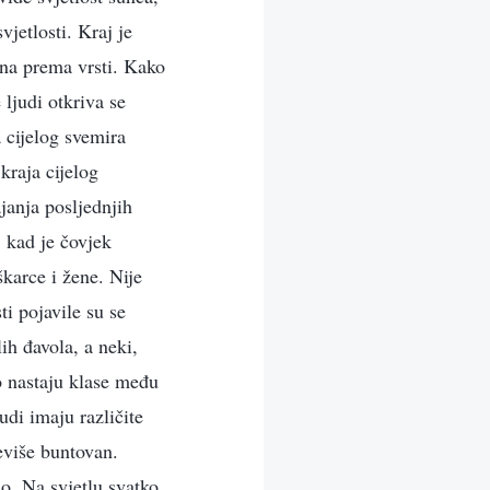
vjetlosti. Kraj je
tana prema vrsti. Kako
ljudi otkriva se
 cijelog svemira
kraja cijelog
janja posljednjih
, kad je čovjek
karce i žene. Nije
ti pojavile su se
lih đavola, a neki,
o nastaju klase među
udi imaju različite
eviše buntovan.
no. Na svjetlu svatko