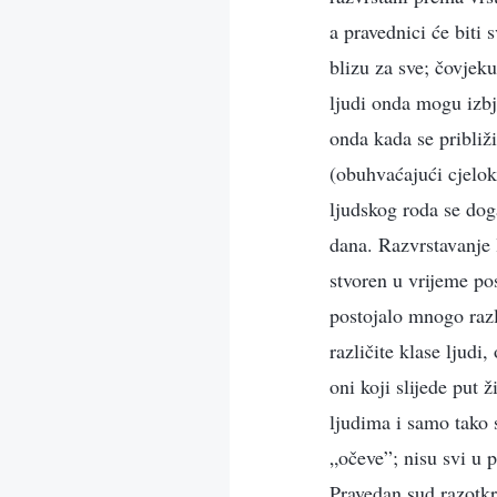
a pravednici će biti 
blizu za sve; čovjeku
ljudi onda mogu izbj
onda kada se približ
(obuhvaćajući cjelok
ljudskog roda se dog
dana. Razvrstavanje l
stvoren u vrijeme po
postojalo mnogo razli
različite klase ljudi
oni koji slijede pu
ljudima i samo tako s
„očeve”; nisu svi u 
Pravedan sud razotkri