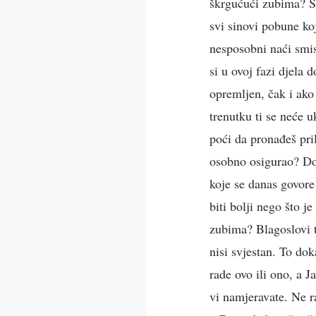
škrgućući zubima? Svi
svi sinovi pobune koj
nesposobni naći smis
si u ovoj fazi djela 
opremljen, čak i ako
trenutku ti se neće 
poći da pronađeš pr
osobno osigurao? Do t
koje se danas govore
biti bolji nego što j
zubima? Blagoslovi ti
nisi svjestan. To dok
rade ovo ili ono, a 
vi namjeravate. Ne r