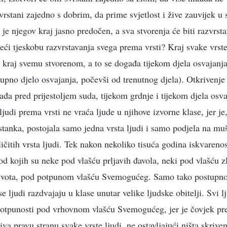
svrstani zajedno s dobrim, da prime svjetlost i žive zauvijek u s
 je njegov kraj jasno predočen, a sva stvorenja će biti razvrs
eći tjeskobu razvrstavanja svega prema vrsti? Kraj svake vrste 
i kraj svemu stvorenom, a to se događa tijekom djela osvajanja
upno djelo osvajanja, počevši od trenutnog djela). Otkrivenje 
ađa pred prijestoljem suda, tijekom grdnje i tijekom djela osva
judi prema vrsti ne vraća ljude u njihove izvorne klase, jer je
stanka, postojala samo jedna vrsta ljudi i samo podjela na muš
čitih vrsta ljudi. Tek nakon nekoliko tisuća godina iskvarenos
, od kojih su neke pod vlašću prljavih đavola, neki pod vlašću z
t života, pod potpunom vlašću Svemogućeg. Samo tako postupn
e ljudi razdvajaju u klase unutar velike ljudske obitelji. Svi lj
potpunosti pod vrhovnom vlašću Svemogućeg, jer je čovjek pr
va pravu stranu svake vrste ljudi, ne ostavljajući ništa skrive