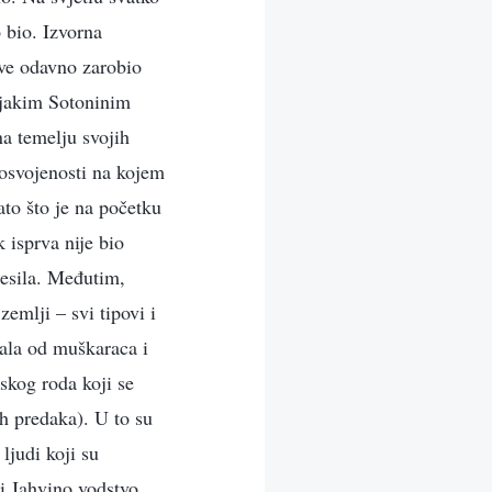
 bio. Izvorna
Eve odavno zarobio
kojakim Sotoninim
na temelju svojih
u osvojenosti na kojem
ato što je na početku
 isprva nije bio
adesila. Međutim,
 zemlji – svi tipovi i
ojala od muškaraca i
dskog roda koji se
h predaka). U to su
 ljudi koji su
li Jahvino vodstvo.