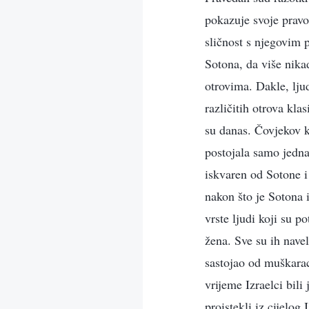
pokazuje svoje pravo
sličnost s njegovim 
Sotona, da više nika
otrovima. Dakle, lju
različitih otrova kla
su danas. Čovjekov kr
postojala samo jedna
iskvaren od Sotone i 
nakon što je Sotona is
vrste ljudi koji su p
žena. Sve su ih navel
sastojao od muškarac
vrijeme Izraelci bili 
proistekli iz cijelog