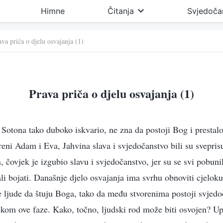
Himne
Čitanja
Svjedoča
ava priča o djelu osvajanja (1)
Prava priča o djelu osvajanja (1)
 Sotona tako duboko iskvario, ne zna da postoji Bog i prestalo
reni Adam i Eva, Jahvina slava i svjedočanstvo bili su svepri
, čovjek je izgubio slavu i svjedočanstvo, jer su se svi pobuni
li bojati. Današnje djelo osvajanja ima svrhu obnoviti cjelok
ve ljude da štuju Boga, tako da među stvorenima postoji svjedo
ijekom ove faze. Kako, točno, ljudski rod može biti osvojen? Up