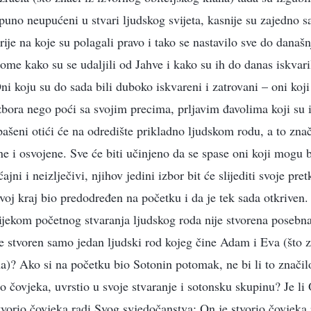
tpuno neupućeni u stvari ljudskog svijeta, kasnije su zajedno 
itorije na koje su polagali pravo i tako se nastavilo sve do današ
ome kako su se udaljili od Jahve i kako su ih do danas iskvaril
Oni koju su do sada bili duboko iskvareni i zatrovani – oni ko
zbora nego poći sa svojim precima, prljavim đavolima koji su i
pašeni otići će na odredište prikladno ljudskom rodu, a to znač
e i osvojene. Sve će biti učinjeno da se spase oni koji mogu bi
ajni i neizlječivi, njihov jedini izbor bit će slijediti svoje pr
tvoj kraj bio predodređen na početku i da je tek sada otkriven.
 tijekom početnog stvaranja ljudskog roda nije stvorena posebn
 je stvoren samo jedan ljudski rod kojeg čine Adam i Eva (što z
)? Ako si na početku bio Sotonin potomak, ne bi li to značilo
o čovjeka, uvrstio u svoje stvaranje i sotonsku skupinu? Je li 
tvorio čovjeka radi Svog svjedočanstva; On je stvorio čovjeka 