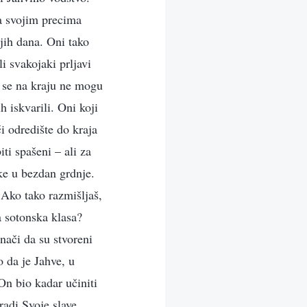
sa svojim precima
njih dana. Oni tako
i svakojaki prljavi
ji se na kraju ne mogu
h iskvarili. Oni koji
i odredište do kraja
ti spašeni – ali za
etke u bezdan grdnje.
 Ako tako razmišljaš,
a sotonska klasa?
nači da su stvoreni
 da je Jahve, u
On bio kadar učiniti
radi Svoje slave.