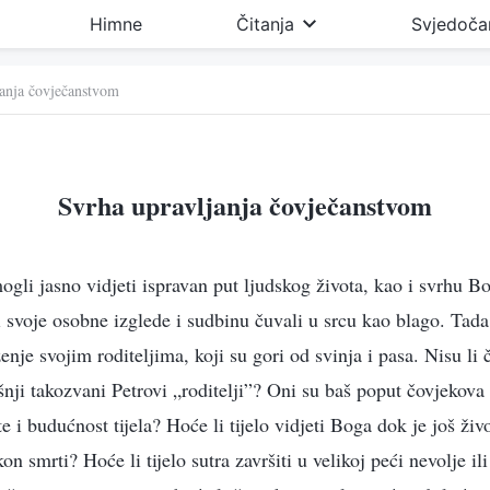
Himne
Čitanja
Svjedoča
janja čovječanstvom
Svrha upravljanja čovječanstvom
ogli jasno vidjeti ispravan put ljudskog života, kao i svrhu B
 svoje osobne izglede i sudbinu čuvali u srcu kao blago. Tada 
ženje svojim roditeljima, koji su gori od svinja i pasa. Nisu li 
nji takozvani Petrovi „roditelji”? Oni su baš poput čovjekova
te i budućnost tijela? Hoće li tijelo vidjeti Boga dok je još živo
n smrti? Hoće li tijelo sutra završiti u velikoj peći nevolje i