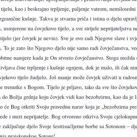
ijelu, kao i beskrajno trpljenje, paljenje vatrom, nemilosrdni
zgranične kušnje. Takva je stvarna priča i istina o djelu upra
, usmjerene na čovjekovo tijelo, a sve strijele neprijateljstva 
ijelo (jer čovjek je nevin). Sve je ovo radi Njegove slave i sv
 To je zato što Njegovo djelo nije samo radi čovječanstva, već
vobitne namjere kada je On stvorio čovječanstvo. Stoga možda
vljava čine trpljenje i kušnje ognjem, dok je malo, ili čak nim
vjekovo tijelo žudjelo. Još manje može čovjek uživati u rado
pe trenutke s Bogom. Tijelo je prljavo, tako da sve što čovjekovo
a do Božja grdnja koju čovjek vidi kao bezobzirnu, kao da je 
to će Bog otkriti Svoju pravednu narav koja je „bezobzirna pr
rede i mrzi neprijatelje. Bog otvoreno otkriva Svoju cjelokupn
zaključuje djelo Svoje šesttisućljetne borbe sa Sotonom – dje
enja praiskonskog Sotone!