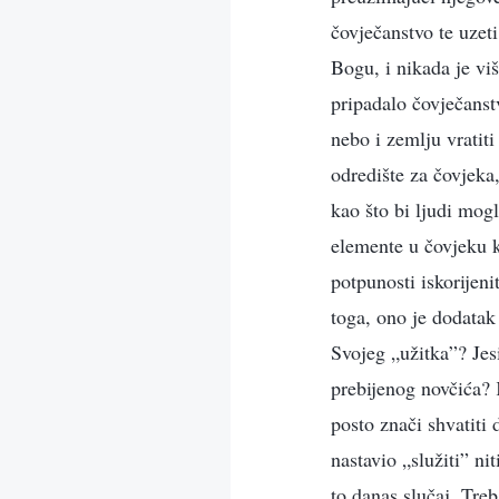
čovječanstvo te uzet
Bogu, i nikada je viš
pripadalo čovječanstv
nebo i zemlju vratiti
odredište za čovjeka,
kao što bi ljudi mogl
elemente u čovjeku k
potpunosti iskorijeni
toga, ono je dodatak
Svojeg „užitka”? Jesi
prebijenog novčića? 
posto znači shvatiti
nastavio „služiti” ni
to danas slučaj. Treb