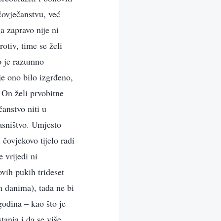
čovječanstvu, već
a zapravo nije ni
otiv, time se želi
To je razumno
je ono bilo izgrđeno,
; On želi prvobitne
anstvo niti u
lasništvo. Umjesto
čovjekovo tijelo radi
 vrijedi ni
ovih pukih trideset
m danima), tada ne bi
godina – kao što je
tanja i da se više