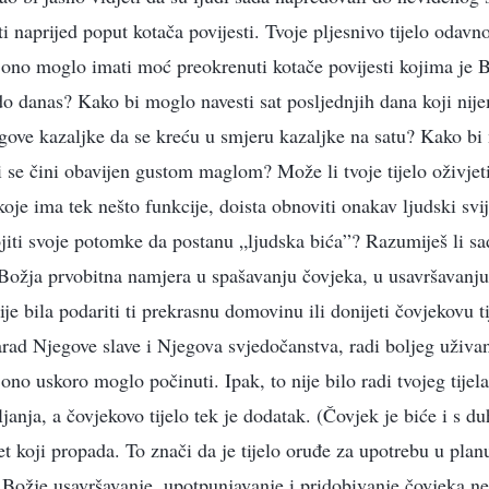
ati naprijed poput kotača povijesti. Tvoje pljesnivo tijelo odavn
ono moglo imati moć preokrenuti kotače povijesti kojima je
 do danas? Kako bi moglo navesti sat posljednjih dana koji n
egove kazaljke da se kreću u smjeru kazaljke na satu? Kako b
ji se čini obavijen gustom maglom? Može li tvoje tijelo oživjeti
 koje ima tek nešto funkcije, doista obnoviti onakav ljudski svi
jiti svoje potomke da postanu „ljudska bića”? Razumiješ li 
? Božja prvobitna namjera u spašavanju čovjeka, u usavršavanju
je bila podariti ti prekrasnu domovinu ili donijeti čovjekovu t
zarad Njegove slave i Njegova svjedočanstva, radi boljeg uživa
ono uskoro moglo počinuti. Ipak, to nije bilo radi tvojeg tijela
janja, a čovjekovo tijelo tek je dodatak. (Čovjek je biće i s d
t koji propada. To znači da je tijelo oruđe za upotrebu u planu
 Božje usavršavanje, upotpunjavanje i pridobivanje čovjeka ne