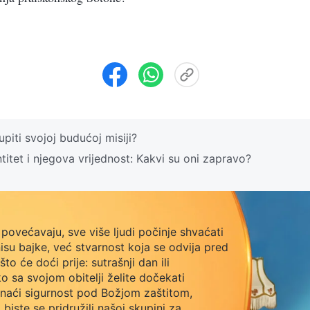
upiti svojoj budućoj misiji?
itet i njegova vrijednost: Kakvi su oni zapravo?
povećavaju, sve više ljudi počinje shvaćati
isu bajke, već stvarnost koja se odvija pred
o će doći prije: sutrašnji dan ili
o sa svojom obitelji želite dočekati
naći sigurnost pod Božjom zaštitom,
biste se pridružili našoj skupini za