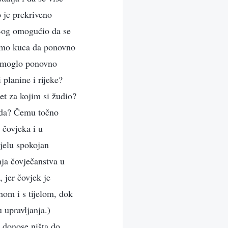
o je prekriveno
 Bog omogućio da se
ijemo kuca da ponovno
i moglo ponovno
 planine i rijeke?
jet za kojim si žudio?
sada? Čemu točno
 čovjeka i u
ijelu spokojan
nja čovječanstva u
, jer čovjek je
uhom i s tijelom, dok
 upravljanja.)
 donose ništa do