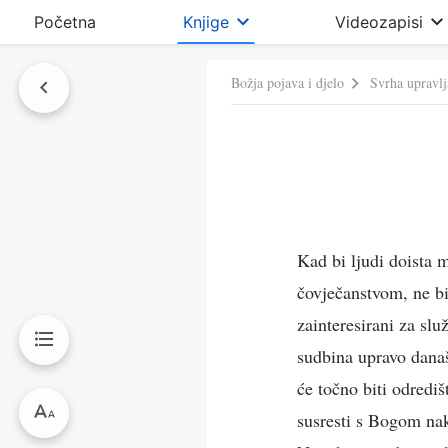
Početna
Knjige
Videozapisi
Božja pojava i djelo
Svrha upravl
Kad bi ljudi doista m
čovječanstvom, ne bi
zainteresirani za slu
sudbina upravo današ
će točno biti odrediš
susresti s Bogom nako