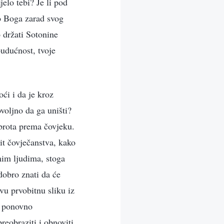
elo tebi? Je li pod
o Boga zarad svog
o držati Sotonine
budućnost, tvoje
ći i da je kroz
voljno da ga uništi?
obrota prema čovjeku.
it čovječanstva, kako
mim ljudima, stoga
dobro znati da će
ovu prvobitnu sliku iz
, ponovno
preobraziti i obnoviti