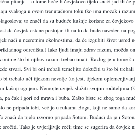
ična pitanja – o tome hoće li čovjekovo tijelo snaći jad ili će pa
ljaju svakoga u ovom trenutačnom toku tko ima mozak i razum
lagoslova; to znači da su buduće kušnje korisne za čovjekovo 
t da čovjek ostane postojan ili na to da bude naveden na po
vjek naći u nesretnim okolnostima, da će izgubiti život usred n
ikladnog odredišta.) Iako ljudi imaju zdrav razum, možda ono
s onime što bi njihov razum trebao imati. Razlog je u tome što
jede stvari. Svi bi oni trebali temeljito dokučiti u što bi trebali
to bi trebalo ući tijekom nevolje (to jest, tijekom oplemenjivanj
kom kušnji ognjem. Nemojte uvijek služiti svojim roditeljima (št
a, pa čak i gori od mrava i buba. Zašto biste se zbog toga muči
jelo ne pripada tebi, već je u rukama Boga, koji ne samo da kon
To znači da tijelo izvorno pripada Sotoni. Budući da je i Sot
sročiti. Tako je uvjerljivije reći; time se sugerira da čovjek 