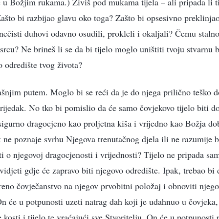
 u Božjim rukama.) Živiš pod mukama tijela – ali pripada li tij
što bi razbijao glavu oko toga? Zašto bi opsesivno preklinja
u nečisti duhovi odavno osudili, prokleli i okaljali? Čemu staln
srcu? Ne brineš li se da bi tijelo moglo uništiti tvoju stvarnu 
o odredište tvog života?
ašnjim putem. Moglo bi se reći da je do njega prilično teško do
rijedak. No tko bi pomislio da će samo čovjekovo tijelo biti do
sigurno dragocjeno kao proljetna kiša i vrijedno kao Božja d
ne poznaje svrhu Njegova trenutačnog djela ili ne razumije b
i o njegovoj dragocjenosti i vrijednosti? Tijelo ne pripada sa
idjeti gdje će zapravo biti njegovo odredište. Ipak, trebao bi 
voreno čovječanstvo na njegov prvobitni položaj i obnoviti njeg
n će u potpunosti uzeti natrag dah koji je udahnuo u čovjeka
kosti i tijelo te vraćajući sve Stvoritelju. On će u potpunosti 