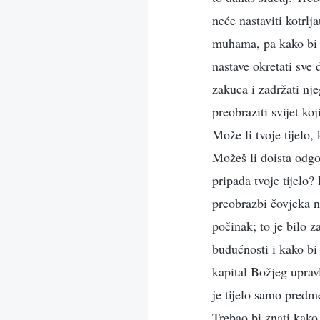
neće nastaviti kotrlj
muhama, pa kako bi 
nastave okretati sve
zakuca i zadržati nj
preobraziti svijet ko
Može li tvoje tijelo,
Možeš li doista odgo
pripada tvoje tijelo
preobrazbi čovjeka ni
počinak; to je bilo 
budućnosti i kako bi 
kapital Božjeg upravl
je tijelo samo predme
Trebao bi znati kako