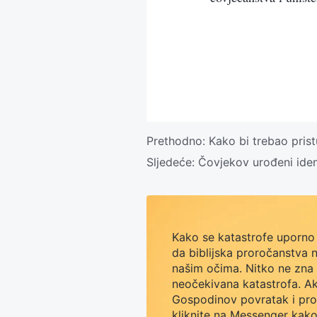
Prethodno:
Kako bi trebao prist
Sljedeće:
Čovjekov urođeni ident
Kako se katastrofe uporno 
da biblijska proročanstva n
našim očima. Nitko ne zna št
neočekivana katastrofa. Ak
Gospodinov povratak i pro
kliknite na Messenger kako 