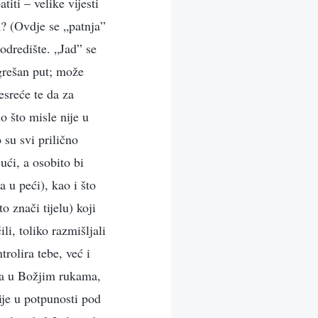
titi – velike vijesti
? (Ovdje se „patnja”
odredište. „Jad” se
grešan put; može
esreće te da za
 što misle nije u
 su svi prilično
 ući, a osobito bi
a u peći), kao i što
o znači tijelu) koji
li, toliko razmišljali
trolira tebe, već i
ona u Božjim rukama,
nije u potpunosti pod