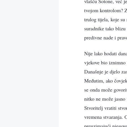
vlašću Sotone, već je
tvojom kontrolom? Za
trulog tijela, koje s
suradnike tako blizu 
predivne nade i prav
Nije lako hodati dan
vjekove bio iznimno 
Današnje je djelo za
Međutim, ako čovjek 
se onda može govorit
nitko ne može jasno v
Stvoritelj vratiti st
vremena stvaranja. O
preuzimajući njegove 