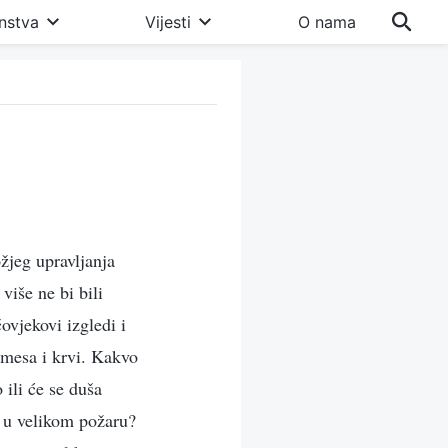
nstva
Vijesti
O nama
ožjeg upravljanja
više ne bi bili
čovjekovi izgledi i
 mesa i krvi. Kakvo
 ili će se duša
li u velikom požaru?