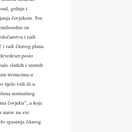
 sud, grdnju i
vljanja čovjekom. Sve
nemilosrdno su
jedočanstva i radi
 i radi čitavog plana
 devedeset posto
alo slatkih i sretnih
snim trenucima u
 tijelo vidi ili u
lišena normalnog
ema čovjeku”, a koja
u narav na sve
lo spasenja čitavog