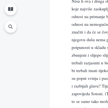
Nisu li ova i druga sl
koje najviše zaokup
odnosi na primanje b
odnosi na nemogućnos
značiti i da će se čo
njegovu dušu nema pr
potpunosti u skladu 
zbunjeni i slijepo sli
trebali razjasniti u š
bi trebali imati tije
su poput svinja i pas
i razbijali glavu? Ti
zapovijeda Sotoni. (
to se samo tako može 