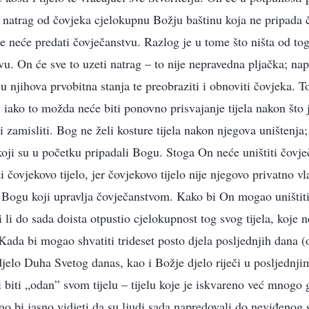
i natrag od čovjeka cjelokupnu Božju baštinu koja ne pripada 
e neće predati čovječanstvu. Razlog je u tome što ništa od tog
u. On će sve to uzeti natrag – to nije nepravedna pljačka; napr
 u njihova prvobitna stanja te preobraziti i obnoviti čovjeka. 
 iako to možda neće biti ponovno prisvajanje tijela nakon što 
i zamisliti. Bog ne želi kosture tijela nakon njegova uništenja
oji su u početku pripadali Bogu. Stoga On neće uništiti čovječ
ti čovjekovo tijelo, jer čovjekovo tijelo nije njegovo privatno v
 Bogu koji upravlja čovječanstvom. Kako bi On mogao uništiti 
 li do sada doista otpustio cjelokupnost tog svog tijela, koje ne
Kada bi mogao shvatiti trideset posto djela posljednjih dana (
 djelo Duha Svetog danas, kao i Božje djelo riječi u posljednji
ti biti „odan” svom tijelu – tijelu koje je iskvareno već mnogo 
ao bi jasno vidjeti da su ljudi sada napredovali do neviđenog s