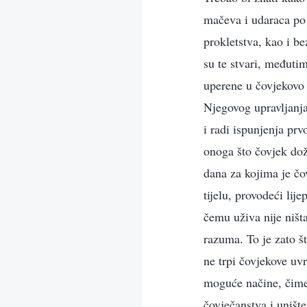
mačeva i udaraca po t
prokletstva, kao i be
su te stvari, međutim
uperene u čovjekovo t
Njegovog upravljanja.
i radi ispunjenja pr
onoga što čovjek doži
dana za kojima je čo
tijelu, provodeći lije
čemu uživa nije ništ
razuma. To je zato š
ne trpi čovjekove uv
moguće načine, čime 
čovječanstva i uništ