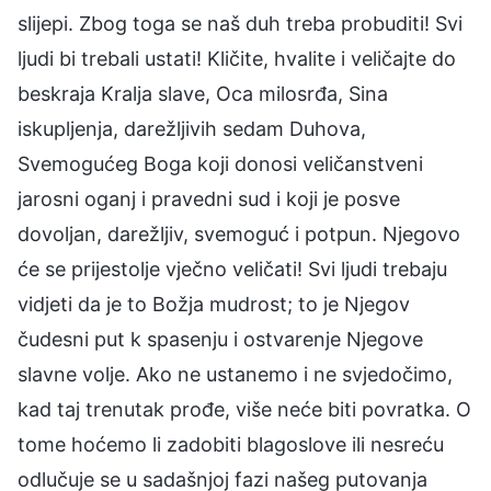
slijepi. Zbog toga se naš duh treba probuditi! Svi
ljudi bi trebali ustati! Kličite, hvalite i veličajte do
beskraja Kralja slave, Oca milosrđa, Sina
iskupljenja, darežljivih sedam Duhova,
Svemogućeg Boga koji donosi veličanstveni
jarosni oganj i pravedni sud i koji je posve
dovoljan, darežljiv, svemoguć i potpun. Njegovo
će se prijestolje vječno veličati! Svi ljudi trebaju
vidjeti da je to Božja mudrost; to je Njegov
čudesni put k spasenju i ostvarenje Njegove
slavne volje. Ako ne ustanemo i ne svjedočimo,
kad taj trenutak prođe, više neće biti povratka. O
tome hoćemo li zadobiti blagoslove ili nesreću
odlučuje se u sadašnjoj fazi našeg putovanja