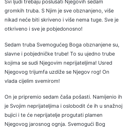
Svi ljudi trebaju poslušati Njegovih sedam
gromkih truba. S Njim je sve obznanjeno, više
nikad neće biti skriveno i više nema tuge. Sve je
otkriveno i sve je pobjedonosno!
Sedam truba Svemogućeg Boga obznanjene su,
slavne i pobjedničke trube! To su ujedno trube
kojima se sudi Njegovim neprijateljima! Usred
Njegovog trijumfa uzdiže se Njegov rog! On
vlada cijelim svemirom!
On je pripremio sedam čaša pošasti. Namijenio ih
je Svojim neprijateljima i oslobodit će ih u snažnoj
bujici i te će neprijatelje progutati plamen
Njegovog jarosnog ognja. Svemogući Bog