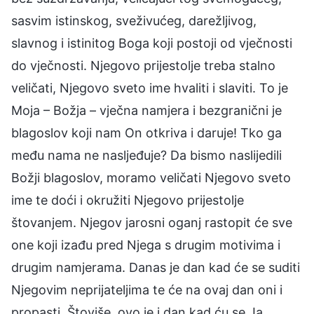
sasvim istinskog, sveživućeg, darežljivog,
slavnog i istinitog Boga koji postoji od vječnosti
do vječnosti. Njegovo prijestolje treba stalno
veličati, Njegovo sveto ime hvaliti i slaviti. To je
Moja – Božja – vječna namjera i bezgranični je
blagoslov koji nam On otkriva i daruje! Tko ga
među nama ne nasljeđuje? Da bismo naslijedili
Božji blagoslov, moramo veličati Njegovo sveto
ime te doći i okružiti Njegovo prijestolje
štovanjem. Njegov jarosni oganj rastopit će sve
one koji izađu pred Njega s drugim motivima i
drugim namjerama. Danas je dan kad će se suditi
Njegovim neprijateljima te će na ovaj dan oni i
propasti. Štoviše, ovo je i dan kad ću se Ja,