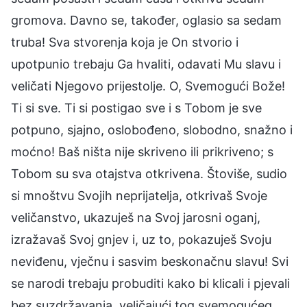
gromova. Davno se, također, oglasio sa sedam
truba! Sva stvorenja koja je On stvorio i
upotpunio trebaju Ga hvaliti, odavati Mu slavu i
veličati Njegovo prijestolje. O, Svemogući Bože!
Ti si sve. Ti si postigao sve i s Tobom je sve
potpuno, sjajno, oslobođeno, slobodno, snažno i
moćno! Baš ništa nije skriveno ili prikriveno; s
Tobom su sva otajstva otkrivena. Štoviše, sudio
si mnoštvu Svojih neprijatelja, otkrivaš Svoje
veličanstvo, ukazuješ na Svoj jarosni oganj,
izražavaš Svoj gnjev i, uz to, pokazuješ Svoju
neviđenu, vječnu i sasvim beskonačnu slavu! Svi
se narodi trebaju probuditi kako bi klicali i pjevali
bez suzdržavanja, veličajući tog svemogućeg,