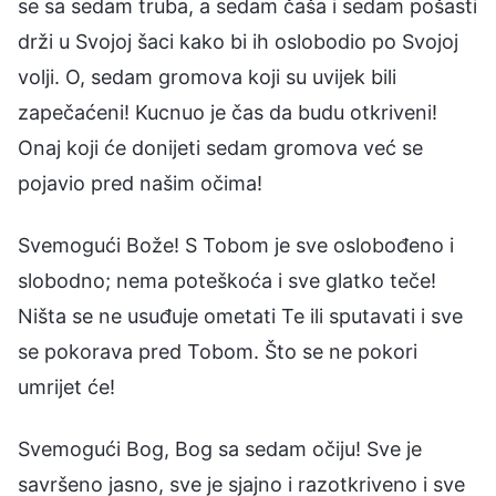
se sa sedam truba, a sedam čaša i sedam pošasti
drži u Svojoj šaci kako bi ih oslobodio po Svojoj
volji. O, sedam gromova koji su uvijek bili
zapečaćeni! Kucnuo je čas da budu otkriveni!
Onaj koji će donijeti sedam gromova već se
pojavio pred našim očima!
Svemogući Bože! S Tobom je sve oslobođeno i
slobodno; nema poteškoća i sve glatko teče!
Ništa se ne usuđuje ometati Te ili sputavati i sve
se pokorava pred Tobom. Što se ne pokori
umrijet će!
Svemogući Bog, Bog sa sedam očiju! Sve je
savršeno jasno, sve je sjajno i razotkriveno i sve