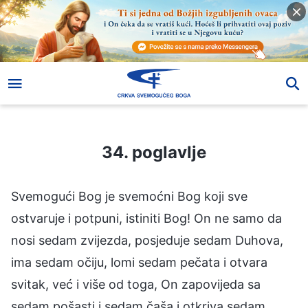
34. poglavlje
34. poglavlje
Svemogući Bog je svemoćni Bog koji sve
ostvaruje i potpuni, istiniti Bog! On ne samo da
nosi sedam zvijezda, posjeduje sedam Duhova,
ima sedam očiju, lomi sedam pečata i otvara
svitak, već i više od toga, On zapovijeda sa
sedam pošasti i sedam čaša i otkriva sedam