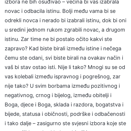
izbora ne bih osuđivao – većina bi vas izabrala
novac i odbacila istinu. Bolji među vama bi se
odrekli novca i nerado bi izabrali istinu, dok bi oni
u sredini jednom rukom zgrabili novac, a drugom
istinu. Zar time ne bi postalo očito kakvi ste
zapravo? Kad biste birali između istine i nečega
čemu ste odani, svi biste birali na ovakav način i
vaš bi stav ostao isti. Nije li tako? Mnogi su se od
vas kolebali između ispravnog i pogrešnog, zar
nije tako? U svim borbama između pozitivnog i
negativnog, crnog i bijelog, između obitelji i
Boga, djece i Boga, sklada i razdora, bogatstva i
bijede, statusa i običnosti, podrške i odbačenosti
i tako dalje – zasigurno ste svjesni izbora koje ste