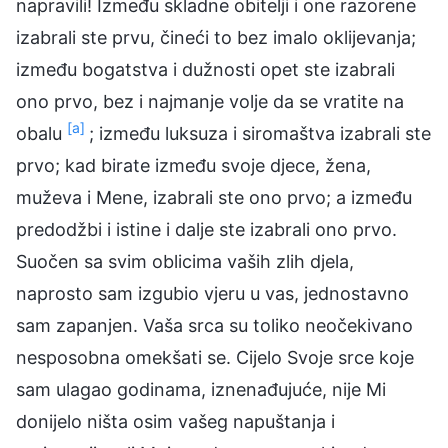
napravili! Između skladne obitelji i one razorene
izabrali ste prvu, čineći to bez imalo oklijevanja;
između bogatstva i dužnosti opet ste izabrali
ono prvo, bez i najmanje volje da se vratite na
[a]
obalu
; između luksuza i siromaštva izabrali ste
prvo; kad birate između svoje djece, žena,
muževa i Mene, izabrali ste ono prvo; a između
predodžbi i istine i dalje ste izabrali ono prvo.
Suočen sa svim oblicima vaših zlih djela,
naprosto sam izgubio vjeru u vas, jednostavno
sam zapanjen. Vaša srca su toliko neočekivano
nesposobna omekšati se. Cijelo Svoje srce koje
sam ulagao godinama, iznenađujuće, nije Mi
donijelo ništa osim vašeg napuštanja i