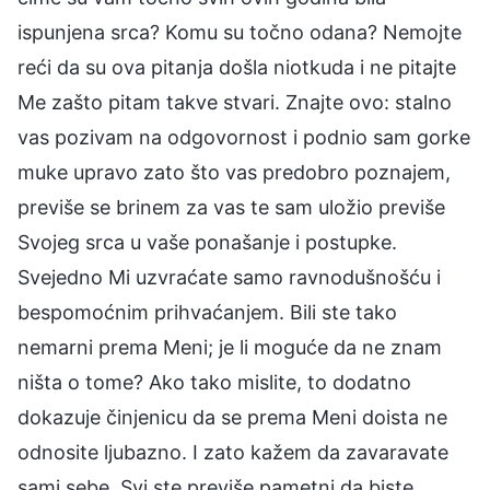
ispunjena srca? Komu su točno odana? Nemojte
reći da su ova pitanja došla niotkuda i ne pitajte
Me zašto pitam takve stvari. Znajte ovo: stalno
vas pozivam na odgovornost i podnio sam gorke
muke upravo zato što vas predobro poznajem,
previše se brinem za vas te sam uložio previše
Svojeg srca u vaše ponašanje i postupke.
Svejedno Mi uzvraćate samo ravnodušnošću i
bespomoćnim prihvaćanjem. Bili ste tako
nemarni prema Meni; je li moguće da ne znam
ništa o tome? Ako tako mislite, to dodatno
dokazuje činjenicu da se prema Meni doista ne
odnosite ljubazno. I zato kažem da zavaravate
sami sebe. Svi ste previše pametni da biste