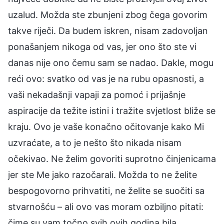
uzalud. Možda ste zbunjeni zbog čega govorim
takve riječi. Da budem iskren, nisam zadovoljan
ponašanjem nikoga od vas, jer ono što ste vi
danas nije ono čemu sam se nadao. Dakle, mogu
reći ovo: svatko od vas je na rubu opasnosti, a
vaši nekadašnji vapaji za pomoć i prijašnje
aspiracije da težite istini i tražite svjetlost bliže se
kraju. Ovo je vaše konačno očitovanje kako Mi
uzvraćate, a to je nešto što nikada nisam
očekivao. Ne želim govoriti suprotno činjenicama
jer ste Me jako razočarali. Možda to ne želite
bespogovorno prihvatiti, ne želite se suočiti sa
stvarnošću – ali ovo vas moram ozbiljno pitati:
čime su vam točno svih ovih godina bila