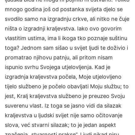
mnogo godina još od postanka svijeta djelo se
svodilo samo na izgradnju crkve, ali nitko ne čuje
ništa o izgradnji kraljevstva. Iako ovo govorim
vlastitim ustima, ima li ikoga tko poznaje suštinu
toga? Jednom sam sišao u svijet ljudi te doživio i
promatrao njihovu patnju, ali pritom nisam
ispunio svrhu Svojega utjelovljenja. Kad je
izgradnja kraljevstva počela, Moje utjelovljeno
tijelo službeno je počelo obavljati Moju službu; to
jest, Kralj kraljevstva službeno je preuzeo Svoju
suverenu vlast. Iz toga se jasno vidi da silazak
kraljevstva u ljudski svijet nije samo očitovanje
slova, već stvarni silazak; to je jedan aspekt
značenja „stvarnosti prakse”. Ljudi nikad nisu