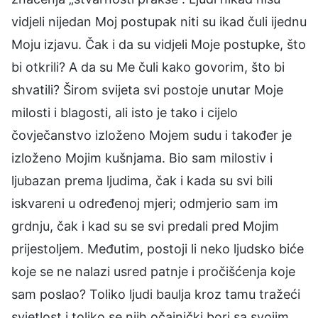
vidjeli nijedan Moj postupak niti su ikad čuli ijednu
Moju izjavu. Čak i da su vidjeli Moje postupke, što
bi otkrili? A da su Me čuli kako govorim, što bi
shvatili? Širom svijeta svi postoje unutar Moje
milosti i blagosti, ali isto je tako i cijelo
čovječanstvo izloženo Mojem sudu i također je
izloženo Mojim kušnjama. Bio sam milostiv i
ljubazan prema ljudima, čak i kada su svi bili
iskvareni u određenoj mjeri; odmjerio sam im
grdnju, čak i kad su se svi predali pred Mojim
prijestoljem. Međutim, postoji li neko ljudsko biće
koje se ne nalazi usred patnje i pročišćenja koje
sam poslao? Toliko ljudi baulja kroz tamu tražeći
svjetlost i toliko se njih očajnički bori sa svojim