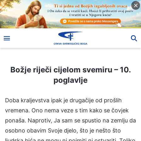
Božje riječi cijelom svemiru – 10. poglavlje
Božje riječi cijelom svemiru – 10.
poglavlje
Doba kraljevstva ipak je drugačije od prošlih
vremena. Ono nema veze s tim kako se čovjek
ponaša. Naprotiv, Ja sam se spustio na zemlju da
osobno obavim Svoje djelo, što je nešto što
ljudska bića ne mogu ni pojmiti ni ostvariti. Toliko