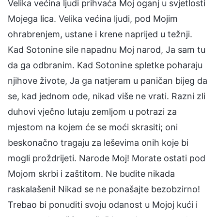
Velika većina ljudi prihvaća Moj oganj u svjetlosti
Mojega lica. Velika većina ljudi, pod Mojim
ohrabrenjem, ustane i krene naprijed u težnji.
Kad Sotonine sile napadnu Moj narod, Ja sam tu
da ga odbranim. Kad Sotonine spletke poharaju
njihove živote, Ja ga natjeram u paničan bijeg da
se, kad jednom ode, nikad više ne vrati. Razni zli
duhovi vječno lutaju zemljom u potrazi za
mjestom na kojem će se moći skrasiti; oni
beskonačno tragaju za leševima onih koje bi
mogli proždrijeti. Narode Moj! Morate ostati pod
Mojom skrbi i zaštitom. Ne budite nikada
raskalašeni! Nikad se ne ponašajte bezobzirno!
Trebao bi ponuditi svoju odanost u Mojoj kući i