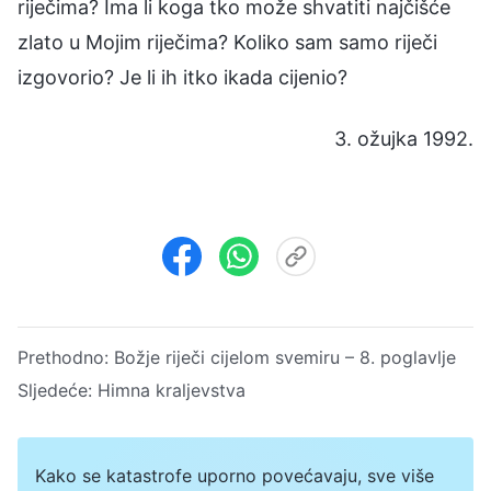
riječima? Ima li koga tko može shvatiti najčišće
zlato u Mojim riječima? Koliko sam samo riječi
izgovorio? Je li ih itko ikada cijenio?
3. ožujka 1992.
Prethodno:
Božje riječi cijelom svemiru – 8. poglavlje
Sljedeće:
Himna kraljevstva
Kako se katastrofe uporno povećavaju, sve više