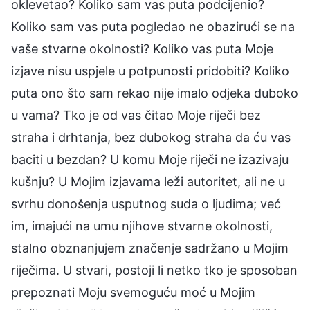
oklevetao? Koliko sam vas puta podcijenio?
Koliko sam vas puta pogledao ne obazirući se na
vaše stvarne okolnosti? Koliko vas puta Moje
izjave nisu uspjele u potpunosti pridobiti? Koliko
puta ono što sam rekao nije imalo odjeka duboko
u vama? Tko je od vas čitao Moje riječi bez
straha i drhtanja, bez dubokog straha da ću vas
baciti u bezdan? U komu Moje riječi ne izazivaju
kušnju? U Mojim izjavama leži autoritet, ali ne u
svrhu donošenja usputnog suda o ljudima; već
im, imajući na umu njihove stvarne okolnosti,
stalno obznanjujem značenje sadržano u Mojim
riječima. U stvari, postoji li netko tko je sposoban
prepoznati Moju svemoguću moć u Mojim