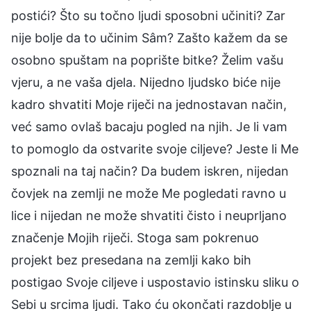
postići? Što su točno ljudi sposobni učiniti? Zar
nije bolje da to učinim Sâm? Zašto kažem da se
osobno spuštam na poprište bitke? Želim vašu
vjeru, a ne vaša djela. Nijedno ljudsko biće nije
kadro shvatiti Moje riječi na jednostavan način,
već samo ovlaš bacaju pogled na njih. Je li vam
to pomoglo da ostvarite svoje ciljeve? Jeste li Me
spoznali na taj način? Da budem iskren, nijedan
čovjek na zemlji ne može Me pogledati ravno u
lice i nijedan ne može shvatiti čisto i neuprljano
značenje Mojih riječi. Stoga sam pokrenuo
projekt bez presedana na zemlji kako bih
postigao Svoje ciljeve i uspostavio istinsku sliku o
Sebi u srcima ljudi. Tako ću okončati razdoblje u