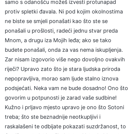
samo s odanošću možeš izvesti protunapad
protiv spletki đavala. Ni pod kojim okolnostima
ne biste se smjeli ponašati kao što ste se
ponašali u prošlosti, radeći jednu stvar preda
Mnom, a drugu iza Mojih leđa; ako se tako
budete ponašali, onda za vas nema iskupljenja.
Zar nisam izgovorio više nego dovoljno ovakvih
riječi? Upravo zato što je stara ljudska priroda
nepopravljiva, morao sam ljude stalno iznova
podsjećati. Neka vam ne bude dosadno! Ono što
govorim u potpunosti je zarad vaše sudbine!
Kužno i prljavo mjesto upravo je ono što Sotoni
treba; što ste beznadnije neotkupljivi i
raskalašeni te odbijate pokazati suzdržanost, to