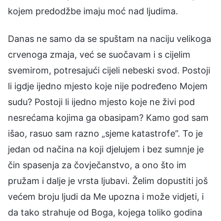
kojem predodžbe imaju moć nad ljudima.
Danas ne samo da se spuštam na naciju velikoga
crvenoga zmaja, već se suočavam i s cijelim
svemirom, potresajući cijeli nebeski svod. Postoji
li igdje ijedno mjesto koje nije podređeno Mojem
sudu? Postoji li ijedno mjesto koje ne živi pod
nesrećama kojima ga obasipam? Kamo god sam
išao, rasuo sam razno „sjeme katastrofe”. To je
jedan od načina na koji djelujem i bez sumnje je
čin spasenja za čovječanstvo, a ono što im
pružam i dalje je vrsta ljubavi. Želim dopustiti još
većem broju ljudi da Me upozna i može vidjeti, i
da tako strahuje od Boga, kojega toliko godina