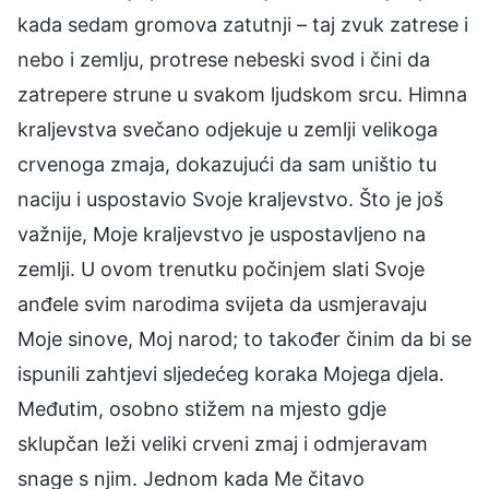
kada sedam gromova zatutnji – taj zvuk zatrese i
nebo i zemlju, protrese nebeski svod i čini da
zatrepere strune u svakom ljudskom srcu. Himna
kraljevstva svečano odjekuje u zemlji velikoga
crvenoga zmaja, dokazujući da sam uništio tu
naciju i uspostavio Svoje kraljevstvo. Što je još
važnije, Moje kraljevstvo je uspostavljeno na
zemlji. U ovom trenutku počinjem slati Svoje
anđele svim narodima svijeta da usmjeravaju
Moje sinove, Moj narod; to također činim da bi se
ispunili zahtjevi sljedećeg koraka Mojega djela.
Međutim, osobno stižem na mjesto gdje
sklupčan leži veliki crveni zmaj i odmjeravam
snage s njim. Jednom kada Me čitavo