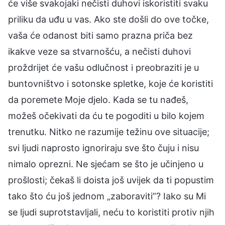
će više svakojaki nečisti duhovi iskoristiti svaku
priliku da uđu u vas. Ako ste došli do ove točke,
vaša će odanost biti samo prazna priča bez
ikakve veze sa stvarnošću, a nečisti duhovi
proždrijet će vašu odlučnost i preobraziti je u
buntovništvo i sotonske spletke, koje će koristiti
da poremete Moje djelo. Kada se tu nađeš,
možeš očekivati da ću te pogoditi u bilo kojem
trenutku. Nitko ne razumije težinu ove situacije;
svi ljudi naprosto ignoriraju sve što čuju i nisu
nimalo oprezni. Ne sjećam se što je učinjeno u
prošlosti; čekaš li doista još uvijek da ti popustim
tako što ću još jednom „zaboraviti”? Iako su Mi
se ljudi suprotstavljali, neću to koristiti protiv njih