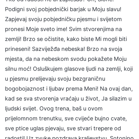
Podigni svoj pobjednički barjak u Moju slavu!
Zapjevaj svoju pobjedničku pjesmu i svijetom
pronesi Moje sveto ime! Svim stvorenjima na
zemlji! Brzo se očistite, kako biste Mi mogli biti
prineseni! Sazviježđa nebeska! Brzo na svoja
mjesta, da na nebeskom svodu pokažete Moju
silnu moć! Osluškujem glasove ljudi na zemlji, koji
u pjesmu prelijevaju svoju bezgraničnu
bogobojaznost i ljubav prema Meni! Na ovaj dan,
kad se sva stvorenja vraćaju u život, Ja silazim u
ljudski svijet. Ovog trena, baš u ovom
prijelomnom trenutku, sve cvijeće bujno cvate,
sve ptice uglas pjevaju, sve stvari trepere od
radosti! Uz zvuke pozdrava kraljevstvu, Sotonino