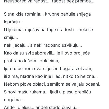
Neusporediva radost… radost bez premca…
Sitna kiša rominja… krupne pahulje snijega
lepršaju…
U ljudima, mješavina tuge i radosti… neki se
smiju…
neki jecaju… a neki radosno uzvikuju…
Kao da su svi zaboravili… je li ovo proljeće
protkano kišom i oblacima,
ljeto u bujnom cvatu, jesen bogata žetvom,
ili zima, hladna kao inje i led, nitko to ne zna…
Nebom plove oblaci, zemljom se valjaju oceani.
Sinovi mašu rukama… ljudi u plesu prepliću
nogama…
Anđeli djeluju… anđeli stado čuvaju…