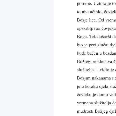
potrebe. Učinio je t
to nije učinio, čovj
Božje lice. Od vreme
opskrbljivao čovjeka
Boga. Tek došavši do
bio je prvi slučaj d
bude bačen u bezdan.
Božjeg prokletstva č
služitelja. Uvidio je
Božjim nakanama i d
je u koraku djela slu
čovjeku je donio vel
vremena služitelja čo
mudrosti Božjeg dje