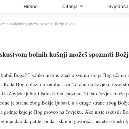
Himne
Čitanja
Svjedoča
vom bolnih kušnji možeš spoznati Božju divotu
iskustvom bolnih kušnji možeš spoznati Božj
ljubiš Boga? I koliko uistinu znaš o svemu što je Bog učinio n
ti. Kada Bog dolazi na zemlju, sve što čini na čovjeku i sve št
bi Ga čovjek ljubio i istinski Ga spoznao. To što čovjek može pa
jedne je strane zbog Božje ljubavi, a s druge strane zbog Božje
la grdnje koje je Bog proveo na čovjeku. Ako niste iskusili Bož
 nije dao da patite, onda, iskreno govoreći, nećete istinski lj