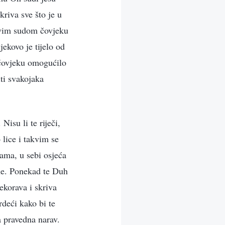
kriva sve što je u
akvim sudom čovjeku
ekovo je tijelo od
 čovjeku omogućilo
ti svakojaka
Nisu li te riječi,
 lice i takvim se
nama, u sebi osjeća
ane. Ponekad te Duh
ekorava i skriva
rdeći kako bi te
a pravedna narav.