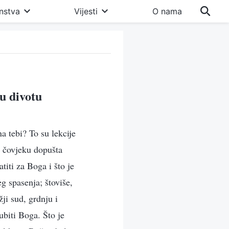
nstva
Vijesti
O nama
u divotu
a tebi? To su lekcije
o čovjeku dopušta
titi za Boga i što je
g spasenja; štoviše,
ji sud, grdnju i
ubiti Boga. Što je