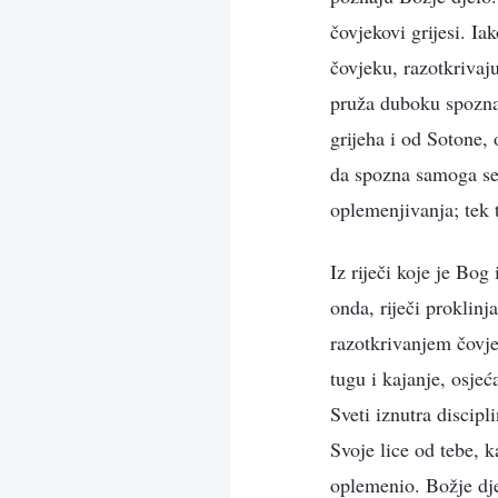
čovjekovi grijesi. Ia
čovjeku, razotkrivaj
pruža duboku spoznaj
grijeha i od Sotone,
da spozna samoga seb
oplemenjivanja; tek 
Iz riječi koje je Bog
onda, riječi proklinj
razotkrivanjem čovje
tugu i kajanje, osje
Sveti iznutra discipl
Svoje lice od tebe, k
oplemenio. Božje dje