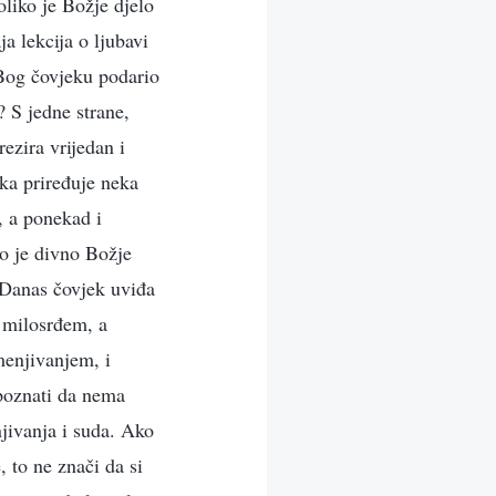
oliko je Božje djelo
ja lekcija o ljubavi
 Bog čovjeku podario
? S jedne strane,
ezira vrijedan i
eka priređuje neka
, a ponekad i
ko je divno Božje
 Danas čovjek uviđa
 milosrđem, a
menjivanjem, i
poznati da nema
jivanja i suda. Ako
, to ne znači da si