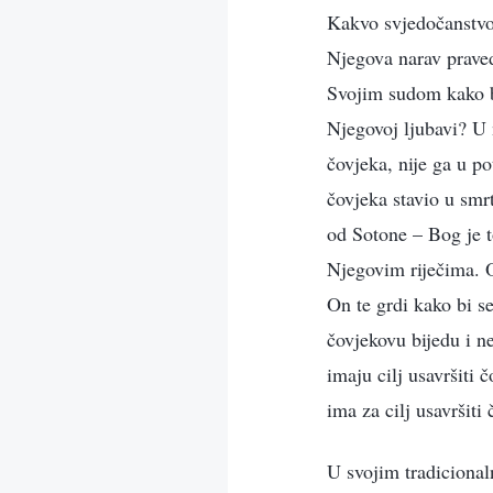
Kakvo svjedočanstvo
Njegova narav praved
Svojim sudom kako bi
Njegovoj ljubavi? U n
čovjeka, nije ga u p
čovjeka stavio u smrt
od Sotone – Bog je t
Njegovim riječima. O
On te grdi kako bi s
čovjekovu bijedu i n
imaju cilj usavršiti 
ima za cilj usavršiti
U svojim tradicional