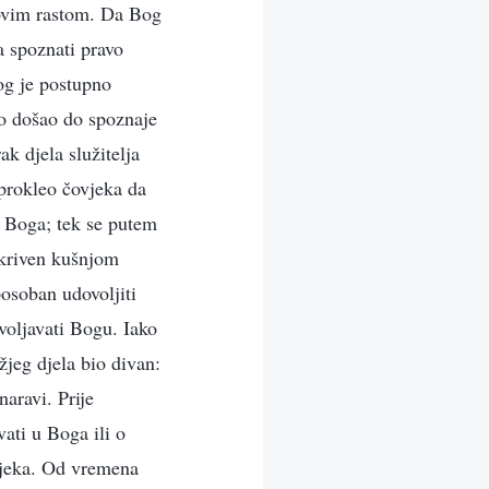
egovim rastom. Da Bog
a spoznati pravo
og je postupno
no došao do spoznaje
k djela služitelja
 prokleo čovjeka da
u Boga; tek se putem
tkriven kušnjom
posoban udovoljiti
oljavati Bogu. Iako
žjeg djela bio divan:
aravi. Prije
vati u Boga ili o
vjeka. Od vremena