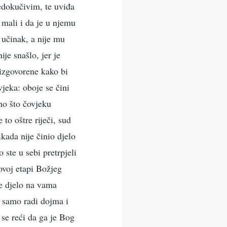
nedokučivim, te uviđa
 mali i da je u njemu
 učinak, a nije mu
ije snašlo, jer je
 izgovorene kako bi
vjeka: oboje se čini
no što čovjeku
to oštre riječi, sud
kada nije činio djelo
ste u sebi pretrpjeli
 ovoj etapi Božjeg
je djelo na vama
k samo radi dojma i
 se reći da ga je Bog