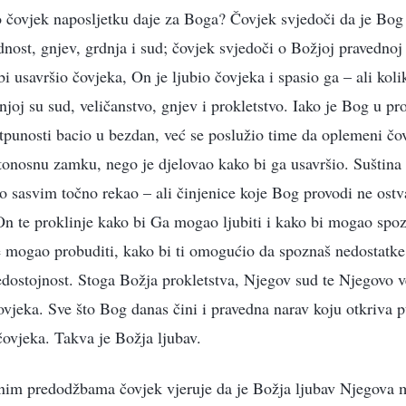
 čovjek naposljetku daje za Boga? Čovjek svjedoči da je Bog 
nost, gnjev, grdnja i sud; čovjek svjedoči o Božjoj pravednoj 
 usavršio čovjeka, On je ljubio čovjeka i spasio ga – ali koli
joj su sud, veličanstvo, gnjev i prokletstvo. Iako je Bog u pr
otpunosti bacio u bezdan, već se poslužio time da oplemeni čov
onosnu zamku, nego je djelovao kako bi ga usavršio. Suština ti
o sasvim točno rekao – ali činjenice koje Bog provodi ne ost
n te proklinje kako bi Ga mogao ljubiti i kako bi mogao spozna
e mogao probuditi, kako bi ti omogućio da spoznaš nedostatke
edostojnost. Stoga Božja prokletstva, Njegov sud te Njegovo v
čovjeka. Sve što Bog danas čini i pravedna narav koju otkriva 
 čovjeka. Takva je Božja ljubav.
nim predodžbama čovjek vjeruje da je Božja ljubav Njegova m