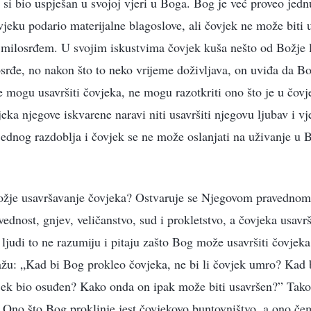
 si bio uspješan u svojoj vjeri u Boga. Bog je već proveo jedn
čovjeku podario materijalne blagoslove, ali čovjek ne može biti
milosrđem. U svojim iskustvima čovjek kuša nešto od Božje l
srđe, no nakon što to neko vrijeme doživljava, on uviđa da B
e mogu usavršiti čovjeka, ne mogu razotkriti ono što je u čovj
ka njegove iskvarene naravi niti usavršiti njegovu ljubav i vj
 jednog razdoblja i čovjek se ne može oslanjati na uživanje u 
ožje usavršavanje čovjeka? Ostvaruje se Njegovom pravednom
vednost, gnjev, veličanstvo, sud i prokletstvo, a čovjeka usav
judi to ne razumiju i pitaju zašto Bog može usavršiti čovje
ažu: „Kad bi Bog prokleo čovjeka, ne bi li čovjek umro? Kad 
vjek bio osuđen? Kako onda on ipak može biti usavršen?” Tako 
 Ono što Bog proklinje jest čovjekovo buntovništvo, a ono če