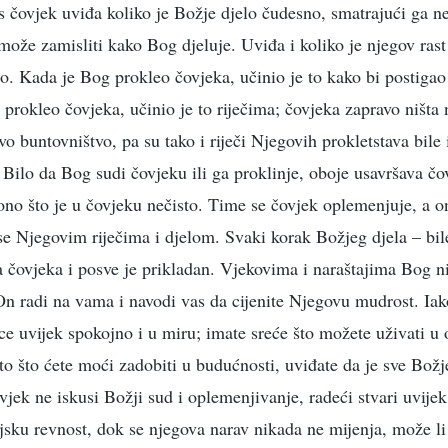
as čovjek uviđa koliko je Božje djelo čudesno, smatrajući ga 
že zamisliti kako Bog djeluje. Uviđa i koliko je njegov rast
o. Kada je Bog prokleo čovjeka, učinio je to kako bi postigao
 prokleo čovjeka, učinio je to riječima; čovjeka zapravo ništa n
o buntovništvo, pa su tako i riječi Njegovih prokletstava bile
 Bilo da Bog sudi čovjeku ili ga proklinje, oboje usavršava čo
 ono što je u čovjeku nečisto. Time se čovjek oplemenjuje, a o
e Njegovim riječima i djelom. Svaki korak Božjeg djela – bile 
va čovjeka i posve je prikladan. Vjekovima i naraštajima Bog ni
n radi na vama i navodi vas da cijenite Njegovu mudrost. Iako 
rce uvijek spokojno i u miru; imate sreće što možete uživati u
 to što ćete moći zadobiti u budućnosti, uviđate da je sve Bož
vjek ne iskusi Božji sud i oplemenjivanje, radeći stvari uvije
jsku revnost, dok se njegova narav nikada ne mijenja, može li