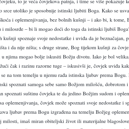
ovjeku, to je veća čovjekova patnja, i time se više pokazuje k
 srce utoliko je sposobnije istinski ljubiti Boga. Kako se usva
oća i oplemenjivanja, bez bolnih kušnji – i ako bi, k tome,
 i milosrđe – bi li mogao doći do toga da istinski ljubiš Boga
h kušnji spoznaje svoje nedostatke i uviđa da je beznačajan, pr
ta i da nije ništa; s druge strane, Bog tijekom kušnji za čovj
 u njima mogao bolje iskusiti Božju divotu. Iako je bol velika
žući čak i razinu razorne tuge – iskusivši je, čovjek uviđa ka
k se na tom temelju u njemu rađa istinska ljubav prema Bogu.
tinski spoznati samoga sebe samo Božjom milošću, dobrotom i
n spoznati suštinu čovjeka te da jedino Božjim sudom i ople
sa oplemenjivanja, čovjek može spoznati svoje nedostatke i s
ekova ljubav prema Bogu izgrađena na temelju Božjeg oplemen
milosti, imaš miran obiteljski život ili materijalne blagoslove