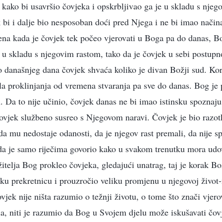
o kako bi usavršio čovjeka i opskrbljivao ga je u skladu s nj
ek bi i dalje bio nesposoban doći pred Njega i ne bi imao način
na kada je čovjek tek počeo vjerovati u Boga pa do danas, B
 u skladu s njegovim rastom, tako da je čovjek u sebi postup
 današnjeg dana čovjek shvaća koliko je divan Božji sud. Kora
jela proklinjanja od vremena stvaranja pa sve do danas. Bog je
 Da to nije učinio, čovjek danas ne bi imao istinsku spoznaj
ovjek službeno susreo s Njegovom naravi. Čovjek je bio razo
 da mu nedostaje odanosti, da je njegov rast premali, da nije s
a je samo riječima govorio kako u svakom trenutku mora udov
žitelja Bog prokleo čovjeka, gledajući unatrag, taj je korak Bo
iku prekretnicu i prouzročio veliku promjenu u njegovoj život-n
vjek nije ništa razumio o težnji životu, o tome što znači vjero
la, niti je razumio da Bog u Svojem djelu može iskušavati čo