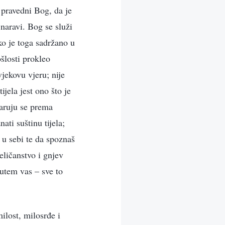
pravedni Bog, da je
naravi. Bog se služi
ko je toga sadržano u
ošlosti prokleo
jekovu vjeru; nije
jela jest ono što je
varuju se prema
ti suštinu tijela;
 u sebi te da spoznaš
eličanstvo i gnjev
putem vas – sve to
ilost, milosrđe i