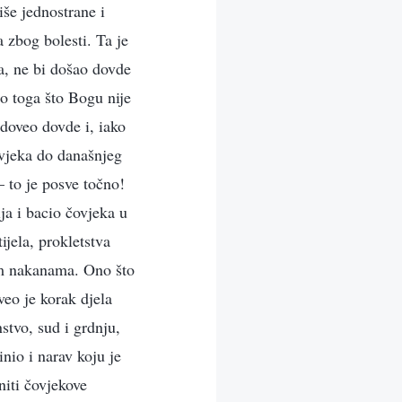
iše jednostrane i
 zbog bolesti. Ta je
a, ne bi došao dovde
go toga što Bogu nije
 doveo dovde i, iako
ovjeka do današnjeg
– to je posve točno!
ja i bacio čovjeka u
ijela, prokletstva
jim nakanama. Ono što
veo je korak djela
stvo, sud i grdnju,
nio i narav koju je
niti čovjekove