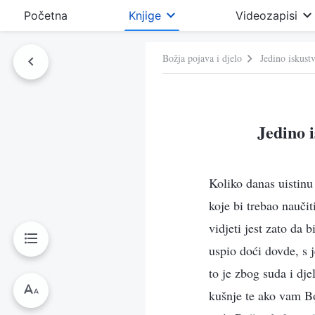
Početna
Knjige
Videozapisi
Božja pojava i djelo
Jedino iskust
Jedino 
Koliko danas uistinu 
koje bi trebao nauči
vidjeti jest zato da 
uspio doći dovde, s 
to je zbog suda i dje
kušnje te ako vam Bog