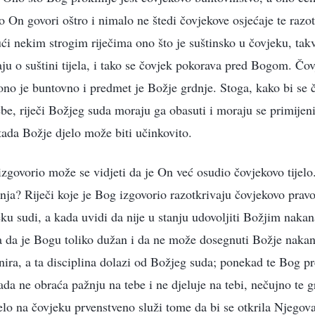
ko On govori oštro i nimalo ne štedi čovjekove osjećaje te razot
ući nekim strogim riječima ono što je suštinsko u čovjeku, t
u o suštini tijela, i tako se čovjek pokorava pred Bogom. Čovj
 ono je buntovno i predmet je Božje grdnje. Stoga, kako bi se
e, riječi Božjeg suda moraju ga obasuti i moraju se primijeni
tada Božje djelo može biti učinkovito.
 izgovorio može se vidjeti da je On već osudio čovjekovo tijelo. 
anja? Riječi koje je Bog izgovorio razotkrivaju čovjekovo pravo
ku sudi, a kada uvidi da nije u stanju udovoljiti Božjim naka
ća da je Bogu toliko dužan i da ne može dosegnuti Božje nak
inira, a ta disciplina dolazi od Božjeg suda; ponekad te Bog pr
ada ne obraća pažnju na tebe i ne djeluje na tebi, nečujno te g
lo na čovjeku prvenstveno služi tome da bi se otkrila Njegov