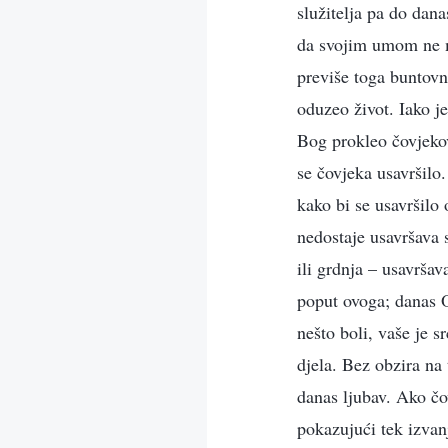
služitelja pa do dan
da svojim umom ne mo
previše toga buntovn
oduzeo život. Iako je
Bog prokleo čovjekov
se čovjeka usavršilo.
kako bi se usavršilo
nedostaje usavršava s
ili grdnja – usavrša
poput ovoga; danas O
nešto boli, vaše je s
djela. Bez obzira na
danas ljubav. Ako čo
pokazujući tek izvan