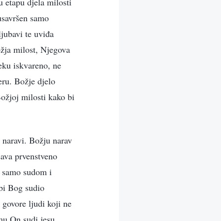
u etapu djela milosti
 usavršen samo
jubavi te uviđa
ožja milost, Njegova
eku iskvareno, ne
eru. Božje djelo
Božjoj milosti kako bi
 naravi. Božju narav
ršava prvenstveno
ka samo sudom i
bi Bog sudio
govore ljudi koji ne
mu On sudi jesu