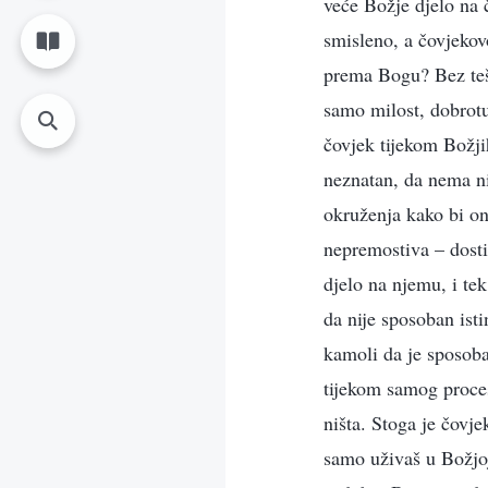
veće Božje djelo na č
smisleno, a čovjekovo
prema Bogu? Bez tešk
samo milost, dobrotu
čovjek tijekom Božji
neznatan, da nema niš
okruženja kako bi on
nepremostiva – dosti
djelo na njemu, i te
da nije sposoban is
kamoli da je sposoba
tijekom samog proce
ništa. Stoga je čovj
samo uživaš u Božjoj 