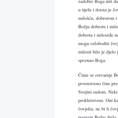
zadobio Boga niti da
u tijelu i doista je 
milošću, dobrotom i 
Božju dobrotu i milo
dobrota i milosrđe n
mogu osloboditi čovje
milosti bilo je djelo
spoznao Boga.
Čime se ostvaruje B
prvenstveno čine pra
Svojim sudom. Neki l
prokletstvom. Oni k
čovjeku, ne bi li čo
poznaju Božje djelo.