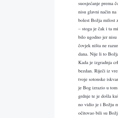
suosjećanje prema čov
nisu glavni način na
bolest Božja milost 
– stoga je čak i ta m
bilo ugodno jer nisu
čovjek ništa ne razu
dana. Nije li to Božj
Kada je izgradnja cr
bezdan. Riječi iz vre
tvoje sotonske iskva
je Bog izrazio u tom
grdnje te je došla ku
no vidio je i Božju 
očitovao bili su Bož