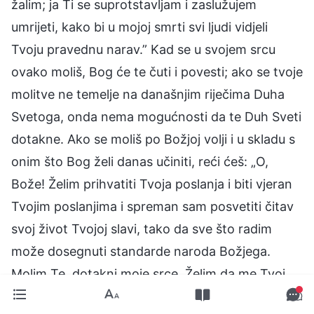
žalim; ja Ti se suprotstavljam i zaslužujem
umrijeti, kako bi u mojoj smrti svi ljudi vidjeli
Tvoju pravednu narav.” Kad se u svojem srcu
ovako moliš, Bog će te čuti i povesti; ako se tvoje
molitve ne temelje na današnjim riječima Duha
Svetoga, onda nema mogućnosti da te Duh Sveti
dotakne. Ako se moliš po Božjoj volji i u skladu s
onim što Bog želi danas učiniti, reći ćeš: „O,
Bože! Želim prihvatiti Tvoja poslanja i biti vjeran
Tvojim poslanjima i spreman sam posvetiti čitav
svoj život Tvojoj slavi, tako da sve što radim
može dosegnuti standarde naroda Božjega.
Molim Te, dotakni moje srce. Želim da me Tvoj
Duh uvijek prosvjetljuje, učini da sve što činim