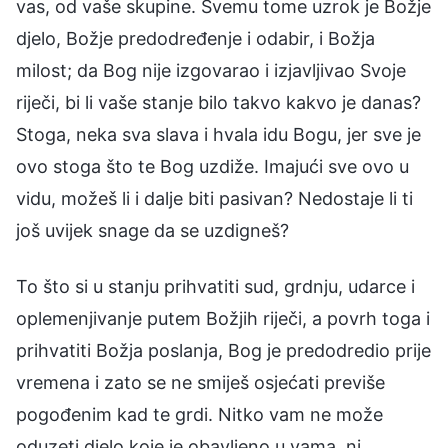
vas, od vaše skupine. Svemu tome uzrok je Božje
djelo, Božje predodređenje i odabir, i Božja
milost; da Bog nije izgovarao i izjavljivao Svoje
riječi, bi li vaše stanje bilo takvo kakvo je danas?
Stoga, neka sva slava i hvala idu Bogu, jer sve je
ovo stoga što te Bog uzdiže. Imajući sve ovo u
vidu, možeš li i dalje biti pasivan? Nedostaje li ti
još uvijek snage da se uzdigneš?
To što si u stanju prihvatiti sud, grdnju, udarce i
oplemenjivanje putem Božjih riječi, a povrh toga i
prihvatiti Božja poslanja, Bog je predodredio prije
vremena i zato se ne smiješ osjećati previše
pogođenim kad te grdi. Nitko vam ne može
oduzeti djelo koje je obavljeno u vama, ni