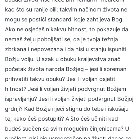
kao što su ranije bili; takvim načinom života ne
mogu se postići standardi koje zahtijeva Bog.
Ako ne osjećaš nikakvu hitnost, to pokazuje da
nemaš želju poboljšati se, da je tvoja težnja
zbrkana i nepovezana i da nisi u stanju ispuniti
Božju volju. Ulazak u obuku kraljevstva znači
početak života naroda Božjeg – jesi li spreman
prihvatiti takvu obuku? Jesi li voljan osjetiti
hitnost? Jesi li voljan živjeti podvrgnut Božjem
ispravljanju? Jesi li voljan živjeti podvrgnut Božjoj
grdnji? Kad Božje riječi stignu do tebe i iskušaju
te, kako ćeš postupiti? A što ćeš učiniti kad
budeš suočen sa svim mogućim činjenicama? U
prošlosti nisi bio usredotočen na život; danas se