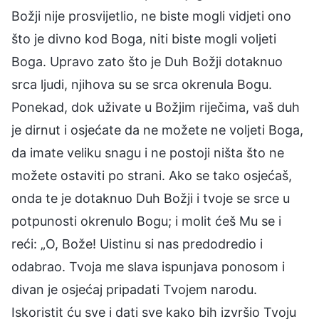
Božji nije prosvijetlio, ne biste mogli vidjeti ono
što je divno kod Boga, niti biste mogli voljeti
Boga. Upravo zato što je Duh Božji dotaknuo
srca ljudi, njihova su se srca okrenula Bogu.
Ponekad, dok uživate u Božjim riječima, vaš duh
je dirnut i osjećate da ne možete ne voljeti Boga,
da imate veliku snagu i ne postoji ništa što ne
možete ostaviti po strani. Ako se tako osjećaš,
onda te je dotaknuo Duh Božji i tvoje se srce u
potpunosti okrenulo Bogu; i molit ćeš Mu se i
reći: „O, Bože! Uistinu si nas predodredio i
odabrao. Tvoja me slava ispunjava ponosom i
divan je osjećaj pripadati Tvojem narodu.
Iskoristit ću sve i dati sve kako bih izvršio Tvoju