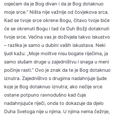
osjećam da je Bog divan i da je Bog dotaknuo
moje srce.” Ništa nije važnije od čovjekova srca.
Kad se tvoje srce okrene Bogu, čitavo tvoje biće
će se okrenuti Bogu i tad će Duh Božji dotaknuti
tvoje srce. Većina vas je doživjela takvo iskustvo
– razlika je samo u dubini vaših iskustava. Neki
ljudi kažu: „Moje molitve nisu bogate riječima, ja
samo slušam druge u zajedništvu i snaga u meni
počinje rasti.” Ovo je znak da te je Bog dotaknuo
iznutra. Zajedništvo s drugima nadahnjuje ljude
koje je Bog dotaknuo iznutra; ako nečije srce
ostane potpuno ravnodušno kad čuje
nadahnjujuće riječi, onda to dokazuje da djelo
Duha Svetoga nije u njima. U njima nema čežnje,