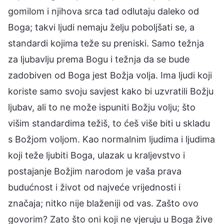
gomilom i njihova srca tad odlutaju daleko od
Boga; takvi ljudi nemaju želju poboljšati se, a
standardi kojima teže su preniski. Samo težnja
za ljubavlju prema Bogu i težnja da se bude
zadobiven od Boga jest Božja volja. Ima ljudi koji
koriste samo svoju savjest kako bi uzvratili Božju
ljubav, ali to ne može ispuniti Božju volju; što
višim standardima težiš, to ćeš više biti u skladu
s Božjom voljom. Kao normalnim ljudima i ljudima
koji teže ljubiti Boga, ulazak u kraljevstvo i
postajanje Božjim narodom je vaša prava
budućnost i život od najveće vrijednosti i
značaja; nitko nije blaženiji od vas. Zašto ovo
govorim? Zato što oni koji ne vjeruju u Boga žive