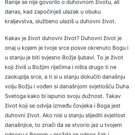
Ranije se nije govorilo o duhovnom životu, ali
danas, kad započinješ ulazak u obuku
kraljevstva, službeno ulaziš u duhovni život.
Kakav je život duhovni život? Duhovni život je
onaj u kojem je tvoje srce posve okrenuto Bogu i
u stanju je biti svjesno Božje ljubavi. To je život
koji živiš u Božjim riječima i ništa drugo ti ne
zaokuplja srce, a ti si u stanju dokučiti današnju
volju Božju i vođen si današnjom svjetlošću Duha
Svetoga kako bi ispunio svoju dužnost. Takav
život koji se odvija između čovjeka i Boga jest
duhovni život. Ako nisi u stanju slijediti svjetlost
današnjice, to znači da se stvorio jaz u tvojem
odnosu s Bogom – možda se odnos čak i