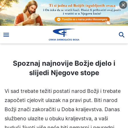
Spoznaj najnovije Božje djelo i slijedi Njegove stope
Spoznaj najnovije Božje djelo i
slijedi Njegove stope
Vi sad trebate težiti postati narod Božji i trebate
započeti cjelovit ulazak na pravi put. Biti narod
Božji znači zakoračiti u Doba kraljevstva. Danas
službeno ulazite u obuku kraljevstva, a vaši
budući životi više neće biti nemarni i neuredni