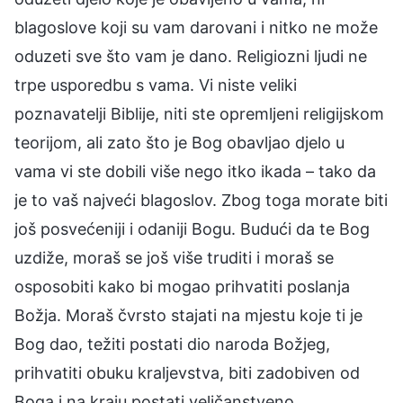
blagoslove koji su vam darovani i nitko ne može
oduzeti sve što vam je dano. Religiozni ljudi ne
trpe usporedbu s vama. Vi niste veliki
poznavatelji Biblije, niti ste opremljeni religijskom
teorijom, ali zato što je Bog obavljao djelo u
vama vi ste dobili više nego itko ikada – tako da
je to vaš najveći blagoslov. Zbog toga morate biti
još posvećeniji i odaniji Bogu. Budući da te Bog
uzdiže, moraš se još više truditi i moraš se
osposobiti kako bi mogao prihvatiti poslanja
Božja. Moraš čvrsto stajati na mjestu koje ti je
Bog dao, težiti postati dio naroda Božjeg,
prihvatiti obuku kraljevstva, biti zadobiven od
Boga i na kraju postati veličanstveno