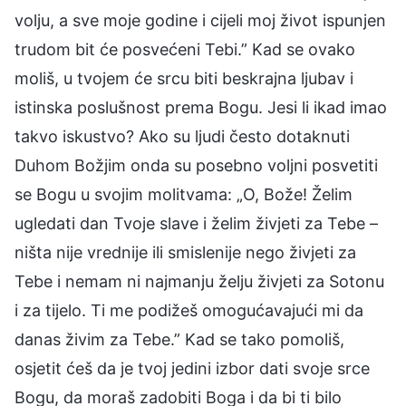
volju, a sve moje godine i cijeli moj život ispunjen
trudom bit će posvećeni Tebi.” Kad se ovako
moliš, u tvojem će srcu biti beskrajna ljubav i
istinska poslušnost prema Bogu. Jesi li ikad imao
takvo iskustvo? Ako su ljudi često dotaknuti
Duhom Božjim onda su posebno voljni posvetiti
se Bogu u svojim molitvama: „O, Bože! Želim
ugledati dan Tvoje slave i želim živjeti za Tebe –
ništa nije vrednije ili smislenije nego živjeti za
Tebe i nemam ni najmanju želju živjeti za Sotonu
i za tijelo. Ti me podižeš omogućavajući mi da
danas živim za Tebe.” Kad se tako pomoliš,
osjetit ćeš da je tvoj jedini izbor dati svoje srce
Bogu, da moraš zadobiti Boga i da bi ti bilo