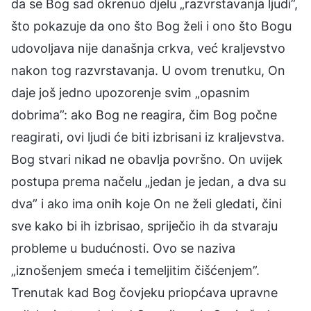
da se Bog sad okrenuo djelu „razvrstavanja ljudi”,
što pokazuje da ono što Bog želi i ono što Bogu
udovoljava nije današnja crkva, već kraljevstvo
nakon tog razvrstavanja. U ovom trenutku, On
daje još jedno upozorenje svim „opasnim
dobrima”: ako Bog ne reagira, čim Bog počne
reagirati, ovi ljudi će biti izbrisani iz kraljevstva.
Bog stvari nikad ne obavlja površno. On uvijek
postupa prema načelu „jedan je jedan, a dva su
dva” i ako ima onih koje On ne želi gledati, čini
sve kako bi ih izbrisao, spriječio ih da stvaraju
probleme u budućnosti. Ovo se naziva
„iznošenjem smeća i temeljitim čišćenjem”.
Trenutak kad Bog čovjeku priopćava upravne