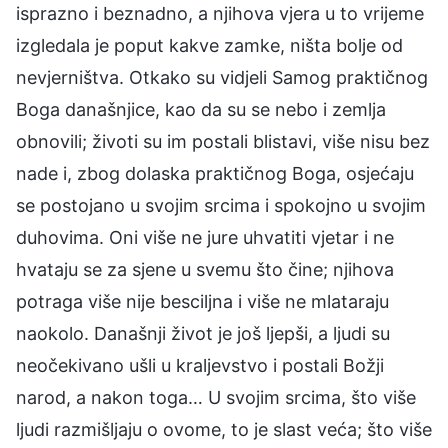
isprazno i beznadno, a njihova vjera u to vrijeme
izgledala je poput kakve zamke, ništa bolje od
nevjerništva. Otkako su vidjeli Samog praktičnog
Boga današnjice, kao da su se nebo i zemlja
obnovili; životi su im postali blistavi, više nisu bez
nade i, zbog dolaska praktičnog Boga, osjećaju
se postojano u svojim srcima i spokojno u svojim
duhovima. Oni više ne jure uhvatiti vjetar i ne
hvataju se za sjene u svemu što čine; njihova
potraga više nije besciljna i više ne mlataraju
naokolo. Današnji život je još ljepši, a ljudi su
neočekivano ušli u kraljevstvo i postali Božji
narod, a nakon toga… U svojim srcima, što više
ljudi razmišljaju o ovome, to je slast veća; što više