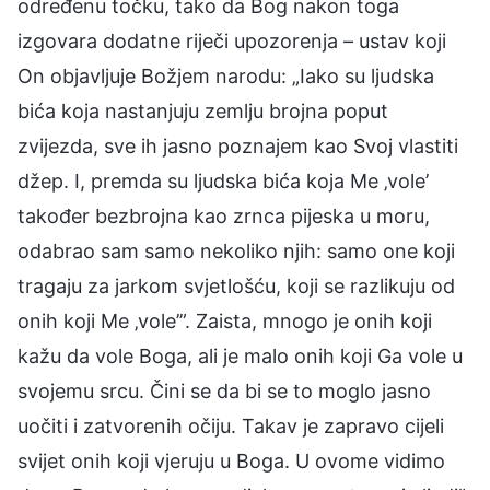
određenu točku, tako da Bog nakon toga
izgovara dodatne riječi upozorenja – ustav koji
On objavljuje Božjem narodu: „Iako su ljudska
bića koja nastanjuju zemlju brojna poput
zvijezda, sve ih jasno poznajem kao Svoj vlastiti
džep. I, premda su ljudska bića koja Me ‚vole’
također bezbrojna kao zrnca pijeska u moru,
odabrao sam samo nekoliko njih: samo one koji
tragaju za jarkom svjetlošću, koji se razlikuju od
onih koji Me ‚vole’”. Zaista, mnogo je onih koji
kažu da vole Boga, ali je malo onih koji Ga vole u
svojemu srcu. Čini se da bi se to moglo jasno
uočiti i zatvorenih očiju. Takav je zapravo cijeli
svijet onih koji vjeruju u Boga. U ovome vidimo