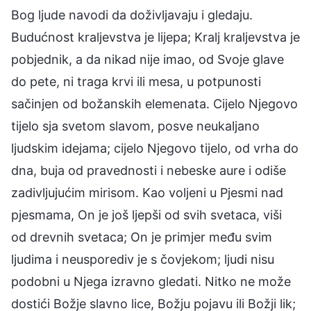
Bog ljude navodi da doživljavaju i gledaju.
Budućnost kraljevstva je lijepa; Kralj kraljevstva je
pobjednik, a da nikad nije imao, od Svoje glave
do pete, ni traga krvi ili mesa, u potpunosti
sačinjen od božanskih elemenata. Cijelo Njegovo
tijelo sja svetom slavom, posve neukaljano
ljudskim idejama; cijelo Njegovo tijelo, od vrha do
dna, buja od pravednosti i nebeske aure i odiše
zadivljujućim mirisom. Kao voljeni u Pjesmi nad
pjesmama, On je još ljepši od svih svetaca, viši
od drevnih svetaca; On je primjer među svim
ljudima i neusporediv je s čovjekom; ljudi nisu
podobni u Njega izravno gledati. Nitko ne može
dostići Božje slavno lice, Božju pojavu ili Božji lik;