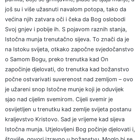
još su i više užasnuti navalom potopa, tako da
većina njih zatvara oči i čeka da Bog oslobodi
Svoj gnjev i pobije ih. S pojavom raznih stanja,
Istočna munja trenutačno sijeva. To znači da je
na Istoku svijeta, otkako započne svjedočanstvo
o Samom Bogu, preko trenutka kad On
započinje djelovati, do trenutka kad božanstvo
počne ostvarivati suverenost nad zemljom – ovo
je užareni snop Istočne munje koji je oduvijek
sjao nad cijelim svemirom. Cijeli svemir je
osvijetljen u trenutku kad zemlje svijeta postanu
kraljevstvo Kristovo. Sad je vrijeme kad sijeva
Istočna munja. Utjelovljeni Bog počinje djelovati i,
štoviše, govori izravno u božanstvu. Moglo bi se