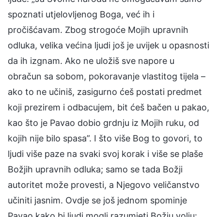
spoznati utjelovljenog Boga, već ih i
pročišćavam. Zbog strogoće Mojih upravnih
odluka, velika većina ljudi još je uvijek u opasnosti
da ih izgnam. Ako ne uložiš sve napore u
obračun sa sobom, pokoravanje vlastitog tijela –
ako to ne učiniš, zasigurno ćeš postati predmet
koji prezirem i odbacujem, bit ćeš bačen u pakao,
kao što je Pavao dobio grdnju iz Mojih ruku, od
kojih nije bilo spasa”. I što više Bog to govori, to
ljudi više paze na svaki svoj korak i više se plaše
Božjih upravnih odluka; samo se tada Božji
autoritet može provesti, a Njegovo veličanstvo
učiniti jasnim. Ovdje se još jednom spominje
Pavao kako bi ljudi mogli razumjeti Božju volju: