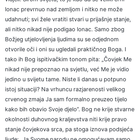
lonac prevrnuo nad zemljom i nitko ne može
udahnuti; svi žele vratiti stvari u prijašnje stanje,
ali nitko nikad nije podigao lonac. Samo zbog
Božjeg utjelovljenja ljudima su se odjednom
otvorile oči i oni su ugledali praktičnog Boga. I
tako ih Bog ispitivačkim tonom pita: „Čovjek Me
nikad nije prepoznao na svjetlu, već Me je vidio
jedino u svijetu tame. Niste li danas u potpuno
istoj situaciji? Na vrhuncu razjarenosti velikog
crvenog zmaja Ja sam formalno preuzeo tijelo
kako bih obavio Svoje djelo”. Bog ne krije stvarne
okolnosti duhovnog kraljevstva niti krije pravo
stanje čovjekova srca, pa stoga iznova podsjeća
ljude: „Ja Svome narodu ne omogućavam samo