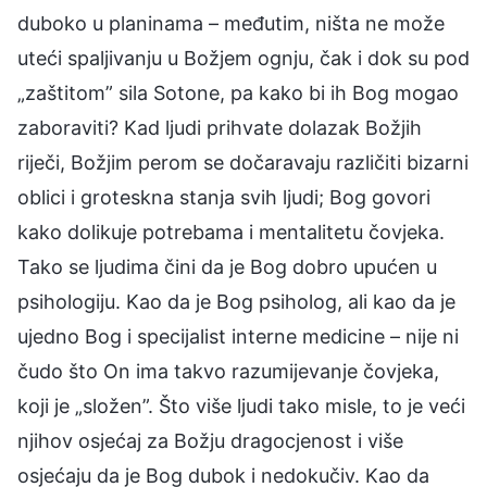
duboko u planinama – međutim, ništa ne može
uteći spaljivanju u Božjem ognju, čak i dok su pod
„zaštitom” sila Sotone, pa kako bi ih Bog mogao
zaboraviti? Kad ljudi prihvate dolazak Božjih
riječi, Božjim perom se dočaravaju različiti bizarni
oblici i groteskna stanja svih ljudi; Bog govori
kako dolikuje potrebama i mentalitetu čovjeka.
Tako se ljudima čini da je Bog dobro upućen u
psihologiju. Kao da je Bog psiholog, ali kao da je
ujedno Bog i specijalist interne medicine – nije ni
čudo što On ima takvo razumijevanje čovjeka,
koji je „složen”. Što više ljudi tako misle, to je veći
njihov osjećaj za Božju dragocjenost i više
osjećaju da je Bog dubok i nedokučiv. Kao da