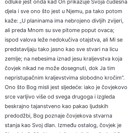
odluke jest onda kad On prikazuje Svoja čudesna
djela i sve ono što jest u Njemu, pa tako potom
kaže: „U planinama ima nebrojeno divljih zvijeri,
ali preda Mnom su sve pitome poput ovaca;
ispod valova leže nedokučiva otajstva, ali Mi se
predstavljaju tako jasno kao sve stvari na licu
zemlje; na nebesima iznad jesu kraljevstva koja
čovjek nikad ne može dosegnuti, dok Ja tim
nepristupačnim kraljevstvima slobodno kročim”.
Ono što Bog misli jest sljedeće: iako je čovjekovo
srce varljivo više od svega drugoga i izgleda
beskrajno tajanstveno kao pakao ljudskih
predodžbi, Bog poznaje čovjekova stvarna
stanja kao Svoj dlan. Između ostalog, čovjek je