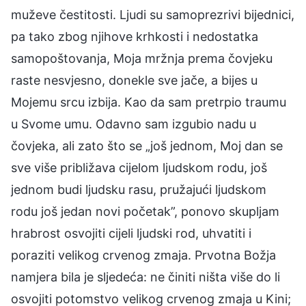
muževe čestitosti. Ljudi su samoprezrivi bijednici,
pa tako zbog njihove krhkosti i nedostatka
samopoštovanja, Moja mržnja prema čovjeku
raste nesvjesno, donekle sve jače, a bijes u
Mojemu srcu izbija. Kao da sam pretrpio traumu
u Svome umu. Odavno sam izgubio nadu u
čovjeka, ali zato što se „još jednom, Moj dan se
sve više približava cijelom ljudskom rodu, još
jednom budi ljudsku rasu, pružajući ljudskom
rodu još jedan novi početak”, ponovo skupljam
hrabrost osvojiti cijeli ljudski rod, uhvatiti i
poraziti velikog crvenog zmaja. Prvotna Božja
namjera bila je sljedeća: ne činiti ništa više do li
osvojiti potomstvo velikog crvenog zmaja u Kini;