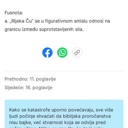
Fusnota:
a. „Rijeka Ču” se u figurativnom smislu odnosi na
granicu između suprotstavljenih sila.
Prethodno:
11. poglavlje
Sljedeće:
16. poglavlje
Kako se katastrofe uporno povećavaju, sve više
ljudi počinje shvaćati da biblijska proročanstva
nisu bajke, već stvarnost koja se odvija pred