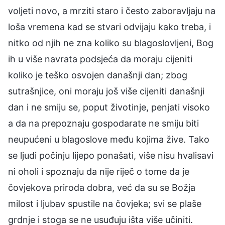
voljeti novo, a mrziti staro i često zaboravljaju na
loša vremena kad se stvari odvijaju kako treba, i
nitko od njih ne zna koliko su blagoslovljeni, Bog
ih u više navrata podsjeća da moraju cijeniti
koliko je teško osvojen današnji dan; zbog
sutrašnjice, oni moraju još više cijeniti današnji
dan i ne smiju se, poput životinje, penjati visoko
a da na prepoznaju gospodarate ne smiju biti
neupućeni u blagoslove među kojima žive. Tako
se ljudi počinju lijepo ponašati, više nisu hvalisavi
ni oholi i spoznaju da nije riječ o tome da je
čovjekova priroda dobra, već da su se Božja
milost i ljubav spustile na čovjeka; svi se plaše
grdnje i stoga se ne usuđuju išta više učiniti.