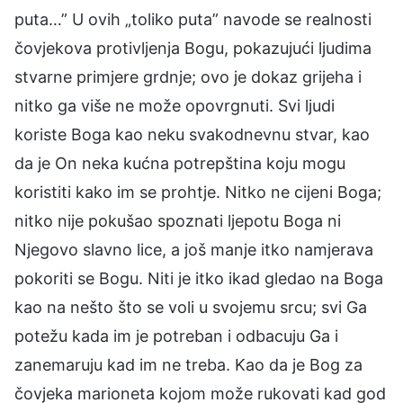
puta…” U ovih „toliko puta” navode se realnosti
čovjekova protivljenja Bogu, pokazujući ljudima
stvarne primjere grdnje; ovo je dokaz grijeha i
nitko ga više ne može opovrgnuti. Svi ljudi
koriste Boga kao neku svakodnevnu stvar, kao
da je On neka kućna potrepština koju mogu
koristiti kako im se prohtje. Nitko ne cijeni Boga;
nitko nije pokušao spoznati ljepotu Boga ni
Njegovo slavno lice, a još manje itko namjerava
pokoriti se Bogu. Niti je itko ikad gledao na Boga
kao na nešto što se voli u svojemu srcu; svi Ga
potežu kada im je potreban i odbacuju Ga i
zanemaruju kad im ne treba. Kao da je Bog za
čovjeka marioneta kojom može rukovati kad god