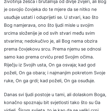
životinja žešća i brutalnija od divlje zvijeri, ali Bog
je osvojio čovjeka do te mjere da se nitko ne
usuđuje ustati i oduprijeti se. U stvari, kao što
Bog namjerava, ono što ljudi misle u svojim
srcima složenije je od svih stvari među svim
stvarima; nedokučivo je, ali Bog nema obzira
prema čovjekovu srcu. Prema njemu se odnosi
samo kao prema crviću pred Svojim očima.
Riječju iz Svojih usta, On ga osvaja; kad god
poželi, On ga obara; i najmanjim pokretom Svoje
ruke, On ga grdi; kad poželi, On ga osuđuje.
Danas svi ljudi postoje u tami, ali dolaskom Boga,
konačno spoznaju bit svjetlosti tako što su Ga
vidjeli. Širom svijeta, to je kao da se veliki crni