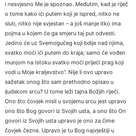
i nesvjesno Me je spoznao. Međutim, kad je riječ
o tome kako ići putem koji je ispred, nitko ne
sluti, nitko nije svjestan – a još manje itko ima
pojma u kojem će ga smjeru taj put odvesti.
Jedino će uz Svemogućeg koji bdije nad njima,
svatko moći ići putem do kraja; samo će vođen
munjom na Istoku svatko moći prijeći prag koji
vodi u Moje kraljevstvo”. Nije li ovo upravo
sažetak onog što sam prethodno opisao u
ljudskom srcu? U tome leži tajna Božjih riječi.
Ono što čovjek misli u svojemu srcu jest upravo
ono što Bog govori iz Svojih usta, a ono što On
govori iz Svojih usta upravo je ono za čime
čovjek čezne. Upravo je tu Bog najvještiji u