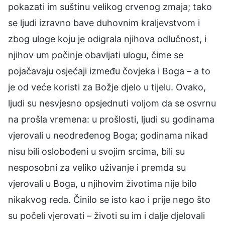
pokazati im suštinu velikog crvenog zmaja; tako
se ljudi izravno bave duhovnim kraljevstvom i
zbog uloge koju je odigrala njihova odlučnost, i
njihov um počinje obavljati ulogu, čime se
pojačavaju osjećaji između čovjeka i Boga – a to
je od veće koristi za Božje djelo u tijelu. Ovako,
ljudi su nesvjesno opsjednuti voljom da se osvrnu
na prošla vremena: u prošlosti, ljudi su godinama
vjerovali u neodređenog Boga; godinama nikad
nisu bili oslobođeni u svojim srcima, bili su
nesposobni za veliko uživanje i premda su
vjerovali u Boga, u njihovim životima nije bilo
nikakvog reda. Činilo se isto kao i prije nego što
su počeli vjerovati – životi su im i dalje djelovali