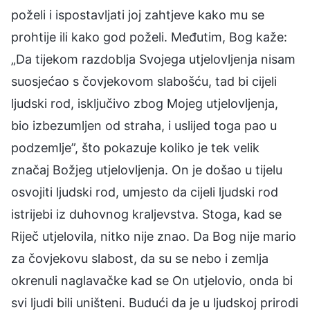
poželi i ispostavljati joj zahtjeve kako mu se
prohtije ili kako god poželi. Međutim, Bog kaže:
„Da tijekom razdoblja Svojega utjelovljenja nisam
suosjećao s čovjekovom slabošću, tad bi cijeli
ljudski rod, isključivo zbog Mojeg utjelovljenja,
bio izbezumljen od straha, i uslijed toga pao u
podzemlje”, što pokazuje koliko je tek velik
značaj Božjeg utjelovljenja. On je došao u tijelu
osvojiti ljudski rod, umjesto da cijeli ljudski rod
istrijebi iz duhovnog kraljevstva. Stoga, kad se
Riječ utjelovila, nitko nije znao. Da Bog nije mario
za čovjekovu slabost, da su se nebo i zemlja
okrenuli naglavačke kad se On utjelovio, onda bi
svi ljudi bili uništeni. Budući da je u ljudskoj prirodi