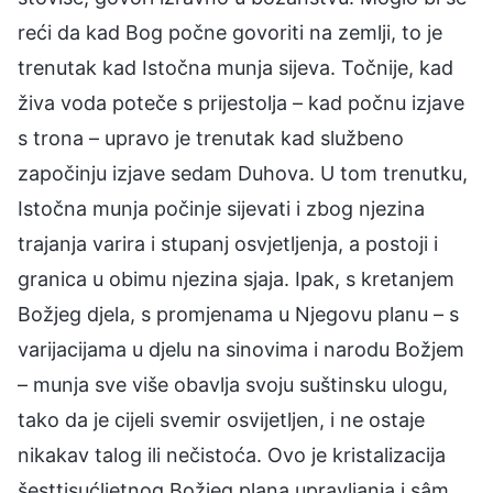
reći da kad Bog počne govoriti na zemlji, to je
trenutak kad Istočna munja sijeva. Točnije, kad
živa voda poteče s prijestolja – kad počnu izjave
s trona – upravo je trenutak kad službeno
započinju izjave sedam Duhova. U tom trenutku,
Istočna munja počinje sijevati i zbog njezina
trajanja varira i stupanj osvjetljenja, a postoji i
granica u obimu njezina sjaja. Ipak, s kretanjem
Božjeg djela, s promjenama u Njegovu planu – s
varijacijama u djelu na sinovima i narodu Božjem
– munja sve više obavlja svoju suštinsku ulogu,
tako da je cijeli svemir osvijetljen, i ne ostaje
nikakav talog ili nečistoća. Ovo je kristalizacija
šesttisućljetnog Božjeg plana upravljanja i sâm