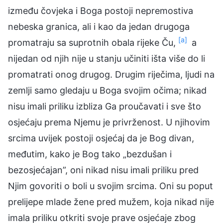
između čovjeka i Boga postoji nepremostiva
nebeska granica, ali i kao da jedan drugoga
[a]
promatraju sa suprotnih obala rijeke Ču,
a
nijedan od njih nije u stanju učiniti išta više do li
promatrati onog drugog. Drugim riječima, ljudi na
zemlji samo gledaju u Boga svojim očima; nikad
nisu imali priliku izbliza Ga proučavati i sve što
osjećaju prema Njemu je privrženost. U njihovim
srcima uvijek postoji osjećaj da je Bog divan,
međutim, kako je Bog tako „bezdušan i
bezosjećajan”, oni nikad nisu imali priliku pred
Njim govoriti o boli u svojim srcima. Oni su poput
prelijepe mlade žene pred mužem, koja nikad nije
imala priliku otkriti svoje prave osjećaje zbog