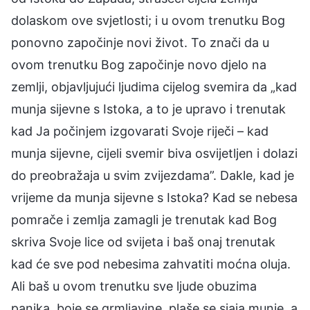
dolaskom ove svjetlosti; i u ovom trenutku Bog
ponovno započinje novi život. To znači da u
ovom trenutku Bog započinje novo djelo na
zemlji, objavljujući ljudima cijelog svemira da „kad
munja sijevne s Istoka, a to je upravo i trenutak
kad Ja počinjem izgovarati Svoje riječi – kad
munja sijevne, cijeli svemir biva osvijetljen i dolazi
do preobražaja u svim zvijezdama”. Dakle, kad je
vrijeme da munja sijevne s Istoka? Kad se nebesa
pomrače i zemlja zamagli je trenutak kad Bog
skriva Svoje lice od svijeta i baš onaj trenutak
kad će sve pod nebesima zahvatiti moćna oluja.
Ali baš u ovom trenutku sve ljude obuzima
panika, boje se grmljavine, plaše se sjaja munje, a