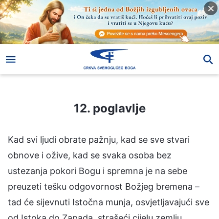
12. poglavlje
12. poglavlje
Kad svi ljudi obrate pažnju, kad se sve stvari
obnove i ožive, kad se svaka osoba bez
ustezanja pokori Bogu i spremna je na sebe
preuzeti tešku odgovornost Božjeg bremena –
tad će sijevnuti Istočna munja, osvjetljavajući sve
od Istoka do Zapada, strašeći cijelu zemlju