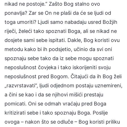
nikad ne postoje.” Zašto Bog stalno ovo
ponavlja? Zar se On ne plaši da će se ljudi od
toga umoriti? Ljudi samo nabadaju usred Božjih
riječi, želeći tako spoznati Boga, ali se nikad ne
dosjete sami sebe ispitati. Dakle, Bog koristi ovu
metodu kako bi ih podsjetio, učinio da svi oni
spoznaju sebe tako da iz sebe mogu spoznati
neposlušnost čovjeka i tako iskorijeniti svoju
neposlušnost pred Bogom. Čitajući da ih Bog želi
„razvrstavati”, ljudi odjednom postaju uznemireni,
a čini se kao i da se njihovi mišići prestaju
pomicati. Oni se odmah vraćaju pred Boga
kritizirati sebe i tako spoznaju Boga. Poslije
ovoga – nakon što se odluče – Bog koristi priliku