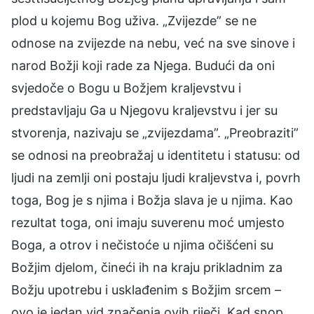
plod u kojemu Bog uživa. „Zvijezde” se ne
odnose na zvijezde na nebu, već na sve sinove i
narod Božji koji rade za Njega. Budući da oni
svjedoče o Bogu u Božjem kraljevstvu i
predstavljaju Ga u Njegovu kraljevstvu i jer su
stvorenja, nazivaju se „zvijezdama”. „Preobraziti”
se odnosi na preobražaj u identitetu i statusu: od
ljudi na zemlji oni postaju ljudi kraljevstva i, povrh
toga, Bog je s njima i Božja slava je u njima. Kao
rezultat toga, oni imaju suverenu moć umjesto
Boga, a otrov i nečistoće u njima očišćeni su
Božjim djelom, čineći ih na kraju prikladnim za
Božju upotrebu i usklađenim s Božjim srcem –
ovo je jedan vid značenja ovih riječi. Kad snop