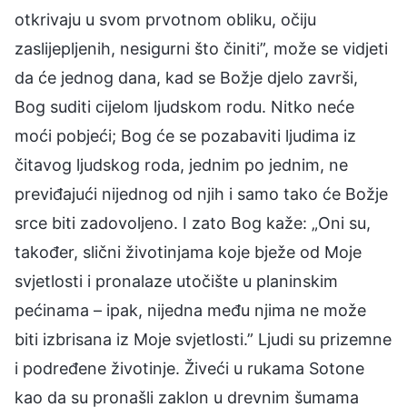
otkrivaju u svom prvotnom obliku, očiju
zaslijepljenih, nesigurni što činiti”, može se vidjeti
da će jednog dana, kad se Božje djelo završi,
Bog suditi cijelom ljudskom rodu. Nitko neće
moći pobjeći; Bog će se pozabaviti ljudima iz
čitavog ljudskog roda, jednim po jednim, ne
previđajući nijednog od njih i samo tako će Božje
srce biti zadovoljeno. I zato Bog kaže: „Oni su,
također, slični životinjama koje bježe od Moje
svjetlosti i pronalaze utočište u planinskim
pećinama – ipak, nijedna među njima ne može
biti izbrisana iz Moje svjetlosti.” Ljudi su prizemne
i podređene životinje. Živeći u rukama Sotone
kao da su pronašli zaklon u drevnim šumama