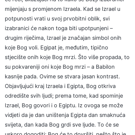
mijenjaju s promjenom Izraela. Kad se Izrael u
potpunosti vrati u svoj prvobitni oblik, svi
izabranici će nakon toga biti upotpunjeni –
drugim riječima, Izrael je značajan simbol onih
koje Bog voli. Egipat je, međutim, tipično
stjecište onih koje Bog mrzi. Što više propada, to
su pokvareniji oni koje Bog mrzi – a Babilon
kasnije pada. Ovime se stvara jasan kontrast.
Objavljujući kraj Izraela i Egipta, Bog otkriva
odredište svih ljudi; prema tome, kad spominje
Izrael, Bog govori i o Egiptu. Iz ovoga se može
vidjeti da je dan uništenja Egipta dan smaknuća
svijeta, dan kada Bog grdi sve ljude. To će se
uskoro dogoditi; Bog će to dovršiti, nešto što je