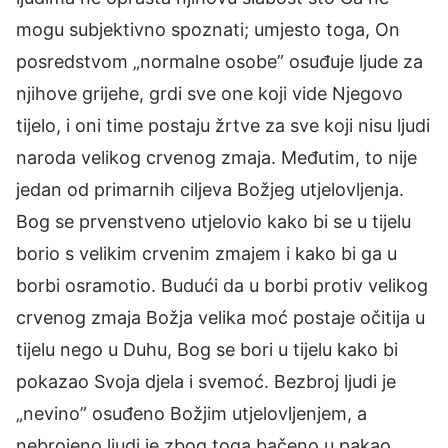
mogu subjektivno spoznati; umjesto toga, On
posredstvom „normalne osobe” osuđuje ljude za
njihove grijehe, grdi sve one koji vide Njegovo
tijelo, i oni time postaju žrtve za sve koji nisu ljudi
naroda velikog crvenog zmaja. Međutim, to nije
jedan od primarnih ciljeva Božjeg utjelovljenja.
Bog se prvenstveno utjelovio kako bi se u tijelu
borio s velikim crvenim zmajem i kako bi ga u
borbi osramotio. Budući da u borbi protiv velikog
crvenog zmaja Božja velika moć postaje očitija u
tijelu nego u Duhu, Bog se bori u tijelu kako bi
pokazao Svoja djela i svemoć. Bezbroj ljudi je
„nevino” osuđeno Božjim utjelovljenjem, a
nebrojeno ljudi je zbog toga bačeno u pakao,