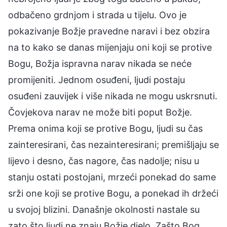
odbačeno grdnjom i strada u tijelu. Ovo je
pokazivanje Božje pravedne naravi i bez obzira
na to kako se danas mijenjaju oni koji se protive
Bogu, Božja ispravna narav nikada se neće
promijeniti. Jednom osuđeni, ljudi postaju
osuđeni zauvijek i više nikada ne mogu uskrsnuti.
Čovjekova narav ne može biti poput Božje.
Prema onima koji se protive Bogu, ljudi su čas
zainteresirani, čas nezainteresirani; premišljaju se
lijevo i desno, čas nagore, čas nadolje; nisu u
stanju ostati postojani, mrzeći ponekad do same
srži one koji se protive Bogu, a ponekad ih držeći
u svojoj blizini. Današnje okolnosti nastale su
zato što ljudi ne znaju Božje djelo. Zašto Bog