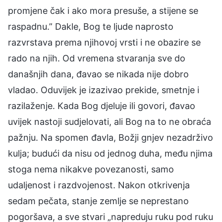
promjene čak i ako mora presuše, a stijene se
raspadnu.” Dakle, Bog te ljude naprosto
razvrstava prema njihovoj vrsti i ne obazire se
rado na njih. Od vremena stvaranja sve do
današnjih dana, đavao se nikada nije dobro
vladao. Oduvijek je izazivao prekide, smetnje i
razilaženje. Kada Bog djeluje ili govori, đavao
uvijek nastoji sudjelovati, ali Bog na to ne obraća
pažnju. Na spomen đavla, Božji gnjev nezadrživo
kulja; budući da nisu od jednog duha, među njima
stoga nema nikakve povezanosti, samo
udaljenost i razdvojenost. Nakon otkrivenja
sedam pečata, stanje zemlje se neprestano
pogoršava, a sve stvari „napreduju ruku pod ruku