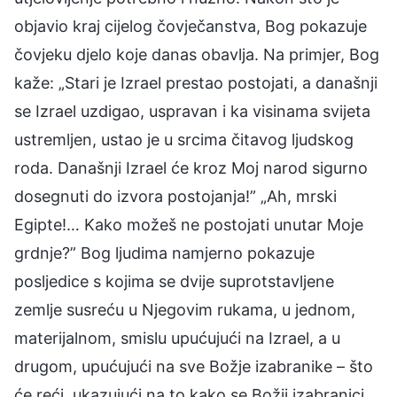
objavio kraj cijelog čovječanstva, Bog pokazuje
čovjeku djelo koje danas obavlja. Na primjer, Bog
kaže: „Stari je Izrael prestao postojati, a današnji
se Izrael uzdigao, uspravan i ka visinama svijeta
ustremljen, ustao je u srcima čitavog ljudskog
roda. Današnji Izrael će kroz Moj narod sigurno
dosegnuti do izvora postojanja!” „Ah, mrski
Egipte!… Kako možeš ne postojati unutar Moje
grdnje?” Bog ljudima namjerno pokazuje
posljedice s kojima se dvije suprotstavljene
zemlje susreću u Njegovim rukama, u jednom,
materijalnom, smislu upućujući na Izrael, a u
drugom, upućujući na sve Božje izabranike – što
će reći, ukazujući na to kako se Božji izabranici