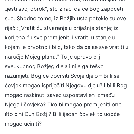
„jesti svoj obrok”, što znači da će Bog započeti
sud. Shodno tome, iz Božjih usta potekle su ove
riječi: „Vratit ću stvaranje u prijašnje stanje; iz
korijena ću sve promijeniti i vratiti u stanje u
kojem je prvotno i bilo, tako da će se sve vratiti u
naručje Mojeg plana.” To je upravo cilj
sveukupnog Božjeg djela i nije ga teško
razumjeti. Bog će dovršiti Svoje djelo – Bi li se
čovjek mogao ispriječiti Njegovu djelu? I bi li Bog
mogao raskinuti savez uspostavljen između
Njega i čovjeka? Tko bi mogao promijeniti ono
što čini Duh Božji? Bi li ijedan čovjek to uopće
mogao učiniti?