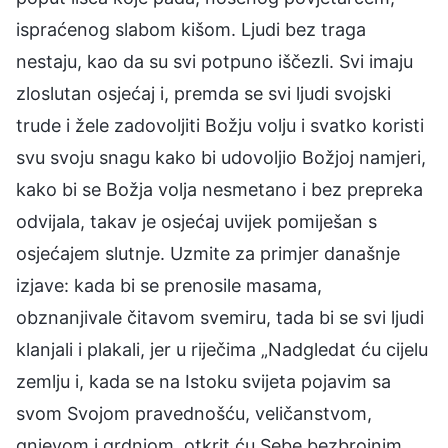
ispraćenog slabom kišom. Ljudi bez traga
nestaju, kao da su svi potpuno iščezli. Svi imaju
zloslutan osjećaj i, premda se svi ljudi svojski
trude i žele zadovoljiti Božju volju i svatko koristi
svu svoju snagu kako bi udovoljio Božjoj namjeri,
kako bi se Božja volja nesmetano i bez prepreka
odvijala, takav je osjećaj uvijek pomiješan s
osjećajem slutnje. Uzmite za primjer današnje
izjave: kada bi se prenosile masama,
obznanjivale čitavom svemiru, tada bi se svi ljudi
klanjali i plakali, jer u riječima „Nadgledat ću cijelu
zemlju i, kada se na Istoku svijeta pojavim sa
svom Svojom pravednošću, veličanstvom,
gnjevom i grdnjom, otkrit ću Sebe bezbrojnim