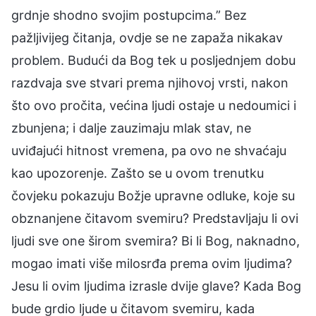
grdnje shodno svojim postupcima.” Bez
pažljivijeg čitanja, ovdje se ne zapaža nikakav
problem. Budući da Bog tek u posljednjem dobu
razdvaja sve stvari prema njihovoj vrsti, nakon
što ovo pročita, većina ljudi ostaje u nedoumici i
zbunjena; i dalje zauzimaju mlak stav, ne
uviđajući hitnost vremena, pa ovo ne shvaćaju
kao upozorenje. Zašto se u ovom trenutku
čovjeku pokazuju Božje upravne odluke, koje su
obznanjene čitavom svemiru? Predstavljaju li ovi
ljudi sve one širom svemira? Bi li Bog, naknadno,
mogao imati više milosrđa prema ovim ljudima?
Jesu li ovim ljudima izrasle dvije glave? Kada Bog
bude grdio ljude u čitavom svemiru, kada