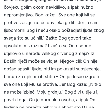
čovjeku golim okom nevidljivo, a ipak nužno i
nepromjenjivo. Bog kaže: „Sve one koji Mi se
protive zasigurno ću dovijeka grditi. Jer ja sam
ljubomorni Bog i neću olako poštedjeti ljude zbog
svega što su učinili.” Zašto Bog govori tako
apsolutnim izrazima? I zašto se On osobno
utjelovio u narodu velikog crvenog zmaja? Iz
Božjih riječi može se vidjeti Njegov cilj: On nije
došao spasiti ljude, niti im pokazati suosjećanje,
brinuti za njih niti ih štititi – On je došao izgrditi
sve one koji Mu se protive. Jer Bog kaže: „Nitko
ne može izbjeći Moju grdnju.” Bog živi u tijelu i,
povrh toga, On je normalna osoba, a ipak On
ljudima ne oprašta njihovu slabost što Ga ne