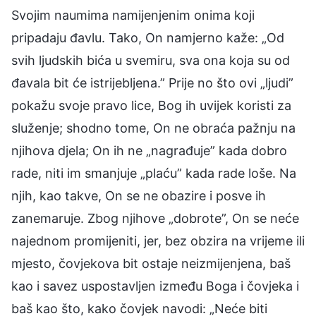
Svojim naumima namijenjenim onima koji
pripadaju đavlu. Tako, On namjerno kaže: „Od
svih ljudskih bića u svemiru, sva ona koja su od
đavala bit će istrijebljena.” Prije no što ovi „ljudi”
pokažu svoje pravo lice, Bog ih uvijek koristi za
služenje; shodno tome, On ne obraća pažnju na
njihova djela; On ih ne „nagrađuje” kada dobro
rade, niti im smanjuje „plaću” kada rade loše. Na
njih, kao takve, On se ne obazire i posve ih
zanemaruje. Zbog njihove „dobrote”, On se neće
najednom promijeniti, jer, bez obzira na vrijeme ili
mjesto, čovjekova bit ostaje neizmijenjena, baš
kao i savez uspostavljen između Boga i čovjeka i
baš kao što, kako čovjek navodi: „Neće biti