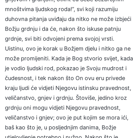
mnoštvima ljudskog roda!”, svi koji razumiju
duhovna pitanja uviđaju da nitko ne može izbjeći
Božju grdnju i da će, nakon što iskuse patnju
grdnje, svi biti odvojeni prema svojoj vrsti.
Uistinu, ovo je korak u Božjem djelu i nitko ga ne
može promijeniti. Kada je Bog stvorio svijet, kada
je vodio ljudski rod, pokazao je Svoju mudrost i
čudesnost, i tek nakon što On ovu eru privede
kraju ljudi će vidjeti Njegovu istinsku pravednost,
veličanstvo, gnjev i grdnju. Štoviše, jedino kroz
grdnju oni mogu vidjeti Njegovu pravednost,
veličanstvo i gnjev; ovo je put kojim se mora ići,
baš kao što je, u posljednjim danima, Božje
utjelovljenje potrebno i nužno. Nakon što je