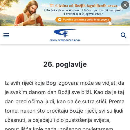
26. poglavlje
26. poglavlje
Iz svih riječi koje Bog izgovara može se vidjeti da
je svakim danom dan Božji sve bliži. Kao da je taj
dan pred očima ljudi, kao da će sutra stići. Prema
tome, nakon što pročitaju Božje riječi, svi su ljudi
užasnuti, a osjećaju i dio pustošenja svijeta,
poput lišća koje pada, nošenog povjetarcem,