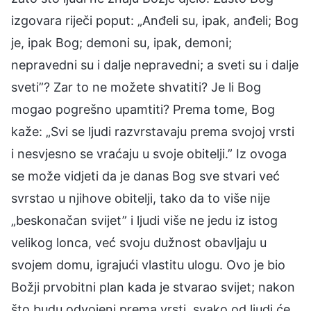
izgovara riječi poput: „Anđeli su, ipak, anđeli; Bog
je, ipak Bog; demoni su, ipak, demoni;
nepravedni su i dalje nepravedni; a sveti su i dalje
sveti”? Zar to ne možete shvatiti? Je li Bog
mogao pogrešno upamtiti? Prema tome, Bog
kaže: „Svi se ljudi razvrstavaju prema svojoj vrsti
i nesvjesno se vraćaju u svoje obitelji.” Iz ovoga
se može vidjeti da je danas Bog sve stvari već
svrstao u njihove obitelji, tako da to više nije
„beskonačan svijet” i ljudi više ne jedu iz istog
velikog lonca, već svoju dužnost obavljaju u
svojem domu, igrajući vlastitu ulogu. Ovo je bio
Božji prvobitni plan kada je stvarao svijet; nakon
što budu odvojeni prema vrsti, svako od ljudi će