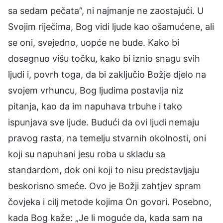
sa sedam pečata”, ni najmanje ne zaostajući. U
Svojim riječima, Bog vidi ljude kao ošamućene, ali
se oni, svejedno, uopće ne bude. Kako bi
dosegnuo višu točku, kako bi iznio snagu svih
ljudi i, povrh toga, da bi zaključio Božje djelo na
svojem vrhuncu, Bog ljudima postavlja niz
pitanja, kao da im napuhava trbuhe i tako
ispunjava sve ljude. Budući da ovi ljudi nemaju
pravog rasta, na temelju stvarnih okolnosti, oni
koji su napuhani jesu roba u skladu sa
standardom, dok oni koji to nisu predstavljaju
beskorisno smeće. Ovo je Božji zahtjev spram
čovjeka i cilj metode kojima On govori. Posebno,
kada Bog kaže: „Je li moguće da, kada sam na