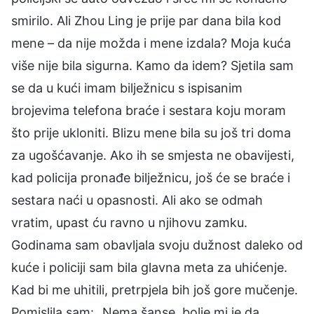
smirilo. Ali Zhou Ling je prije par dana bila kod
mene – da nije možda i mene izdala? Moja kuća
više nije bila sigurna. Kamo da idem? Sjetila sam
se da u kući imam bilježnicu s ispisanim
brojevima telefona braće i sestara koju moram
što prije ukloniti. Blizu mene bila su još tri doma
za ugošćavanje. Ako ih se smjesta ne obavijesti,
kad policija pronađe bilježnicu, još će se braće i
sestara naći u opasnosti. Ali ako se odmah
vratim, upast ću ravno u njihovu zamku.
Godinama sam obavljala svoju dužnost daleko od
kuće i policiji sam bila glavna meta za uhićenje.
Kad bi me uhitili, pretrpjela bih još gore mučenje.
Pomislila sam: „Nema šanse, bolje mi je da