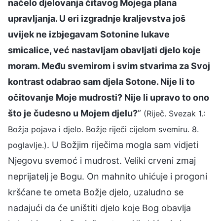
načelo djelovanja čitavog Mojega plana
upravljanja. U eri izgradnje kraljevstva još
uvijek ne izbjegavam Sotonine lukave
smicalice, već nastavljam obavljati djelo koje
moram. Među svemirom i svim stvarima za Svoj
kontrast odabrao sam djela Sotone. Nije li to
očitovanje Moje mudrosti? Nije li upravo to ono
što je čudesno u Mojem djelu?
”
(Riječ. Svezak 1.:
Božja pojava i djelo. Božje riječi cijelom svemiru. 8.
. U Božjim riječima mogla sam vidjeti
poglavlje.)
Njegovu svemoć i mudrost. Veliki crveni zmaj
neprijatelj je Bogu. On mahnito uhićuje i progoni
kršćane te ometa Božje djelo, uzaludno se
nadajući da će uništiti djelo koje Bog obavlja