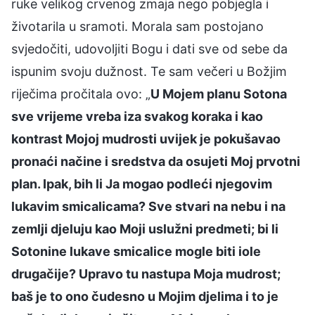
ruke velikog crvenog zmaja nego pobjegla i
životarila u sramoti. Morala sam postojano
svjedočiti, udovoljiti Bogu i dati sve od sebe da
ispunim svoju dužnost. Te sam večeri u Božjim
riječima pročitala ovo: „
U Mojem planu Sotona
sve vrijeme vreba iza svakog koraka i kao
kontrast Mojoj mudrosti uvijek je pokušavao
pronaći načine i sredstva da osujeti Moj prvotni
plan. Ipak, bih li Ja mogao podleći njegovim
lukavim smicalicama? Sve stvari na nebu i na
zemlji djeluju kao Moji uslužni predmeti; bi li
Sotonine lukave smicalice mogle biti iole
drugačije? Upravo tu nastupa Moja mudrost;
baš je to ono čudesno u Mojim djelima i to je