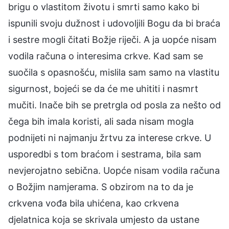
brigu o vlastitom životu i smrti samo kako bi
ispunili svoju dužnost i udovoljili Bogu da bi braća
i sestre mogli čitati Božje riječi. A ja uopće nisam
vodila računa o interesima crkve. Kad sam se
suočila s opasnošću, mislila sam samo na vlastitu
sigurnost, bojeći se da će me uhititi i nasmrt
mučiti. Inače bih se pretrgla od posla za nešto od
čega bih imala koristi, ali sada nisam mogla
podnijeti ni najmanju žrtvu za interese crkve. U
usporedbi s tom braćom i sestrama, bila sam
nevjerojatno sebična. Uopće nisam vodila računa
o Božjim namjerama. S obzirom na to da je
crkvena vođa bila uhićena, kao crkvena
djelatnica koja se skrivala umjesto da ustane