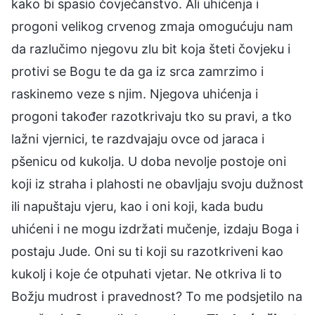
kako bi spasio čovječanstvo. Ali uhićenja i
progoni velikog crvenog zmaja omogućuju nam
da razlučimo njegovu zlu bit koja šteti čovjeku i
protivi se Bogu te da ga iz srca zamrzimo i
raskinemo veze s njim. Njegova uhićenja i
progoni također razotkrivaju tko su pravi, a tko
lažni vjernici, te razdvajaju ovce od jaraca i
pšenicu od kukolja. U doba nevolje postoje oni
koji iz straha i plahosti ne obavljaju svoju dužnost
ili napuštaju vjeru, kao i oni koji, kada budu
uhićeni i ne mogu izdržati mučenje, izdaju Boga i
postaju Jude. Oni su ti koji su razotkriveni kao
kukolj i koje će otpuhati vjetar. Ne otkriva li to
Božju mudrost i pravednost? To me podsjetilo na