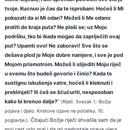
tvoje. Kucnuo je čas da te isprobam: Hoćeš li Mi
pokazati da si Mi odan? Možeš li Me odano
pratiti do kraja puta? Ne plaši se; uz Moju
podršku, tko bi ikada mogao da zapriječiti ovaj
put? Upamti ovo! Ne zaboravi! Sve što se
dešava plod je Moje dobre namjere, i sve je pod
Mojom prismotrom. Možeš li slijediti Moju riječ
u svemu što budeš govorio i činio? Kada te
sustignu iskušenja vatre, hoćeš li kleknuti i
preklinjati? Ili ćeš se šćućuriti, nesposoban
kako bi krenuo dalje?
”
(Riječ. Svezak 1.: Božja
pojava i djelo. Kristove izjave na početku. 10.
. Čitajući Božje riječi shvatila sam da je
poglavlje.)
moj rast vrlo mal i da mi nedostaje prava vjera.