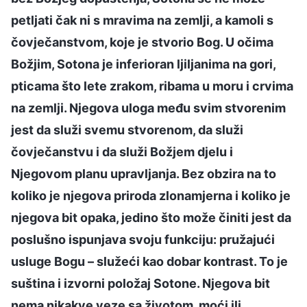
petljati čak ni s mravima na zemlji, a kamoli s
čovječanstvom, koje je stvorio Bog. U očima
Božjim, Sotona je inferioran ljiljanima na gori,
pticama što lete zrakom, ribama u moru i crvima
na zemlji. Njegova uloga među svim stvorenim
jest da služi svemu stvorenom, da služi
čovječanstvu i da služi Božjem djelu i
Njegovom planu upravljanja. Bez obzira na to
koliko je njegova priroda zlonamjerna i koliko je
njegova bit opaka, jedino što može činiti jest da
poslušno ispunjava svoju funkciju: pružajući
usluge Bogu – služeći kao dobar kontrast. To je
suština i izvorni položaj Sotone. Njegova bit
nema nikakve veze sa životom, moći ili