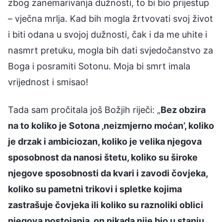
zbog zanemarivanja dužnosti, to bi bio prijestup
– vječna mrlja. Kad bih mogla žrtvovati svoj život
i biti odana u svojoj dužnosti, čak i da me uhite i
nasmrt pretuku, mogla bih dati svjedočanstvo za
Boga i posramiti Sotonu. Moja bi smrt imala
vrijednost i smisao!
Tada sam pročitala još Božjih riječi: „
Bez obzira
na to koliko je Sotona ‚neizmjerno moćan’, koliko
je drzak i ambiciozan, koliko je velika njegova
sposobnost da nanosi štetu, koliko su široke
njegove sposobnosti da kvari i zavodi čovjeka,
koliko su pametni trikovi i spletke kojima
zastrašuje čovjeka ili koliko su raznoliki oblici
njegova postojanja, on nikada nije bio u stanju