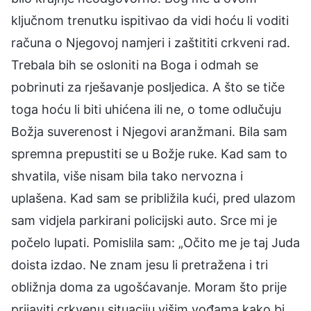
ključnom trenutku ispitivao da vidi hoću li voditi
računa o Njegovoj namjeri i zaštititi crkveni rad.
Trebala bih se osloniti na Boga i odmah se
pobrinuti za rješavanje posljedica. A što se tiče
toga hoću li biti uhićena ili ne, o tome odlučuju
Božja suverenost i Njegovi aranžmani. Bila sam
spremna prepustiti se u Božje ruke. Kad sam to
shvatila, više nisam bila tako nervozna i
uplašena. Kad sam se približila kući, pred ulazom
sam vidjela parkirani policijski auto. Srce mi je
počelo lupati. Pomislila sam: „Očito me je taj Juda
doista izdao. Ne znam jesu li pretražena i tri
obližnja doma za ugošćavanje. Moram što prije
prijaviti crkvenu situaciju višim vođama kako bi