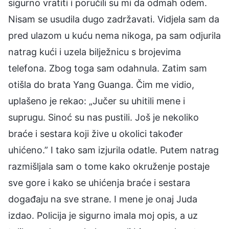
sigurno vratiti i poručili su mi da odmah odem.
Nisam se usudila dugo zadržavati. Vidjela sam da
pred ulazom u kuću nema nikoga, pa sam odjurila
natrag kući i uzela bilježnicu s brojevima
telefona. Zbog toga sam odahnula. Zatim sam
otišla do brata Yang Guanga. Čim me vidio,
uplašeno je rekao: „Jučer su uhitili mene i
suprugu. Sinoć su nas pustili. Još je nekoliko
braće i sestara koji žive u okolici također
uhićeno.” I tako sam izjurila odatle. Putem natrag
razmišljala sam o tome kako okruženje postaje
sve gore i kako se uhićenja braće i sestara
događaju na sve strane. I mene je onaj Juda
izdao. Policija je sigurno imala moj opis, a uz