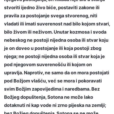
stvoriti ijedno živo biće, postaviti zakone ili
pravila za postojanje svega stvorenog, niti
vladati ili imati suverenost nad bilo kojom stvari,
bilo živom ili neživom. Unutar kozmosa i svoda
nebeskog ne postoji nijedna osoba ili stvar koju
je on doveo u postojanje ili koja postoji zbog
njega; ne postoji nijedna osoba ili stvar koja je
pod njegovom suverenošću ili kojom on
upravlja. Naprotiv, ne samo da on mora postojati
pod Božjom vlašću, već se mora i pokoravati
svim Božjim zapovijedima i naredbama. Bez
Božjeg dopuštenja, Sotona ne može lako
dotaknuti ni kap vode ni zrno pijeska na zemlji;
bez Božjeg dopuštenja, Sotona se ne može