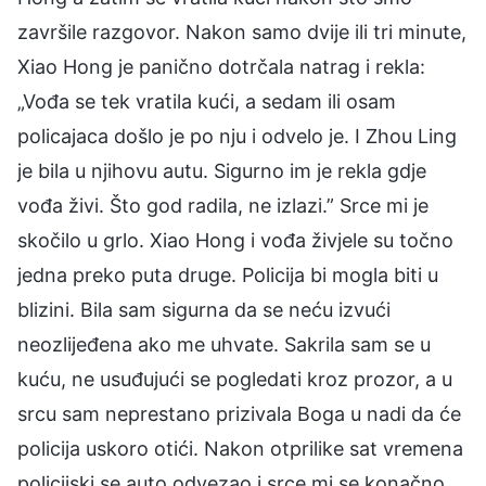
završile razgovor. Nakon samo dvije ili tri minute,
Xiao Hong je panično dotrčala natrag i rekla:
„Vođa se tek vratila kući, a sedam ili osam
policajaca došlo je po nju i odvelo je. I Zhou Ling
je bila u njihovu autu. Sigurno im je rekla gdje
vođa živi. Što god radila, ne izlazi.” Srce mi je
skočilo u grlo. Xiao Hong i vođa živjele su točno
jedna preko puta druge. Policija bi mogla biti u
blizini. Bila sam sigurna da se neću izvući
neozlijeđena ako me uhvate. Sakrila sam se u
kuću, ne usuđujući se pogledati kroz prozor, a u
srcu sam neprestano prizivala Boga u nadi da će
policija uskoro otići. Nakon otprilike sat vremena
policijski se auto odvezao i srce mi se konačno