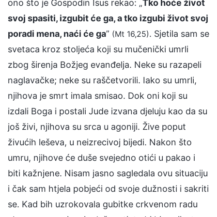
ono što je Gospodin Isus rekao: „
Tko hoće život
svoj spasiti, izgubit će ga, a tko izgubi život svoj
poradi mena, naći će ga
”
. Sjetila sam se
(Mt 16,25)
svetaca kroz stoljeća koji su mučenički umrli
zbog širenja Božjeg evanđelja. Neke su razapeli
naglavačke; neke su raščetvorili. Iako su umrli,
njihova je smrt imala smisao. Dok oni koji su
izdali Boga i postali Jude izvana djeluju kao da su
još živi, njihova su srca u agoniji. Žive poput
živućih leševa, u neizrecivoj bijedi. Nakon što
umru, njihove će duše svejedno otići u pakao i
biti kažnjene. Nisam jasno sagledala ovu situaciju
i čak sam htjela pobjeći od svoje dužnosti i sakriti
se. Kad bih uzrokovala gubitke crkvenom radu