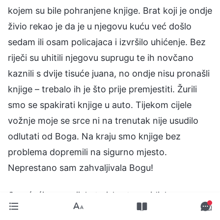
kojem su bile pohranjene knjige. Brat koji je ondje
živio rekao je da je u njegovu kuću već došlo
sedam ili osam policajaca i izvršilo uhićenje. Bez
riječi su uhitili njegovu suprugu te ih novčano
kaznili s dvije tisuće juana, no ondje nisu pronašli
knjige – trebalo ih je što prije premjestiti. Žurili
smo se spakirati knjige u auto. Tijekom cijele
vožnje moje se srce ni na trenutak nije usudilo
odlutati od Boga. Na kraju smo knjige bez
problema dopremili na sigurno mjesto.
Neprestano sam zahvaljivala Bogu!
Osvrćući se na cijelo to iskustvo, vidjela sam
Božju mudrost i svemoć, kao i koliko je moja