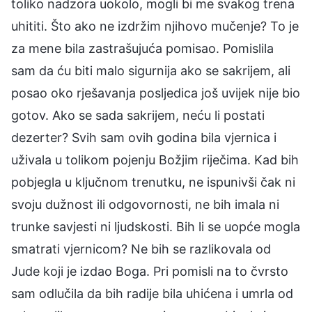
toliko nadzora uokolo, mogli bi me svakog trena
uhititi. Što ako ne izdržim njihovo mučenje? To je
za mene bila zastrašujuća pomisao. Pomislila
sam da ću biti malo sigurnija ako se sakrijem, ali
posao oko rješavanja posljedica još uvijek nije bio
gotov. Ako se sada sakrijem, neću li postati
dezerter? Svih sam ovih godina bila vjernica i
uživala u tolikom pojenju Božjim riječima. Kad bih
pobjegla u ključnom trenutku, ne ispunivši čak ni
svoju dužnost ili odgovornosti, ne bih imala ni
trunke savjesti ni ljudskosti. Bih li se uopće mogla
smatrati vjernicom? Ne bih se razlikovala od
Jude koji je izdao Boga. Pri pomisli na to čvrsto
sam odlučila da bih radije bila uhićena i umrla od