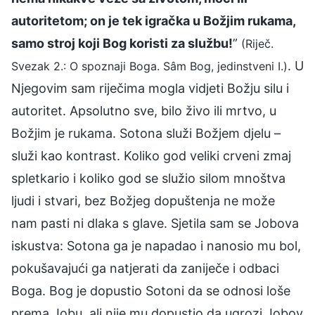
autoritetom; on je tek igračka u Božjim rukama,
samo stroj koji Bog koristi za službu!
”
(Riječ.
. U
Svezak 2.: O spoznaji Boga. Sâm Bog, jedinstveni I.)
Njegovim sam riječima mogla vidjeti Božju silu i
autoritet. Apsolutno sve, bilo živo ili mrtvo, u
Božjim je rukama. Sotona služi Božjem djelu –
služi kao kontrast. Koliko god veliki crveni zmaj
spletkario i koliko god se služio silom mnoštva
ljudi i stvari, bez Božjeg dopuštenja ne može
nam pasti ni dlaka s glave. Sjetila sam se Jobova
iskustva: Sotona ga je napadao i nanosio mu bol,
pokušavajući ga natjerati da zaniječe i odbaci
Boga. Bog je dopustio Sotoni da se odnosi loše
prema Jobu, ali nije mu dopustio da ugrozi Jobov