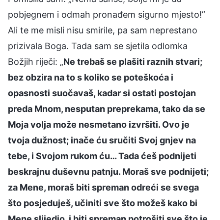
pobjegnem i odmah pronađem sigurno mjesto!”
Ali te me misli nisu smirile, pa sam neprestano
prizivala Boga. Tada sam se sjetila odlomka
Božjih riječi: „
Ne trebaš se plašiti raznih stvari;
bez obzira na to s koliko se poteškoća i
opasnosti suočavaš, kadar si ostati postojan
preda Mnom, nesputan preprekama, tako da se
Moja volja može nesmetano izvršiti. Ovo je
tvoja dužnost; inače ću sručiti Svoj gnjev na
tebe, i Svojom rukom ću… Tada ćeš podnijeti
beskrajnu duševnu patnju. Moraš sve podnijeti;
za Mene, moraš biti spreman odreći se svega
što posjeduješ, učiniti sve što možeš kako bi
Mene slijedio, i biti spreman potrošiti sve što je