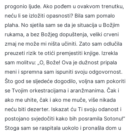
progonio ljude. Ako pođem u ovakvom trenutku,
neću li se izložiti opasnosti? Bila sam pomalo
plaha. No sjetila sam se da je situacija u Božjim
rukama, a bez Božjeg dopuštenja, veliki crveni
zmaj ne može mi ništa učiniti. Zato sam odlučila
preuzeti rizik te otići premjestiti knjige. Izrekla
sam molitvu: „O, Bože! Ova je dužnost pripala
meni i spremna sam ispuniti svoju odgovornost.
Što god se sljedeće dogodilo, voljna sam pokoriti
se Tvojim orkestracijama i aranžmanima. Čak i
ako me uhite, čak i ako me muče, više nikada
neću biti dezerter. Iskazat ću Ti svoju odanost i
postojano svjedočiti kako bih posramila Sotonu!”
Stoga sam se raspitala uokolo i pronašla dom u