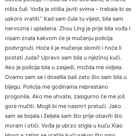
ništa čuli. Vođa je otišla javiti svima – trebala bi se
uskoro vratiti.” Kad sam čula tu vijest, bila sam
nervozna i uplašena. Zhou Ling je prije bila vođa i
nisam znala kakvom će je mučenju policija
podvrgnuti. Hoće li je mučenje slomiti i hoće li
postati Juda? Upravo sam bila u njezinoj kući.
Ako je policija bila u zasjedi, možda me vidjela.
Ovamo sam se i doselila baš zato što sam bila u
bijegu. Policija me godinama neprestano
progonila. Ako me uhvate, zasigurno će me još
gore mučiti. Mogli bi me nasmrt pretući. Jako
sam se bojala i željela sam što prije obaviti što
moram i otići. Vođa je ubrzo stigla u kuću Xiao
Hong a zatim se vratila kući nakon što smo