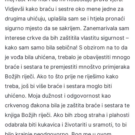
Vidjevši kako braću i sestre oko mene jedne za
drugima uhićuju, uplašila sam se i htjela pronaći
sigurno mjesto da se sakrijem. Zanemarivala sam
interese crkve da bih zaštitila vlastitu sigurnost –
kako sam samo bila sebična! S obzirom na to da
je vođa bila uhićena, trebalo je obavijestiti mnogo
braće i sestara te premjestiti mnoštvo primjeraka
Božjih riječi. Ako to što prije ne riješimo kako
treba, još bi više braće i sestara moglo biti
uhićeno. Moja dužnost i odgovornost kao
crkvenog đakona bila je zaštita braće i sestara te
knjiga Božjih riječi. Ako bih zbog straha i plahosti
odabrala biti kukavica i životariti u sramoti, to bi
bilo krajnje neodgovorno. Bog me u ovom