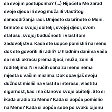
sa svojim postupcima? (…) Niječete Me zarad
svoje djece ili svog muža ili vlastitog
samoodržanja radi. Umjesto da brinete o Meni,
brinete o svojoj obitelji, svojoj djeci, svom
statusu, svojoj budućnosti i vlastitom
zadovoljstvu. Kada ste uopće pomislili na mene
dok ste govorili ili radili? U hladnim danima vaše
se misli okreću prema djeci, mužu, ženi ili
roditeljima. Ni vrućih dana za mene nema
mjesta u vašim mislima. Dok obavljaš svoju
dužnost misliš na vlastite interese, vlastitu
sigurnost, kao i na članove svoje obitelji. Što si
ikada uradio za Mene? Kada si uopće pomislio
na Mene? Kada si uopće sebe po svaku cijenu