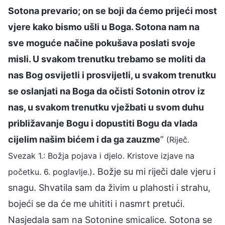
Sotona prevario; on se boji da ćemo prijeći most
vjere kako bismo ušli u Boga. Sotona nam na
sve moguće načine pokušava poslati svoje
misli. U svakom trenutku trebamo se moliti da
nas Bog osvijetli i prosvijetli, u svakom trenutku
se oslanjati na Boga da očisti Sotonin otrov iz
nas, u svakom trenutku vježbati u svom duhu
približavanje Bogu i dopustiti Bogu da vlada
cijelim našim bićem i da ga zauzme
”
(Riječ.
Svezak 1.: Božja pojava i djelo. Kristove izjave na
. Božje su mi riječi dale vjeru i
početku. 6. poglavlje.)
snagu. Shvatila sam da živim u plahosti i strahu,
bojeći se da će me uhititi i nasmrt pretući.
Nasjedala sam na Sotonine smicalice. Sotona se