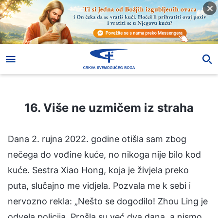
16. Više ne uzmičem iz straha
16. Više ne uzmičem iz straha
Dana 2. rujna 2022. godine otišla sam zbog
nečega do vođine kuće, no nikoga nije bilo kod
kuće. Sestra Xiao Hong, koja je živjela preko
puta, slučajno me vidjela. Pozvala me k sebi i
nervozno rekla: „Nešto se dogodilo! Zhou Ling je
odvela policija. Prošla su već dva dana, a nismo