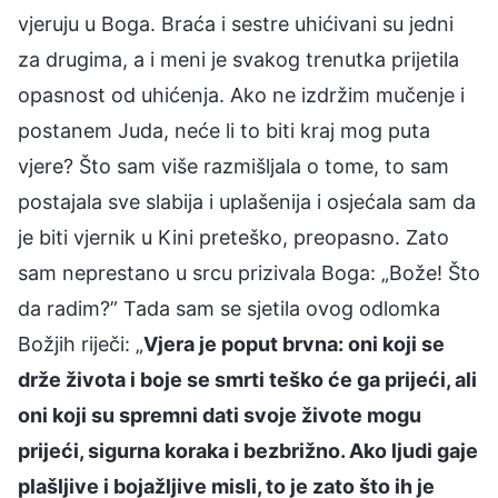
vjeruju u Boga. Braća i sestre uhićivani su jedni
za drugima, a i meni je svakog trenutka prijetila
opasnost od uhićenja. Ako ne izdržim mučenje i
postanem Juda, neće li to biti kraj mog puta
vjere? Što sam više razmišljala o tome, to sam
postajala sve slabija i uplašenija i osjećala sam da
je biti vjernik u Kini preteško, preopasno. Zato
sam neprestano u srcu prizivala Boga: „Bože! Što
da radim?” Tada sam se sjetila ovog odlomka
Božjih riječi: „
Vjera je poput brvna: oni koji se
drže života i boje se smrti teško će ga prijeći, ali
oni koji su spremni dati svoje živote mogu
prijeći, sigurna koraka i bezbrižno. Ako ljudi gaje
plašljive i bojažljive misli, to je zato što ih je