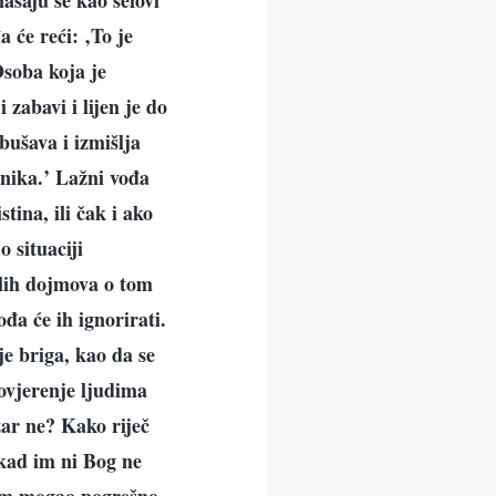
ašaju se kao šefovi
 će reći: ‚To je
Osoba koja je
 zabavi i lijen je do
bušava i izmišlja
rnika.’ Lažni vođa
tina, ili čak i ako
o situaciji
ošlih dojmova o tom
đa će ih ignorirati.
je briga, kao da se
ovjerenje ljudima
zar ne? Kako riječ
 kad im ni Bog ne