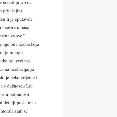
reba dati pravo da
m prijašnjim
su li je sputavale
 i sestre u našoj
emena za sve.”
 nije bila osoba koja
joj je mnogo
itko ne izvršava
icama neobavljanja
lo je neko vrijeme i
ija s dužnošću Liu
 se u potpunosti
i detalji posla nisu
, morala sam se