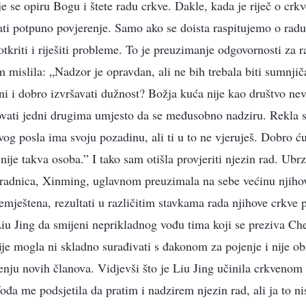
je se opiru Bogu i štete radu crkve. Dakle, kada je riječ o crk
i potpuno povjerenje. Samo ako se doista raspitujemo o radu
kriti i riješiti probleme. To je preuzimanje odgovornosti za r
am mislila: „Nadzor je opravdan, ali ne bih trebala biti sumnj
tini i dobro izvršavati dužnost? Božja kuća nije kao društvo ne
erovati jedni drugima umjesto da se međusobno nadziru. Rekla s
vog posla ima svoju pozadinu, ali ti u to ne vjeruješ. Dobro ću 
 nije takva osoba.” I tako sam otišla provjeriti njezin rad. Ub
uradnica, Xinming, uglavnom preuzimala na sebe većinu njiho
ještena, rezultati u različitim stavkama rada njihove crkve po
iu Jing da smijeni neprikladnog vođu tima koji se preziva Chen
Nije mogla ni skladno surađivati s đakonom za pojenje i nije o
enju novih članova. Vidjevši što je Liu Jing učinila crkvenom
ođa me podsjetila da pratim i nadzirem njezin rad, ali ja to n