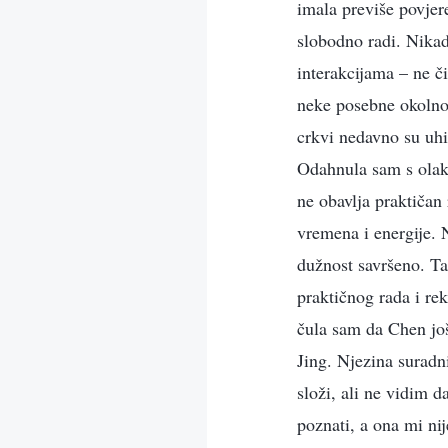
imala previše povjere
slobodno radi. Nikad
interakcijama – ne či
neke posebne okolnos
crkvi nedavno su uhi
Odahnula sam s olakš
ne obavlja praktičan
vremena i energije. N
dužnost savršeno. Ta
praktičnog rada i re
čula sam da Chen još
Jing. Njezina suradn
složi, ali ne vidim d
poznati, a ona mi ni