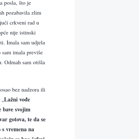
 posla, što je
mah pozabavila zlim
jući crkveni rad u
pće nije istinski
sti. Imala sam udjela
o sam imala previše
adu. Odmah sam otišla
posao bez nadzora ili
Lažni vođe
 „
e bave svojim
ar gotova, te da se
o s vremena na