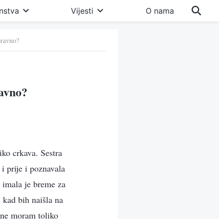
nstva
Vijesti
O nama
pravno?
ravno?
iko crkava. Sestra
i prije i poznavala
 i imala je breme za
 kad bih naišla na
 ne moram toliko