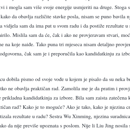
rkvi i mogla sam više svoje energije usmjeriti na druge. Stoga 
o kako da obavlja različite stavke posla, nisam se puno bavila 
a vidjela sam da ima put u svom radu i da postiže rezultate u 
irilo. Mislila sam da će, čak i ako ne provjeravam stvari, moći
e na koje naiđe. Tako puna tri mjeseca nisam detaljno provjera
 odgovorna, čak sam je i preporučila kao kandidatkinju za izbo
u dobila pismo od svoje vođe u kojem je pisalo da su neka brać
tko ne obavlja praktičan rad. Zamolila me je da pratim i provj
e prikladna kandidatkinja za izbore. Bila sam zaista zatečena 
tičan rad? Kako je to moguće? Ako je tako, kako je njezina c
tizala rezultate u radu? Sestra Wu Xinming, njezina suradnica
ko da nije previše upoznata s poslom. Nije li Liu Jing nosila s