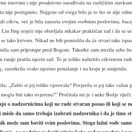
enu imovinu i nije proaktivno surađivala na različitim stavkama
ta nije postignuto. Najgore od svega bilo je to što se nije od
ali crkvu, već je bila zauzeta svojim osobnim poslovima, baca
Liu Jing uopće nije obavljala nikakav praktičan rad i da se uo
 se tako krivom. Nikad ne bih pomislila da će stvari tako ispa
inila sam prijestupe pred Bogom. Također sam mrzila sebe št
m ranije pratila njezin rad. To je toliko naštetilo crkvenom r
g, razotkrila svako njezino ponašanje i na kraju je smijenila.
a: „Zašto si joj toliko vjerovala? Povjerila si joj tako važan 
 mogla biti tako uvjerena?” Pročitala mi je i neke Božje riječi:
uju o nadzornicima koji ne rade stvaran posao ili koji se n
misle da samo trebaju izabrati nadzornika i da je time stv
ik može sam baviti svim poslovima. Stoga lažni vođe sam