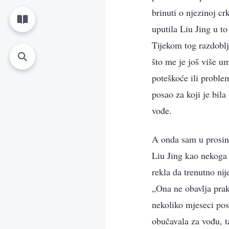
brinuti o njezinoj c
uputila Liu Jing u t
Tijekom tog razdoblj
što me je još više um
poteškoće ili problem
posao za koji je bila
vođe.
A onda sam u prosinc
Liu Jing kao nekoga 
rekla da trenutno nij
„Ona ne obavlja prak
nekoliko mjeseci pos
obučavala za vođu, ta