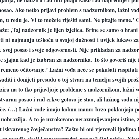
janja, ne nadziru rad niti pitaju kako rad napreduje i pon
 posao. Ako netko prijavi problem s nadzornikom, lažni vođa
 u redu je. Vi to možete riješiti sami. Ne pitajte mene.’ 
že: ‚Taj nadzornik je lijen izjelica. Brine se samo o hrani i
eti ni najmanju teškoću u svojoj dužnosti i uvijek lukavo za
e svoj posao i svoje odgovornosti. Nije prikladan za nadzo
je sjajan kad je izabran za nadzornika. To što govoriš nije is
vremeno očitovanje.’ Lažni vođa neće se pokušati raspitati 
suditi i donijeti presudu o toj stvari na temelju svojih pr
ira na to tko prijavljuje probleme s nadzornikom, lažni vo
tvaran posao i rad crkve gotovo je stao, ali lažnog vođu ni
tiče. (…) Lažni vođe imaju kobnu manu: brzo poklanjaju p
h uobrazilja. A to je uzrokovano nerazumijevanjem istine, 
t iskvarenog čovječanstva? Zašto bi oni vjerovali ljudima