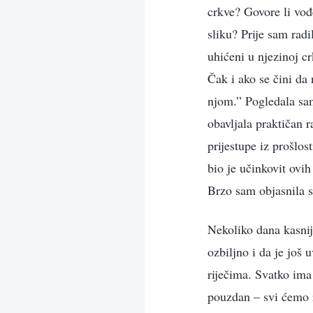
crkve? Govore li vođ
sliku? Prije sam radi
uhićeni u njezinoj c
Čak i ako se čini da 
njom.” Pogledala sam 
obavljala praktičan 
prijestupe iz prošlos
bio je učinkovit ovi
Brzo sam objasnila s
Nekoliko dana kasnij
ozbiljno i da je još
riječima. Svatko ima
pouzdan – svi ćemo r