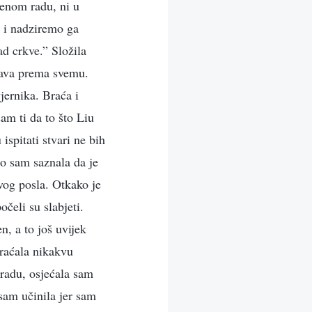
venom radu, ni u
 i nadziremo ga
ad crkve.” Složila
ičava prema svemu.
vjernika. Braća i
am ti da to što Liu
ispitati stvari ne bih
rzo sam saznala da je
vog posla. Otkako je
čeli su slabjeti.
, a to još uvijek
braćala nikakvu
 radu, osjećala sam
isam učinila jer sam