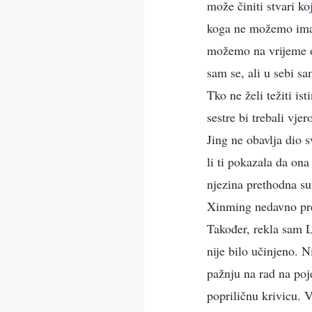
može činiti stvari ko
koga ne možemo imat
možemo na vrijeme ot
sam se, ali u sebi s
Tko ne želi težiti is
sestre bi trebali vj
Jing ne obavlja dio s
li ti pokazala da ona
njezina prethodna s
Xinming nedavno prem
Također, rekla sam L
nije bilo učinjeno. 
pažnju na rad na poj
popriličnu krivicu. V