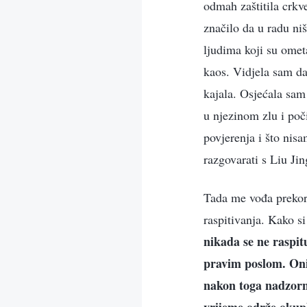
odmah zaštitila crkv
značilo da u radu niš
ljudima koji su omet
kaos. Vidjela sam da 
kajala. Osjećala sam
u njezinom zlu i poč
povjerenja i što nisa
razgovarati s Liu Jin
Tada me vođa prekoril
raspitivanja. Kako si
nikada se ne raspit
pravim poslom. Oni 
nakon toga nadzorn