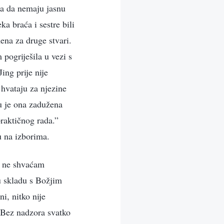
 a da nemaju jasnu
a braća i sestre bili
ena za druge stvari.
 pogriješila u vezi s
ing prije nije
 hvataju za njezine
ju je ona zadužena
praktičnog rada.”
u na izborima.
ad ne shvaćam
u skladu s Božjim
i, nitko nije
. Bez nadzora svatko