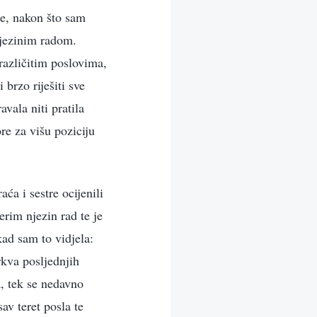
se, nakon što sam
njezinim radom.
različitim poslovima,
 brzo riješiti sve
vala niti pratila
re za višu poziciju
a i sestre ocijenili
erim njezin rad te je
kad sam to vidjela:
rkva posljednjih
, tek se nedavno
av teret posla te