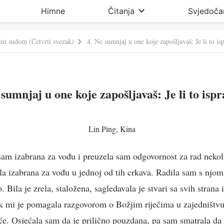
Himne
Čitanja
Svjedoča
vim sudom (Četvrti svezak)
4. Ne sumnjaj u one koje zapošljavaš: Je li to is
 sumnjaj u one koje zapošljavaš: Je li to isp
Lin Ping, Kina
sam izabrana za vođu i preuzela sam odgovornost za rad nekol
la izabrana za vođu u jednoj od tih crkava. Radila sam s njom 
. Bila je zrela, staložena, sagledavala je stvari sa svih strana
k mi je pomagala razgovorom o Božjim riječima u zajedništvu
će. Osjećala sam da je prilično pouzdana, pa sam smatrala da