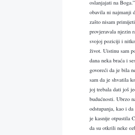
oslanjajati na Boga.
obavila ni najmanji d
zašto nisam primijet
provjeravala njezin 
svojoj poziciji i nit
život. Uistinu sam p
dana neka braća i ses
govoreći da je bila 
sam da je shvatila ko
joj trebala dati još j
budućnosti. Ubrzo na
odstupanja, kao i da 
je kasnije otpustila 
da su otkrili neke oz