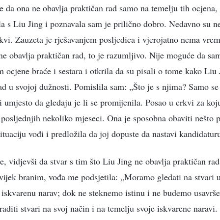
e da ona ne obavlja praktičan rad samo na temelju tih ocjena,
la s Liu Jing i poznavala sam je prilično dobro. Nedavno su nek
rkvi. Zauzeta je rješavanjem posljedica i vjerojatno nema vrem
ne obavlja praktičan rad, to je razumljivo. Nije moguće da sam
ocjene braće i sestara i otkrila da su pisali o tome kako Liu J
rad u svojoj dužnosti. Pomislila sam: „Što je s njima? Samo se
ti umjesto da gledaju je li se promijenila. Posao u crkvi za ko
h posljednjih nekoliko mjeseci. Ona je sposobna obaviti nešto 
ituaciju vođi i predložila da joj dopuste da nastavi kandidatur
e, vidjevši da stvar s tim što Liu Jing ne obavlja praktičan r
 uvijek branim, vođa me podsjetila: „Moramo gledati na stvari 
 iskvarenu narav; dok ne steknemo istinu i ne budemo usavršen
aditi stvari na svoj način i na temelju svoje iskvarene naravi