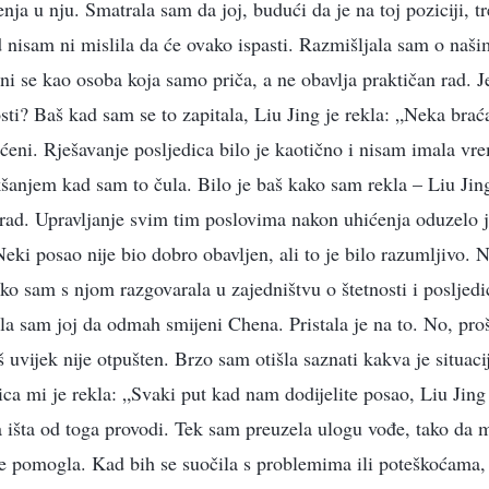
nja u nju. Smatrala sam da joj, budući da je na toj poziciji, t
 nisam ni mislila da će ovako ispasti. Razmišljala sam o naši
ni se kao osoba koja samo priča, a ne obavlja praktičan rad. Je
ti? Baš kad sam se to zapitala, Liu Jing je rekla: „Neka braća
ćeni. Rješavanje posljedica bilo je kaotično i nisam imala vr
anjem kad sam to čula. Bilo je baš kako sam rekla – Liu Jing
 rad. Upravljanje svim tim poslovima nakon uhićenja oduzelo 
eki posao nije bio dobro obavljen, ali to je bilo razumljivo. N
ko sam s njom razgovarala u zajedništvu o štetnosti i posljed
kla sam joj da odmah smijeni Chena. Pristala je na to. No, proš
 uvijek nije otpušten. Brzo sam otišla saznati kakva je situac
ica mi je rekla: „Svaki put kad nam dodijelite posao, Liu Jing
a išta od toga provodi. Tek sam preuzela ulogu vođe, tako da m
je pomogla. Kad bih se suočila s problemima ili poteškoćama