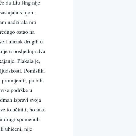
e da Liu Jing nije
sastajala s njom –
am nadzirala niti
predugo ostao na
ve i ulazak drugih u
u je u posljednja dva
kajanje. Plakala je,
ljudskosti. Pomislila
 promijeniti, pa bih
j više podrške u
odmah ispravi svoja
ve to učiniti, no iako
 mi drugi spomenuli
li uhićeni, nije