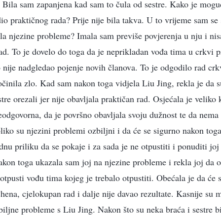
” Bila sam zapanjena kad sam to čula od sestre. Kako je moguć
io praktičnog rada? Prije nije bila takva. U to vrijeme sam se 
ila njezine probleme? Imala sam previše povjerenja u nju i nis
rad. To je dovelo do toga da je neprikladan vođa tima u crkvi 
ko nije nadgledao pojenje novih članova. To je odgodilo rad crk
očinila zlo. Kad sam nakon toga vidjela Liu Jing, rekla je da s
tre orezali jer nije obavljala praktičan rad. Osjećala je veliko 
neodgovorna, da je površno obavljala svoju dužnost te da nema 
liko su njezini problemi ozbiljni i da će se sigurno nakon toga
ednu priliku da se pokaje i za sada je ne otpustiti i ponuditi jo
kon toga ukazala sam joj na njezine probleme i rekla joj da 
otpusti vođu tima kojeg je trebalo otpustiti. Obećala je da će s
Chena, cjelokupan rad i dalje nije davao rezultate. Kasnije su
biljne probleme s Liu Jing. Nakon što su neka braća i sestre bi