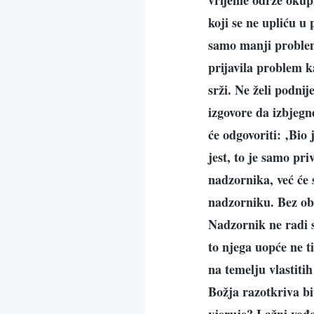
vrijeme održe okupl
koji se ne upliću u
samo manji problem,
prijavila problem ka
srži. Ne želi podnij
izgovore da izbjegn
će odgovoriti: ‚Bio 
jest, to je samo pri
nadzornika, već će 
nadzorniku. Bez obz
Nadzornik ne radi s
to njega uopće ne 
na temelju vlastiti
Božja razotkriva bi