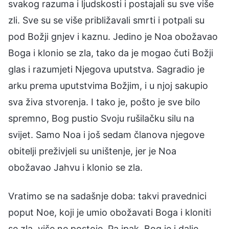
svakog razuma i ljudskosti i postajali su sve više
zli. Sve su se više približavali smrti i potpali su
pod Božji gnjev i kaznu. Jedino je Noa obožavao
Boga i klonio se zla, tako da je mogao čuti Božji
glas i razumjeti Njegova uputstva. Sagradio je
arku prema uputstvima Božjim, i u njoj sakupio
sva živa stvorenja. I tako je, pošto je sve bilo
spremno, Bog pustio Svoju rušilačku silu na
svijet. Samo Noa i još sedam članova njegove
obitelji preživjeli su uništenje, jer je Noa
obožavao Jahvu i klonio se zla.
Vratimo se na sadašnje doba: takvi pravednici
poput Noe, koji je umio obožavati Boga i kloniti
se zla, više ne postoje. Pa ipak, Bog je i dalje