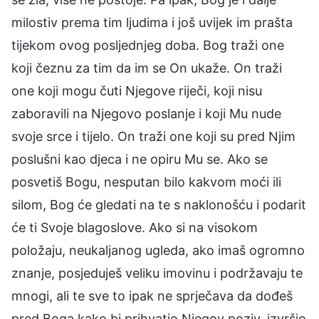
milostiv prema tim ljudima i još uvijek im prašta
tijekom ovog posljednjeg doba. Bog traži one
koji čeznu za tim da im se On ukaže. On traži
one koji mogu čuti Njegove riječi, koji nisu
zaboravili na Njegovo poslanje i koji Mu nude
svoje srce i tijelo. On traži one koji su pred Njim
poslušni kao djeca i ne opiru Mu se. Ako se
posvetiš Bogu, nesputan bilo kakvom moći ili
silom, Bog će gledati na te s naklonošću i podarit
će ti Svoje blagoslove. Ako si na visokom
položaju, neukaljanog ugleda, ako imaš ogromno
znanje, posjeduješ veliku imovinu i podržavaju te
mnogi, ali te sve to ipak ne sprječava da dođeš
pred Boga kako bi prihvatio Njegov poziv, izvršio