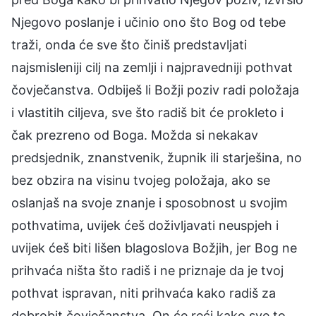
Njegovo poslanje i učinio ono što Bog od tebe
traži, onda će sve što činiš predstavljati
najsmisleniji cilj na zemlji i najpravedniji pothvat
čovječanstva. Odbiješ li Božji poziv radi položaja
i vlastitih ciljeva, sve što radiš bit će prokleto i
čak prezreno od Boga. Možda si nekakav
predsjednik, znanstvenik, župnik ili starješina, no
bez obzira na visinu tvojeg položaja, ako se
oslanjaš na svoje znanje i sposobnost u svojim
pothvatima, uvijek ćeš doživljavati neuspjeh i
uvijek ćeš biti lišen blagoslova Božjih, jer Bog ne
prihvaća ništa što radiš i ne priznaje da je tvoj
pothvat ispravan, niti prihvaća kako radiš za
dobrobit čovječanstva. On će reći kako sve to