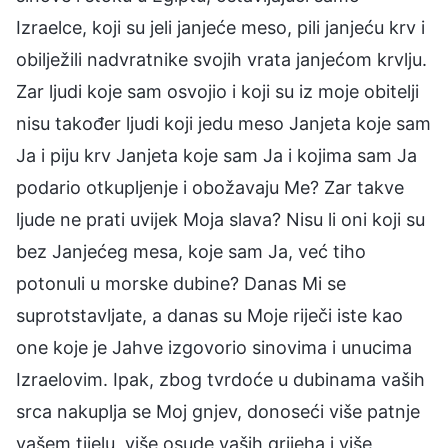
Izraelce, koji su jeli janjeće meso, pili janjeću krv i
obilježili nadvratnike svojih vrata janjećom krvlju.
Zar ljudi koje sam osvojio i koji su iz moje obitelji
nisu također ljudi koji jedu meso Janjeta koje sam
Ja i piju krv Janjeta koje sam Ja i kojima sam Ja
podario otkupljenje i obožavaju Me? Zar takve
ljude ne prati uvijek Moja slava? Nisu li oni koji su
bez Janjećeg mesa, koje sam Ja, već tiho
potonuli u morske dubine? Danas Mi se
suprotstavljate, a danas su Moje riječi iste kao
one koje je Jahve izgovorio sinovima i unucima
Izraelovim. Ipak, zbog tvrdoće u dubinama vaših
srca nakuplja se Moj gnjev, donoseći više patnje
vašem tijelu, više osude vaših grijeha i više