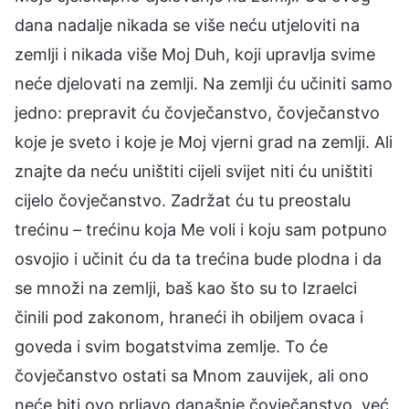
dana nadalje nikada se više neću utjeloviti na
zemlji i nikada više Moj Duh, koji upravlja svime
neće djelovati na zemlji. Na zemlji ću učiniti samo
jedno: prepravit ću čovječanstvo, čovječanstvo
koje je sveto i koje je Moj vjerni grad na zemlji. Ali
znajte da neću uništiti cijeli svijet niti ću uništiti
cijelo čovječanstvo. Zadržat ću tu preostalu
trećinu – trećinu koja Me voli i koju sam potpuno
osvojio i učinit ću da ta trećina bude plodna i da
se množi na zemlji, baš kao što su to Izraelci
činili pod zakonom, hraneći ih obiljem ovaca i
goveda i svim bogatstvima zemlje. To će
čovječanstvo ostati sa Mnom zauvijek, ali ono
neće biti ovo prljavo današnje čovječanstvo, već