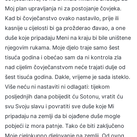
Moj plan upravljanja ni za postojanje čovjeka.
Kad bi čovječanstvo ovako nastavilo, prije ili
kasnije u cijelosti bi ga prožderao đavao, a one
duše koje pripadaju Meni na kraju bi bile uništene
njegovim rukama. Moje djelo traje samo šest
tisuća godina i obećao sam da ni kontrola zla
nad cijelim čovječanstvom neće trajati dulje od
šest tisuća godina. Dakle, vrijeme je sada isteklo.
Više neću ni nastaviti ni odlagati: tijekom
posljednjih dana pobijedit ću Sotonu, vratit ću
svu Svoju slavu i povratiti sve duše koje Mi
pripadaju na zemlji da bi ojađene duše mogle
pobjeći iz mora patnje. Tako će biti zaključeno
Moje cjelokupno djelovanje na zemlji. Od ovog