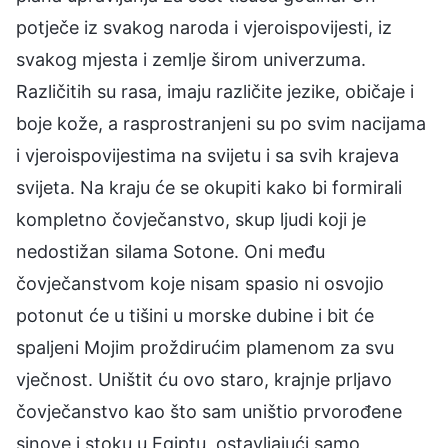
potječe iz svakog naroda i vjeroispovijesti, iz
svakog mjesta i zemlje širom univerzuma.
Različitih su rasa, imaju različite jezike, običaje i
boje kože, a rasprostranjeni su po svim nacijama
i vjeroispovijestima na svijetu i sa svih krajeva
svijeta. Na kraju će se okupiti kako bi formirali
kompletno čovječanstvo, skup ljudi koji je
nedostižan silama Sotone. Oni među
čovječanstvom koje nisam spasio ni osvojio
potonut će u tišini u morske dubine i bit će
spaljeni Mojim proždirućim plamenom za svu
vječnost. Uništit ću ovo staro, krajnje prljavo
čovječanstvo kao što sam uništio prvorođene
sinove i stoku u Egiptu, ostavljajući samo