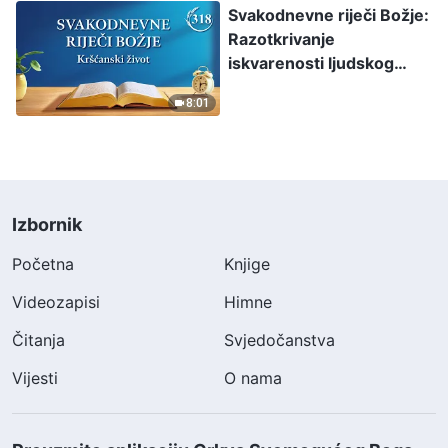
Svakodnevne riječi Božje:
Razotkrivanje
iskvarenosti ljudskog
roda, Odlomak 318
8:01
Izbornik
Početna
Knjige
Videozapisi
Himne
Čitanja
Svjedočanstva
Vijesti
O nama