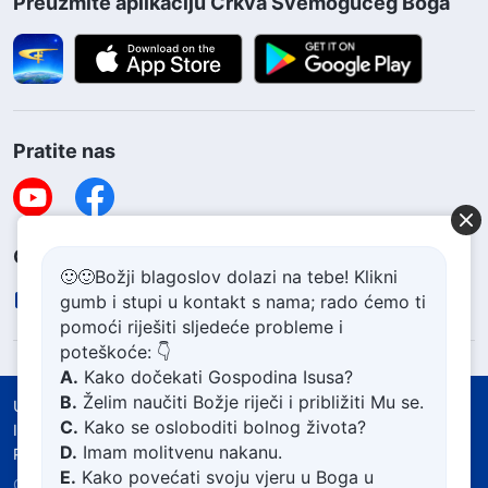
Preuzmite aplikaciju Crkva Svemogućeg Boga
Pratite nas
Obratite nam se
🙂🙂Božji blagoslov dolazi na tebe! Klikni
contact.hr@godfootsteps.org
gumb i stupi u kontakt s nama; rado ćemo ti
pomoći riješiti sljedeće probleme i
poteškoće: 👇
A.
Kako dočekati Gospodina Isusa?
B.
Želim naučiti Božje riječi i približiti Mu se.
Uvjeti korištenja
Politika zaštite privatnosti
C.
Kako se osloboditi bolnog života?
Izjava o autorskim pravima i žigovima
D.
Imam molitvenu nakanu.
Politika o kolačićima
E.
Kako povećati svoju vjeru u Boga u
Copyright © 2026
Crkva Svemogućeg Boga.
Sva