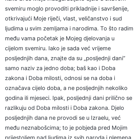
svemiru moglo provoditi prikladnije i savršenije,
otkrivajući Moje riječi, vlast, veličanstvo i sud
ljudima u svim zemljama i narodima. To što radim
među vama početak je Mojeg djelovanja u
cijelom svemiru. Iako je sada već vrijeme
posljednjih dana, znajte da su „posljednji dani”
samo naziv za jedno doba; baš kao i Doba
zakona i Doba milosti, odnosi se na doba i
označava cijelo doba, a ne posljednjih nekoliko
godina ili mjeseci. Ipak, posljednji dani prilično se
razlikuju od Doba milosti i Doba zakona. Djelo
posljednjih dana ne provodi se u Izraelu, već
među neznabošcima; to je pobjeda pred Mojim
prijestoljem nad ljudima iz svih naroda i plemena