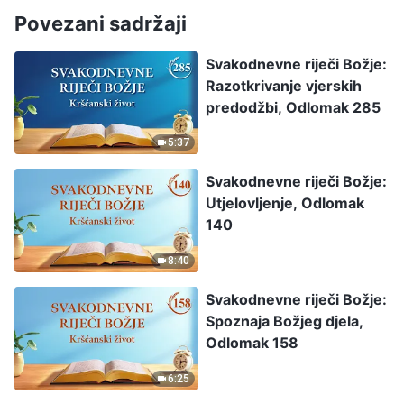
Povezani sadržaji
Svakodnevne riječi Božje:
Razotkrivanje vjerskih
predodžbi, Odlomak 285
5:37
Svakodnevne riječi Božje:
Utjelovljenje, Odlomak
140
8:40
Svakodnevne riječi Božje:
Spoznaja Božjeg djela,
Odlomak 158
6:25