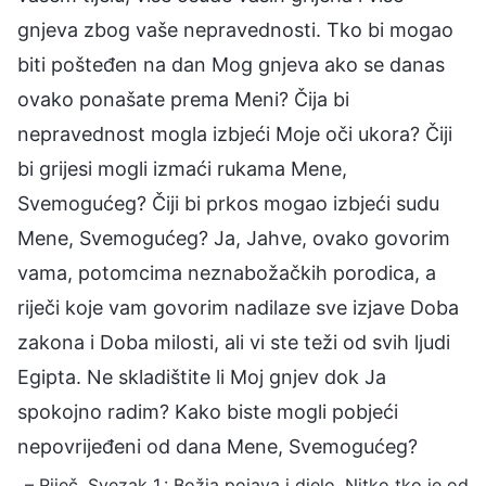
gnjeva zbog vaše nepravednosti. Tko bi mogao
biti pošteđen na dan Mog gnjeva ako se danas
ovako ponašate prema Meni? Čija bi
nepravednost mogla izbjeći Moje oči ukora? Čiji
bi grijesi mogli izmaći rukama Mene,
Svemogućeg? Čiji bi prkos mogao izbjeći sudu
Mene, Svemogućeg? Ja, Jahve, ovako govorim
vama, potomcima neznabožačkih porodica, a
riječi koje vam govorim nadilaze sve izjave Doba
zakona i Doba milosti, ali vi ste teži od svih ljudi
Egipta. Ne skladištite li Moj gnjev dok Ja
spokojno radim? Kako biste mogli pobjeći
nepovrijeđeni od dana Mene, Svemogućeg?
– Riječ. Svezak 1.: Božja pojava i djelo. Nitko tko je od