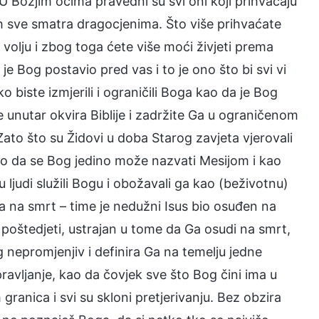
. U Božjim očima pravedni su svi oni koji prihvaćaju
 ih sve smatra dragocjenima. Što više prihvaćate
u volju i zbog toga ćete više moći živjeti prema
je Bog postavio pred vas i to je ono što bi svi vi
ko biste izmjerili i ograničili Boga kao da je Bog
 unutar okvira Biblije i zadržite Ga u ograničenom
ato što su Židovi u doba Starog zavjeta vjerovali
kao da se Bog jedino može nazvati Mesijom i kao
ljudi služili Bogu i obožavali ga kao (beživotnu)
 Ga na smrt – time je nedužni Isus bio osuđen na
o poštedjeti, ustrajan u tome da Ga osudi na smrt,
g nepromjenjiv i definira Ga na temelju jedne
pravljanje, kao da čovjek sve što Bog čini ima u
granica i svi su skloni pretjerivanju. Bez obzira