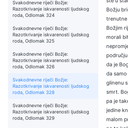
ste u sta
Svakodnevne riječi Božje:
Razotkrivanje iskvarenosti ljudskog
Božju bri
roda, Odlomak 324
trenutne 
Božjim ri
Svakodnevne riječi Božje:
Razotkrivanje iskvarenosti ljudskog
morali bi
roda, Odlomak 325
nepromje
Svakodnevne riječi Božje:
području 
Razotkrivanje iskvarenosti ljudskog
da je Bog
roda, Odlomak 326
da samo O
Svakodnevne riječi Božje:
glinenu s
Razotkrivanje iskvarenosti ljudskog
smrt. Bog
roda, Odlomak 328
pa je tak
Svakodnevne riječi Božje:
jedine kn
Razotkrivanje iskvarenosti ljudskog
roda, Odlomak 329
malom prs