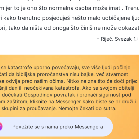
m jer to je ono što normalna osoba može imati. Tren
i kako trenutno posjeduješ nešto malo uobičajene lju
ri, tako da ništa od onoga što činiš ne može dokaza
– Riječ. Svezak 1.:
se katastrofe uporno povećavaju, sve više ljudi počinje
ati da biblijska proročanstva nisu bajke, već stvarnost
se odvija pred našim očima. Nitko ne zna što će doći prije:
šnji dan ili neočekivana katastrofa. Ako sa svojom obitelji
e dočekati Gospodinov povratak i pronaći sigurnost pod
m zaštitom, kliknite na Messenger kako biste se pridružili
 skupini za proučavanje. Nemojte čekati do sutra.
Povežite se s nama preko Messengera