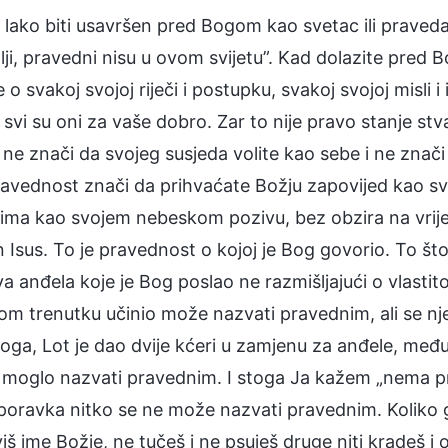
ko lako biti usavršen pred Bogom kao svetac ili prave
ji, pravedni nisu u ovom svijetu”. Kad dolazite pred B
e o svakoj svojoj riječi i postupku, svakoj svojoj misli
 svi su oni za vaše dobro. Zar to nije pravo stanje stv
ne znači da svojeg susjeda volite kao sebe i ne znači 
ravednost znači da prihvaćate Božju zapovijed kao sv
ima kao svojem nebeskom pozivu, bez obzira na vrijeme
 Isus. To je pravednost o kojoj je Bog govorio. To št
a anđela koje je Bog poslao ne razmišljajući o vlasti
 tom trenutku učinio može nazvati pravednim, ali se 
 Boga, Lot je dao dvije kćeri u zamjenu za anđele, me
i moglo nazvati pravednim. I stoga Ja kažem „nema pr
oporavka nitko se ne može nazvati pravednim. Koliko go
iš ime Božje, ne tučeš i ne psuješ druge niti kradeš i 