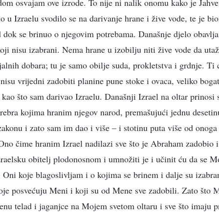
dom osvajam ove izrode. To nije ni nalik onomu kako je Jahve
o u Izraelu svodilo se na darivanje hrane i žive vode, te je bi
d dok se brinuo o njegovim potrebama. Današnje djelo obavlj
ji nisu izabrani. Nema hrane u izobilju niti žive vode da utaž
jalnih dobara; tu je samo obilje suda, prokletstva i grdnje. Ti c
isu vrijedni zadobiti planine pune stoke i ovaca, veliko bogat
 kao što sam darivao Izraelu. Današnji Izrael na oltar prinosi 
srebra kojima hranim njegov narod, premašujući jednu desetinu
akonu i zato sam im dao i više – i stotinu puta više od onoga 
Ono čime hranim Izrael nadilazi sve što je Abraham zadobio i 
zraelsku obitelj plodonosnom i umnožiti je i učinit ću da se M
. Oni koje blagoslivljam i o kojima se brinem i dalje su izabra
 svoje posvećuju Meni i koji su od Mene sve zadobili. Zato št
đenu telad i jaganjce na Mojem svetom oltaru i sve što imaju 