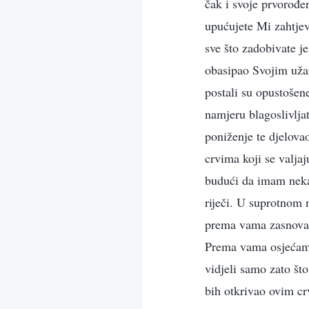
čak i svoje prvorođe
upućujete Mi zahtjeve
sve što zadobivate j
obasipao Svojim užar
postali su opustoše
namjeru blagoslivlja
poniženje te djelov
crvima koji se valjaj
budući da imam nekak
riječi. U suprotnom 
prema vama zasnovan
Prema vama osjećam 
vidjeli samo zato št
bih otkrivao ovim c