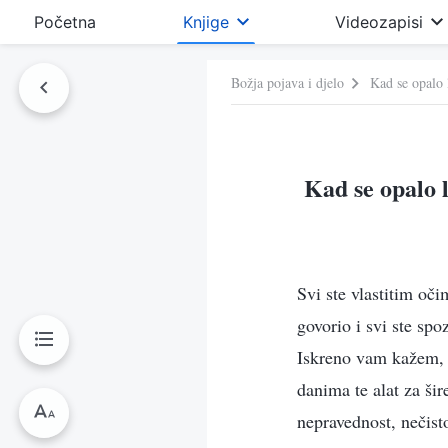
Početna
Knjige
Videozapisi
Božja pojava i djelo
Kad se opalo l
Kad se opalo l
Svi ste vlastitim oč
govorio i svi ste sp
Iskreno vam kažem, v
danima te alat za š
nepravednost, nečist