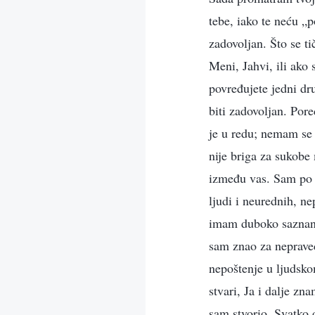
tebe, iako te neću „p
zadovoljan. Što se ti
Meni, Jahvi, ili ako 
povređujete jedni dr
biti zadovoljan. Pore
je u redu; nemam se ž
nije briga za sukob
između vas. Sam po s
ljudi i neurednih, n
imam duboko saznanje
sam znao za nepraved
nepoštenje u ljudsko
stvari, Ja i dalje z
sam stvorio. Svatko 