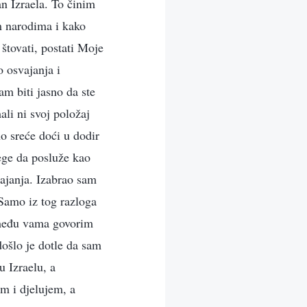
n Izraela. To činim
m narodima i kako
štovati, postati Moje
o osvajanja i
am biti jasno da ste
li ni svoj položaj
no sreće doći u dodir
ege da posluže kao
vajanja. Izabrao sam
Samo iz tog razloga
 među vama govorim
ošlo je dotle da sam
u Izraelu, a
im i djelujem, a