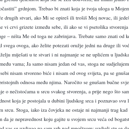
očastiti” grdnjom. Trebao bi znati koja je tvoja uloga u Mojem 
če drugih stvari, ako Mi se opireš ili trošiš Moj novac, ili jed
se vi crvi grizete između sebe, ili ako se vi psetolika stvorenja
uge – ništa Me od toga ne zabrinjava. Trebate samo znati od koj
d svega ovoga, ako želite potezati oružje jedni na druge ili vodi
elju miješati u te stvari i ni najmanje se ne uplićem u ljudsk
e među vama; Ja samo nisam jedan od vas, stoga ne sudjelujem
ebi nisam stvoreno biće i nisam od ovog svijeta, pa se gnuš
epristojnih odnosa među njima. Naročito se gnušam bučne svj
 o nečistoćama u srcu svakog stvorenja, a prije nego što sam
nost koja je postojala u dubini ljudskog srca i poznavao svu la
m srcu. Stoga, iako iza čovjeka ne ostaje ni najmanji trag kad
nam da je nepravednost koju gajite u svojem srcu veća od bogat
od vas se uzdigao na sam vrh nad mnoštvom; uzdigli ste se da