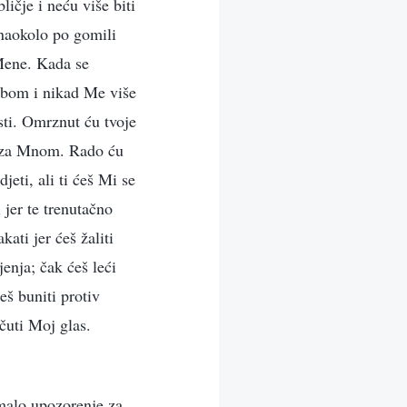
ličje i neću više biti
 naokolo po gomili
 Mene. Kada se
 tobom i nikad Me više
sti. Omrznut ću tvoje
ti za Mnom. Rado ću
jeti, ali ti ćeš Mi se
 jer te trenutačno
kati jer ćeš žaliti
enja; čak ćeš leći
eš buniti protiv
čuti Moj glas.
 malo upozorenje za