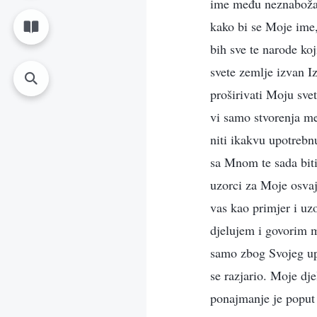
ime među neznabožač
kako bi se Moje ime,
bih sve te narode ko
svete zemlje izvan Iz
proširivati Moju svet
vi samo stvorenja m
niti ikakvu upotrebnu
sa Mnom te sada bit
uzorci za Moje osvaja
vas kao primjer i uz
djelujem i govorim 
samo zbog Svojeg upr
se razjario. Moje dj
ponajmanje je poput d