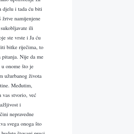
djelu i tada ću biti
eš žrtve namijenjene
 sukobljavate ili
e ste vrste i Ja ću
ti bitke riječima, to
a pitanja. Nije da me
 u onome što je
am užurbanog života
etine. Međutim,
 vas stvorio, već
žljivost i
 čini nepravedne
stva svega onoga što
 budete štovani preci