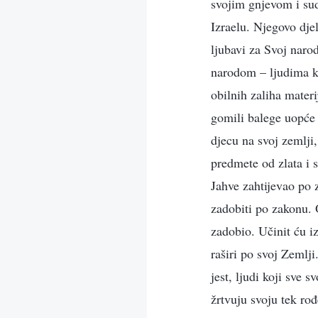
svojim gnjevom i su
Izraelu. Njegovo djel
ljubavi za Svoj naro
narodom – ljudima ko
obilnih zaliha materi
gomili balege uopće n
djecu na svoj zemlji,
predmete od zlata i 
Jahve zahtijevao po z
zadobiti po zakonu. 
zadobio. Učinit ću i
raširi po svoj Zemlji
jest, ljudi koji sve
žrtvuju svoju tek ro