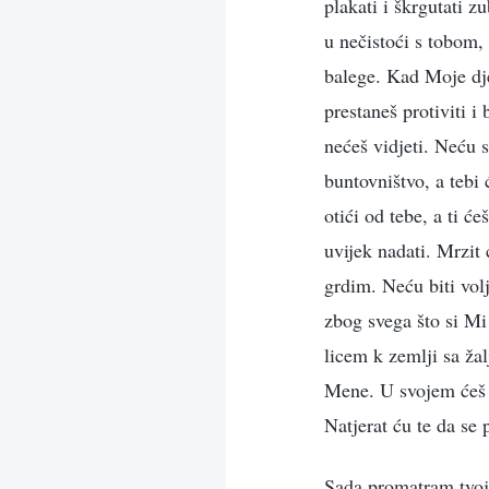
plakati i škrgutati zu
u nečistoći s tobom, 
balege. Kad Moje dje
prestaneš protiviti i
nećeš vidjeti. Neću 
buntovništvo, a tebi
otići od tebe, a ti ć
uvijek nadati. Mrzit 
grdim. Neću biti volj
zbog svega što si Mi 
licem k zemlji sa žal
Mene. U svojem ćeš M
Natjerat ću te da se
Sada promatram tvoju