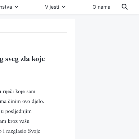
nstva
Vijesti
O nama
g sveg zla koje
 riječi koje sam
ama činim ovo djelo.
 u posljednjim
ram kroz vašu
o i razglasio Svoje