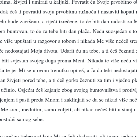
bima, živjeti i umirati u kaljuži. Povratit ću Svoje prvobitno ob
dok ćeš ti povratiti svoju prvobitnu ružnoću i nastaviti kopati
lo bude završeno, a riječi izrečene, to će biti dan radosti za
 biti buntovan, to će za tebe biti dan plača. Neću suosjećati s
se više upuštati u razgovor s tobom i nikada Me više nećeš sre
 će nedostajati Moja divota. Udarit ću na tebe, a ti ćeš čeznu
eš biti svjestan svojeg duga prema Meni. Nikada te više neću vid
ću te jer Mi se u ovom trenutku opireš, a Ja ću tebi nedostajati
an živjeti pored tebe, a ti ćeš gorko čeznuti za tim i vječno pla
učinio. Osjećat ćeš kajanje zbog svojeg buntovništva i protivlj
jenjem i pasti preda Mnom i zaklinjati se da se nikad više neć
e srcu, međutim, samo voljeti, ali nikad nećeš biti u stanju 
 postidiš samog sebe.
 grešnu tjelesnost koja Mi se želi dodvoriti, ali imam jedno