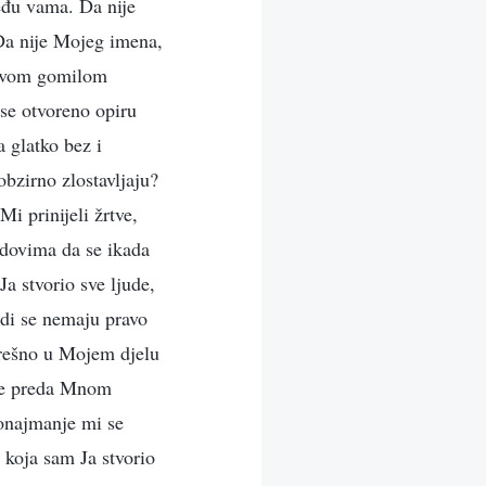
eđu vama. Da nije
Da nije Mojeg imena,
ihovom gomilom
se otvoreno opiru
 glatko bez i
bzirno zlostavljaju?
Mi prinijeli žrtve,
adovima da se ikada
a stvorio sve ljude,
udi se nemaju pravo
ogrešno u Mojem djelu
huje preda Mnom
ponajmanje mi se
 koja sam Ja stvorio