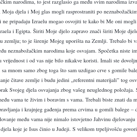
kim narodima, to jest razglasio ga među svim narodima izva
 Moja djela i Moj glas mogli rasprostraniti po neznabožački
ji ne pripadaju Izraelu mogao osvojiti te kako bi Me oni mogli 
raela i Egipta. Širiti Moje djelo zapravo znači širiti Moje djel
u zemlju; to je širenje Mojeg uporišta na Zemlji. Trebalo bi v
eđu neznabožačkim narodima koje osvajam. Spočetka niste ima
 vrijednost i od vas nije bilo nikakve koristi. Imali ste dovolj
i sa mnom samo zbog toga što sam uzdigao crve s gomile bal
nje čitave zemlje i budu jedini „referentni materijali” tog os
orak Svojeg djela osvajanja zbog vašeg neuglednog položaja. 
među vama te živim i boravim s vama. Trebali biste znati da
avljanja i krajnjeg gađenja prema crvima u gomili balege – d
elovanje među vama nije nimalo istovjetno Jahvinu djelovanju 
jela koje je Isus činio u Judeji. S velikom trpeljivošću govor