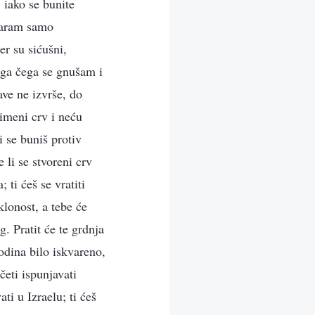
 iako se bunite
ovaram samo
er su sićušni,
ega čega se gnušam i
ave ne izvrše, do
zimeni crv i neću
i se buniš protiv
li se stvoreni crv
ti ćeš se vratiti
lonost, a tebe će
g. Pratit će te grdnja
odina bilo iskvareno,
četi ispunjavati
ti u Izraelu; ti ćeš