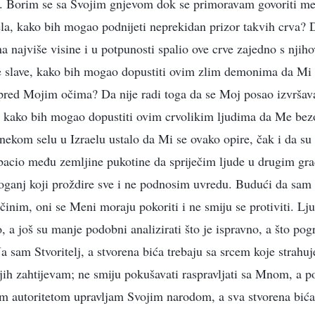
lu. Borim se sa Svojim gnjevom dok se primoravam govoriti m
la, kako bih mogao podnijeti neprekidan prizor takvih crva? 
a najviše visine i u potpunosti spalio ove crve zajedno s nj
e slave, kako bih mogao dopustiti ovim zlim demonima da Mi 
red Mojim očima? Da nije radi toga da se Moj posao izvršava
 kako bih mogao dopustiti ovim crvolikim ljudima da Me bezo
 nekom selu u Izraelu ustalo da Mi se ovako opire, čak i da su 
i bacio među zemljine pukotine da spriječim ljude u drugim gr
 oganj koji proždire sve i ne podnosim uvredu. Budući da sam J
činim, oni se Meni moraju pokoriti i ne smiju se protiviti. Lj
o, a još su manje podobni analizirati što je ispravno, a što p
Ja sam Stvoritelj, a stvorena bića trebaju sa srcem koje stra
 njih zahtijevam; ne smiju pokušavati raspravljati sa Mnom, a 
jim autoritetom upravljam Svojim narodom, a sva stvorena bića