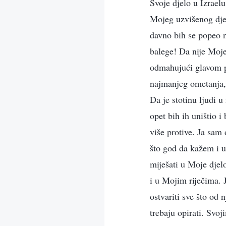
Svoje djelo u Izrae
Mojeg uzvišenog dje
davno bih se popeo n
balege! Da nije Moj
odmahujući glavom p
najmanjeg ometanja,
Da je stotinu ljudi u
opet bih ih uništio 
više protive. Ja sam
što god da kažem i u
miješati u Moje djel
i u Mojim riječima. 
ostvariti sve što od
trebaju opirati. Svo