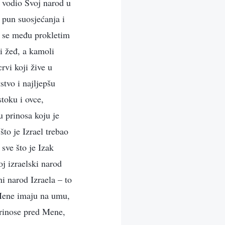
 vodio Svoj narod u
o pun suosjećanja i
a se među prokletim
i žeđ, a kamoli
rvi koji žive u
stvo i najljepšu
stoku i ovce,
 prinosa koju je
što je Izrael trebao
sve što je Izak
oj izraelski narod
ni narod Izraela – to
o Mene imaju na umu,
prinose pred Mene,