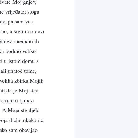
zivate Moj gnjev,
e vrijeđate; stoga
jev, pa sam vas
čno, a sretni domovi
 gnjev i nemam ih
 i podnio veliko
ti u istom domu s
 ali unatoč tome,
 velika zbirka Mojih
ti da je Moj stav
 trunku ljubavi.
 A Moja ste djela
voja djela nikako ne
ako sam obavljao