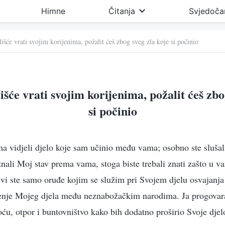
Himne
Čitanja
Svjedoča
išće vrati svojim korijenima, požalit ćeš zbog sveg zla koje si počinio
išće vrati svojim korijenima, požalit ćeš zbo
si počinio
ima vidjeli djelo koje sam učinio među vama; osobno ste slušali
oznali Moj stav prema vama, stoga biste trebali znati zašto u v
i ste samo oruđe kojim se služim pri Svojem djelu osvajanja
irenje Mojeg djela među neznabožačkim narodima. Ja progova
oću, otpor i buntovništvo kako bih dodatno proširio Svoje djel