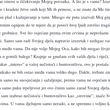
ne sinove u iščekivanju Mojeg povratka. A što je s vama? Iza
 i kradete žrtve onih koji Mi ih prinose, a ne znate da Me tim
esu plač i kažnjavanje u tami. Mnogo ste puta izazvali Moj gn
enim ognjem do te mjere da je poveći broj ljudi završio tragi
ne grobnice. Sve što osjećam prema ovim crvima je neprolazni
ti. Samo sam radi Svojeg djela napravio izuzetak i uzdigao vas
ao među vama. Da nije volje Mojeg Oca, kako bih mogao živje
u u gomili balege? Krajnje se gnušam svih vaših djela i riječi,
av „interes” u vašoj nečistoći i buntovništvu, ovo je postala
nikako ne bih ostao među vama toliko dugo. Dakle, trebate zna
 samo na suosjećanju i sažaljenju; prema vama ne osjećam ni
samo puku trpeljivost jer ovo činim samo zarad Svojeg djela.
o sam izabrao nečistoću i buntovništvo kao „sirovine”; inače S
rvima. U vama djelujem samo nerado, a ne spremno i voljno k