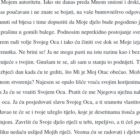
ti Mojem autoritetu. Iako ste danas preda Mnom smioni i drski,
 vas poučavam i ne znate se bojati, na vaše buntovništvo odg
anuti od bijesa i time dopustiti da Moje djelo bude pogođeno j
i prašinu u gomili balege. Podnosim neprekidno postojanje sv
irem radi volje Svojeg Oca i tako ću činiti sve dok se Moje izj
renutka. Ne brini se! Ja ne mogu pasti na istu razinu kao i be
ijeće s tvojim. Gnušam te se, ali sam u stanju to podnijeti. T
zbjeći dan kada ću te grditi, što Mi je Moj Otac obećao. Može 
nom stvorenja? Najesen se opalo lišće vraća svojim korijenima; 
 Ja ću se vratiti Svojem Ocu. Pratit će me Njegova nježna nak
g oca. Ja ću posjedovati slavu Svojeg Oca, a ti sramotu vlastito
vao te će se i tvoje užeglo tijelo, koje je desetinama tisuća g
jom. Završit ću Svoje djelo riječi u tebi, trpeljivo, a ti ćeš po
liku nedaću uslijed Mojih riječi. Veoma ću se radovati i djelova