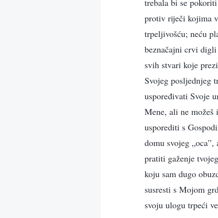
trebala bi se pokori
protiv riječi kojima
trpeljivošću; neću pl
beznačajni crvi digl
svih stvari koje prez
Svojeg posljednjeg t
uspoređivati Svoje um
Mene, ali ne možeš i
usporediti s Gospodi
domu svojeg „oca”, a
pratiti gaženje tvoje
koju sam dugo obuzda
susresti s Mojom grdn
svoju ulogu trpeći ve