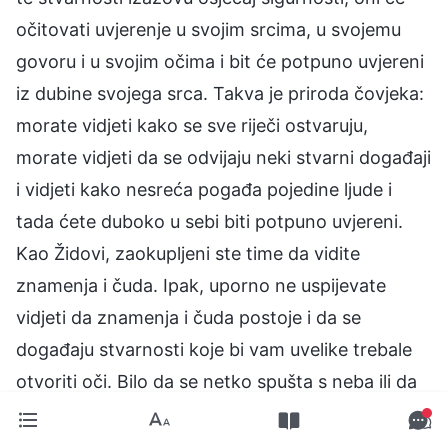
očitovati uvjerenje u svojim srcima, u svojemu
govoru i u svojim očima i bit će potpuno uvjereni
iz dubine svojega srca. Takva je priroda čovjeka:
morate vidjeti kako se sve riječi ostvaruju,
morate vidjeti da se odvijaju neki stvarni događaji
i vidjeti kako nesreća pogađa pojedine ljude i
tada ćete duboko u sebi biti potpuno uvjereni.
Kao Židovi, zaokupljeni ste time da vidite
znamenja i čuda. Ipak, uporno ne uspijevate
vidjeti da znamenja i čuda postoje i da se
događaju stvarnosti koje bi vam uvelike trebale
otvoriti oči. Bilo da se netko spušta s neba ili da
vam se obraća stub oblaka ili da Ja izvodim
egzorcizam nad jednim od vas ili da Moj glas