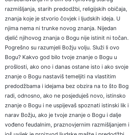
razmišljanja, starih predodžbi, religijskih običaja,
znanja koje je stvorio čovjek i ljudskih ideja. U
njima nema ni trunke novog znanja. Nijedan
djelić njihovog znanja o Bogu nije istinit ni točan.
Pogrešno su razumjeli Božju volju. Služi li ovo
Bogu? Kakvo god bilo tvoje znanje o Bogu u
prošlosti, ako ono i danas ostane isto i ako svoje
znanje o Bogu nastaviš temeljiti na vlastitim
predodžbama i idejama bez obzira na to što Bog
radi, odnosno, ako ne posjeduješ novo, istinsko
znanje o Bogu i ne uspijevaš spoznati istinski lik i
narav Božju, ako je tvoje znanje o Bogu i dalje
vođeno feudalnim, praznovjernim razmišljanjem i
još uvijek je proizvod ljudske mašte i predodžbi,