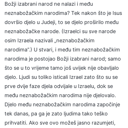
Božji izabrani narod ne nalazi i među
neznabožačkim narodima? Tek nakon što je Isus
dovršio djelo u Judeji, to se djelo proširilo među
neznabožačke narode. (Izraelci su sve narode
osim Izraela nazivali „neznabožačkim
narodima”.) U stvari, i među tim neznabožačkim
narodima je postojao Božji izabrani narod; samo
što se u to vrijeme tamo još uvijek nije obavljalo
djelo. Ljudi su toliko isticali Izrael zato što su se
prve dvije faze djela odvijale u Izraelu, dok se
među neznabožačkim narodima nije djelovalo.
Djelo među neznabožačkim narodima započinje
tek danas, pa ga je zato ljudima tako teško
prihvatiti. Ako sve ovo možeš jasno razumjeti,