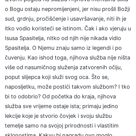
o Bogu ostaju nepromijenjeni, jer nisu prošli Božji
sud, grdnju, pročišćenje i usavršavanje, niti ih je
itko vodio koristeći se istinom. Čak i ako vjeruju u
Isusa Spasitelja, nitko od njih nije nikada vidio
Spasitelja. O Njemu znaju samo iz legendi i po
čuvenju. Kao ishod toga, njihova služba nije ništa
više od nasumičnog služenja zatvorenih očiju,
poput slijepca koji služi svog oca. Što se,
naposljetku, može postići takvom službom? I tko
bi to odobrio? Od početka do kraja, njihova
služba sve vrijeme ostaje ista; primaju jedino
lekcije koje je stvorio čovjek i svoju službu
temelje samo na svojoj prirodnosti i vlastitim
sklonostima. Kakvu bi nagradu ovo moglo