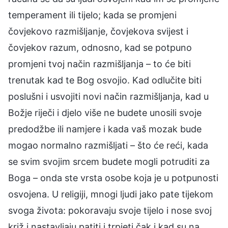
temperament ili tijelo; kada se promjeni
čovjekovo razmišljanje, čovjekova svijest i
čovjekov razum, odnosno, kad se potpuno
promjeni tvoj način razmišljanja – to će biti
trenutak kad te Bog osvojio. Kad odlučite biti
poslušni i usvojiti novi način razmišljanja, kad u
Božje riječi i djelo više ne budete unosili svoje
predodžbe ili namjere i kada vaš mozak bude
mogao normalno razmišljati – što će reći, kada
se svim svojim srcem budete mogli potruditi za
Boga – onda ste vrsta osobe koja je u potpunosti
osvojena. U religiji, mnogi ljudi jako pate tijekom
svoga života: pokoravaju svoje tijelo i nose svoj
križ i nastavljaju patiti i trpjeti čak i kad su na