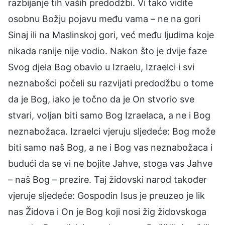
razbijanje tih vaših predodžbi. Vi tako vidite
osobnu Božju pojavu među vama – ne na gori
Sinaj ili na Maslinskoj gori, već među ljudima koje
nikada ranije nije vodio. Nakon što je dvije faze
Svog djela Bog obavio u Izraelu, Izraelci i svi
neznabošci počeli su razvijati predodžbu o tome
da je Bog, iako je točno da je On stvorio sve
stvari, voljan biti samo Bog Izraelaca, a ne i Bog
neznabožaca. Izraelci vjeruju sljedeće: Bog može
biti samo naš Bog, a ne i Bog vas neznabožaca i
budući da se vi ne bojite Jahve, stoga vas Jahve
– naš Bog – prezire. Taj židovski narod također
vjeruje sljedeće: Gospodin Isus je preuzeo je lik
nas Židova i On je Bog koji nosi žig židovskoga