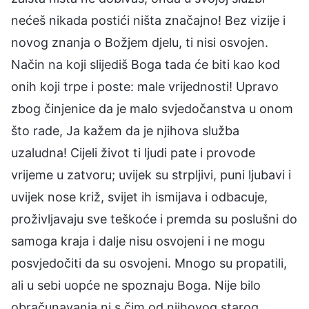
nećeš nikada postići ništa značajno! Bez vizije i
novog znanja o Božjem djelu, ti nisi osvojen.
Način na koji slijediš Boga tada će biti kao kod
onih koji trpe i poste: male vrijednosti! Upravo
zbog činjenice da je malo svjedočanstva u onom
što rade, Ja kažem da je njihova služba
uzaludna! Cijeli život ti ljudi pate i provode
vrijeme u zatvoru; uvijek su strpljivi, puni ljubavi i
uvijek nose križ, svijet ih ismijava i odbacuje,
proživljavaju sve teškoće i premda su poslušni do
samoga kraja i dalje nisu osvojeni i ne mogu
posvjedočiti da su osvojeni. Mnogo su propatili,
ali u sebi uopće ne spoznaju Boga. Nije bilo
obračunavanja ni s čim od njihovog starog