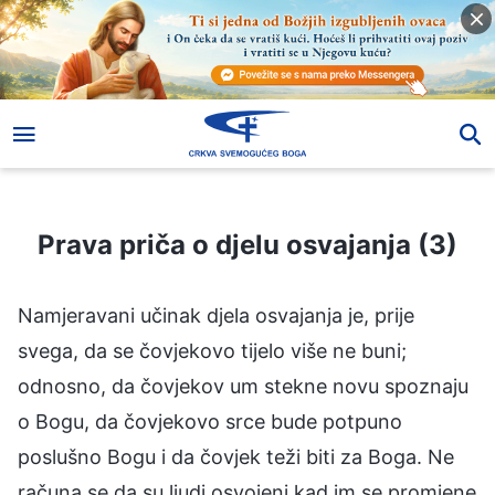
Prava priča o djelu osvajanja (3)
Prava priča o djelu osvajanja (3)
Namjeravani učinak djela osvajanja je, prije
svega, da se čovjekovo tijelo više ne buni;
odnosno, da čovjekov um stekne novu spoznaju
o Bogu, da čovjekovo srce bude potpuno
poslušno Bogu i da čovjek teži biti za Boga. Ne
računa se da su ljudi osvojeni kad im se promjene