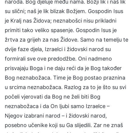
naroda. Bog djeluje među nama. Božji lik i naš lik
su slični; naš je lik blizak Božjem. Gospodin Isus
je Kralj nas Židova; neznabošci nisu prikladni
primiti tako veliko spasenje. Gospodin Isus je
žrtva za grijeh za nas Židove. Samo na temelju te
dvije faze djela, Izraelci i židovski narod su
formirali sve ove predodžbe. Oni nadmeno
prisvajaju Boga i ne daju reći da je Bog također
Bog neznabožaca. Time je Bog postao praznina
u srcima neznabožaca. Razlog za to je što su svi
počeli vjerovati da Bog ne želi biti Bog
neznabožaca i da On ljubi samo Izraelce –
Njegov izabrani narod – i židovski narod,
posebno učenike koji su Ga slijedili. Zar ne znaš