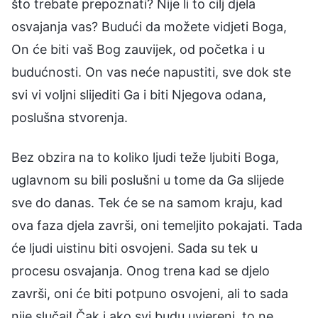
što trebate prepoznati? Nije li to cilj djela
osvajanja vas? Budući da možete vidjeti Boga,
On će biti vaš Bog zauvijek, od početka i u
budućnosti. On vas neće napustiti, sve dok ste
svi vi voljni slijediti Ga i biti Njegova odana,
poslušna stvorenja.
Bez obzira na to koliko ljudi teže ljubiti Boga,
uglavnom su bili poslušni u tome da Ga slijede
sve do danas. Tek će se na samom kraju, kad
ova faza djela završi, oni temeljito pokajati. Tada
će ljudi uistinu biti osvojeni. Sada su tek u
procesu osvajanja. Onog trena kad se djelo
završi, oni će biti potpuno osvojeni, ali to sada
nije slučaj! Čak i ako svi budu uvjereni, to ne