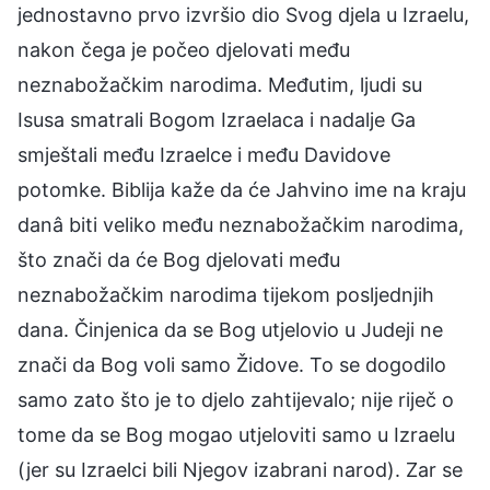
jednostavno prvo izvršio dio Svog djela u Izraelu,
nakon čega je počeo djelovati među
neznabožačkim narodima. Međutim, ljudi su
Isusa smatrali Bogom Izraelaca i nadalje Ga
smještali među Izraelce i među Davidove
potomke. Biblija kaže da će Jahvino ime na kraju
danâ biti veliko među neznabožačkim narodima,
što znači da će Bog djelovati među
neznabožačkim narodima tijekom posljednjih
dana. Činjenica da se Bog utjelovio u Judeji ne
znači da Bog voli samo Židove. To se dogodilo
samo zato što je to djelo zahtijevalo; nije riječ o
tome da se Bog mogao utjeloviti samo u Izraelu
(jer su Izraelci bili Njegov izabrani narod). Zar se