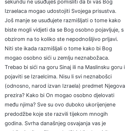
sekundu ne usuđuješ pomisliti da bi vas Bog
Izraelaca mogao udostojiti Svojega prisustva.
Još manje se usuđujete razmišljati o tome kako
biste mogli vidjeti da se Bog osobno pojavljuje, s
obzirom na to koliko ste nepodnošljivo prljavi.
Niti ste ikada razmišljali o tome kako bi Bog
mogao osobno sići u zemlju neznabožaca.
Trebao bi sići na goru Sinaj ili na Maslinsku goru i
pojaviti se Izraelcima. Nisu li svi neznabošci
(odnosno, narod izvan Izraela) predmet Njegova
prezira? Kako bi On mogao osobno djelovati
među njima? Sve su ovo duboko ukorijenjene
predodžbe koje ste razvili tijekom mnogih
godina. Svrha današnjeg osvajanja vas je