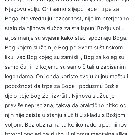
Njegovu volju. Oni samo slijepo rade i trpe za
Boga. Ne vrednuju razboritost, nije im pretjerano
stalo da njihova služba zaista ispuni Božju volju,
a još manje su svjesni kako steći spoznaju Boga.
Bog kojem služe nije Bog po Svom suštinskom
liku, već Bog kojeg su zamislili, Bog za kojeg su
samo čuli ili o kojemu su samo čitali u zapisanim
legendama. Oni onda koriste svoju bujnu maštu i
pobožnost da trpe za Boga i poduzmu Božje
djelo koje Bog želi izvršiti. Njihova služba je
previše neprecizna, takva da praktično nitko od
njih nije zaista u stanju služiti u skladu s Božjom
voljom. Bez obzira na to koliko rado trpe, njihov
izvorni pogled na službu i njihova mentalna slika