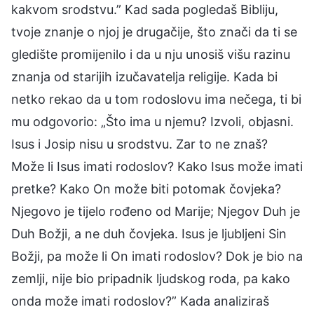
kakvom srodstvu.” Kad sada pogledaš Bibliju,
tvoje znanje o njoj je drugačije, što znači da ti se
gledište promijenilo i da u nju unosiš višu razinu
znanja od starijih izučavatelja religije. Kada bi
netko rekao da u tom rodoslovu ima nečega, ti bi
mu odgovorio: „Što ima u njemu? Izvoli, objasni.
Isus i Josip nisu u srodstvu. Zar to ne znaš?
Može li Isus imati rodoslov? Kako Isus može imati
pretke? Kako On može biti potomak čovjeka?
Njegovo je tijelo rođeno od Marije; Njegov Duh je
Duh Božji, a ne duh čovjeka. Isus je ljubljeni Sin
Božji, pa može li On imati rodoslov? Dok je bio na
zemlji, nije bio pripadnik ljudskog roda, pa kako
onda može imati rodoslov?” Kada analiziraš