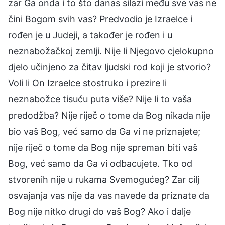
zar Ga onda i to što danas silazi među sve vas ne
čini Bogom svih vas? Predvodio je Izraelce i
rođen je u Judeji, a također je rođen i u
neznabožačkoj zemlji. Nije li Njegovo cjelokupno
djelo učinjeno za čitav ljudski rod koji je stvorio?
Voli li On Izraelce stostruko i prezire li
neznabožce tisuću puta više? Nije li to vaša
predodžba? Nije riječ o tome da Bog nikada nije
bio vaš Bog, već samo da Ga vi ne priznajete;
nije riječ o tome da Bog nije spreman biti vaš
Bog, već samo da Ga vi odbacujete. Tko od
stvorenih nije u rukama Svemogućeg? Zar cilj
osvajanja vas nije da vas navede da priznate da
Bog nije nitko drugi do vaš Bog? Ako i dalje