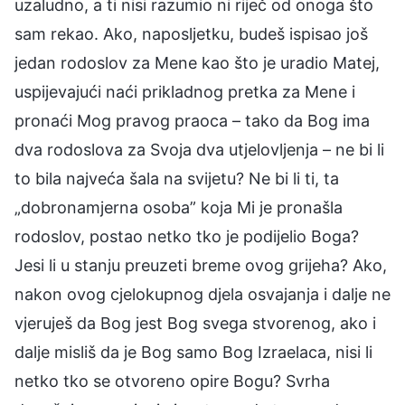
uzaludno, a ti nisi razumio ni riječ od onoga što
sam rekao. Ako, naposljetku, budeš ispisao još
jedan rodoslov za Mene kao što je uradio Matej,
uspijevajući naći prikladnog pretka za Mene i
pronaći Mog pravog praoca – tako da Bog ima
dva rodoslova za Svoja dva utjelovljenja – ne bi li
to bila najveća šala na svijetu? Ne bi li ti, ta
„dobronamjerna osoba” koja Mi je pronašla
rodoslov, postao netko tko je podijelio Boga?
Jesi li u stanju preuzeti breme ovog grijeha? Ako,
nakon ovog cjelokupnog djela osvajanja i dalje ne
vjeruješ da Bog jest Bog svega stvorenog, ako i
dalje misliš da je Bog samo Bog Izraelaca, nisi li
netko tko se otvoreno opire Bogu? Svrha