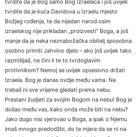
tvrdite da je Bog samo Bog Izraelaca i još uvijek
tvrdite da je kuća Davidova u Izraelu mjesto
Božjeg rođenja, te da nijedan narod osim
izraelskog nije prikladan „proizvesti” Boga, a još
manje da je neka neznabožačka obitelj sposobna
osobno primiti Jahvino djelo – ako još uvijek tako
razmišljaš, ne čini li te to tvrdoglavim
protivnikom? Nemoj se uvijek opsesivno držati
Izraela. Bog je danas ovdje među vama. Ne
trebaš ni sve vrijeme gledati prema nebu.
Prestani žudjeti za svojim Bogom na nebu! Bog je
došao među vas, kako onda može biti na nebu?
Jako dugo nisi vjerovao u Boga, a ipak o Njemu
imaš mnogo predodžbi, do te mjere da se ni na