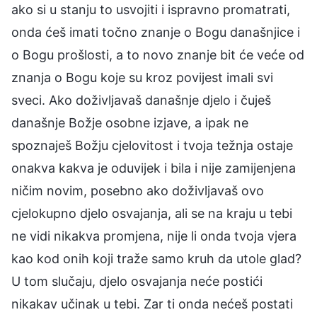
ako si u stanju to usvojiti i ispravno promatrati,
onda ćeš imati točno znanje o Bogu današnjice i
o Bogu prošlosti, a to novo znanje bit će veće od
znanja o Bogu koje su kroz povijest imali svi
sveci. Ako doživljavaš današnje djelo i čuješ
današnje Božje osobne izjave, a ipak ne
spoznaješ Božju cjelovitost i tvoja težnja ostaje
onakva kakva je oduvijek i bila i nije zamijenjena
ničim novim, posebno ako doživljavaš ovo
cjelokupno djelo osvajanja, ali se na kraju u tebi
ne vidi nikakva promjena, nije li onda tvoja vjera
kao kod onih koji traže samo kruh da utole glad?
U tom slučaju, djelo osvajanja neće postići
nikakav učinak u tebi. Zar ti onda nećeš postati