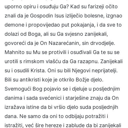
uporno opiru i osuđuju Ga? Kad su farizeji očito
znali da je Gospodin Isus izliječio bolesne, izgnao
demone i propovijedao put pokajanja, i da sve to
dolazi od Boga, ali su Ga svjesno zanijekali,
govoreći da je On Nazarećanin, sin drvodjelje.
Mahnito su Mu se protivili i osuđivali Ga te su se
urotili s rimskom vlašću da Ga razapnu. Zanijekali
su i osudili Krista. Oni su bili Njegovi neprijatelji.
Bili su antikristi koje je otkrilo Božje djelo.
Svemogući Bog pojavio se i djeluje u posljednjim
danima i sada svećenici i starješine znaju da On
izražava istine da bi vršio djelo suda posljednjih
dana. Ne samo da oni to odbijaju potražiti i
istražiti, već šire hereze i zablude da bi zanijekali