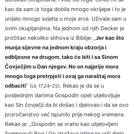
kao da sam iz toga dobila mnogo okrijepe i to je
unijelo mnogo svjetla u moje srce. Uživala sam u
ovim okupljanjima. Na jednom od njih Decker je
pročitao nekoliko stihova iz Biblije: „
Jer kao što
munja sijevne na jednom kraju obzorja i
odbljesne na drugom, tako će biti i sa Sinom
Čovječjim u Dan njegov. No on najprije mora
mnogo toga pretrpjeti i ovaj ga naraštaj mora
odbaciti
”
. Rekao je da se u
(Lk 17,24–25)
posljednjim danima Gospodin opet utjelovljuje
kao Sin čovječji da bi došao i djelovao i da se ovo
proročanstvo već ispunilo prije nekog vremena.
Rekao je: „Gospodin se vratio kao utjelovljeni
Svemogući Bog i On izražava istine te vrši djelo