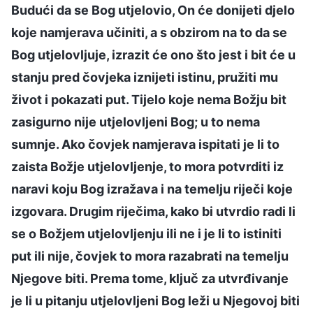
Budući da se Bog utjelovio, On će donijeti djelo
koje namjerava učiniti, a s obzirom na to da se
Bog utjelovljuje, izrazit će ono što jest i bit će u
stanju pred čovjeka iznijeti istinu, pružiti mu
život i pokazati put. Tijelo koje nema Božju bit
zasigurno nije utjelovljeni Bog; u to nema
sumnje. Ako čovjek namjerava ispitati je li to
zaista Božje utjelovljenje, to mora potvrditi iz
naravi koju Bog izražava i na temelju riječi koje
izgovara. Drugim riječima, kako bi utvrdio radi li
se o Božjem utjelovljenju ili ne i je li to istiniti
put ili nije, čovjek to mora razabrati na temelju
Njegove biti. Prema tome, ključ za utvrđivanje
je li u pitanju utjelovljeni Bog leži u Njegovoj biti