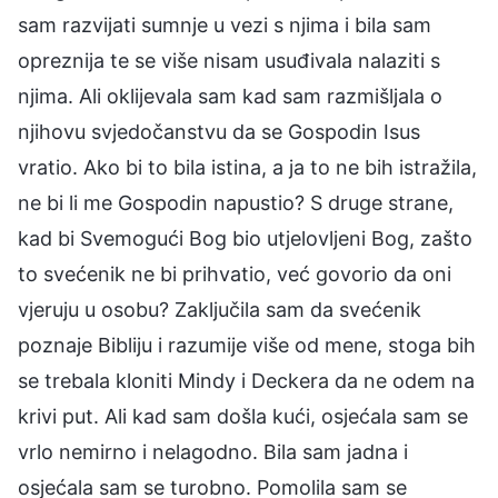
sam razvijati sumnje u vezi s njima i bila sam
opreznija te se više nisam usuđivala nalaziti s
njima. Ali oklijevala sam kad sam razmišljala o
njihovu svjedočanstvu da se Gospodin Isus
vratio. Ako bi to bila istina, a ja to ne bih istražila,
ne bi li me Gospodin napustio? S druge strane,
kad bi Svemogući Bog bio utjelovljeni Bog, zašto
to svećenik ne bi prihvatio, već govorio da oni
vjeruju u osobu? Zaključila sam da svećenik
poznaje Bibliju i razumije više od mene, stoga bih
se trebala kloniti Mindy i Deckera da ne odem na
krivi put. Ali kad sam došla kući, osjećala sam se
vrlo nemirno i nelagodno. Bila sam jadna i
osjećala sam se turobno. Pomolila sam se