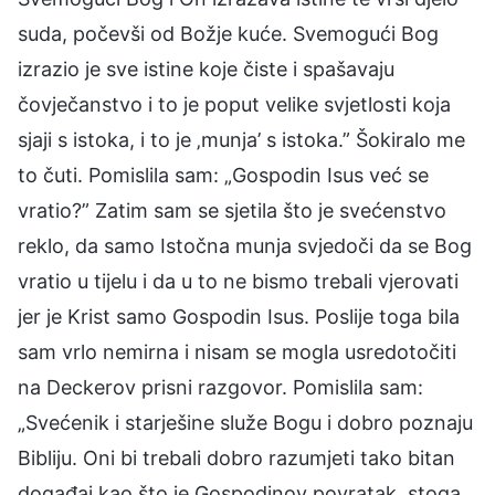
suda, počevši od Božje kuće. Svemogući Bog
izrazio je sve istine koje čiste i spašavaju
čovječanstvo i to je poput velike svjetlosti koja
sjaji s istoka, i to je ‚munja’ s istoka.” Šokiralo me
to čuti. Pomislila sam: „Gospodin Isus već se
vratio?” Zatim sam se sjetila što je svećenstvo
reklo, da samo Istočna munja svjedoči da se Bog
vratio u tijelu i da u to ne bismo trebali vjerovati
jer je Krist samo Gospodin Isus. Poslije toga bila
sam vrlo nemirna i nisam se mogla usredotočiti
na Deckerov prisni razgovor. Pomislila sam:
„Svećenik i starješine služe Bogu i dobro poznaju
Bibliju. Oni bi trebali dobro razumjeti tako bitan
događaj kao što je Gospodinov povratak, stoga