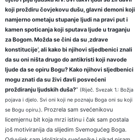
koji proždiru čovjekovu dušu, glavni demoni koji
namjerno ometaju stupanje ljudi na pravi put i
kamen spoticanja koji sputava ljude u traganju
za Bogom. Možda se čini da su ‚zdrave
konstitucije’, ali kako bi njihovi sljedbenici znali
da su oni ništa drugo do antikristi koji navode
ljude da se opiru Bogu? Kako njihovi sljedbenici
mogu znati da su živi đavli posvećeni
proždiranju ljudskih duša?
”
(Riječ. Svezak 1.: Božja
pojava i djelo. Svi oni koji ne poznaju Boga oni su koji
. Prozrela sam svećenikovu
se Bogu opiru.)
licemjernu bit koja mrzi istinu i čak sam postala
još motiviranija da slijedim Svemogućeg Boga.
Oduvijek sam idolizirala svećenike i nikad nisam