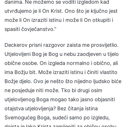
danima. Ne možemo se voditi izgledom kad
utvrđujemo je li On Krist. Ono što je ključno jest
može li On izraziti istinu i može li On otkupiti i
spasiti čovječanstvo.”
Deckerov prisni razgovor zaista me prosvijetlio.
Utjelovljeni Bog je Bog u nebu zaodjeven u tijelo
obične osobe. On izgleda normalno i obično, ali
ima Božju bit. Može izraziti istinu i činiti vlastito
Božje djelo. Ovo je nešto što nijedno ljudsko biće
ne posjeduje niti može. Tko bi drugi osim
utjelovljenog Boga mogao tako jasno objasniti
otajstva utjelovljenja? Bez čitanja istina
Svemogućeg Boga, sudeći samo po izgledu,
doista je lako Krista zamijeniti za običnu osobu,