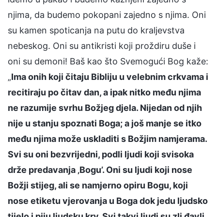
njima, da budemo pokopani zajedno s njima. Oni
su kamen spoticanja na putu do kraljevstva
nebeskog. Oni su antikristi koji proždiru duše i
oni su demoni! Baš kao što Svemogući Bog kaže:
„
Ima onih koji čitaju Bibliju u velebnim crkvama i
recitiraju po čitav dan, a ipak nitko među njima
ne razumije svrhu Božjeg djela. Nijedan od njih
nije u stanju spoznati Boga; a još manje se itko
među njima može uskladiti s Božjim namjerama.
Svi su oni bezvrijedni, podli ljudi koji svisoka
drže predavanja ‚Bogu’. Oni su ljudi koji nose
Božji stijeg, ali se namjerno opiru Bogu, koji
nose etiketu vjerovanja u Boga dok jedu ljudsko
tijelo i piju ljudsku krv. Svi takvi ljudi su zli đavli