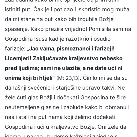
istiniti put. Čak je i poticao i iskoristio mog muža
da mi stane na put kako bih izgubila Božje
spasenje. Kako prezira vrijedno! Pomislila sam na
Gospodina Isusa kad je razotkrio i osudio
farizeje: „
Jao vama, pismoznanci i farizeji!
Licemjeri! Zaključavate kraljevstvo nebesko
pred ljudima; sami ne ulazite, a ne date ući ni
onima koji bi htjeli
”
. Činilo mi se da su
(Mt 23,13)
današnji svećenici i starješine upravo takvi. Ne
žele čuti glas Božji i dočekati Gospodina te šire
neutemeljene glasine i zablude kako bi obmanuli
nas i stali na put nama koji želimo dočekati
Gospodina i ući u kraljevstvo Božje. Oni žele da
idemo u pakao i budemo kažnjeni zajedno s