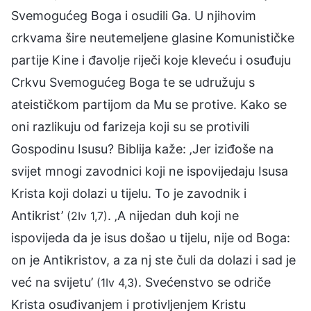
Svemogućeg Boga i osudili Ga. U njihovim
crkvama šire neutemeljene glasine Komunističke
partije Kine i đavolje riječi koje kleveću i osuđuju
Crkvu Svemogućeg Boga te se udružuju s
ateističkom partijom da Mu se protive. Kako se
oni razlikuju od farizeja koji su se protivili
Gospodinu Isusu? Biblija kaže: ‚Jer iziđoše na
svijet mnogi zavodnici koji ne ispovijedaju Isusa
Krista koji dolazi u tijelu. To je zavodnik i
Antikrist’
. ‚A nijedan duh koji ne
(2Iv 1,7)
ispovijeda da je isus došao u tijelu, nije od Boga:
on je Antikristov, a za nj ste čuli da dolazi i sad je
već na svijetu’
. Svećenstvo se odriče
(1Iv 4,3)
Krista osuđivanjem i protivljenjem Kristu