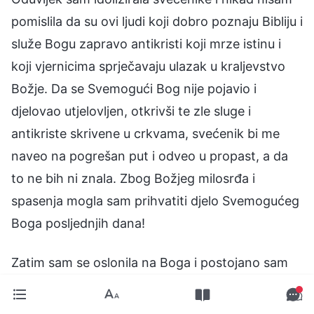
pomislila da su ovi ljudi koji dobro poznaju Bibliju i
služe Bogu zapravo antikristi koji mrze istinu i
koji vjernicima sprječavaju ulazak u kraljevstvo
Božje. Da se Svemogući Bog nije pojavio i
djelovao utjelovljen, otkrivši te zle sluge i
antikriste skrivene u crkvama, svećenik bi me
naveo na pogrešan put i odveo u propast, a da
to ne bih ni znala. Zbog Božjeg milosrđa i
spasenja mogla sam prihvatiti djelo Svemogućeg
Boga posljednjih dana!
Zatim sam se oslonila na Boga i postojano sam
svjedočila, a muž mi je prestao stajati na putu.
Sada pohađam okupljanja s braćom i sestrama,