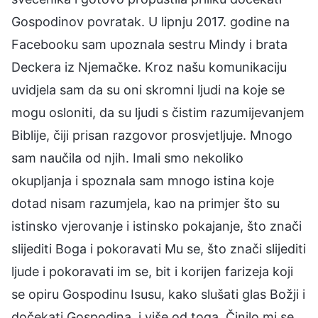
Gospodinov povratak. U lipnju 2017. godine na
Facebooku sam upoznala sestru Mindy i brata
Deckera iz Njemačke. Kroz našu komunikaciju
uvidjela sam da su oni skromni ljudi na koje se
mogu osloniti, da su ljudi s čistim razumijevanjem
Biblije, čiji prisan razgovor prosvjetljuje. Mnogo
sam naučila od njih. Imali smo nekoliko
okupljanja i spoznala sam mnogo istina koje
dotad nisam razumjela, kao na primjer što su
istinsko vjerovanje i istinsko pokajanje, što znači
slijediti Boga i pokoravati Mu se, što znači slijediti
ljude i pokoravati im se, bit i korijen farizeja koji
se opiru Gospodinu Isusu, kako slušati glas Božji i
dočekati Gospodina, i više od toga. Činilo mi se