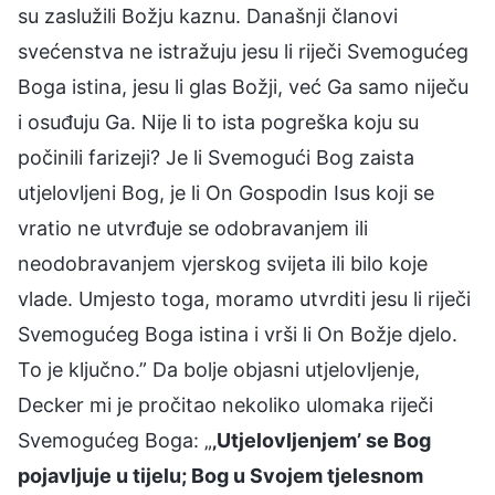
su zaslužili Božju kaznu. Današnji članovi
svećenstva ne istražuju jesu li riječi Svemogućeg
Boga istina, jesu li glas Božji, već Ga samo niječu
i osuđuju Ga. Nije li to ista pogreška koju su
počinili farizeji? Je li Svemogući Bog zaista
utjelovljeni Bog, je li On Gospodin Isus koji se
vratio ne utvrđuje se odobravanjem ili
neodobravanjem vjerskog svijeta ili bilo koje
vlade. Umjesto toga, moramo utvrditi jesu li riječi
Svemogućeg Boga istina i vrši li On Božje djelo.
To je ključno.” Da bolje objasni utjelovljenje,
Decker mi je pročitao nekoliko ulomaka riječi
Svemogućeg Boga: „
‚Utjelovljenjem’ se Bog
pojavljuje u tijelu; Bog u Svojem tjelesnom