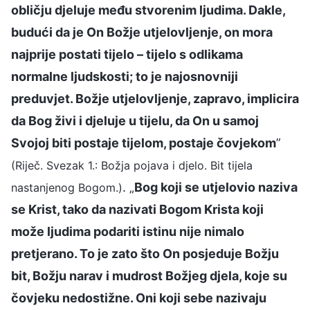
obličju djeluje među stvorenim ljudima. Dakle,
budući da je On Božje utjelovljenje, on mora
najprije postati tijelo – tijelo s odlikama
normalne ljudskosti; to je najosnovniji
preduvjet. Božje utjelovljenje, zapravo, implicira
da Bog živi i djeluje u tijelu, da On u samoj
Svojoj biti postaje tijelom, postaje čovjekom
”
(Riječ. Svezak 1.: Božja pojava i djelo. Bit tijela
. „
Bog koji se utjelovio naziva
nastanjenog Bogom.)
se Krist, tako da nazivati Bogom Krista koji
može ljudima podariti istinu nije nimalo
pretjerano. To je zato što On posjeduje Božju
bit, Božju narav i mudrost Božjeg djela, koje su
čovjeku nedostižne. Oni koji sebe nazivaju