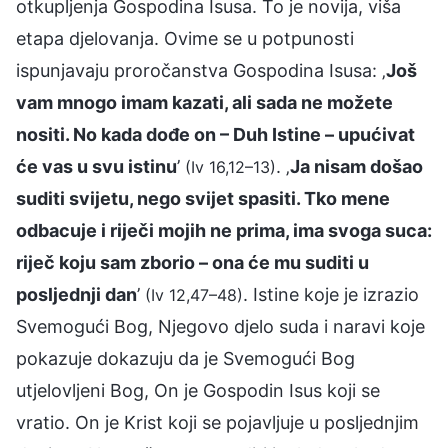
otkupljenja Gospodina Isusa. To je novija, viša
etapa djelovanja. Ovime se u potpunosti
ispunjavaju proročanstva Gospodina Isusa: ‚
Još
vam mnogo imam kazati, ali sada ne možete
nositi. No kada dođe on – Duh Istine – upućivat
će vas u svu istinu
’
. ‚
Ja nisam došao
(Iv 16,12–13)
suditi svijetu, nego svijet spasiti. Tko mene
odbacuje i riječi mojih ne prima, ima svoga suca:
riječ koju sam zborio – ona će mu suditi u
posljednji dan
’
. Istine koje je izrazio
(Iv 12,47–48)
Svemogući Bog, Njegovo djelo suda i naravi koje
pokazuje dokazuju da je Svemogući Bog
utjelovljeni Bog, On je Gospodin Isus koji se
vratio. On je Krist koji se pojavljuje u posljednjim