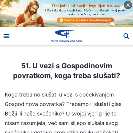
51. U vezi s Gospodinovim povratkom, koga treba slušati?
51. U vezi s Gospodinovim
povratkom, koga treba slušati?
Koga trebamo slušati u vezi s dočekivanjem
Gospodinova povratka? Trebamo li slušati glas
Božji ili naše svećenike? U svojoj vjeri prije to
nisam razumjela, već sam slijepo slušala svog
svećenika i gotovo propustila priliku dočekati