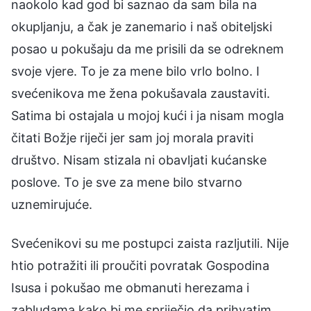
naokolo kad god bi saznao da sam bila na
okupljanju, a čak je zanemario i naš obiteljski
posao u pokušaju da me prisili da se odreknem
svoje vjere. To je za mene bilo vrlo bolno. I
svećenikova me žena pokušavala zaustaviti.
Satima bi ostajala u mojoj kući i ja nisam mogla
čitati Božje riječi jer sam joj morala praviti
društvo. Nisam stizala ni obavljati kućanske
poslove. To je sve za mene bilo stvarno
uznemirujuće.
Svećenikovi su me postupci zaista razljutili. Nije
htio potražiti ili proučiti povratak Gospodina
Isusa i pokušao me obmanuti herezama i
zabludama kako bi me spriječio da prihvatim