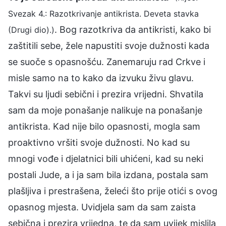
Svezak 4.: Razotkrivanje antikrista. Deveta stavka
. Bog razotkriva da antikristi, kako bi
(Drugi dio).)
zaštitili sebe, žele napustiti svoje dužnosti kada
se suoče s opasnošću. Zanemaruju rad Crkve i
misle samo na to kako da izvuku živu glavu.
Takvi su ljudi sebični i prezira vrijedni. Shvatila
sam da moje ponašanje nalikuje na ponašanje
antikrista. Kad nije bilo opasnosti, mogla sam
proaktivno vršiti svoje dužnosti. No kad su
mnogi vođe i djelatnici bili uhićeni, kad su neki
postali Jude, a i ja sam bila izdana, postala sam
plašljiva i prestrašena, želeći što prije otići s ovog
opasnog mjesta. Uvidjela sam da sam zaista
sebična i prezira vrijedna, te da sam uvijek mislila