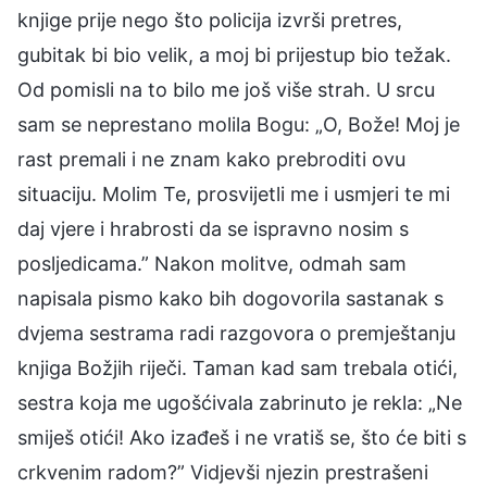
knjige prije nego što policija izvrši pretres,
gubitak bi bio velik, a moj bi prijestup bio težak.
Od pomisli na to bilo me još više strah. U srcu
sam se neprestano molila Bogu: „O, Bože! Moj je
rast premali i ne znam kako prebroditi ovu
situaciju. Molim Te, prosvijetli me i usmjeri te mi
daj vjere i hrabrosti da se ispravno nosim s
posljedicama.” Nakon molitve, odmah sam
napisala pismo kako bih dogovorila sastanak s
dvjema sestrama radi razgovora o premještanju
knjiga Božjih riječi. Taman kad sam trebala otići,
sestra koja me ugošćivala zabrinuto je rekla: „Ne
smiješ otići! Ako izađeš i ne vratiš se, što će biti s
crkvenim radom?” Vidjevši njezin prestrašeni