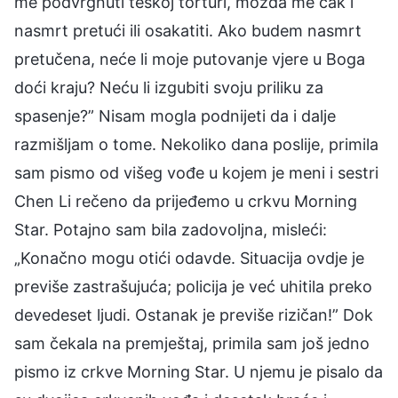
me podvrgnuti teškoj torturi, možda me čak i
nasmrt pretući ili osakatiti. Ako budem nasmrt
pretučena, neće li moje putovanje vjere u Boga
doći kraju? Neću li izgubiti svoju priliku za
spasenje?” Nisam mogla podnijeti da i dalje
razmišljam o tome. Nekoliko dana poslije, primila
sam pismo od višeg vođe u kojem je meni i sestri
Chen Li rečeno da prijeđemo u crkvu Morning
Star. Potajno sam bila zadovoljna, misleći:
„Konačno mogu otići odavde. Situacija ovdje je
previše zastrašujuća; policija je već uhitila preko
devedeset ljudi. Ostanak je previše rizičan!” Dok
sam čekala na premještaj, primila sam još jedno
pismo iz crkve Morning Star. U njemu je pisalo da