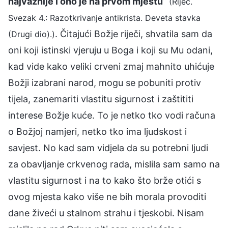
najvažnije i ono je na prvom mjestu
”
(Riječ.
Svezak 4.: Razotkrivanje antikrista. Deveta stavka
. Čitajući Božje riječi, shvatila sam da
(Drugi dio).)
oni koji istinski vjeruju u Boga i koji su Mu odani,
kad vide kako veliki crveni zmaj mahnito uhićuje
Božji izabrani narod, mogu se pobuniti protiv
tijela, zanemariti vlastitu sigurnost i zaštititi
interese Božje kuće. To je netko tko vodi računa
o Božjoj namjeri, netko tko ima ljudskost i
savjest. No kad sam vidjela da su potrebni ljudi
za obavljanje crkvenog rada, mislila sam samo na
vlastitu sigurnost i na to kako što brže otići s
ovog mjesta kako više ne bih morala provoditi
dane živeći u stalnom strahu i tjeskobi. Nisam