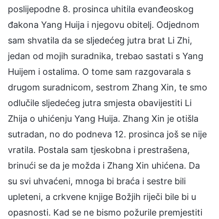
poslijepodne 8. prosinca uhitila evanđeoskog
đakona Yang Huija i njegovu obitelj. Odjednom
sam shvatila da se sljedećeg jutra brat Li Zhi,
jedan od mojih suradnika, trebao sastati s Yang
Huijem i ostalima. O tome sam razgovarala s
drugom suradnicom, sestrom Zhang Xin, te smo
odlučile sljedećeg jutra smjesta obavijestiti Li
Zhija o uhićenju Yang Huija. Zhang Xin je otišla
sutradan, no do podneva 12. prosinca još se nije
vratila. Postala sam tjeskobna i prestrašena,
brinući se da je možda i Zhang Xin uhićena. Da
su svi uhvaćeni, mnoga bi braća i sestre bili
upleteni, a crkvene knjige Božjih riječi bile bi u
opasnosti. Kad se ne bismo požurile premjestiti