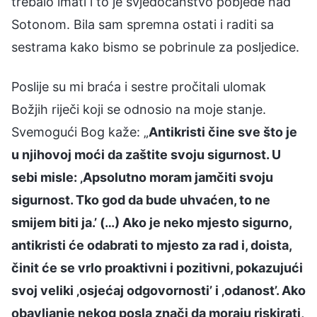
trebalo imati i to je svjedočanstvo pobjede nad
Sotonom. Bila sam spremna ostati i raditi sa
sestrama kako bismo se pobrinule za posljedice.
Poslije su mi braća i sestre pročitali ulomak
Božjih riječi koji se odnosio na moje stanje.
Svemogući Bog kaže: „
Antikristi čine sve što je
u njihovoj moći da zaštite svoju sigurnost. U
sebi misle: ‚Apsolutno moram jamčiti svoju
sigurnost. Tko god da bude uhvaćen, to ne
smijem biti ja.’ (…) Ako je neko mjesto sigurno,
antikristi će odabrati to mjesto za rad i, doista,
činit će se vrlo proaktivni i pozitivni, pokazujući
svoj veliki ‚osjećaj odgovornosti’ i ‚odanost’. Ako
obavljanje nekog posla znači da moraju riskirati,