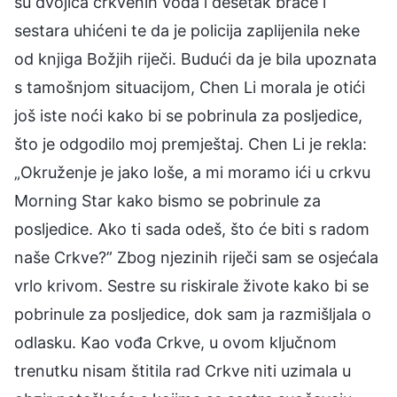
su dvojica crkvenih vođa i desetak braće i
sestara uhićeni te da je policija zaplijenila neke
od knjiga Božjih riječi. Budući da je bila upoznata
s tamošnjom situacijom, Chen Li morala je otići
još iste noći kako bi se pobrinula za posljedice,
što je odgodilo moj premještaj. Chen Li je rekla:
„Okruženje je jako loše, a mi moramo ići u crkvu
Morning Star kako bismo se pobrinule za
posljedice. Ako ti sada odeš, što će biti s radom
naše Crkve?” Zbog njezinih riječi sam se osjećala
vrlo krivom. Sestre su riskirale živote kako bi se
pobrinule za posljedice, dok sam ja razmišljala o
odlasku. Kao vođa Crkve, u ovom ključnom
trenutku nisam štitila rad Crkve niti uzimala u