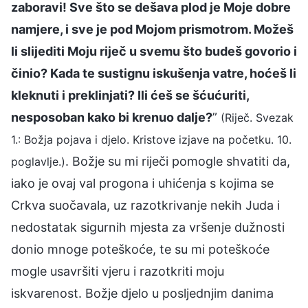
zaboravi! Sve što se dešava plod je Moje dobre
namjere, i sve je pod Mojom prismotrom. Možeš
li slijediti Moju riječ u svemu što budeš govorio i
činio? Kada te sustignu iskušenja vatre, hoćeš li
kleknuti i preklinjati? Ili ćeš se šćućuriti,
nesposoban kako bi krenuo dalje?
”
(Riječ. Svezak
1.: Božja pojava i djelo. Kristove izjave na početku. 10.
. Božje su mi riječi pomogle shvatiti da,
poglavlje.)
iako je ovaj val progona i uhićenja s kojima se
Crkva suočavala, uz razotkrivanje nekih Juda i
nedostatak sigurnih mjesta za vršenje dužnosti
donio mnoge poteškoće, te su mi poteškoće
mogle usavršiti vjeru i razotkriti moju
iskvarenost. Božje djelo u posljednjim danima