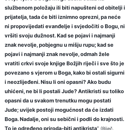
službenom položaju ili biti napušteni od obitelji i
prijatelja, tada će biti iznimno oprezni, pa neće
ni propovijedati evanđelje i svjedočiti o Bogu, ni
vršiti svoju dužnost. Kad se pojavi i najmanji
znak nevolje, pobjegnu u mišju rupu; kad se
pojavi i najmanji znak nevolje, odmah žele
vratiti crkvi svoje knjige Božjih riječi i sve što je
povezano s vjerom u Boga, kako bi ostali sigurni
i neozlijeđeni. Nisu li oni opasni? Ako budu
uhićeni, ne bi li postali Jude? Antikristi su toliko
opasni da u svakom trenutku mogu postati
Jude; uvijek postoji mogućnost da će izdati
Boga. Nadalje, oni su sebični i podli do krajnosti.
To je određeno priroda-biti antikrista
”
(Riječ.