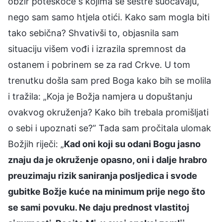
obzir poteškoće s kojima se sestre suočavaju,
nego sam samo htjela otići. Kako sam mogla biti
tako sebična? Shvativši to, objasnila sam
situaciju višem vođi i izrazila spremnost da
ostanem i pobrinem se za rad Crkve. U tom
trenutku došla sam pred Boga kako bih se molila
i tražila: „Koja je Božja namjera u dopuštanju
ovakvog okruženja? Kako bih trebala promišljati
o sebi i upoznati se?” Tada sam pročitala ulomak
Božjih riječi: „
Kad oni koji su odani Bogu jasno
znaju da je okruženje opasno, oni i dalje hrabro
preuzimaju rizik saniranja posljedica i svode
gubitke Božje kuće na minimum prije nego što
se sami povuku. Ne daju prednost vlastitoj