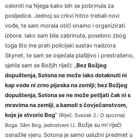
osloniti na Njega kako bih se pobrinula za
posljedice. Jednoj su crkvi hitno trebali novi
vođe, te sam morala otići onamo i organizirati
izbore. Iako sam bila zabrinuta, posebno zbog
toga što me prati policijski sustav nadzora
Skynet, te sam se osjećala plašljivo i prestrašeno,
sjetila sam se Božjih riječi: „
Bez Božjeg
dopuštenja, Sotona ne može lako dotaknuti ni
kap vode ni zrno pijeska na zemlji; bez Božjeg
dopuštenja, Sotona se ne može petljati čak ni s
mravima na zemlji, a kamoli s čovječanstvom,
koje je stvorio Bog
”
(Riječ. Svezak 2.: O spoznaji
. Božje su mi riječi
Boga. Sâm Bog, jedinstveni I.)
osnažile vjeru. Sotona je samo uslužni predmet u