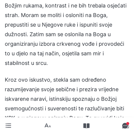
Božjim rukama, kontrast i ne bih trebala osjećati
strah. Moram se moliti i osloniti na Boga,
prepustiti se u Njegove ruke i ispuniti svoje
dužnosti. Zatim sam se oslonila na Boga u
organiziranju izbora crkvenog vođe i provodeći
to u djelo na taj način, osjetila sam mir i
stabilnost u srcu.
Kroz ovo iskustvo, stekla sam određeno
razumijevanje svoje sebične i prezira vrijedne
iskvarene naravi, istinskiju spoznaju o Božjoj
svemogućnosti i suverenosti te razlučivanje biti
KPK-a u njegovu opiranju Bogu. To su uvidi koje
ne bih mogla steći u ugodnom okruženju.