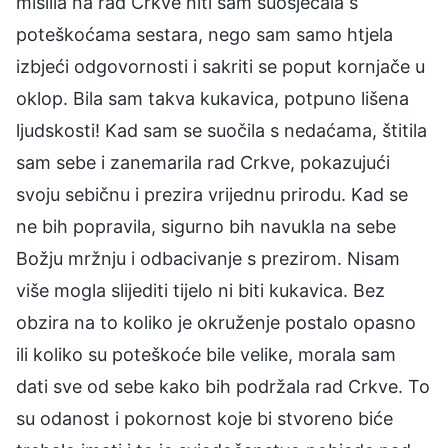
mislila na rad Crkve niti sam suosjećala s
poteškoćama sestara, nego sam samo htjela
izbjeći odgovornosti i sakriti se poput kornjače u
oklop. Bila sam takva kukavica, potpuno lišena
ljudskosti! Kad sam se suočila s nedaćama, štitila
sam sebe i zanemarila rad Crkve, pokazujući
svoju sebičnu i prezira vrijednu prirodu. Kad se
ne bih popravila, sigurno bih navukla na sebe
Božju mržnju i odbacivanje s prezirom. Nisam
više mogla slijediti tijelo ni biti kukavica. Bez
obzira na to koliko je okruženje postalo opasno
ili koliko su poteškoće bile velike, morala sam
dati sve od sebe kako bih podržala rad Crkve. To
su odanost i pokornost koje bi stvoreno biće