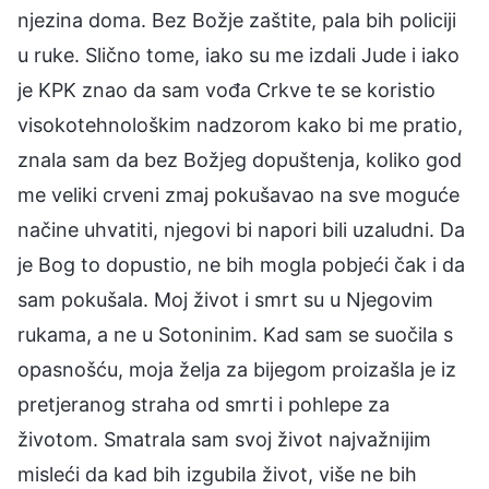
njezina doma. Bez Božje zaštite, pala bih policiji
u ruke. Slično tome, iako su me izdali Jude i iako
je KPK znao da sam vođa Crkve te se koristio
visokotehnološkim nadzorom kako bi me pratio,
znala sam da bez Božjeg dopuštenja, koliko god
me veliki crveni zmaj pokušavao na sve moguće
načine uhvatiti, njegovi bi napori bili uzaludni. Da
je Bog to dopustio, ne bih mogla pobjeći čak i da
sam pokušala. Moj život i smrt su u Njegovim
rukama, a ne u Sotoninim. Kad sam se suočila s
opasnošću, moja želja za bijegom proizašla je iz
pretjeranog straha od smrti i pohlepe za
životom. Smatrala sam svoj život najvažnijim
misleći da kad bih izgubila život, više ne bih