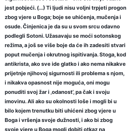
jest pobjeći. (…) Ti ljudi nisu voljni trpjeti progon
zbog vjere u Boga; boje se uhićenja, mučenja i
osude. Činjenica je da su u svom srcu odavno
podlegli Sotoni. Užasavaju se moći sotonskog
režima, a još se više boje da će ih zadesiti stvari
poput mučenja i okrutnog ispitivanja. Stoga, kod
antikrista, ako sve ide glatko i ako nema nikakve
prijetnje njihovoj sigurnosti ili problema s njom,
i nikakva opasnost nije moguća, oni mogu
ponuditi svoj žar i ‚odanost’, pa čak i svoju
imovinu. Ali ako su okolnosti loše i mogli bi u
bilo kojem trenutku biti uhićeni zbog vjere u
Boga i vršenja svoje dužnosti, i ako bi zbog
svoje vjere u Boga mogli dobiti otkaz na