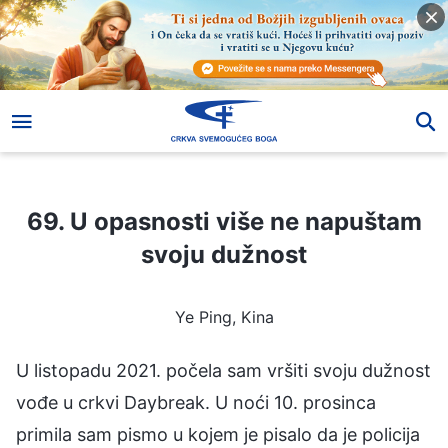
69. U opasnosti više ne napuštam svoju dužnost
69. U opasnosti više ne napuštam
svoju dužnost
Ye Ping, Kina
U listopadu 2021. počela sam vršiti svoju dužnost
vođe u crkvi Daybreak. U noći 10. prosinca
primila sam pismo u kojem je pisalo da je policija