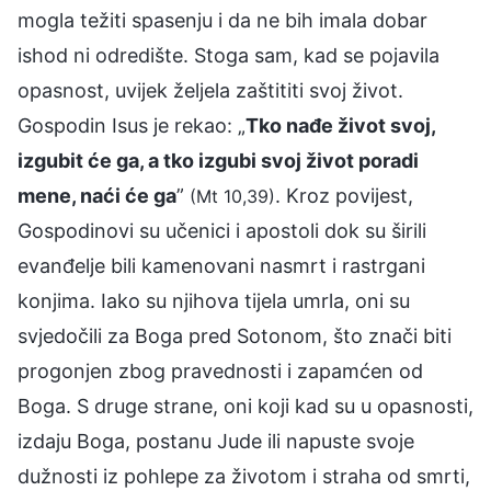
mogla težiti spasenju i da ne bih imala dobar
ishod ni odredište. Stoga sam, kad se pojavila
opasnost, uvijek željela zaštititi svoj život.
Gospodin Isus je rekao: „
Tko nađe život svoj,
izgubit će ga, a tko izgubi svoj život poradi
mene, naći će ga
”
. Kroz povijest,
(Mt 10,39)
Gospodinovi su učenici i apostoli dok su širili
evanđelje bili kamenovani nasmrt i rastrgani
konjima. Iako su njihova tijela umrla, oni su
svjedočili za Boga pred Sotonom, što znači biti
progonjen zbog pravednosti i zapamćen od
Boga. S druge strane, oni koji kad su u opasnosti,
izdaju Boga, postanu Jude ili napuste svoje
dužnosti iz pohlepe za životom i straha od smrti,