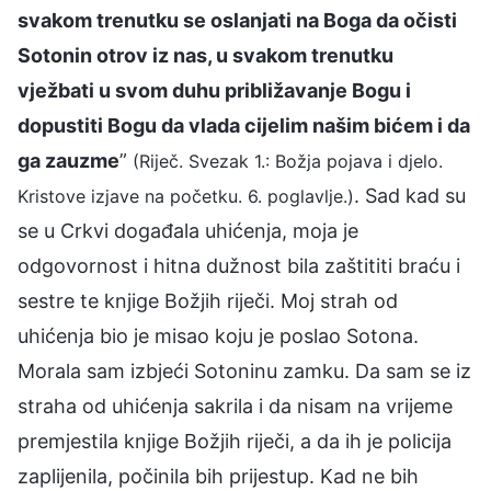
svakom trenutku se oslanjati na Boga da očisti
Sotonin otrov iz nas, u svakom trenutku
vježbati u svom duhu približavanje Bogu i
dopustiti Bogu da vlada cijelim našim bićem i da
ga zauzme
”
(Riječ. Svezak 1.: Božja pojava i djelo.
. Sad kad su
Kristove izjave na početku. 6. poglavlje.)
se u Crkvi događala uhićenja, moja je
odgovornost i hitna dužnost bila zaštititi braću i
sestre te knjige Božjih riječi. Moj strah od
uhićenja bio je misao koju je poslao Sotona.
Morala sam izbjeći Sotoninu zamku. Da sam se iz
straha od uhićenja sakrila i da nisam na vrijeme
premjestila knjige Božjih riječi, a da ih je policija
zaplijenila, počinila bih prijestup. Kad ne bih