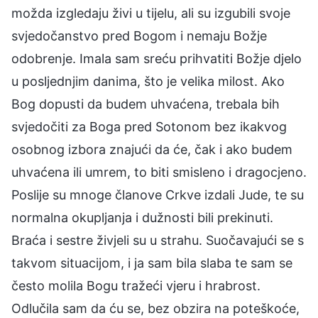
možda izgledaju živi u tijelu, ali su izgubili svoje
svjedočanstvo pred Bogom i nemaju Božje
odobrenje. Imala sam sreću prihvatiti Božje djelo
u posljednjim danima, što je velika milost. Ako
Bog dopusti da budem uhvaćena, trebala bih
svjedočiti za Boga pred Sotonom bez ikakvog
osobnog izbora znajući da će, čak i ako budem
uhvaćena ili umrem, to biti smisleno i dragocjeno.
Poslije su mnoge članove Crkve izdali Jude, te su
normalna okupljanja i dužnosti bili prekinuti.
Braća i sestre živjeli su u strahu. Suočavajući se s
takvom situacijom, i ja sam bila slaba te sam se
često molila Bogu tražeći vjeru i hrabrost.
Odlučila sam da ću se, bez obzira na poteškoće,