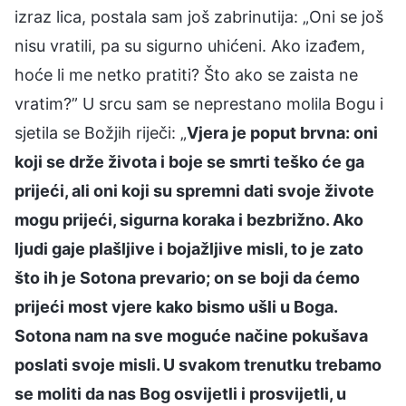
izraz lica, postala sam još zabrinutija: „Oni se još
nisu vratili, pa su sigurno uhićeni. Ako izađem,
hoće li me netko pratiti? Što ako se zaista ne
vratim?” U srcu sam se neprestano molila Bogu i
sjetila se Božjih riječi: „
Vjera je poput brvna: oni
koji se drže života i boje se smrti teško će ga
prijeći, ali oni koji su spremni dati svoje živote
mogu prijeći, sigurna koraka i bezbrižno. Ako
ljudi gaje plašljive i bojažljive misli, to je zato
što ih je Sotona prevario; on se boji da ćemo
prijeći most vjere kako bismo ušli u Boga.
Sotona nam na sve moguće načine pokušava
poslati svoje misli. U svakom trenutku trebamo
se moliti da nas Bog osvijetli i prosvijetli, u