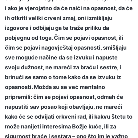
i ako je vjerojatno da će naići na opasnost, da će
ih otkriti veliki crveni zmaj, oni izmišljaju
izgovore i odbijaju ga te traže priliku da
pobjegnu od toga. Čim se pojavi opasnost, ili
čim se pojavi nagovještaj opasnosti, smišljaju
sve moguće načine da se izvuku i napuste
svoju dužnost, ne mareći za braću i sestre, i
brinući se samo o tome kako da se izvuku iz
opasnosti. Možda su se već mentalno
pripremili: čim se pojavi opasnost, odmah će
napustiti sav posao koji obavljaju, ne mareći
kako će se odvijati crkveni rad, ili kakvu štetu to
može nanijeti interesima Božje kuće, ili za
sigurnost braće i sestara – ono što im je važno