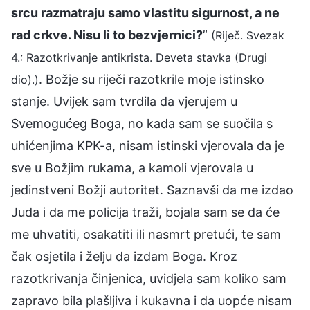
srcu razmatraju samo vlastitu sigurnost, a ne
rad crkve. Nisu li to bezvjernici?
”
(Riječ. Svezak
4.: Razotkrivanje antikrista. Deveta stavka (Drugi
. Božje su riječi razotkrile moje istinsko
dio).)
stanje. Uvijek sam tvrdila da vjerujem u
Svemogućeg Boga, no kada sam se suočila s
uhićenjima KPK-a, nisam istinski vjerovala da je
sve u Božjim rukama, a kamoli vjerovala u
jedinstveni Božji autoritet. Saznavši da me izdao
Juda i da me policija traži, bojala sam se da će
me uhvatiti, osakatiti ili nasmrt pretući, te sam
čak osjetila i želju da izdam Boga. Kroz
razotkrivanja činjenica, uvidjela sam koliko sam
zapravo bila plašljiva i kukavna i da uopće nisam