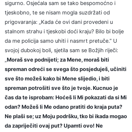
sigurno. Osjećala sam se tako bespomoćno i
tjeskobno, te se nisam mogla suzdržati od
prigovaranja: „Kada će ovi dani provedeni u
stalnom strahu i tjeskobi doći kraju? Bilo bi bolje
da me policija samo uhiti i nasmrt pretuče.” U
svojoj dubokoj boli, sjetila sam se Božjih riječi:
„
Moraš sve podnijeti; za Mene, moraš biti
spreman odreći se svega što posjeduješ, učiniti
sve što možeš kako bi Mene slijedio, i biti
spreman potrošiti sve što je tvoje. Kucnuo je
čas da te isprobam: Hoćeš li Mi pokazati da si Mi
odan? Možeš li Me odano pratiti do kraja puta?
Ne plaši se; uz Moju podršku, tko bi ikada mogao
da zapriječiti ovaj put? Upamti ovo! Ne