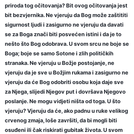
priroda tog očitovanja? Bit ovog očitovanja jest
bit bezvjernika. Ne vjeruju da Bog može zaštititi
sigurnost ljudi i zasigurno ne vjeruju da davati
se za Boga znači biti posvećen istini i da je to
nešto što Bog odobrava. U svom srcu ne boje se
Boga; boje se samo Sotone i zlih političkih
stranaka. Ne vjeruju u Božje postojanje, ne
vjeruju da je sve u Božjim rukama i zasigurno ne
vjeruju da će Bog odobriti osobu koja daje sve
za Njega, slijedi Njegov put i dovršava Njegovo
poslanje. Ne mogu vidjeti ništa od toga. U što
vjeruju? Vjeruju da će, ako padnu u ruke velikog
crvenog zmaja, loše završiti, da bi mogli biti
osuđeni ili čak riskirati gubitak života. U svom