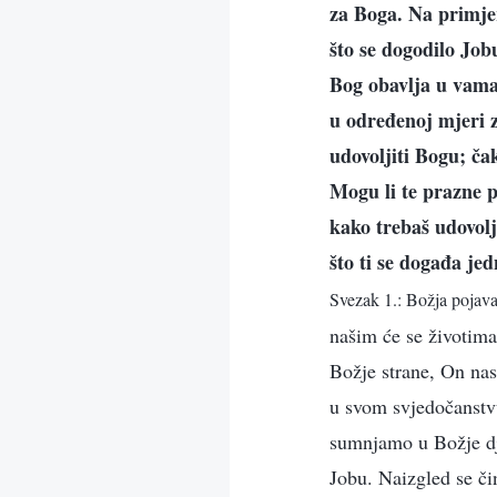
za Boga. Na primjer
što se dogodilo Jobu
Bog obavlja u vama 
u određenoj mjeri z
udovoljiti Bogu; ča
Mogu li te prazne 
kako trebaš udovolj
što ti se događa je
Svezak 1.: Božja pojava 
našim će se životima
Božje strane, On nas
u svom svjedočanstvu
sumnjamo u Božje dje
Jobu. Naizgled se či