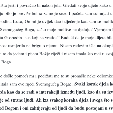
išta jesti i povraćao bi nakon jela. Gledati svoje dijete kako 
nju bilo je previše bolno za moje srce. I počela sam sumnjati 
odina Isusa, On mi je uvijek dao izlječenje kad sam se molila
Svemogućeg Boga, zašto moje molitve ne djeluju? Vjerujem li 
 Gospodin Isus koji se vratio?” Budući da je moje dijete bilo
ost usmjerila na brigu o njemu. Nisam redovito išla na okupl
a to da jedem i pijem Božje riječi i nisam imala što reći u s
d Boga.
re došle pomoći mi i podržati me te su pronašle neke odlomke 
Svaki korak djela k
očitala sam ove riječi Svemogućeg Boga: „
eda kao da se radi o interakciji između ljudi, kao da su iz
e od strane ljudi. Ali iza svakog koraka djela i svega što 
ed Bogom i oni zahtijevaju od ljudi da budu postojani u s