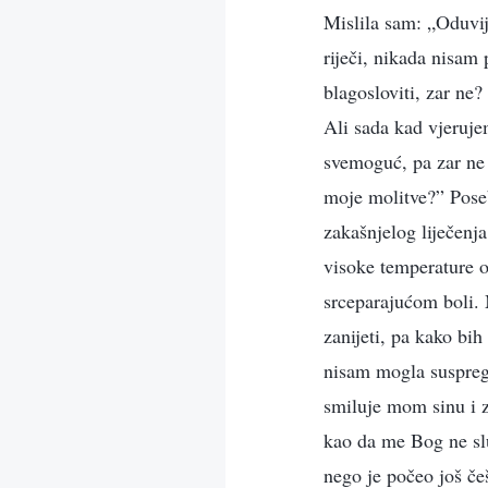
Mislila sam: „Oduvij
riječi, nikada nisam
blagosloviti, zar ne
Ali sada kad vjeruje
svemoguć, pa zar ne 
moje molitve?” Poseb
zakašnjelog liječenja
visoke temperature o
srceparajućom boli. M
zanijeti, pa kako bi
nisam mogla suspregn
smiluje mom sinu i za
kao da me Bog ne sl
nego je počeo još če