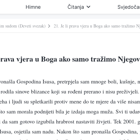
Himne
Čitanja
Svjedoča
vim sudom (Deveti svezak)
21. Je li prava vjera u Boga ako samo tražimo N
 prava vjera u Boga ako samo tražimo Njegov
ronašla Gospodina Isusa, pretrpjela sam mnoge boli, kušnje, 
rodila sinove blizance koji su rođeni prerano i nisu preživjeli
ha i ljudi su spletkarili protiv mene do te mjere da više nisa
to sam morala podnijeti bila je izdaja moga muža. Svi ti udar
i da sam gotovo izgubila hrabrost nastaviti živjeti. Tek 2001.
susa, osjetila sam nadu. Nakon što sam pronašla Gospodina, 