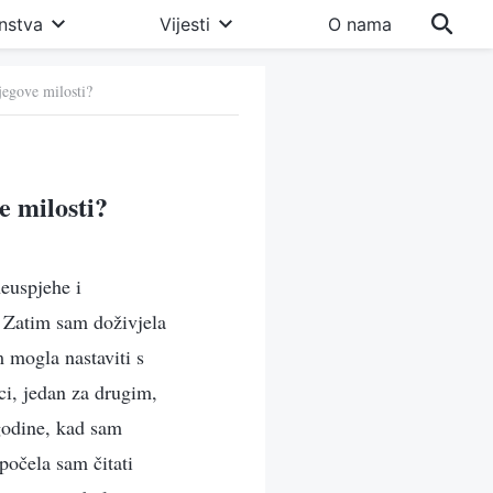
nstva
Vijesti
O nama
jegove milosti?
e milosti?
neuspjehe i
. Zatim sam doživjela
m mogla nastaviti s
ci, jedan za drugim,
 godine, kad sam
počela sam čitati