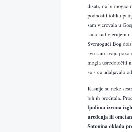
disati, ne bi mogao n
podnositi toliku pat
sam vjerovala u Gosp
sada kad vjerujem u 
Svemogući Bog doista
svu sam svoju pozorn
mogla usredotočiti n
se srce udaljavalo o
Kasnije su neke sest
bih ih pročitala. Pr
ljudima izvana izgl
uređenja ili ometanj
Sotonina oklada pr