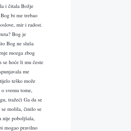
a i čitala Božje
. Bog bi me trebao
slove, mir i radost.
teta? Bog je
što Bog ne sluša
ećenje mozga zbog
m se hoće li mu česte
ispunjavala me
tijelo teško može
ći o svemu tome,
gu, tražeći Ga da se
 se molila, činilo se
nije poboljšala,
 bi mogao pravilno