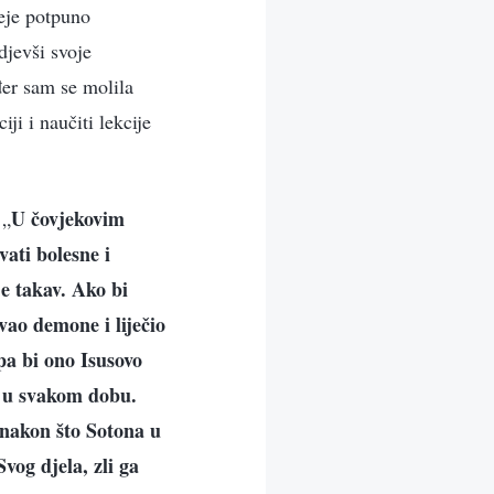
deje potpuno
djevši svoje
ođer sam se molila
ji i naučiti lekcije
U čovjekovim
 „
ati bolesne i
je takav. Ako bi
ivao demone i liječio
 pa bi ono Isusovo
a u svakom dobu.
 nakon što Sotona u
vog djela, zli ga