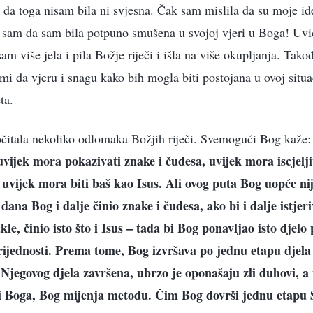
 a da toga nisam bila ni svjesna. Čak sam mislila da su moje i
la sam da sam bila potpuno smušena u svojoj vjeri u Boga! Uvi
am više jela i pila Božje riječi i išla na više okupljanja. Tak
i da vjeru i snagu kako bih mogla biti postojana u ovoj situaci
ta.
čitala nekoliko odlomaka Božjih riječi. Svemogući Bog kaže:
jek mora pokazivati znake i čudesa, uvijek mora iscjeljiv
i uvijek mora biti baš kao Isus. Ali ovog puta Bog uopće ni
dana Bog i dalje činio znake i čudesa, ako bi i dalje istjer
kle, činio isto što i Isus – tada bi Bog ponavljao isto djelo
vrijednosti. Prema tome, Bog izvršava po jednu etapu djel
Njegovog djela završena, ubrzo je oponašaju zli duhovi, a
ti Boga, Bog mijenja metodu. Čim Bog dovrši jednu etapu S