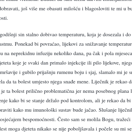
bravati, još više me obasuti milošću i blagosloviti te mi u b
osti.
godišnji sin stalno dobivao temperaturu, koja je dosezala i do
astmu. Ponekad bi povraćao, lijekovi za snižavanje temperature
cu na neprekidnu infuziju nekoliko dana, pa čak i pola mjesec
eteta koje je svaki dan primalo injekcije ili pilo lijekove, nj
 mršavije i gubilo prijašnju rumenu boju i sjaj, slamalo mi je s
la da ta bolest umjesto njega snađe mene. Liječnik je rekao d
a je ta bolest prilično problematična jer nema posebnog plana 
nje kako bi se stanje držalo pod kontrolom, ali je rekao da bi
viti kako mu imunološki sustav bude jačao. Slušanje liječnik
osjećajem bespomoćnosti. Često sam se molila Bogu, tražeći G
est moga djeteta nikako se nije poboljšavala i počele su mi se