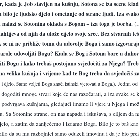
, kada je Job stavljen na kušnju, Sotona se iza scene kla
 bilo je ljudsko djelo i ometanje od strane ljudi. Iza svak
nalazi se Sotonina oklada s Bogom – iza toga je borba. (…
ahtijeva od njih da ulože cijelo svoje srce. Bez stvarnih t
k se ni ne približe tomu da udovolje Bogu i samo izgovaraj
parole udovoljiti Bogu? Kada se Bog i Sotona bore u duho
iti Bogu i kako trebaš postojano svjedočiti za Njega? Treba
dna velika kušnja i vrijeme kad te Bog treba da svjedočiš z
. Jedna od 
i djelo. Samo voljeti Boga znači istinski vjerovati u Boga.)
 dogoditi mnoge stvari koje će nas razočarati, a iza svake se k
 podvrgava kušnjama, gledajući imamo li vjere u Njega i može
. Sa Sotonine strane, on nas napada i iskušava, s ciljem da n
lo, a zatim da zaniječemo i izdamo Boga. Bilo je to baš kao
nilo da su mu razbojnici samo oduzeli imovinu i da je bio pre