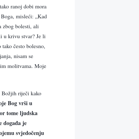
u tako ranoj dobi mora
u Boga, misleći: „Kad
 zbog bolesti, ali
u krivu stvar? Je li
 tako često bolesno,
janja, nisam se
vojim molitvama. Moje
Božjih riječi kako
oje Bog vrši u
vor tome ljudska
se događa je
vojemu svjedočenju