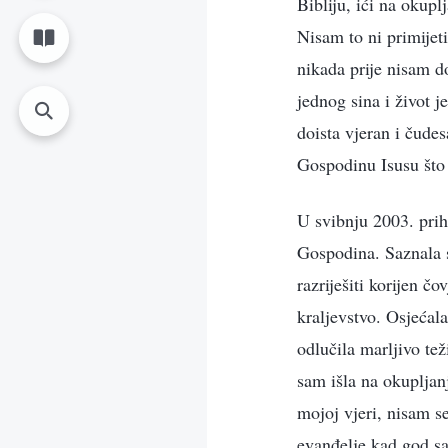
Bibliju, ići na okup
Nisam to ni primijeti
nikada prije nisam do
jednog sina i život 
doista vjeran i čude
Gospodinu Isusu što
U svibnju 2003. pri
Gospodina. Saznala sa
razriješiti korijen č
kraljevstvo. Osjećal
odlučila marljivo te
sam išla na okupljanj
mojoj vjeri, nisam s
evanđelje kad god s