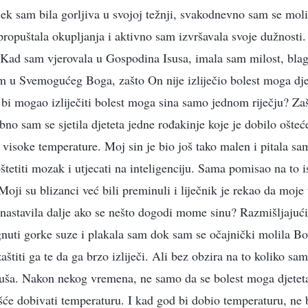
ek sam bila gorljiva u svojoj težnji, svakodnevno sam se molil
 propuštala okupljanja i aktivno sam izvršavala svoje dužnosti
? Kad sam vjerovala u Gospodina Isusa, imala sam milost, blago
m u Svemogućeg Boga, zašto On nije izliječio bolest moga dje
bi mogao izliječiti bolest moga sina samo jednom riječju? Za
no sam se sjetila djeteta jedne rođakinje koje je dobilo ošt
 visoke temperature. Moj sin je bio još tako malen i pitala sa
štetiti mozak i utjecati na inteligenciju. Sama pomisao na to 
oji su blizanci već bili preminuli i liječnik je rekao da moje 
h nastavila dalje ako se nešto dogodi mome sinu? Razmišljaju
uti gorke suze i plakala sam dok sam se očajnički molila Bo
štiti ga te da ga brzo izliječi. Ali bez obzira na to koliko sam
uša. Nakon nekog vremena, ne samo da se bolest moga djeteta 
šće dobivati temperaturu. I kad god bi dobio temperaturu, ne