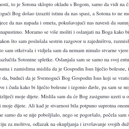
rnosti, to je Sotona sklopio okladu s Bogom, samo da vidi na č
ogući Bog došao izraziti istinu da nas spasi, a Sotona to ne m
 djece da nas napada i ometa, pokušavajući nas navesti da sum
napustimo. Moramo se više moliti i oslanjati na Boga kako b
akon što sam poslušala sestrin razgovor u zajedništvu, razmis
to sam otkrivala i vidjela sam da nemam nimalo stvarne vjere
razlučila Sotonine spletke. Oslanjala sam se samo na svoj entu
ma i zamislima mislila da je Gospodin Isus liječio bolesne, 
te da, budući da je Svemogući Bog Gospodin Isus koji se vrat
e i čuda kako bi liječio bolesne i izgonio đavle, pa sam se n
izliječi moje dijete. Mislila sam da će Bog zasigurno uzeti u 
iti moje dijete. Ali kad je stvarnost bila potpuno suprotna ono
ne samo da se nije poboljšalo, nego se pogoršalo, počela sam 
iju za molitvu, odlazak na okupljanja i izvršavanje svojih duž