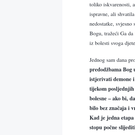
toliko iskvarenosti,
ispravne, ali shvati
nedostatke, svjesno s
Bogu, tražeći Ga da m
iz bolesti svoga djete
Jednog sam dana pro
predodžbama Bog uvi
istjerivati demone 
tijekom posljednjih 
bolesne – ako bi, da
bilo bez značaja i 
Kad je jedna etapa 
stopu počne slijedi