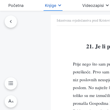
Početna
Knjige
Videozapisi
Iskustvena svjedočanstva pred Kristo
21. Je li
Prije nego što sam p
poteškoće. Prvo sam 
niz poslovnih neuspje
poslom. No najteže š
toliko su me izmučil
pronašla Gospodina I