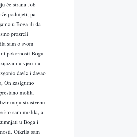
iju će stranu Job
ože podnijeti, pa
njamo u Boga ili da
ismo prozreli
lila sam o svom
 ni pokornosti Bogu
zijazam u vjeri i u
izgonio đavle i davao
io, On zasigurno
eprestano molila
obzir moju strastvenu
me što sam mislila, a
sumnjati u Boga i
nosti. Otkrila sam