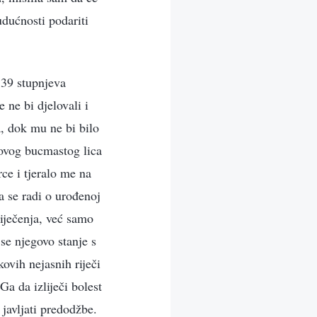
udućnosti podariti
 39 stupnjeva
 ne bi djelovali i
a, dok mu ne bi bilo
egovog bucmastog lica
rce i tjeralo me na
a se radi o urođenoj
liječenja, već samo
 se njegovo stanje s
ovih nejasnih riječi
a da izliječi bolest
 javljati predodžbe.