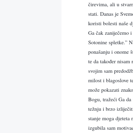
čirevima, ali u stva
stati. Danas je Svem
koristi bolesti naše
Ga čak zaniječemo i 
Sotonine spletke.” N
ponašanju i onome š
te da također nisam 
svojim sam predodžba
milost i blagoslove 
može pokazati znakov
Bogu, tražeći Ga da 
težnju i brzo izliječ
stanje moga djeteta 
izgubila sam motivac