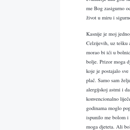
me Bog zasigurno odo
život u miru i sigurn
Kasnije je moj jedno
Celzijevih, uz tešku 
morao bi ići u bolni
bolje. Prizor moga dj
koje je postajalo sve
plač. Samo sam želje
alergijskoj astmi i d
konvencionalno liječe
godinama moglo popra
ispunilo me bolom i 
moga djeteta. Ali bol