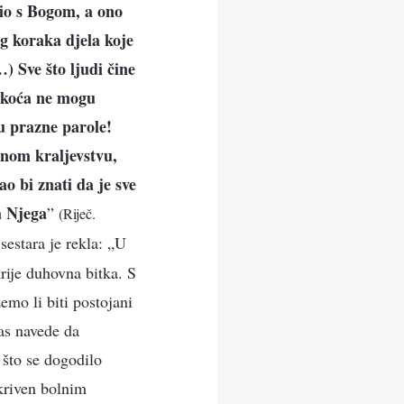
dio s Bogom, a ono
og koraka djela koje
) Sve što ljudi čine
eškoća ne mogu
u prazne parole!
vnom kraljevstvu,
o bi znati da je sve
a Njega
”
(Riječ.
sestara je rekla: „U
rije duhovna bitka. S
mo li biti postojani
as navede da
 što se dogodilo
kriven bolnim