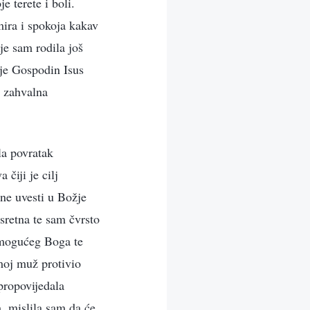
 terete i boli.
 mira i spokoja kakav
je sam rodila još
 je Gospodin Isus
i zahvalna
la povratak
čiji je cilj
ene uvesti u Božje
sretna te sam čvrsto
vemogućeg Boga te
 moj muž protivio
propovijedala
 mislila sam da će