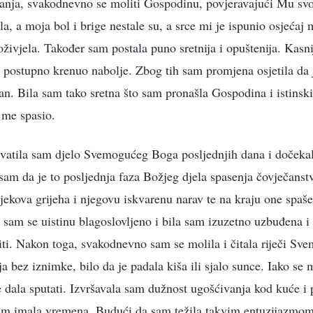
ljanja, svakodnevno se moliti Gospodinu, povjeravajući Mu svoje
la, a moja bol i brige nestale su, a srce mi je ispunio osjećaj
živjela. Također sam postala puno sretnija i opuštenija. Kasni
je postupno krenuo nabolje. Zbog tih sam promjena osjetila da
san. Bila sam tako sretna što sam pronašla Gospodina i istinsk
 me spasio.
hvatila sam djelo Svemogućeg Boga posljednjih dana i dočeka
m da je to posljednja faza Božjeg djela spasenja čovječanstva 
ovjekova grijeha i njegovu iskvarenu narav te na kraju one spaš
a sam se uistinu blagoslovljeno i bila sam izuzetno uzbuđena i 
žiti. Nakon toga, svakodnevno sam se molila i čitala riječi S
a bez iznimke, bilo da je padala kiša ili sjalo sunce. Iako se
e dala sputati. Izvršavala sam dužnost ugošćivanja kod kuće i 
am imala vremena. Budući da sam težila takvim entuzijazmom,