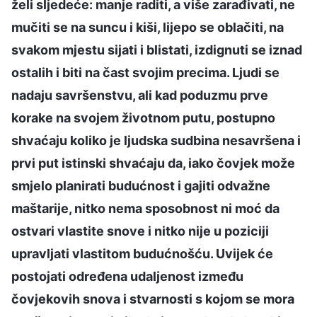
želi sljedeće: manje raditi, a više zarađivati, ne
mučiti se na suncu i kiši, lijepo se oblačiti, na
svakom mjestu sijati i blistati, izdignuti se iznad
ostalih i biti na čast svojim precima. Ljudi se
nadaju savršenstvu, ali kad poduzmu prve
korake na svojem životnom putu, postupno
shvaćaju koliko je ljudska sudbina nesavršena i
prvi put istinski shvaćaju da, iako čovjek može
smjelo planirati budućnost i gajiti odvažne
maštarije, nitko nema sposobnost ni moć da
ostvari vlastite snove i nitko nije u poziciji
upravljati vlastitom budućnošću. Uvijek će
postojati određena udaljenost između
čovjekovih snova i stvarnosti s kojom se mora