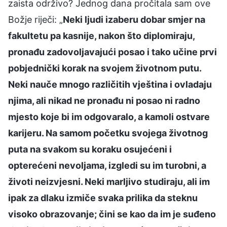
zaista održivo? Jednog dana pročitala sam ove
Božje riječi: „
Neki ljudi izaberu dobar smjer na
fakultetu pa kasnije, nakon što diplomiraju,
pronađu zadovoljavajući posao i tako učine prvi
pobjednički korak na svojem životnom putu.
Neki nauče mnogo različitih vještina i ovladaju
njima, ali nikad ne pronađu ni posao ni radno
mjesto koje bi im odgovaralo, a kamoli ostvare
karijeru. Na samom početku svojega životnog
puta na svakom su koraku osujećeni i
opterećeni nevoljama, izgledi su im turobni, a
životi neizvjesni. Neki marljivo studiraju, ali im
ipak za dlaku izmiče svaka prilika da steknu
visoko obrazovanje; čini se kao da im je suđeno