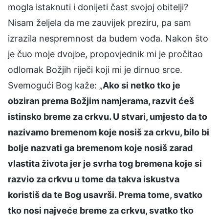
mogla istaknuti i donijeti čast svojoj obitelji?
Nisam željela da me zauvijek preziru, pa sam
izrazila nespremnost da budem vođa. Nakon što
je čuo moje dvojbe, propovjednik mi je pročitao
odlomak Božjih riječi koji mi je dirnuo srce.
Svemogući Bog kaže: „
Ako si netko tko je
obziran prema Božjim namjerama, razvit ćeš
istinsko breme za crkvu. U stvari, umjesto da to
nazivamo bremenom koje nosiš za crkvu, bilo bi
bolje nazvati ga bremenom koje nosiš zarad
vlastita života jer je svrha tog bremena koje si
razvio za crkvu u tome da takva iskustva
koristiš da te Bog usavrši. Prema tome, svatko
tko nosi najveće breme za crkvu, svatko tko