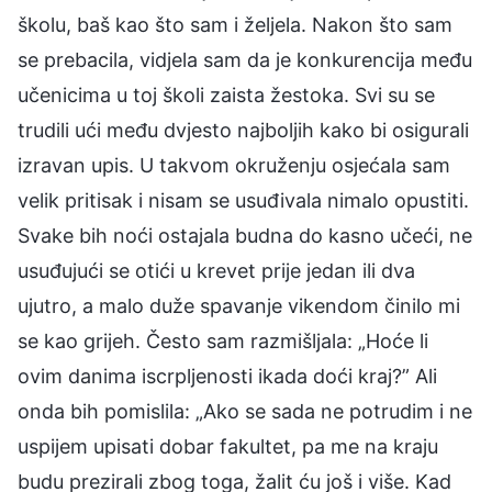
školu, baš kao što sam i željela. Nakon što sam
se prebacila, vidjela sam da je konkurencija među
učenicima u toj školi zaista žestoka. Svi su se
trudili ući među dvjesto najboljih kako bi osigurali
izravan upis. U takvom okruženju osjećala sam
velik pritisak i nisam se usuđivala nimalo opustiti.
Svake bih noći ostajala budna do kasno učeći, ne
usuđujući se otići u krevet prije jedan ili dva
ujutro, a malo duže spavanje vikendom činilo mi
se kao grijeh. Često sam razmišljala: „Hoće li
ovim danima iscrpljenosti ikada doći kraj?” Ali
onda bih pomislila: „Ako se sada ne potrudim i ne
uspijem upisati dobar fakultet, pa me na kraju
budu prezirali zbog toga, žalit ću još i više. Kad