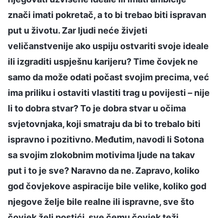
znači imati pokretač, a to bi trebao biti ispravan
put u životu. Zar ljudi neće živjeti
veličanstvenije ako uspiju ostvariti svoje ideale
ili izgraditi uspješnu karijeru? Time čovjek ne
samo da može odati počast svojim precima, već
ima priliku i ostaviti vlastiti trag u povijesti – nije
li to dobra stvar? To je dobra stvar u očima
svjetovnjaka, koji smatraju da bi to trebalo biti
ispravno i pozitivno. Međutim, navodi li Sotona
sa svojim zlokobnim motivima ljude na takav
put i to je sve? Naravno da ne. Zapravo, koliko
god čovjekove aspiracije bile velike, koliko god
njegove želje bile realne ili ispravne, sve što
čovjek želi postići, sve čemu čovjek teži