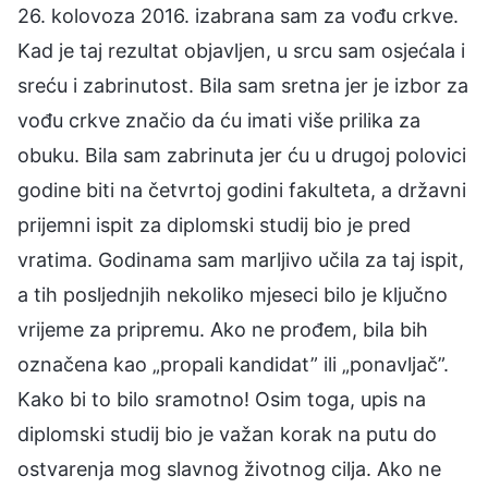
26. kolovoza 2016. izabrana sam za vođu crkve.
Kad je taj rezultat objavljen, u srcu sam osjećala i
sreću i zabrinutost. Bila sam sretna jer je izbor za
vođu crkve značio da ću imati više prilika za
obuku. Bila sam zabrinuta jer ću u drugoj polovici
godine biti na četvrtoj godini fakulteta, a državni
prijemni ispit za diplomski studij bio je pred
vratima. Godinama sam marljivo učila za taj ispit,
a tih posljednjih nekoliko mjeseci bilo je ključno
vrijeme za pripremu. Ako ne prođem, bila bih
označena kao „propali kandidat” ili „ponavljač”.
Kako bi to bilo sramotno! Osim toga, upis na
diplomski studij bio je važan korak na putu do
ostvarenja mog slavnog životnog cilja. Ako ne