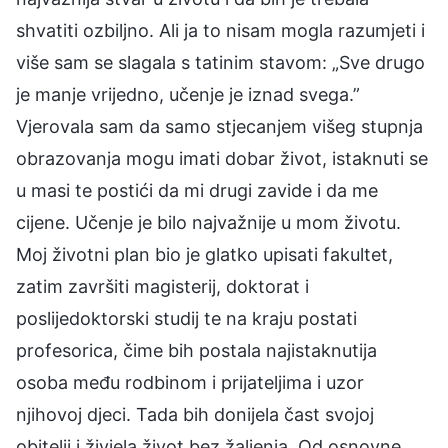
shvatiti ozbiljno. Ali ja to nisam mogla razumjeti i
više sam se slagala s tatinim stavom: „Sve drugo
je manje vrijedno, učenje je iznad svega.”
Vjerovala sam da samo stjecanjem višeg stupnja
obrazovanja mogu imati dobar život, istaknuti se
u masi te postići da mi drugi zavide i da me
cijene. Učenje je bilo najvažnije u mom životu.
Moj životni plan bio je glatko upisati fakultet,
zatim završiti magisterij, doktorat i
poslijedoktorski studij te na kraju postati
profesorica, čime bih postala najistaknutija
osoba među rodbinom i prijateljima i uzor
njihovoj djeci. Tada bih donijela čast svojoj
obitelji i živjela život bez žaljenja. Od osnovne