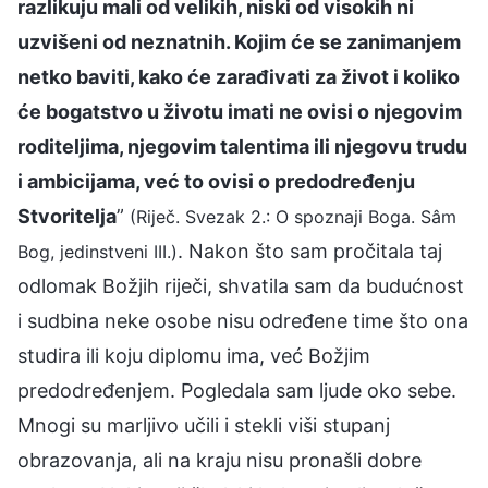
razlikuju mali od velikih, niski od visokih ni
uzvišeni od neznatnih. Kojim će se zanimanjem
netko baviti, kako će zarađivati za život i koliko
će bogatstvo u životu imati ne ovisi o njegovim
roditeljima, njegovim talentima ili njegovu trudu
i ambicijama, već to ovisi o predodređenju
Stvoritelja
”
(Riječ. Svezak 2.: O spoznaji Boga. Sâm
. Nakon što sam pročitala taj
Bog, jedinstveni III.)
odlomak Božjih riječi, shvatila sam da budućnost
i sudbina neke osobe nisu određene time što ona
studira ili koju diplomu ima, već Božjim
predodređenjem. Pogledala sam ljude oko sebe.
Mnogi su marljivo učili i stekli viši stupanj
obrazovanja, ali na kraju nisu pronašli dobre