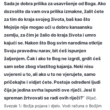
Sada je dobra prilika za usavršenje od Boga. Ako
dozvolite da vam ova prilika izmakne, žalit ćete
za tim do kraja svojeg života, baš kao što
Mojsije nije mogao ući u dobru kanaansku
zemlju, za čim je žalio do kraja života i umro
kajući se. Nakon što Bog svim narodima otkrije
Svoju pravednu narav, bit ćeš ispunjen
žaljenjem. Čak i ako te Bog ne izgrdi, grdit ćeš
sam sebe zbog vlastitog kajanja. Neki nisu
uvjereni u to, ali ako u to ne vjerujete, samo
pričekajte i vidjet ćete. Postoje određeni ljudi
čija je jedina svrha ispuniti ove riječi. Jesi li
spreman žrtvovati se radi ovih riječi?
”
(Riječ.
Svezak 1.: Božja pojava i djelo. Vodi računa o Božjim