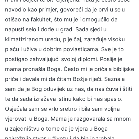
navodio kao primjer, govoreći da je prvi u selu
otišao na fakultet, što mu je i omogućilo da
napusti selo i dođe u grad. Sada sjedi u
klimatiziranom uredu, pije čaj, zarađuje visoku
plaću i uživa u dobrim povlasticama. Sve je to
postigao zahvaljujući svojoj diplomi. Poslije je
mama pronašla Boga. Često mi je pričala biblijske
priče i davala mi da čitam Božje riječi. Saznala
sam da je Bog oduvijek uz nas, da nas čuva i štiti
te da sada izražava istinu kako bi nas spasio.
Osjećala sam se vrlo sretno i bila sam voljna
vjerovati u Boga. Mama je razgovarala sa mnom
u zajedništvu o tome da je vjera u Boga
najvažnija stvar u životu i da bih je trebala