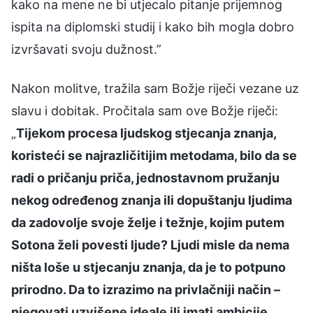
kako na mene ne bi utjecalo pitanje prijemnog
ispita na diplomski studij i kako bih mogla dobro
izvršavati svoju dužnost.”
Nakon molitve, tražila sam Božje riječi vezane uz
slavu i dobitak. Pročitala sam ove Božje riječi:
„
Tijekom procesa ljudskog stjecanja znanja,
koristeći se najrazličitijim metodama, bilo da se
radi o pričanju priča, jednostavnom pružanju
nekog određenog znanja ili dopuštanju ljudima
da zadovolje svoje želje i težnje, kojim putem
Sotona želi povesti ljude? Ljudi misle da nema
ništa loše u stjecanju znanja, da je to potpuno
prirodno. Da to izrazimo na privlačniji način –
njegovati uzvišene ideale ili imati ambicije