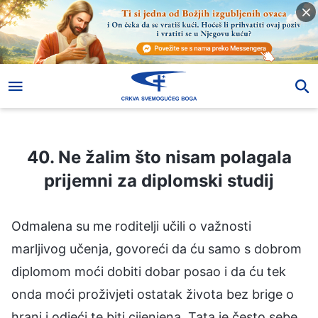
40. Ne žalim što nisam polagala prijemni za diplomski studij
40. Ne žalim što nisam polagala
prijemni za diplomski studij
Odmalena su me roditelji učili o važnosti
marljivog učenja, govoreći da ću samo s dobrom
diplomom moći dobiti dobar posao i da ću tek
onda moći proživjeti ostatak života bez brige o
hrani i odjeći te biti cijenjena. Tata je često sebe