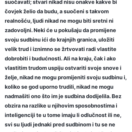
suočavati; stvari nikad nisu onakve kakve bi
čovjek želio da budu, a suočeni s takvom
realnošću, ljudi nikad ne mogu biti sretni ni
zadovoljni. Neki će u pokušaju da promijene
svoju sudbinu ići do krajnjih granica, uložiti
velik trud i iznimno se žrtvovati radi vlastite
dobrobiti i budućnosti. Ali na kraju, čak i ako
vlastitim trudom uspiju ostvariti svoje snove i
želje, nikad ne mogu promijeniti svoju sudbinu i,
koliko se god uporno trudili, nikad ne mogu
nadmašiti ono što im je sudbina dodijelila. Bez
obzira na razlike u njihovim sposobnostima i
inteligenciji te u tome imaju li odlučnost ili ne,
svi su ljudi jednaki pred sudbinom i tu se ne