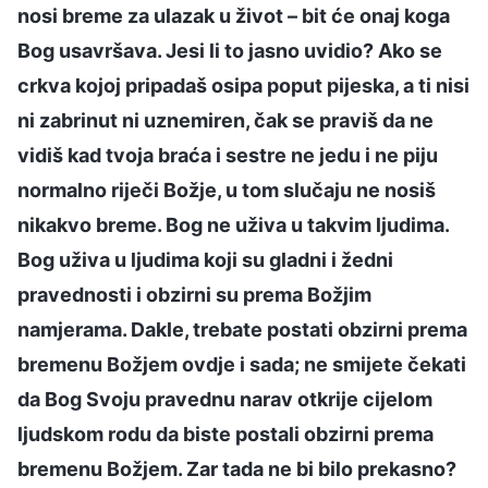
nosi breme za ulazak u život – bit će onaj koga
Bog usavršava. Jesi li to jasno uvidio? Ako se
crkva kojoj pripadaš osipa poput pijeska, a ti nisi
ni zabrinut ni uznemiren, čak se praviš da ne
vidiš kad tvoja braća i sestre ne jedu i ne piju
normalno riječi Božje, u tom slučaju ne nosiš
nikakvo breme. Bog ne uživa u takvim ljudima.
Bog uživa u ljudima koji su gladni i žedni
pravednosti i obzirni su prema Božjim
namjerama. Dakle, trebate postati obzirni prema
bremenu Božjem ovdje i sada; ne smijete čekati
da Bog Svoju pravednu narav otkrije cijelom
ljudskom rodu da biste postali obzirni prema
bremenu Božjem. Zar tada ne bi bilo prekasno?