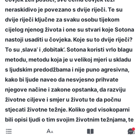
neraskidivo je povezano s dvije riječi. Te su
dvije riječi ključne za svaku osobu tijekom
cijelog njenog života i one su stvari koje Sotona
nastoji usaditi u čovjeka. Koje su to dvije riječi?
To su ‚slava’ i ‚dobitak’. Sotona koristi vrlo blagu
metodu, metodu koja je u velikoj mjeri u skladu
s ljudskim predodžbama i nije puno agresivna,
kako bi ljude naveo da nesvjesno prihvate
njegove načine i zakone opstanka, da razviju
životne ciljeve i smjer u životu te da počnu
stjecati životne težnje. Koliko god visokoparni
bili opisi ljudi o tim svojim životnim težnjama, te
težnje se uvijek vrte oko slave i dobitka. Sve što
bilo koja velika ili slavna osoba – ili, zapravo, bilo