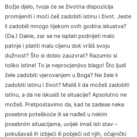
Božje djelo, tvoja će se životna dispozicija
promijeniti i moći ćeš zadobiti istinu i život. Jeste
li zadobili mnogo tijekom ovih godina iskustva?
(Da.) Dakle, zar se ne isplati podnijeti malo
patnje i platiti malu cijenu dok vršiš svoju
dužnost? Što si dobio zauzvrat? Razumio si
toliko istine! To je neprocjenjivo blago! Što ljudi
žele zadobiti vjerovanjem u Boga? Ne žele li
zadobiti istinu i život? Misliš li da možeš zadobiti
istinu, a da ne iskusiš te situacije? Apsolutno ne
možeš. Pretpostavimo da, kad te zadese neke
posebne poteškoće ili se nađeš u nekim
posebnim situacijama, uvijek imaš isti stav –
pokušavaš ih izbjeći ili pobjeći od njih, očajnički