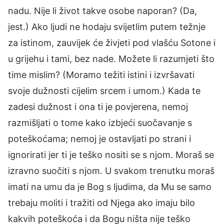
nadu. Nije li život takve osobe naporan? (Da,
jest.) Ako ljudi ne hodaju svijetlim putem težnje
za istinom, zauvijek će živjeti pod vlašću Sotone i
u grijehu i tami, bez nade. Možete li razumjeti što
time mislim? (Moramo težiti istini i izvršavati
svoje dužnosti cijelim srcem i umom.) Kada te
zadesi dužnost i ona ti je povjerena, nemoj
razmišljati o tome kako izbjeći suočavanje s
poteškoćama; nemoj je ostavljati po strani i
ignorirati jer ti je teško nositi se s njom. Moraš se
izravno suočiti s njom. U svakom trenutku moraš
imati na umu da je Bog s ljudima, da Mu se samo
trebaju moliti i tražiti od Njega ako imaju bilo
kakvih poteškoća i da Bogu ništa nije teško