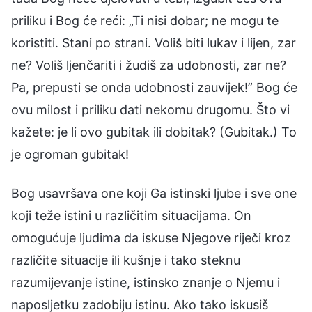
priliku i Bog će reći: „Ti nisi dobar; ne mogu te
koristiti. Stani po strani. Voliš biti lukav i lijen, zar
ne? Voliš ljenčariti i žudiš za udobnosti, zar ne?
Pa, prepusti se onda udobnosti zauvijek!” Bog će
ovu milost i priliku dati nekomu drugomu. Što vi
kažete: je li ovo gubitak ili dobitak? (Gubitak.) To
je ogroman gubitak!
Bog usavršava one koji Ga istinski ljube i sve one
koji teže istini u različitim situacijama. On
omogućuje ljudima da iskuse Njegove riječi kroz
različite situacije ili kušnje i tako steknu
razumijevanje istine, istinsko znanje o Njemu i
naposljetku zadobiju istinu. Ako tako iskusiš