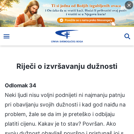
Riječi o izvršavanju dužnosti
Riječi o izvršavanju dužnosti
Odlomak 34
Neki ljudi nisu voljni podnijeti ni najmanju patnju
pri obavljanju svojih dužnosti i kad god naiđu na
problem, žale se da im je preteško i odbijaju
platiti cijenu. Kakav je to stav? Površan. Ako
svoju dužnost obavljaš površno i pristupaš joj s