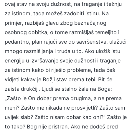
ovaj stav na svoju dužnost, na traganje i težnju
za istinom, tada možeš zadobiti istinu. Na
primjer, razbijaš glavu zbog beznačajnog
osobnog dobitka, o tome razmišljaš temeljito i
pedantno, planirajući sve do savršenstva, ulažući
mnogo razmišljanja i truda u to. Ako uložiš istu
energiju u izvršavanje svoje dužnosti i traganje
za istinom kako bi riješio probleme, tada ćeš
vidjeti kakav je Božji stav prema tebi. Bit će
zaista drukčiji. Ljudi se stalno žale na Boga:
„Zašto je On dobar prema drugima, a ne prema
meni? Zašto me nikada ne prosvijetli? Zašto sam
uvijek slab? Zašto nisam dobar kao oni?” Zašto je
to tako? Bog nije pristran. Ako ne dođeš pred