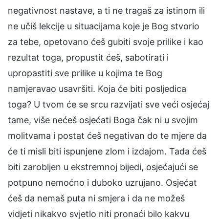
negativnost nastave, a ti ne tragaš za istinom ili
ne učiš lekcije u situacijama koje je Bog stvorio
za tebe, opetovano ćeš gubiti svoje prilike i kao
rezultat toga, propustit ćeš, sabotirati i
upropastiti sve prilike u kojima te Bog
namjeravao usavršiti. Koja će biti posljedica
toga? U tvom će se srcu razvijati sve veći osjećaj
tame, više nećeš osjećati Boga čak ni u svojim
molitvama i postat ćeš negativan do te mjere da
će ti misli biti ispunjene zlom i izdajom. Tada ćeš
biti zarobljen u ekstremnoj bijedi, osjećajući se
potpuno nemoćno i duboko uzrujano. Osjećat
ćeš da nemaš puta ni smjera i da ne možeš
vidjeti nikakvo svjetlo niti pronaći bilo kakvu