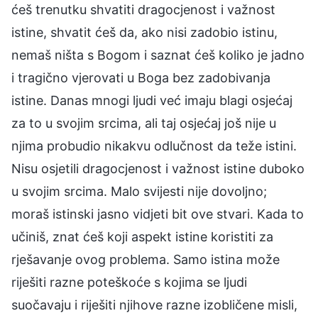
ćeš trenutku shvatiti dragocjenost i važnost
istine, shvatit ćeš da, ako nisi zadobio istinu,
nemaš ništa s Bogom i saznat ćeš koliko je jadno
i tragično vjerovati u Boga bez zadobivanja
istine. Danas mnogi ljudi već imaju blagi osjećaj
za to u svojim srcima, ali taj osjećaj još nije u
njima probudio nikakvu odlučnost da teže istini.
Nisu osjetili dragocjenost i važnost istine duboko
u svojim srcima. Malo svijesti nije dovoljno;
moraš istinski jasno vidjeti bit ove stvari. Kada to
učiniš, znat ćeš koji aspekt istine koristiti za
rješavanje ovog problema. Samo istina može
riješiti razne poteškoće s kojima se ljudi
suočavaju i riješiti njihove razne izobličene misli,