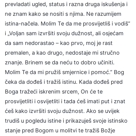
prevladati ugled, status i razna druga iskušenja i
ne znam kako se nositi s njima. Ne razumijem
istina-načela. Molim Te da me prosvijetliš i vodiš”
i „Voljan sam izvršiti svoju dužnost, ali osjećam
da sam nedorastao – kao prvo, moj je rast
premalen, a kao drugo, nedostaje mi stručno
znanje. Brinem se da neću to dobro učiniti.
Molim Te da mi pružiš smjernice i pomoć.” Bog
čeka da dođeš i tražiš istinu. Kada dođeš pred
Boga tražeći iskrenim srcem, On će te
prosvijetliti i osvijetliti i tada ćeš imati put i znat
ćeš kako izvršiti svoju dužnost. Ako se uvijek
trudiš u pogledu istine i prikazuješ svoje istinsko
stanje pred Bogom u molitvi te tražiš Božje