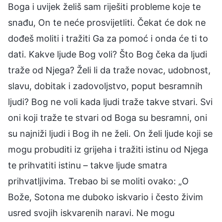
Boga i uvijek želiš sam riješiti probleme koje te
snađu, On te neće prosvijetliti. Čekat će dok ne
dođeš moliti i tražiti Ga za pomoć i onda će ti to
dati. Kakve ljude Bog voli? Što Bog čeka da ljudi
traže od Njega? Želi li da traže novac, udobnost,
slavu, dobitak i zadovoljstvo, poput besramnih
ljudi? Bog ne voli kada ljudi traže takve stvari. Svi
oni koji traže te stvari od Boga su besramni, oni
su najniži ljudi i Bog ih ne želi. On želi ljude koji se
mogu probuditi iz grijeha i tražiti istinu od Njega
te prihvatiti istinu – takve ljude smatra
prihvatljivima. Trebao bi se moliti ovako: „O
Bože, Sotona me duboko iskvario i često živim
usred svojih iskvarenih naravi. Ne mogu