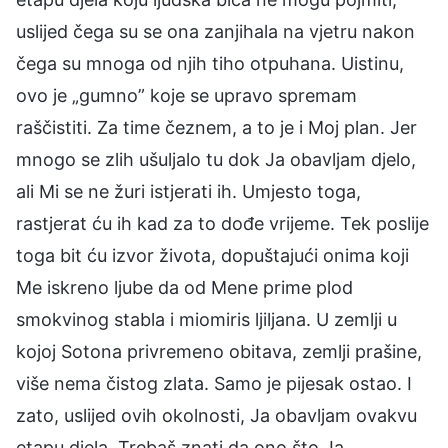
uslijed čega su se ona zanjihala na vjetru nakon
čega su mnoga od njih tiho otpuhana. Uistinu,
ovo je „gumno” koje se upravo spremam
raščistiti. Za time čeznem, a to je i Moj plan. Jer
mnogo se zlih ušuljalo tu dok Ja obavljam djelo,
ali Mi se ne žuri istjerati ih. Umjesto toga,
rastjerat ću ih kad za to dođe vrijeme. Tek poslije
toga bit ću izvor života, dopuštajući onima koji
Me iskreno ljube da od Mene prime plod
smokvinog stabla i miomiris ljiljana. U zemlji u
kojoj Sotona privremeno obitava, zemlji prašine,
više nema čistog zlata. Samo je pijesak ostao. I
zato, uslijed ovih okolnosti, Ja obavljam ovakvu
etapu djela. Trebaš znati da ono što Ja