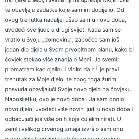
te obavljaju zadatke koje sam im dodijelio. Od
ovog trenutka nadalje, ušao sam u novo doba,
uvodeći sve ljude u drugi svijet. Kada sam se
vratio u Svoju „domovinu”, započeo sam još
jedan dio djela u Svom prvobitnom planu, kako bi
čovjek stekao više znanja o Meni. Ja svemir
[a]
promatram kao cjelinu i vidim da
je pravi
trenutak za Moje djelo, te zbog toga žurim
posvuda obavljajući Svoje novo djelo na čovjeku.
Naposljetku, ovo je novo doba i Ja sam donio
novo djelo, uvodeći više novih ljudi u novo doba i
odbacujući još više onih koje ću eliminirati. U
zemlji velikog crvenog zmaja izvršio sam onu
etapu djela koju ljudska bića ne mogu pojmiti,