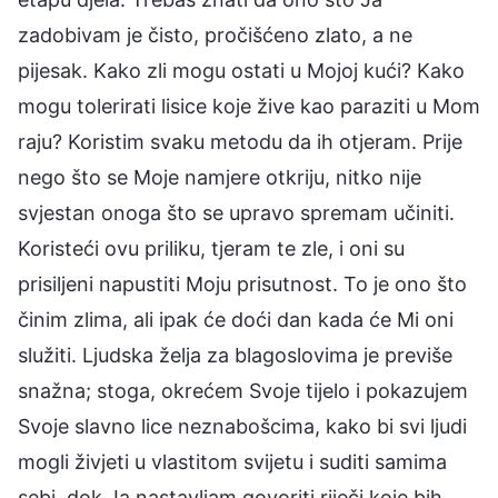
zadobivam je čisto, pročišćeno zlato, a ne
pijesak. Kako zli mogu ostati u Mojoj kući? Kako
mogu tolerirati lisice koje žive kao paraziti u Mom
raju? Koristim svaku metodu da ih otjeram. Prije
nego što se Moje namjere otkriju, nitko nije
svjestan onoga što se upravo spremam učiniti.
Koristeći ovu priliku, tjeram te zle, i oni su
prisiljeni napustiti Moju prisutnost. To je ono što
činim zlima, ali ipak će doći dan kada će Mi oni
služiti. Ljudska želja za blagoslovima je previše
snažna; stoga, okrećem Svoje tijelo i pokazujem
Svoje slavno lice neznabošcima, kako bi svi ljudi
mogli živjeti u vlastitom svijetu i suditi samima
sebi, dok Ja nastavljam govoriti riječi koje bih