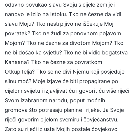
odavno povukao slavu Svoju s cijele zemlje i
nanovo je izlio na Istoku. Tko ne čezne da vidi
slavu Moju? Tko nestrpljivo ne iščekuje Moj
povratak? Tko ne žudi za ponovnom pojavom
Mojom? Tko ne čezne za divotom Mojom? Tko
ne bi došao ka svjetlu? Tko ne bi vidio bogatstva
Kanaana? Tko ne čezne za povratkom
Otkupitelja? Tko se ne divi Njemu koji posjeduje
silnu moć? Moje izjave će biti propagirane po
cijelom svijetu i izjavljivat ću i govorit ću više riječi
Svom izabranom narodu, poput moćnih
gromova što potresaju planine i rijeke. Ja Svoje
riječi govorim cijelom svemiru i čovječanstvu.
Zato su riječi iz usta Mojih postale čovjekovo