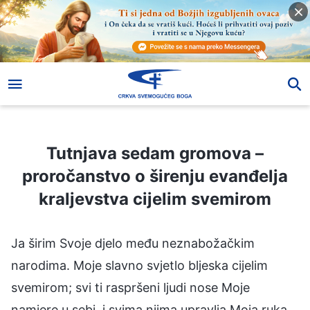
Tutnjava sedam gromova – proročanstvo o širenju evanđelja kraljevstva cijelim svemirom
Tutnjava sedam gromova –
proročanstvo o širenju evanđelja
kraljevstva cijelim svemirom
Ja širim Svoje djelo među neznabožačkim
narodima. Moje slavno svjetlo bljeska cijelim
svemirom; svi ti raspršeni ljudi nose Moje
namjere u sebi, i svima njima upravlja Moja ruka