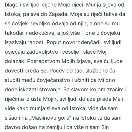
blago i svi ljudi cijene Moje riječi. Munja sijeva od
Istoka, pa sve do Zapada. Moje su riječi takve da
se čovjek nevoljko odvaja od njih, a one su mu
također nedokučive, a još više – one u čovjeku
izazivaju radost. Poput novorođenčadi, svi ljudi
osjećaju zadovoljstvo i veselje i slave Moj
dolazak. Posredstvom Mojih izjava, sve ću ljude
dovesti preda Se. Počev od tad, službeno ću
stupiti među čovječanstvo i učiniti da Mi ono
dođe iskazati štovanje. Sa slavom kojom zračim i
riječima iz usta Mojih, svi ljudi dolaze preda Me i
vide kako munja sijeva od Istoka, vide da sam
sišao i na „Maslinovu goru” na Istoku te da sam
davno došao na zemlju i da više nisam Sin