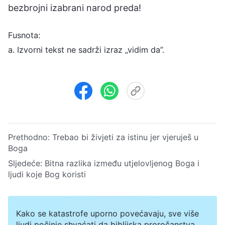
bezbrojni izabrani narod preda!
Fusnota:
a. Izvorni tekst ne sadrži izraz „vidim da”.
Prethodno:
Trebao bi živjeti za istinu jer vjeruješ u
Boga
Sljedeće:
Bitna razlika između utjelovljenog Boga i
ljudi koje Bog koristi
Kako se katastrofe uporno povećavaju, sve više
ljudi počinje shvaćati da biblijska proročanstva