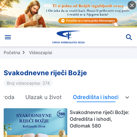
Početna
Videozapisi
Svakodnevne riječi Božje
Broj videozapisa: 374
g roda
Ulazak u život
Odredišta i ishodi
Svakodnevne riječi Božje:
Odredišta i ishodi,
Odlomak 580