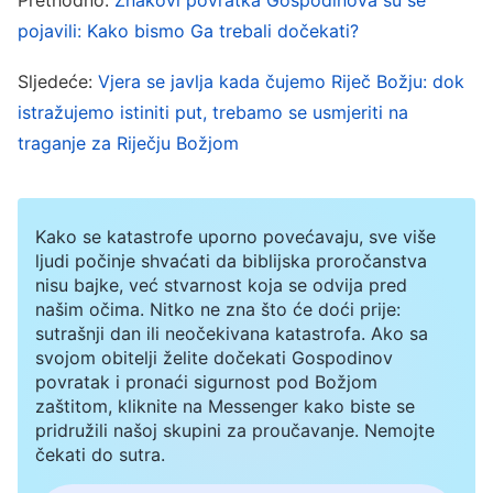
sunce pocrnje kao dlakava kostrijet, sav mjesec
pojavili: Kako bismo Ga trebali dočekati?
posta kao krv
.” „
Velik i strašan dan
” spomenut u
proročanstvu odnosi se na velike katastrofe. Svi
Sljedeće:
Vjera se javlja kada čujemo Riječ Božju: dok
smo vidjeli kako katastrofe posljednjih nekoliko
istražujemo istiniti put, trebamo se usmjeriti na
traganje za Riječju Božjom
godina rastu, s čestim pojavama katastrofa kao
što su potresi, glad, pošasti i poplave koje su
uistinu zastrašujuće; svjetska je situacija u
Kako se katastrofe uporno povećavaju, sve više
previranju i stalno se mijenja, a česte su erupcije
ljudi počinje shvaćati da biblijska proročanstva
nisu bajke, već stvarnost koja se odvija pred
ratova, nasilnih incidenata i terorističkih napada
našim očima. Nitko ne zna što će doći prije:
koji nastavljaju eskalirati; globalna klima postaje
sutrašnji dan ili neočekivana katastrofa. Ako sa
sve toplija, a ekstremne vremenske prilike i razna
svojom obitelji želite dočekati Gospodinov
povratak i pronaći sigurnost pod Božjom
astronomska čuda se često događaju. Znakovi
zaštitom, kliknite na Messenger kako biste se
posljednjih dana prorečeni u Bibliji pojavili su se
pridružili našoj skupini za proučavanje. Nemojte
čekati do sutra.
jedan po jedan. Učestala pojava krvavog mjeseca