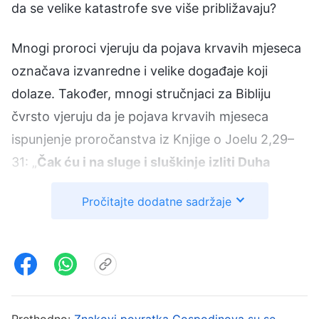
da se velike katastrofe sve više približavaju?
Mnogi proroci vjeruju da pojava krvavih mjeseca
označava izvanredne i velike događaje koji
dolaze. Također, mnogi stručnjaci za Bibliju
čvrsto vjeruju da je pojava krvavih mjeseca
ispunjenje proročanstva iz Knjige o Joelu 2,29–
31: „
Čak ću i na sluge i sluškinje izliti Duha
svojeg u dane one. Pokazat ću znamenja na
Pročitajte dodatne sadržaje
nebu i zemlji, krv i oganj i stupove dima. Sunce
će se prometnut’ u tminu a mjesec u krv, prije
nego svane Jahvin dan, velik i strašan
.”
Također, u Otkrivenju 6,12 stoji: „
I vidjeh: kad
Jaganjac otvori šesti pečat, potres velik nasta. I
Prethodno:
Znakovi povratka Gospodinova su se