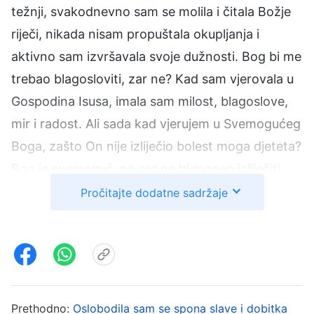
težnji, svakodnevno sam se molila i čitala Božje
riječi, nikada nisam propuštala okupljanja i
aktivno sam izvršavala svoje dužnosti. Bog bi me
trebao blagosloviti, zar ne? Kad sam vjerovala u
Gospodina Isusa, imala sam milost, blagoslove,
mir i radost. Ali sada kad vjerujem u Svemogućeg
Boga, zašto On nije izliječio bolest moga djeteta?
Bog je svemoguć, pa zar ne bi mogao izliječiti
bolest moga sina samo jednom riječju? Zašto
Pročitajte dodatne sadržaje
Bog ne sluša moje molitve?” Posebno sam se
sjetila djeteta jedne rođakinje koje je dobilo
oštećenje mozga zbog zakašnjelog liječenja
visoke temperature. Moj sin je bio još tako malen
i pitala sam se hoće li mu česte visoke
Prethodno:
Oslobodila sam se spona slave i dobitka