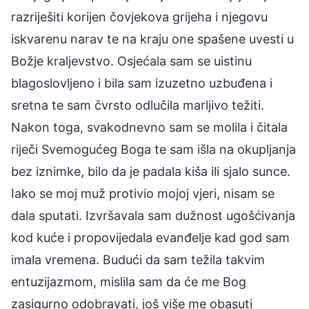
razriješiti korijen čovjekova grijeha i njegovu
iskvarenu narav te na kraju one spašene uvesti u
Božje kraljevstvo. Osjećala sam se uistinu
blagoslovljeno i bila sam izuzetno uzbuđena i
sretna te sam čvrsto odlučila marljivo težiti.
Nakon toga, svakodnevno sam se molila i čitala
riječi Svemogućeg Boga te sam išla na okupljanja
bez iznimke, bilo da je padala kiša ili sjalo sunce.
Iako se moj muž protivio mojoj vjeri, nisam se
dala sputati. Izvršavala sam dužnost ugošćivanja
kod kuće i propovijedala evanđelje kad god sam
imala vremena. Budući da sam težila takvim
entuzijazmom, mislila sam da će me Bog
zasigurno odobravati, još više me obasuti