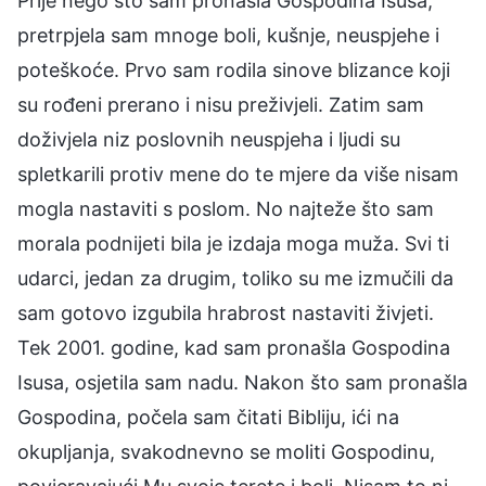
Prije nego što sam pronašla Gospodina Isusa,
pretrpjela sam mnoge boli, kušnje, neuspjehe i
poteškoće. Prvo sam rodila sinove blizance koji
su rođeni prerano i nisu preživjeli. Zatim sam
doživjela niz poslovnih neuspjeha i ljudi su
spletkarili protiv mene do te mjere da više nisam
mogla nastaviti s poslom. No najteže što sam
morala podnijeti bila je izdaja moga muža. Svi ti
udarci, jedan za drugim, toliko su me izmučili da
sam gotovo izgubila hrabrost nastaviti živjeti.
Tek 2001. godine, kad sam pronašla Gospodina
Isusa, osjetila sam nadu. Nakon što sam pronašla
Gospodina, počela sam čitati Bibliju, ići na
okupljanja, svakodnevno se moliti Gospodinu,