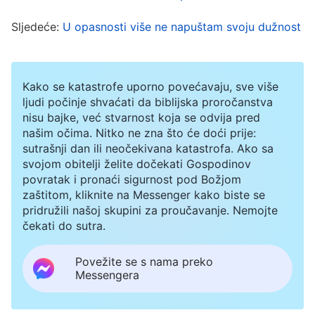
temperature oštetiti mozak i utjecati na
Sljedeće:
U opasnosti više ne napuštam svoju dužnost
inteligenciju. Sama pomisao na to ispunjavala me
srceparajućom boli. Moji su blizanci već bili
preminuli i liječnik je rekao da moje tijelo teško
Kako se katastrofe uporno povećavaju, sve više
može zanijeti, pa kako bih nastavila dalje ako se
ljudi počinje shvaćati da biblijska proročanstva
nisu bajke, već stvarnost koja se odvija pred
nešto dogodi mome sinu? Razmišljajući o svemu
našim očima. Nitko ne zna što će doći prije:
tome, nisam mogla suspregnuti gorke suze i
sutrašnji dan ili neočekivana katastrofa. Ako sa
svojom obitelji želite dočekati Gospodinov
plakala sam dok sam se očajnički molila Bogu,
povratak i pronaći sigurnost pod Božjom
tražeći Ga da se smiluje mom sinu i zaštiti ga te
zaštitom, kliknite na Messenger kako biste se
pridružili našoj skupini za proučavanje. Nemojte
da ga brzo izliječi. Ali bez obzira na to koliko sam
čekati do sutra.
se molila, činilo se kao da me Bog ne sluša.
Nakon nekog vremena, ne samo da se bolest
Povežite se s nama preko
Messengera
moga djeteta nije poboljšala, nego je počeo još
češće dobivati temperaturu. I kad god bi dobio