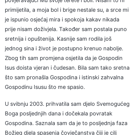
povjeravajući Mu svoje terete i boli. Nisam to ni
primijetila, a moja bol i brige nestale su, a srce mi
je ispunio osjećaj mira i spokoja kakav nikada
prije nisam doživjela. Također sam postala puno
sretnija i opuštenija. Kasnije sam rodila još
jednog sina i život je postupno krenuo nabolje.
Zbog tih sam promjena osjetila da je Gospodin
Isus doista vjeran i čudesan. Bila sam tako sretna
što sam pronašla Gospodina i istinski zahvalna
Gospodinu Isusu što me spasio.
U svibnju 2003. prihvatila sam djelo Svemogućeg
Boga posljednjih dana i dočekala povratak
Gospodina. Saznala sam da je to posljednja faza
Božjeg djela spasenja čovječanstva čiji je cilj