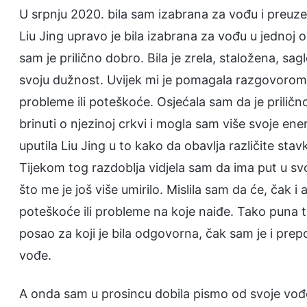
U srpnju 2020. bila sam izabrana za vođu i preuz
Liu Jing upravo je bila izabrana za vođu u jednoj o
sam je prilično dobro. Bila je zrela, staložena, sag
svoju dužnost. Uvijek mi je pomagala razgovorom o
probleme ili poteškoće. Osjećala sam da je prili
brinuti o njezinoj crkvi i mogla sam više svoje en
uputila Liu Jing u to kako da obavlja različite st
Tijekom tog razdoblja vidjela sam da ima put u svo
što me je još više umirilo. Mislila sam da će, čak i
poteškoće ili probleme na koje naiđe. Tako puna tr
posao za koji je bila odgovorna, čak sam je i prepo
vođe.
A onda sam u prosincu dobila pismo od svoje vođe u