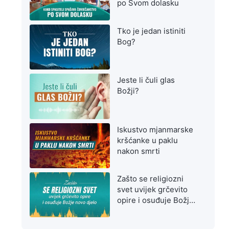
po Svom dolasku
Tko je jedan istiniti
Bog?
Jeste li čuli glas
Božji?
Iskustvo mjanmarske
kršćanke u paklu
nakon smrti
Zašto se religiozni
svet uvijek grčevito
opire i osuđuje Božje
novo djelo