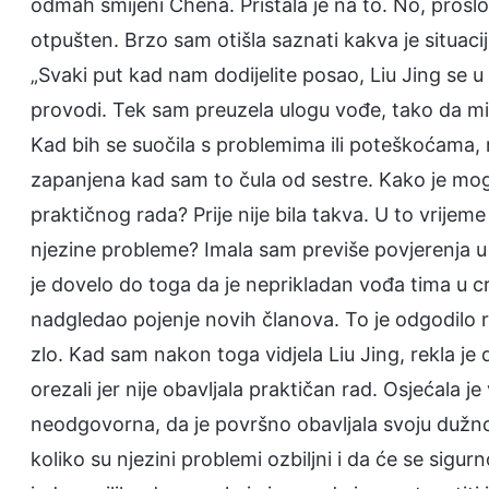
odmah smijeni Chena. Pristala je na to. No, prošlo
otpušten. Brzo sam otišla saznati kakva je situacij
„Svaki put kad nam dodijelite posao, Liu Jing se u 
provodi. Tek sam preuzela ulogu vođe, tako da mi 
Kad bih se suočila s problemima ili poteškoćama, 
zapanjena kad sam to čula od sestre. Kako je mogu
praktičnog rada? Prije nije bila takva. U to vrijem
njezine probleme? Imala sam previše povjerenja u n
je dovelo do toga da je neprikladan vođa tima u crk
nadgledao pojenje novih članova. To je odgodilo ra
zlo. Kad sam nakon toga vidjela Liu Jing, rekla je 
orezali jer nije obavljala praktičan rad. Osjećala je 
neodgovorna, da je površno obavljala svoju dužnos
koliko su njezini problemi ozbiljni i da će se sigurn