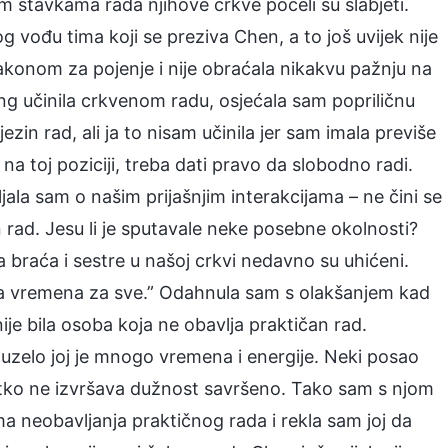
m stavkama rada njihove crkve počeli su slabjeti.
g vođu tima koji se preziva Chen, a to još uvijek nije
đakonom za pojenje i nije obraćala nikakvu pažnju na
Jing učinila crkvenom radu, osjećala sam popriličnu
zin rad, ali ja to nisam učinila jer sam imala previše
 na toj poziciji, treba dati pravo da slobodno radi.
jala sam o našim prijašnjim interakcijama – ne čini se
 rad. Jesu li je sputavale neke posebne okolnosti?
a braća i sestre u našoj crkvi nedavno su uhićeni.
mala vremena za sve.” Odahnula sam s olakšanjem kad
nije bila osoba koja ne obavlja praktičan rad.
uzelo joj je mnogo vremena i energije. Neki posao
. Nitko ne izvršava dužnost savršeno. Tako sam s njom
ma neobavljanja praktičnog rada i rekla sam joj da