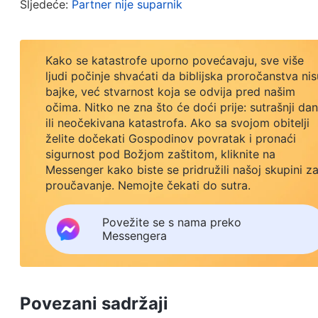
Sljedeće:
Partner nije suparnik
raspitivanja. Kako si mogla biti tako uvjerena?” Proč
ne raspituju o nadzornicima koji ne rade stvaran 
Kako se katastrofe uporno povećavaju, sve više
misle da samo trebaju izabrati nadzornika i da je
ljudi počinje shvaćati da biblijska proročanstva nis
može sam baviti svim poslovima. Stoga lažni vo
bajke, već stvarnost koja se odvija pred našim
očima. Nitko ne zna što će doći prije: sutrašnji dan
nadziru rad niti pitaju kako rad napreduje i ponaš
ili neočekivana katastrofa. Ako sa svojom obitelji
netko prijavi problem s nadzornikom, lažni vođa će
želite dočekati Gospodinov povratak i pronaći
sigurnost pod Božjom zaštitom, kliknite na
možete riješiti sami. Ne pitajte mene.’ Osoba koja 
Messenger kako biste se pridružili našoj skupini z
izjelica. Brine se samo o hrani i zabavi i lijen je 
proučavanje. Nemojte čekati do sutra.
dužnosti i uvijek lukavo zabušava i izmišlja izgo
Povežite se s nama preko
Nije prikladan za nadzornika.’ Lažni vođa će odgov
Messengera
što govoriš nije istina, ili čak i ako jest, to je 
pokušati raspitati o situaciji nadzornika, već će s
prošlih dojmova o tom nadzorniku. Bez obzira na 
Povezani sadržaji
vođa će ih ignorirati. Nadzornik ne radi stvaran p