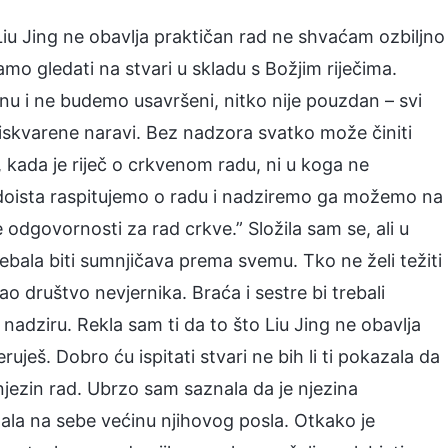
 Liu Jing ne obavlja praktičan rad ne shvaćam ozbiljno
amo gledati na stvari u skladu s Božjim riječima.
nu i ne budemo usavršeni, nitko nije pouzdan – svi
e iskvarene naravi. Bez nadzora svatko može činiti
, kada je riječ o crkvenom radu, ni u koga ne
oista raspitujemo o radu i nadziremo ga možemo na
je odgovornosti za rad crkve.” Složila sam se, ali u
rebala biti sumnjičava prema svemu. Tko ne želi težiti
ao društvo nevjernika. Braća i sestre bi trebali
adziru. Rekla sam ti da to što Liu Jing ne obavlja
ruješ. Dobro ću ispitati stvari ne bih li ti pokazala da
 njezin rad. Ubrzo sam saznala da je njezina
la na sebe većinu njihovog posla. Otkako je