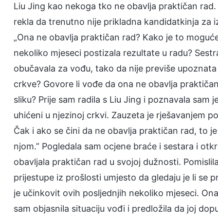
Liu Jing kao nekoga tko ne obavlja praktičan rad. 
rekla da trenutno nije prikladna kandidatkinja za 
„Ona ne obavlja praktičan rad? Kako je to moguće?
nekoliko mjeseci postizala rezultate u radu? Sest
obučavala za vođu, tako da nije previše upoznata s 
crkve? Govore li vođe da ona ne obavlja praktičan
sliku? Prije sam radila s Liu Jing i poznavala sam 
uhićeni u njezinoj crkvi. Zauzeta je rješavanjem p
Čak i ako se čini da ne obavlja praktičan rad, to j
njom.” Pogledala sam ocjene braće i sestara i otkril
obavljala praktičan rad u svojoj dužnosti. Pomisli
prijestupe iz prošlosti umjesto da gledaju je li se
je učinkovit ovih posljednjih nekoliko mjeseci. On
sam objasnila situaciju vođi i predložila da joj do