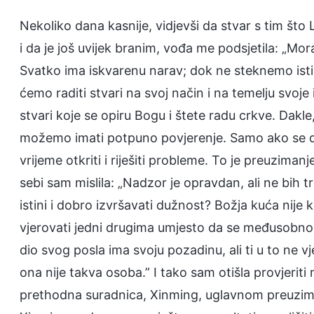
Nekoliko dana kasnije, vidjevši da stvar s tim što
i da je još uvijek branim, vođa me podsjetila: „Mor
Svatko ima iskvarenu narav; dok ne steknemo isti
ćemo raditi stvari na svoj način i na temelju svoj
stvari koje se opiru Bogu i štete radu crkve. Dakle
možemo imati potpuno povjerenje. Samo ako se d
vrijeme otkriti i riješiti probleme. To je preuziman
sebi sam mislila: „Nadzor je opravdan, ali ne bih t
istini i dobro izvršavati dužnost? Božja kuća nije k
vjerovati jedni drugima umjesto da se međusobno n
dio svog posla ima svoju pozadinu, ali ti u to ne vje
ona nije takva osoba.” I tako sam otišla provjeriti
prethodna suradnica, Xinming, uglavnom preuzima