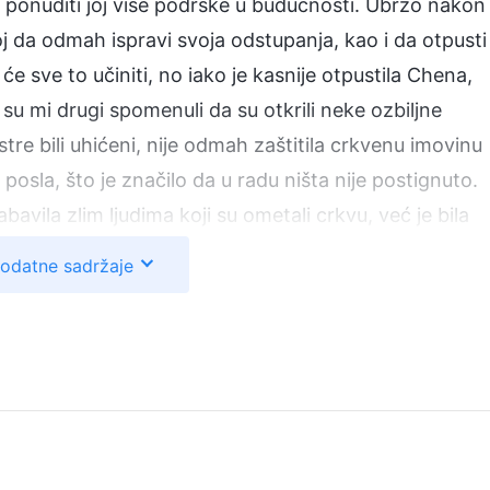
i i ponuditi joj više podrške u budućnosti. Ubrzo nakon
oj da odmah ispravi svoja odstupanja, kao i da otpusti
će sve to učiniti, no iako je kasnije otpustila Chena,
e su mi drugi spomenuli da su otkrili neke ozbiljne
tre bili uhićeni, nije odmah zaštitila crkvenu imovinu
 posla, što je značilo da u radu ništa nije postignuto.
avila zlim ljudima koji su ometali crkvu, već je bila
i rad u kaos. Vidjela sam da Liu Jing uopće nije
dodatne sadržaje
istinski kajala. Osjećala sam se tako krivom. Nikad ne
udjela u njezinom zlu i počinila sam prijestupe pred
iše povjerenja i što nisam ranije pratila njezin rad.
išla razgovarati s Liu Jing, razotkrila svako njezino
ala? Povjerila si joj tako važan posao bez nadzora ili