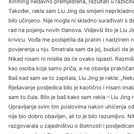
Xinming nedavno premještena, rezultati u različiti
Također, rekla sam Liu Jing da smijeni neprikladno
bilo učinjeno. Nije mogla ni skladno surađivati s 
rad na pojenju novih članova. Vidjevši što je Liu 
krivicu. Vođa me podsjetila da pratim i nadzirem nje
povjerenja u nju. Smatrala sam da joj, budući da je
Nikad nisam ni mislila da će ovako ispasti. Razmišl
kao osoba koja samo priča, a ne obavlja praktičan
Baš kad sam se to zapitala, Liu Jing je rekla: „Nek
Rješavanje posljedica bilo je kaotično i nisam i
sam to čula. Bilo je baš kako sam rekla – Liu Jing 
Upravljanje svim tim poslovima nakon uhićenja od
nije bio dobro obavljen, ali to je bilo razumljivo
razgovarala u zajedništvu o štetnosti i posljedica