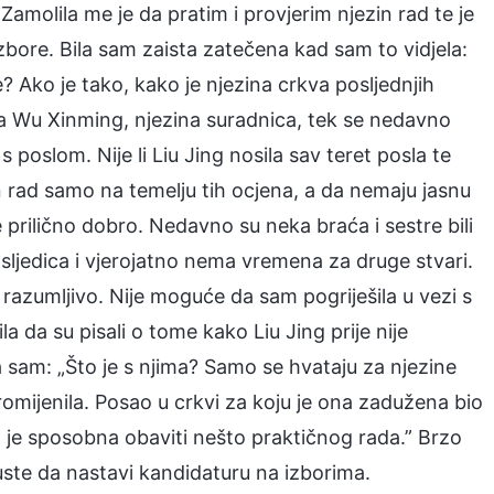
Zamolila me je da pratim i provjerim njezin rad te je
izbore. Bila sam zaista zatečena kad sam to vidjela:
 Ako je tako, kako je njezina crkva posljednjih
ra Wu Xinming, njezina suradnica, tek se nedavno
poslom. Nije li Liu Jing nosila sav teret posla te
 rad samo na temelju tih ocjena, a da nemaju jasnu
je prilično dobro. Nedavno su neka braća i sestre bili
osljedica i vjerojatno nema vremena za druge stvari.
e razumljivo. Nije moguće da sam pogriješila u vezi s
a da su pisali o tome kako Liu Jing prije nije
la sam: „Što je s njima? Samo se hvataju za njezine
 promijenila. Posao u crkvi za koju je ona zadužena bio
a je sposobna obaviti nešto praktičnog rada.” Brzo
puste da nastavi kandidaturu na izborima.