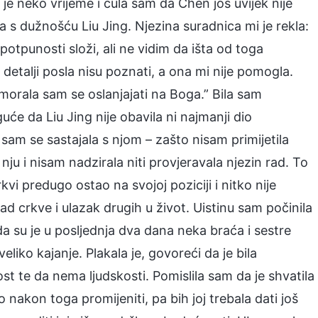
 je neko vrijeme i čula sam da Chen još uvijek nije
a s dužnošću Liu Jing. Njezina suradnica mi je rekla:
potpunosti složi, ali ne vidim da išta od toga
detalji posla nisu poznati, a ona mi nije pomogla.
morala sam se oslanjajati na Boga.” Bila sam
će da Liu Jing nije obavila ni najmanji dio
e sam se sastajala s njom – zašto nisam primijetila
ju i nisam nadzirala niti provjeravala njezin rad. To
vi predugo ostao na svojoj poziciji i nitko nije
d crkve i ulazak drugih u život. Uistinu sam počinila
da su je u posljednja dva dana neka braća i sestre
veliko kajanje. Plakala je, govoreći da je bila
t te da nema ljudskosti. Pomislila sam da je shvatila
o nakon toga promijeniti, pa bih joj trebala dati još