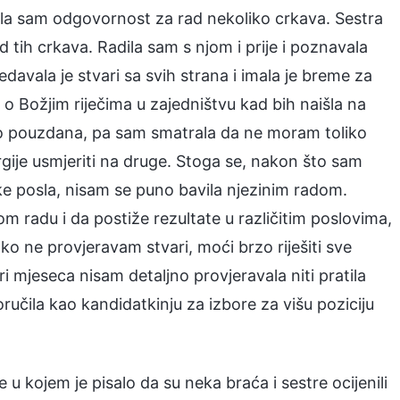
ela sam odgovornost za rad nekoliko crkava. Sestra
d tih crkava. Radila sam s njom i prije i poznavala
ledavala je stvari sa svih strana i imala je breme za
 Božjim riječima u zajedništvu kad bih naišla na
čno pouzdana, pa sam smatrala da ne moram toliko
ergije usmjeriti na druge. Stoga se, nakon što sam
avke posla, nisam se puno bavila njezinim radom.
m radu i da postiže rezultate u različitim poslovima,
 ako ne provjeravam stvari, moći brzo riješiti sve
i mjeseca nisam detaljno provjeravala niti pratila
ručila kao kandidatkinju za izbore za višu poziciju
 kojem je pisalo da su neka braća i sestre ocijenili