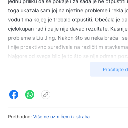
jednu priliku da se pokaje i za sada je ne otpustit
toga ukazala sam joj na njezine probleme i rekla j
vođu tima kojeg je trebalo otpustiti. Obećala je da 
cjelokupan rad i dalje nije davao rezultate. Kasnij
probleme s Liu Jing. Nakon što su neka braća i ses
i nije proaktivno surađivala na različitim stavkama
Najgore od svega bilo je to što se nije odmah pozab
zauzeta svojim osobnim poslovima, bacajući crkven
Pročitajte 
obavljala nikakav praktičan rad i da se uopće nije 
bih pomislila da će stvari tako ispasti. Imala sam 
Bogom. Također sam mrzila sebe što sam imala prev
To je toliko naštetilo crkvenom radu. Odmah sam ot
ponašanje i na kraju je smijenila.
Prethodno:
Više ne uzmičem iz straha
Tada me vođa prekorila: „Zašto si joj toliko vjerov