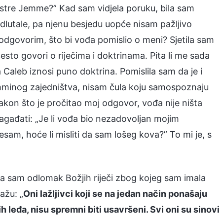
sestre Jemme?” Kad sam vidjela poruku, bila sam
dlutale, pa njenu besjedu uopće nisam pažljivo
dgovorim, što bi vođa pomislio o meni? Sjetila sam
to govori o riječima i doktrinama. Pita li me sada
a Caleb iznosi puno doktrina. Pomislila sam da je i
Jemminog zajedništva, nisam čula koju samospoznaju
 Nakon što je pročitao moj odgovor, vođa nije ništa
agađati: „Je li vođa bio nezadovoljan mojim
am, hoće li misliti da sam lošeg kova?” To mi je, s
ala sam odlomak Božjih riječi zbog kojeg sam imala
ažu: „
Oni lažljivci koji se na jedan način ponašaju
h leđa, nisu spremni biti usavršeni. Svi oni su sinovi