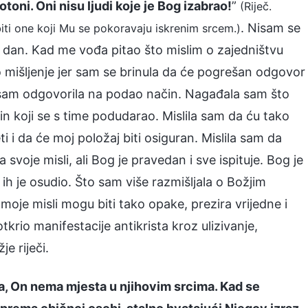
toni. Oni nisu ljudi koje je Bog izabrao!
”
(Riječ.
. Nisam se
iti one koji Mu se pokoravaju iskrenim srcem.)
 dan. Kad me vođa pitao što mislim o zajedništvu
vo mišljenje jer sam se brinula da će pogrešan odgovor
a sam odgovorila na podao način. Nagađala sam što
in koji se s time podudarao. Mislila sam da ću tako
i da će moj položaj biti osiguran. Mislila sam da
svoje misli, ali Bog je pravedan i sve ispituje. Bog je
ih je osudio. Što sam više razmišljala o Božjim
 moje misli mogu biti tako opake, prezira vrijedne i
krio manifestacije antikrista kroz ulizivanje,
e riječi.
oga, On nema mjesta u njihovim srcima. Kad se