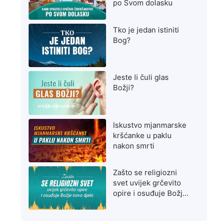
po Svom dolasku
Tko je jedan istiniti
Bog?
Jeste li čuli glas
Božji?
Iskustvo mjanmarske
kršćanke u paklu
nakon smrti
Zašto se religiozni
svet uvijek grčevito
opire i osuđuje Božje
novo djelo