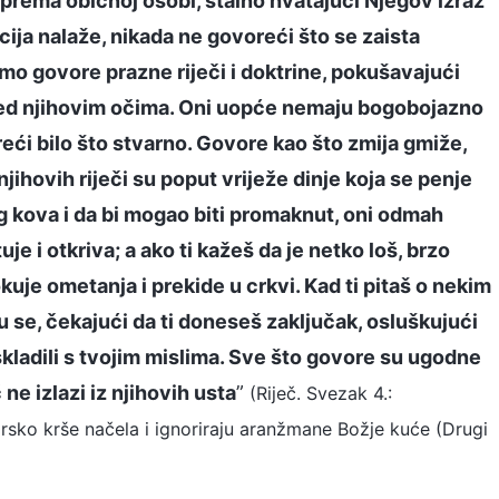
rema običnoj osobi, stalno hvatajući Njegov izraz
acija nalaže, nikada ne govoreći što se zaista
mo govore prazne riječi i doktrine, pokušavajući
 pred njihovim očima. Oni uopće nemaju bogobojazno
reći bilo što stvarno. Govore kao što zmija gmiže,
ihovih riječi su poput vriježe dinje koja se penje
og kova i da bi mogao biti promaknut, oni odmah
je i otkriva; a ako ti kažeš da je netko loš, brzo
kuje ometanja i prekide u crkvi. Kad ti pitaš o nekim
u se, čekajući da ti doneseš zaključak, osluškujući
uskladili s tvojim mislima. Sve što govore su ugodne
 ne izlazi iz njihovih usta
”
(Riječ. Svezak 4.:
 drsko krše načela i ignoriraju aranžmane Božje kuće (Drugi