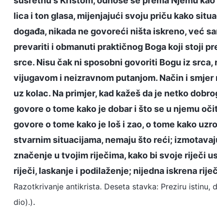
susretnu s Kristom, odnose se prema Njemu kao p
lica i ton glasa, mijenjajući svoju priču kako situ
događa, nikada ne govoreći ništa iskreno, već sa
prevariti i obmanuti praktičnog Boga koji stoji
srce. Nisu čak ni sposobni govoriti Bogu iz srca, 
vijugavom i neizravnom putanjom. Način i smjer nj
uz kolac. Na primjer, kad kažeš da je netko dobr
govore o tome kako je dobar i što se u njemu očitu
govore o tome kako je loš i zao, o tome kako uzro
stvarnim situacijama, nemaju što reći; izmotavaj
značenje u tvojim riječima, kako bi svoje riječi 
riječi, laskanje i podilaženje; nijedna iskrena riječ
Razotkrivanje antikrista. Deseta stavka: Preziru istinu,
.
dio).)