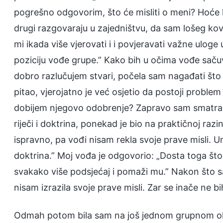
pogrešno odgovorim, što će misliti o meni? Hoće li
drugi razgovaraju u zajedništvu, da sam lošeg kov
mi ikada više vjerovati i i povjeravati važne uloge
poziciju vođe grupe.” Kako bih u očima vođe sačuva
dobro razlučujem stvari, počela sam nagađati što 
pitao, vjerojatno je već osjetio da postoji probl
dobijem njegovo odobrenje? Zapravo sam smatrala 
riječi i doktrina, ponekad je bio na praktičnoj raz
ispravno, pa vođi nisam rekla svoje prave misli. U
doktrina.” Moj vođa je odgovorio: „Dosta toga što j
svakako više podsjećaj i pomaži mu.” Nakon što s
nisam izrazila svoje prave misli. Zar se inače ne
Odmah potom bila sam na još jednom grupnom oku