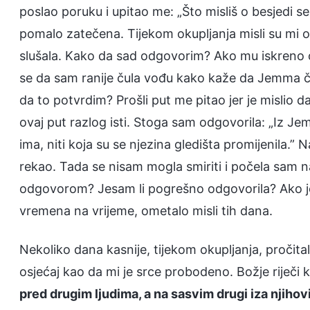
poslao poruku i upitao me: „Što misliš o besjedi 
pomalo zatečena. Tijekom okupljanja misli su mi o
slušala. Kako da sad odgovorim? Ako mu iskreno o
se da sam ranije čula vođu kako kaže da Jemma čes
da to potvrdim? Prošli put me pitao jer je mislio d
ovaj put razlog isti. Stoga sam odgovorila: „Iz 
ima, niti koja su se njezina gledišta promijenila.”
rekao. Tada se nisam mogla smiriti i počela sam n
odgovorom? Jesam li pogrešno odgovorila? Ako jes
vremena na vrijeme, ometalo misli tih dana.
Nekoliko dana kasnije, tijekom okupljanja, pročit
osjećaj kao da mi je srce probodeno. Božje riječi k
pred drugim ljudima, a na sasvim drugi iza njihovi