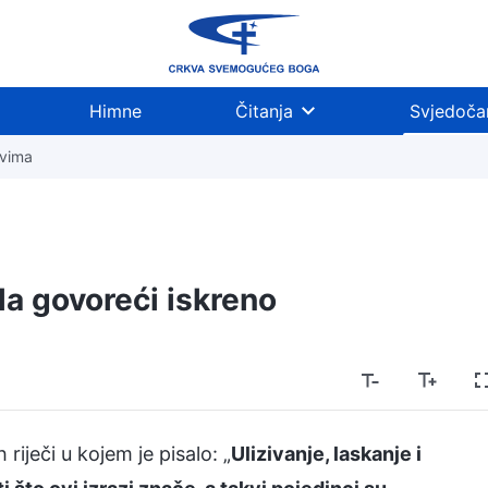
Himne
Čitanja
Svjedoča
tvima
a govoreći iskreno
iječi u kojem je pisalo: „
Ulizivanje, laskanje i