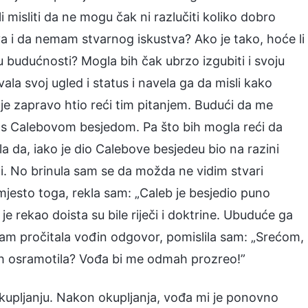
 misliti da ne mogu čak ni razlučiti koliko dobro
a i da nemam stvarnog iskustva? Ako je tako, hoće li
 u budućnosti? Mogla bih čak ubrzo izgubiti i svoju
la svoj ugled i status i navela ga da misli kako
je zapravo htio reći tim pitanjem. Budući da me
em s Calebovom besjedom. Pa što bih mogla reći da
da, iako je dio Calebove besjedeu bio na razini
ini. No brinula sam se da možda ne vidim stvari
mjesto toga, rekla sam: „Caleb je besjedio puno
e rekao doista su bile riječi i doktrine. Ubuduće ga
am pročitala vođin odgovor, pomislila sam: „Srećom,
 bih osramotila? Vođa bi me odmah prozreo!”
pljanju. Nakon okupljanja, vođa mi je ponovno