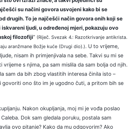
i što ovi izrazi znače, a takvi pojedinci su
najčešći su načini govora usvojeni kako bi se
 od drugih. To je najčešći način govora onih koji se
 iskvareni ljudi, u određenoj mjeri, pokazuju ovo
koj filozofiji
”
(Riječ. Svezak 4.: Razotkrivanje antikrista.
. U to vrijeme,
iraju aranžmane Božje kuće (Drugi dio).)
ljude, nisam ih primjenjivala na sebe. Takvi su mi se
iti vrijeme s njima, pa sam mislila da sam bolja od njih.
a sam da bih zbog vlastitih interesa činila isto –
i govoriti ono što im je ugodno čuti, a pritom bih se
upljanju. Nakon okupljanja, moj mi je vođa poslao
ta Caleba. Dok sam gledala poruku, postala sam
avlja ovo pitanje? Kako da mu odgovorim? Ako