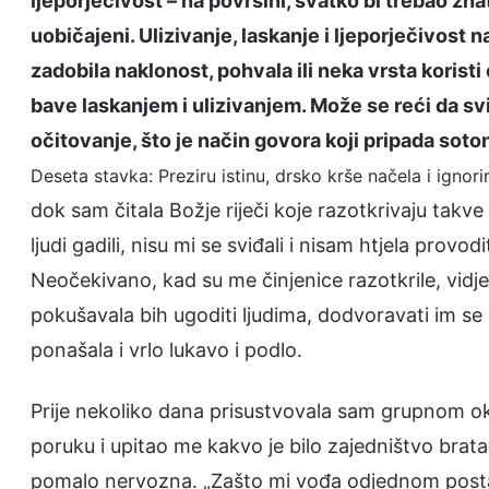
ljeporječivost – na površini, svatko bi trebao znat
uobičajeni. Ulizivanje, laskanje i ljeporječivost 
zadobila naklonost, pohvala ili neka vrsta koristi
bave laskanjem i ulizivanjem. Može se reći da svi
očitovanje, što je način govora koji pripada sotons
Deseta stavka: Preziru istinu, drsko krše načela i ignor
dok sam čitala Božje riječi koje razotkrivaju takve 
ljudi gadili, nisu mi se sviđali i nisam htjela provod
Neočekivano, kad su me činjenice razotkrile, vidjel
pokušavala bih ugoditi ljudima, dodvoravati im se 
ponašala i vrlo lukavo i podlo.
Prije nekoliko dana prisustvovala sam grupnom ok
poruku i upitao me kakvo je bilo zajedništvo bra
pomalo nervozna. „Zašto mi vođa odjednom post