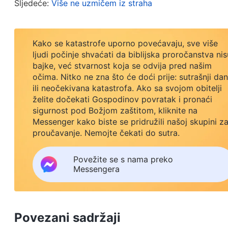
Sljedeće:
Više ne uzmičem iz straha
da su svi izvanredno pritajeni, svi su izuzetno pri
Može li Bog spasiti takve ljude? Bog ne prezire niš
Kako se katastrofe uporno povećavaju, sve više
prepredeni – i On definitivno neće spasiti takve l
ljudi počinje shvaćati da biblijska proročanstva nis
Oni koji su uvijek pažljivi i budni kad govore, koji
bajke, već stvarnost koja se odvija pred našim
očima. Nitko ne zna što će doći prije: sutrašnji dan
odgovara prilici dok se bave stvarima – kažem ti,
ili neočekivana katastrofa. Ako sa svojom obitelji
nema spasa. Što se tiče svih onih koji pripadaju k
želite dočekati Gospodinov povratak i pronaći
na to koliko lijepo njihove riječi zvučale, sve su to
sigurnost pod Božjom zaštitom, kliknite na
Messenger kako biste se pridružili našoj skupini z
zvuče, to su ti ljudi više đavli i Sotone. To su upr
proučavanje. Nemojte čekati do sutra.
apsolutno točno. Što vi kažete: mogu li prijevarni lj
djelo Duha Svetoga? Mogu li dobiti prosvjetljen
Povežite se s nama preko
Messengera
Kakav je Božji stav prema ljudima koji su prijevarn
ne obazire se na njih, On ih smatra istom vrstom k
nose ljudsku kožu, a u biti su đavli i Sotone, oni 
Povezani sadržaji
(Riječ. Svezak 5.: Odgovornosti vođa i djelatnika. Odgov