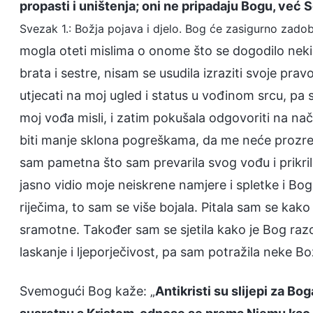
propasti i uništenja; oni ne pripadaju Bogu, već So
Svezak 1.: Božja pojava i djelo. Bog će zasigurno zadob
mogla oteti mislima o onome što se dogodilo neki
brata i sestre, nisam se usudila izraziti svoje pra
utjecati na moj ugled i status u vođinom srcu, p
moj vođa misli, i zatim pokušala odgovoriti na nač
biti manje sklona pogreškama, da me neće prozreti 
sam pametna što sam prevarila svog vođu i prikrila 
jasno vidio moje neiskrene namjere i spletke i Bog 
riječima, to sam se više bojala. Pitala sam se kako
sramotne. Također sam se sjetila kako je Bog razot
laskanje i ljeporječivost, pa sam potražila neke Božj
Svemogući Bog kaže: „
Antikristi su slijepi za B