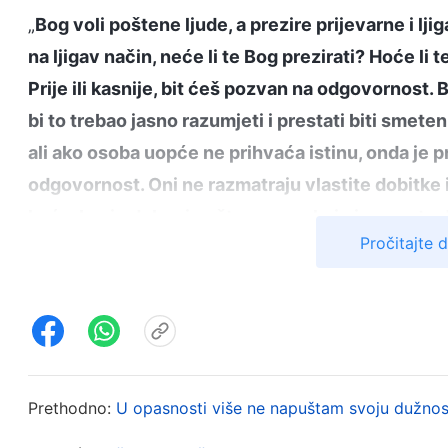
„
Bog voli poštene ljude, a prezire prijevarne i lj
na ljigav način, neće li te Bog prezirati? Hoće li
Prije ili kasnije, bit ćeš pozvan na odgovornost. 
bi to trebao jasno razumjeti i prestati biti smete
ali ako osoba uopće ne prihvaća istinu, onda je 
odgovornost. Oni ne razmatraju vlastite dobitke i
kuće. Imaju dobro i pošteno srce koje je poput zd
Pročitajte 
pogled. U njihovim postupcima također postoji t
na ljigav način, uvijek se pretvara, prikriva i skr
može prozrijeti takvu osobu. Ljudi ne mogu prozr
ispitati stvari u tvojem najdubljem srcu. Kad Bog v
nikad ne prihvaćaš istinu, da se uvijek upuštaš u
svoje srce, On te ne voli, i On te prezire i napušt
Prethodno:
U opasnosti više ne napuštam svoju dužnos
nevjernicima, i oni koji su slatkorječivi i bistri? 